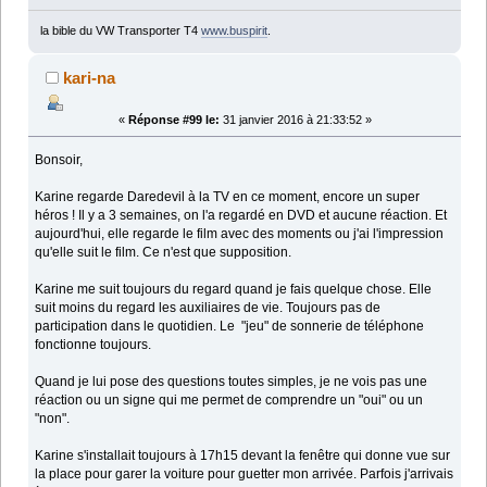
la bible du VW Transporter T4
www.buspirit
.
kari-na
«
Réponse #99 le:
31 janvier 2016 à 21:33:52 »
Bonsoir,
Karine regarde Daredevil à la TV en ce moment, encore un super
héros ! Il y a 3 semaines, on l'a regardé en DVD et aucune réaction. Et
aujourd'hui, elle regarde le film avec des moments ou j'ai l'impression
qu'elle suit le film. Ce n'est que supposition.
Karine me suit toujours du regard quand je fais quelque chose. Elle
suit moins du regard les auxiliaires de vie. Toujours pas de
participation dans le quotidien. Le "jeu" de sonnerie de téléphone
fonctionne toujours.
Quand je lui pose des questions toutes simples, je ne vois pas une
réaction ou un signe qui me permet de comprendre un "oui" ou un
"non".
Karine s'installait toujours à 17h15 devant la fenêtre qui donne vue sur
la place pour garer la voiture pour guetter mon arrivée. Parfois j'arrivais