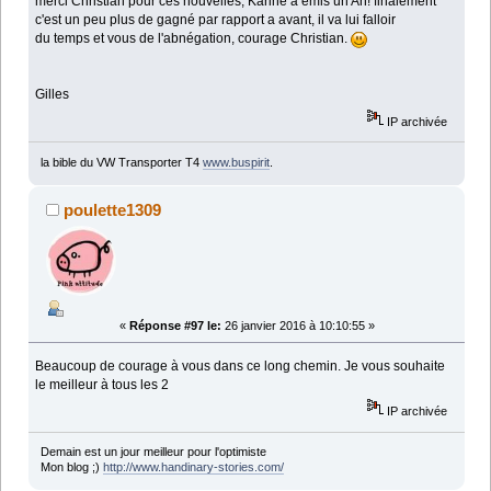
merci Christian pour ces nouvelles, Karine a émis un Ah! finalement
c'est un peu plus de gagné par rapport a avant, il va lui falloir
du temps et vous de l'abnégation, courage Christian.
Gilles
IP archivée
la bible du VW Transporter T4
www.buspirit
.
poulette1309
«
Réponse #97 le:
26 janvier 2016 à 10:10:55 »
Beaucoup de courage à vous dans ce long chemin. Je vous souhaite
le meilleur à tous les 2
IP archivée
Demain est un jour meilleur pour l'optimiste
Mon blog ;)
http://www.handinary-stories.com/