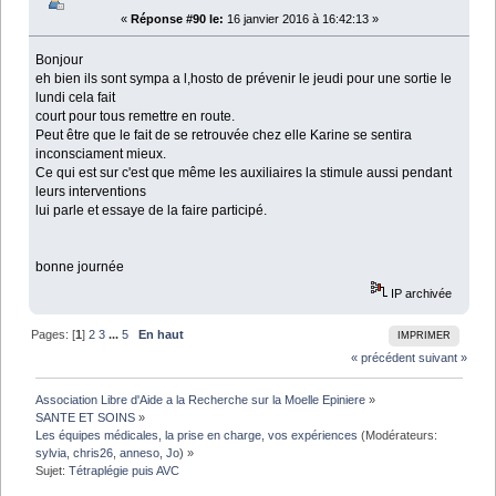
«
Réponse #90 le:
16 janvier 2016 à 16:42:13 »
Bonjour
eh bien ils sont sympa a l,hosto de prévenir le jeudi pour une sortie le
lundi cela fait
court pour tous remettre en route.
Peut être que le fait de se retrouvée chez elle Karine se sentira
inconsciament mieux.
Ce qui est sur c'est que même les auxiliaires la stimule aussi pendant
leurs interventions
lui parle et essaye de la faire participé.
bonne journée
IP archivée
Pages: [
1
]
2
3
...
5
En haut
IMPRIMER
« précédent
suivant »
Association Libre d'Aide a la Recherche sur la Moelle Epiniere
»
SANTE ET SOINS
»
Les équipes médicales, la prise en charge, vos expériences
(Modérateurs:
sylvia
,
chris26
,
anneso
,
Jo
) »
Sujet:
Tétraplégie puis AVC 