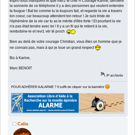
esprit nous manquent et que mer2 fé chié !!! Courage Karine, dernière
la sonnerie de ce téléphone il y a des personnes qui veulent entendre
ta fougue ! Bat toi comme tu la toujours fait, et regarde la vie a travers
ton coeur, car beaucoup attendent ton retour ! Je suis triste de
l'éphémère de la vie car tu as le mérite d'être forte ! Et pourtant la vie
n'a pas était tendre avec toi ! Il y a un fil qui te retient à la vie,
rembobine-le et revi1 vér té proch
Bien au delà de votre courage Christian, vous êtes un homme que je
ne connais pas, mais à qui je loue un grand respect
Biz à Karine,
Marc BENOIT
IP archivée
POUR ADHÉRER A ALARME ? Il suffit de cliquer sur la bannière
Calia