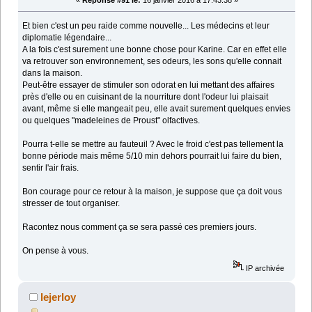
«
Réponse #91 le:
16 janvier 2016 à 17:43:38 »
Et bien c'est un peu raide comme nouvelle... Les médecins et leur
diplomatie légendaire...
A la fois c'est surement une bonne chose pour Karine. Car en effet elle
va retrouver son environnement, ses odeurs, les sons qu'elle connait
dans la maison.
Peut-être essayer de stimuler son odorat en lui mettant des affaires
près d'elle ou en cuisinant de la nourriture dont l'odeur lui plaisait
avant, même si elle mangeait peu, elle avait surement quelques envies
ou quelques "madeleines de Proust" olfactives.
Pourra t-elle se mettre au fauteuil ? Avec le froid c'est pas tellement la
bonne période mais même 5/10 min dehors pourrait lui faire du bien,
sentir l'air frais.
Bon courage pour ce retour à la maison, je suppose que ça doit vous
stresser de tout organiser.
Racontez nous comment ça se sera passé ces premiers jours.
On pense à vous.
IP archivée
lejerloy