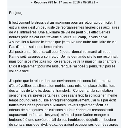
«
Réponse #93 le:
17 janvier 2016 à 09:28:21 »
Bonjour,
Effectivement le stress est au maximum pour un retour au domicile. Il
est vrai que c'est un peu juste de réorganiser les heures des auxiliaires
de vie, infirmières. Une auxiliaire de vie ne peut plus effectuer les
heures prévues car elle travaille ailleurs. Du coup, la voisine va
« surveiller » Karine le temps que je trouve une autre auxiliaire de vie.
Pas d'autres solutions temporaires.
J'ai posé un arrêt de travail pour 2 jours demain et mardi afin que
Karine soit rassurée à son retour. Je me demande si elle me reconnaît
mais bon si ce n'est pas moi, ce sera peut-être la maison, sa chambre...
Et c'est également pour me rassurer que j'ai posé 2 jours, faut pas se
voiler la face.
J'espère que le retour dans un environnement connu lui permettra
d'être éveillée. La stimulation motrice sera mise en place d'office lors
des temps de toilette, douche, transfert.... Concernant la stimulation
sensorielle, j'ai prévu certaines choses sans trop la solliciter en même
temps pour qu'elle puisse enregistrer cognitivement. J'ai mis par écrit
toutes mes idées pour les auxiliaires. J'avais également écrit les
odeurs de plat (toutes les cuissons au four Karine les reconnaissait
auparavant en fermant les yeux) même si pour Karine manger a
toujours été une corvée du fait de ses troubles de déglutition. Lecture
de contes, musique, dvd, jeux.... devraient occuper ses journées après