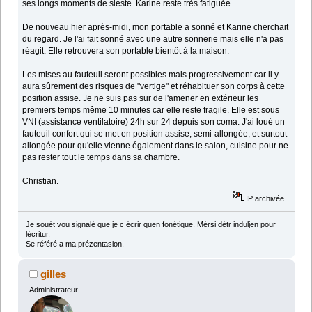
ses longs moments de sieste. Karine reste très fatiguée.
De nouveau hier après-midi, mon portable a sonné et Karine cherchait
du regard. Je l'ai fait sonné avec une autre sonnerie mais elle n'a pas
réagit. Elle retrouvera son portable bientôt à la maison.
Les mises au fauteuil seront possibles mais progressivement car il y
aura sûrement des risques de "vertige" et réhabituer son corps à cette
position assise. Je ne suis pas sur de l'amener en extérieur les
premiers temps même 10 minutes car elle reste fragile. Elle est sous
VNI (assistance ventilatoire) 24h sur 24 depuis son coma. J'ai loué un
fauteuil confort qui se met en position assise, semi-allongée, et surtout
allongée pour qu'elle vienne également dans le salon, cuisine pour ne
pas rester tout le temps dans sa chambre.
Christian.
IP archivée
Je souét vou signalé que je c écrir quen fonétique. Mérsi détr induljen pour
lécritur.
Se référé a ma prézentasion.
gilles
Administrateur