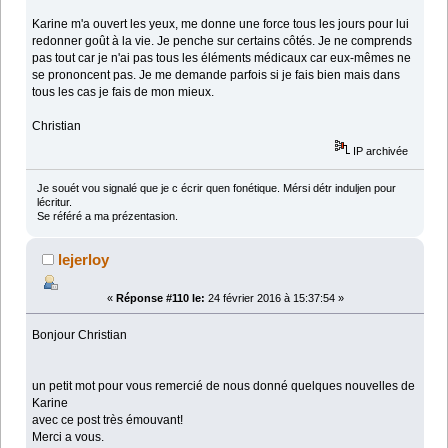
Karine m'a ouvert les yeux, me donne une force tous les jours pour lui
redonner goût à la vie. Je penche sur certains côtés. Je ne comprends
pas tout car je n'ai pas tous les éléments médicaux car eux-mêmes ne
se prononcent pas. Je me demande parfois si je fais bien mais dans
tous les cas je fais de mon mieux.
Christian
IP archivée
Je souét vou signalé que je c écrir quen fonétique. Mérsi détr induljen pour
lécritur.
Se référé a ma prézentasion.
lejerloy
«
Réponse #110 le:
24 février 2016 à 15:37:54 »
Bonjour Christian
un petit mot pour vous remercié de nous donné quelques nouvelles de
Karine
avec ce post très émouvant!
Merci a vous.