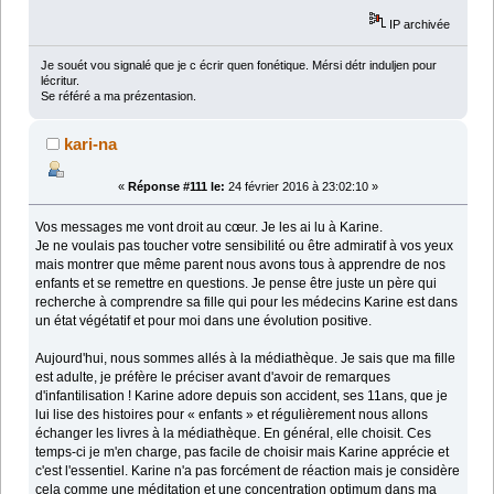
IP archivée
Je souét vou signalé que je c écrir quen fonétique. Mérsi détr induljen pour
lécritur.
Se référé a ma prézentasion.
kari-na
«
Réponse #111 le:
24 février 2016 à 23:02:10 »
Vos messages me vont droit au cœur. Je les ai lu à Karine.
Je ne voulais pas toucher votre sensibilité ou être admiratif à vos yeux
mais montrer que même parent nous avons tous à apprendre de nos
enfants et se remettre en questions. Je pense être juste un père qui
recherche à comprendre sa fille qui pour les médecins Karine est dans
un état végétatif et pour moi dans une évolution positive.
Aujourd'hui, nous sommes allés à la médiathèque. Je sais que ma fille
est adulte, je préfère le préciser avant d'avoir de remarques
d'infantilisation ! Karine adore depuis son accident, ses 11ans, que je
lui lise des histoires pour « enfants » et régulièrement nous allons
échanger les livres à la médiathèque. En général, elle choisit. Ces
temps-ci je m'en charge, pas facile de choisir mais Karine apprécie et
c'est l'essentiel. Karine n'a pas forcément de réaction mais je considère
cela comme une méditation et une concentration optimum dans ma