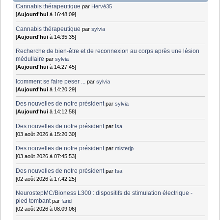
Cannabis thérapeutique
par
Hervé35
[
Aujourd'hui
à 16:48:09]
Cannabis thérapeutique
par
sylvia
[
Aujourd'hui
à 14:35:35]
Recherche de bien-être et de reconnexion au corps après une lésion
médullaire
par
sylvia
[
Aujourd'hui
à 14:27:45]
lcomment se faire peser ...
par
sylvia
[
Aujourd'hui
à 14:20:29]
Des nouvelles de notre président
par
sylvia
[
Aujourd'hui
à 14:12:58]
Des nouvelles de notre président
par
Isa
[03 août 2026 à 15:20:30]
Des nouvelles de notre président
par
misterjp
[03 août 2026 à 07:45:53]
Des nouvelles de notre président
par
Isa
[02 août 2026 à 17:42:25]
NeurostepMC/Bioness L300 : dispositifs de stimulation électrique -
pied tombant
par
farid
[02 août 2026 à 08:09:06]