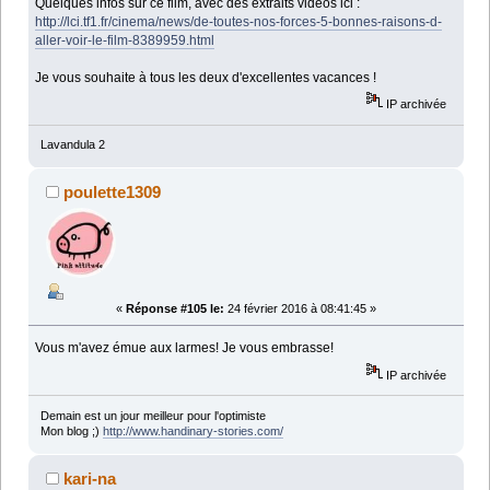
Quelques infos sur ce film, avec des extraits vidéos ici :
http://lci.tf1.fr/cinema/news/de-toutes-nos-forces-5-bonnes-raisons-d-
aller-voir-le-film-8389959.html
Je vous souhaite à tous les deux d'excellentes vacances !
IP archivée
Lavandula 2
poulette1309
«
Réponse #105 le:
24 février 2016 à 08:41:45 »
Vous m'avez émue aux larmes! Je vous embrasse!
IP archivée
Demain est un jour meilleur pour l'optimiste
Mon blog ;)
http://www.handinary-stories.com/
kari-na