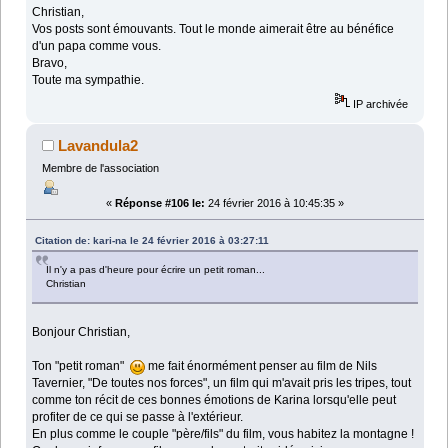
Christian,
Vos posts sont émouvants. Tout le monde aimerait être au bénéfice
d'un papa comme vous.
Bravo,
Toute ma sympathie.
IP archivée
Lavandula2
Membre de l'association
«
Réponse #106 le:
24 février 2016 à 10:45:35 »
Citation de: kari-na le 24 février 2016 à 03:27:11
Il n'y a pas d'heure pour écrire un petit roman...
Christian
Bonjour Christian,
Ton "petit roman"
me fait énormément penser au film de Nils
Tavernier, "De toutes nos forces", un film qui m'avait pris les tripes, tout
comme ton récit de ces bonnes émotions de Karina lorsqu'elle peut
profiter de ce qui se passe à l'extérieur.
En plus comme le couple "père/fils" du film, vous habitez la montagne !