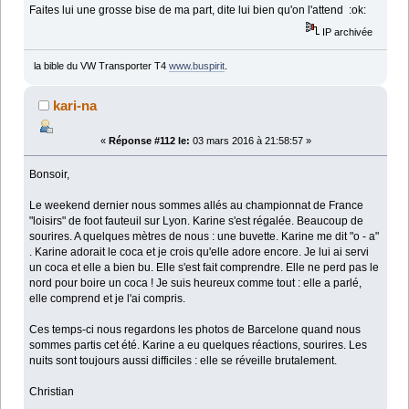
Faites lui une grosse bise de ma part, dite lui bien qu'on l'attend :ok:
IP archivée
la bible du VW Transporter T4
www.buspirit
.
kari-na
«
Réponse #112 le:
03 mars 2016 à 21:58:57 »
Bonsoir,
Le weekend dernier nous sommes allés au championnat de France
"loisirs" de foot fauteuil sur Lyon. Karine s'est régalée. Beaucoup de
sourires. A quelques mètres de nous : une buvette. Karine me dit "o - a"
. Karine adorait le coca et je crois qu'elle adore encore. Je lui ai servi
un coca et elle a bien bu. Elle s'est fait comprendre. Elle ne perd pas le
nord pour boire un coca ! Je suis heureux comme tout : elle a parlé,
elle comprend et je l'ai compris.
Ces temps-ci nous regardons les photos de Barcelone quand nous
sommes partis cet été. Karine a eu quelques réactions, sourires. Les
nuits sont toujours aussi difficiles : elle se réveille brutalement.
Christian