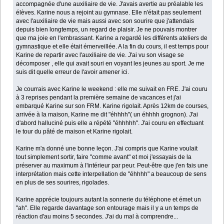
accompagnée d'une auxiliaire de vie. J'avais avertie au préalable les
élèves. Karine nous a rejoint au gymnase. Elle n'était pas seulement
avec l'auxiliaire de vie mais aussi avec son sourire que j'attendais
depuis bien longtemps, un regard de plaisir. Je ne pouvais montrer
que ma joie en l'embrassant. Karine a regardé les différents ateliers de
gymnastique et elle était émerveillée. A la fin du cours, il est temps pour
Karine de repartir avec l'auxiliaire de vie. J'ai vu son visage se
décomposer , elle qui avait souri en voyant les jeunes au sport. Je me
suis dit quelle erreur de l'avoir amener ici.
Je courrais avec Karine le weekend : elle me suivait en FRE. J'ai couru
à 3 reprises pendant la première semaine de vacances et j'ai
embarqué Karine sur son FRM. Karine rigolait. Après 12km de courses,
arrivée à la maison, Karine me dit "éhhhh"( un éhhhh grognon). J'ai
d'abord halluciné puis elle a répété "éhhhhh". J'ai couru en effectuant
le tour du pâté de maison et Karine rigolait.
Karine m'a donné une bonne leçon. J'ai compris que Karine voulait
tout simplement sortir, faire "comme avant" et moi j'essayais de la
préserver au maximum à l'intérieur par peur. Peut-être que j'en fais une
interprétation mais cette interpellation de "éhhhh" a beaucoup de sens
en plus de ses sourires, rigolades.
Karine apprécie toujours autant la sonnerie du téléphone et émet un
"ah". Elle regarde davantage son entourage mais il y a un temps de
réaction d'au moins 5 secondes. J'ai du mal à comprendre...