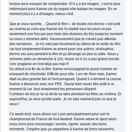
lecture pour essayer de comprendre. Et il y a les images ; c'est le plus
intéressant pour Karine car du regard elle balaye les images. En ce
moment plus il y a d'images, mieux c'est.
Que je vous raconte.... Quand le film « de toutes nos forces » est sorti
au cinéma je crois que Karine me l'a répété tous les jours et pas
seulement une fois par jour mais des dizaines de fois jusqu'au moment
ou nous y sommes allés. Heureusement que je n'avais pas attendu
des semaines... Je n'y vais pas forcément au début de la sortie du film
car tout simplement Karine se prend pour une actrice, réalisatrice,
donne ses avis pendant le film et ça dérange un peu la salle. Nous y
sommes allés un dimanche à 11h, heure où il n'y a pas grand monde.
Une vingtaine et c'est déjà pas mal !!!
Du début à la fin de la film, Karine encourageait le jeune homme en
essayant de chuchoter. Difficile pour elle. Lors de l'Iron man, Karine
était sa plus grande fan et l'encourageait. Quand il a terminé la course,
Karine a klaxonné avec son FRE. J'aurai bien voulu être petit à ce
moment là car tout simplement les personnes râlaient.
Combien de fois je lui ai dit de se taire pendant les films au cinéma. Et
aujourd'hui, je veux qu'elle parle. Je ne sais vraiment pas ce que je
veux !
Ce week-end, nous allons sur Lyon principalement pour voir le
championnat de France de foot-fauteuil. Karine adore le sport alors
nous irons pour encourager, sourire, rigoler, passer des bons
moments. J’espère que ça rappellera à Karine de bons souvenirs.