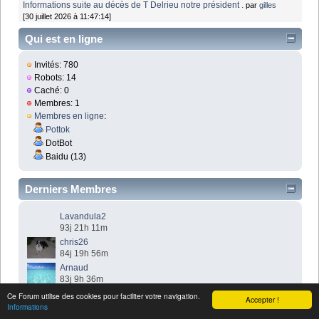
Informations suite au décès de T Delrieu notre président .
par
gilles
[30 juillet 2026 à 11:47:14]
Qui est en ligne
Invités: 780
Robots: 14
Caché: 0
Membres: 1
Membres en ligne
:
Pottok
DotBot
Baidu (13)
Derniers Membres
Lavandula2
93j 21h 11m
chris26
84j 19h 56m
Arnaud
83j 9h 36m
charlieboy
Ce Forum utilise des cookies pour faciliter votre navigation.
Accepter !
66j 21h 41m
Informations