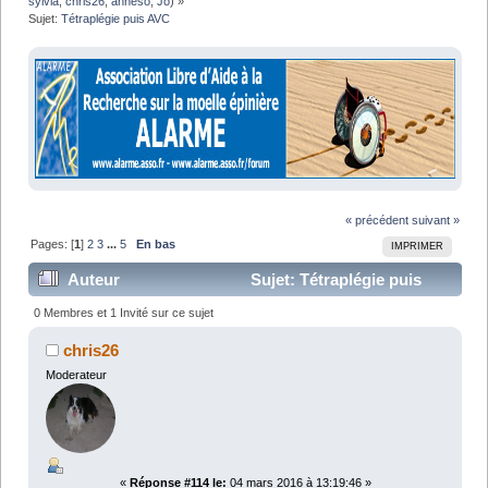
sylvia
,
chris26
,
anneso
,
Jo
) »
Sujet:
Tétraplégie puis AVC 
« précédent
suivant »
Pages: [
1
]
2
3
...
5
En bas
IMPRIMER
Auteur
Sujet: Tétraplégie puis
AVC (Lu 102375 fois)
0 Membres et 1 Invité sur ce sujet
chris26
Moderateur
«
Réponse #114 le:
04 mars 2016 à 13:19:46 »