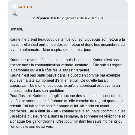
kari-na
«
Réponse #96 le:
25 janvier 2016 à 23:07:50 »
Bonsoir,
Karine me prend beaucoup de temps jour et nuit depuis son retour à la
maison. Elle s'est enrhumée dés son retour et donc très encombrée au
niveau pulmonaire ; kiné respiratoire tous les jours.
Karine est revenue à la maison depuis 1 semaine. Karine n'est pas
encore dans la communication verbale, oculaire,... Elle suit du regard
la personne qui est à côté d'elle sans l'interpeller.
Karine n'est pas participative dans le quotidien comme par exemple
soulever la tête au moment d'enfiler le pull. Ce qu'elle faisait
auparavant. Le moment de douche qu'elle appréciait est devenu un
temps anodin dans son quotidien.
Pour l'instant, Karine ne réagit à aucune des stimulations sensorielles
sauf cette sonnerie de téléphone qu'elle cherche du regard quand elle
retentit. J'ai fait sonné son téléphone et lui ait tendu en ayant
décrocher. Elle a émit un « ah » comme si elle souhaitait communiquer.
J'ai répété plusieurs fois, dans la semaine, la sonnerie de téléphone et
à chaque fois ça fonctionne. C'est pour l'instant les seuls moments ou
j'entends le son de sa voix.