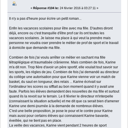
«
Réponse #104 le:
24 février 2016 à 03:27:11 »
Il n'y a pas d'heure pour écrire un petit roman...
Enfin les vacances scolaires pour être avec ma fille. D'autres diront
déjà, encore ou c'est tranquille d'être prof car ils ont toutes les
vacances scolaires. Je laisse ma place à qui veut la prendre mais
personne ne voudra oser prendre le métier de prof de sport et le travail
à domicile que demande ma fille.
Combien de fois j'ai voulu arrêter ce métier en sachant ma fille
tétraplégique et traumatisée crânienne. Mais combien de fois, Karine
m'a dit non. Trop fière d'avoir un père sportif, elle voulait tout savoir sur
les sports, les règles de jeu. Combien de fois j'ai demandé au directeur
du collège une autorisation pour que Karine vienne voir un match de
basket, du saut en longueur, des relais ... Karine écrivait sur
l'ordinateur les scores ou sifflait au bon moment quand il y avait une
faute. Parfois les élèves demandent des nouvelles de ma fille et surtout
quand ils la revoit sur le terrain. Le 8 février le directeur m'interpelle
(connaissant la situation actuelle) et me dit que ca serait bien d'amener
Karine une demi-journée à la demande de nombreux élèves.
C'est une belle proposition, je pose le pour et le contre pour Karine
mais aussi pour certains élèves qui connaissent Karine bavarde,
éveillée, qui ne tient pas en place.
La veille des vacances, Karine vient pendant 2 heures de sport