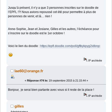
Jusqu’à présent, il n’y a que 3 personnes inscrites sur le doodle de
l’EPFL !?! Nous avions repoussé cet été pour permettre à plus de
personnes de venir, et là… rien !
Anne-Sophie, Jean et Josiane, Gilles et les autres, l’échéance pour
s’inscrire sur le doodle est le 1er octobre !
Voici le lien du doodle :
https://epfl.doodle.com/poll/gftkykpyg2idbrqc
IP archivée
lae60@orange.fr
«
Réponse #74 le:
19 septembre 2015 à 21:15:44 »
Bonjour, je serai bien partante avec vous si il reste de la place !
IP archivée
gilles
Administrateur