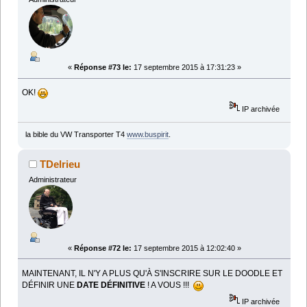
«
Réponse #73 le:
17 septembre 2015 à 17:31:23 »
OK!
IP archivée
la bible du VW Transporter T4
www.buspirit
.
TDelrieu
Administrateur
«
Réponse #72 le:
17 septembre 2015 à 12:02:40 »
MAINTENANT, IL N'Y A PLUS QU'À S'INSCRIRE SUR LE DOODLE ET
DÉFINIR UNE
DATE
DÉFINITIVE
! A VOUS !!!
IP archivée