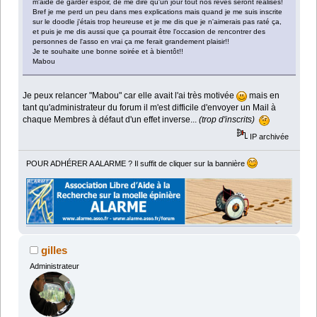
m'aide de garder espoir, de me dire qu'un jour tout nos rêves seront réalisés!
Bref je me perd un peu dans mes explications mais quand je me suis inscrite
sur le doodle j'étais trop heureuse et je me dis que je n'aimerais pas raté ça,
et puis je me dis aussi que ça pourrait être l'occasion de rencontrer des
personnes de l'asso en vrai ça me ferait grandement plaisir!!
Je te souhaite une bonne soirée et à bientôt!!
Mabou
Je peux relancer "Mabou" car elle avait l'ai très motivée
mais en
tant qu'administrateur du forum il m'est difficile d'envoyer un Mail à
chaque Membres à défaut d'un effet inverse...
(trop d'inscrits)
IP archivée
POUR ADHÉRER A ALARME ? Il suffit de cliquer sur la bannière
gilles
Administrateur