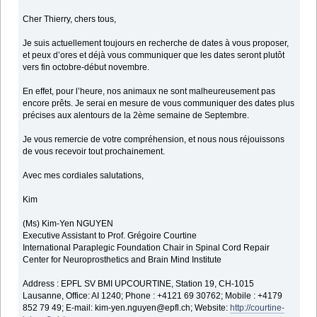
Cher Thierry, chers tous,
Je suis actuellement toujours en recherche de dates à vous proposer,
et peux d’ores et déjà vous communiquer que les dates seront plutôt
vers fin octobre-début novembre.
En effet, pour l’heure, nos animaux ne sont malheureusement pas
encore prêts. Je serai en mesure de vous communiquer des dates plus
précises aux alentours de la 2ème semaine de Septembre.
Je vous remercie de votre compréhension, et nous nous réjouissons
de vous recevoir tout prochainement.
Avec mes cordiales salutations,
Kim
(Ms) Kim-Yen NGUYEN
Executive Assistant to Prof. Grégoire Courtine
International Paraplegic Foundation Chair in Spinal Cord Repair
Center for Neuroprosthetics and Brain Mind Institute
Address : EPFL SV BMI UPCOURTINE, Station 19, CH-1015
Lausanne, Office: AI 1240; Phone : +4121 69 30762; Mobile : +4179
852 79 49; E-mail: kim-yen.nguyen@epfl.ch; Website:
http://courtine-