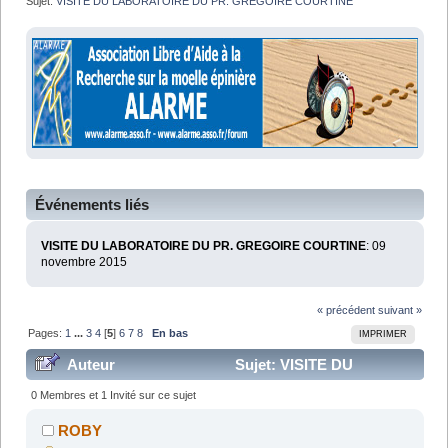
Sujet:
VISITE DU LABORATOIRE DU PR. GREGOIRE COURTINE
Événements liés
VISITE DU LABORATOIRE DU PR. GREGOIRE COURTINE
: 09
novembre 2015
« précédent
suivant »
Pages:
1
...
3
4
[
5
]
6
7
8
En bas
IMPRIMER
Auteur
Sujet: VISITE DU
LABORATOIRE DU PR. GREGOIRE COURTINE (Lu
0 Membres et 1 Invité sur ce sujet
211574 fois)
ROBY