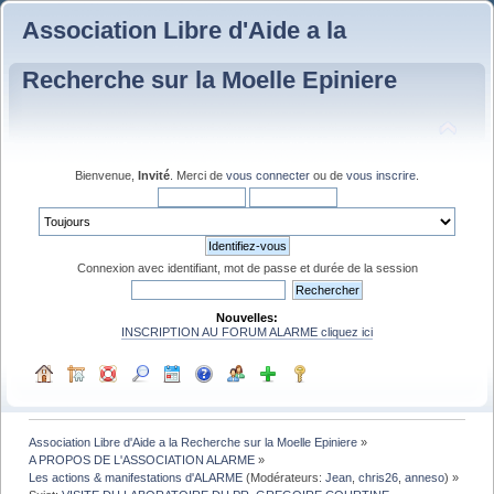
Association Libre d'Aide a la
Recherche sur la Moelle Epiniere
Bienvenue,
Invité
. Merci de
vous connecter
ou de
vous inscrire
.
Connexion avec identifiant, mot de passe et durée de la session
Nouvelles:
INSCRIPTION AU FORUM ALARME cliquez ici
Association Libre d'Aide a la Recherche sur la Moelle Epiniere
»
A PROPOS DE L'ASSOCIATION ALARME
»
Les actions & manifestations d'ALARME
(Modérateurs:
Jean
,
chris26
,
anneso
) »