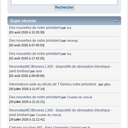
Sujet récents
Des nouvelles de notre président
par
Isa
[03 août 2026 à 15:20:30]
Des nouvelles de notre président
par
misterjp
[03 août 2026 à 07:45:53]
Des nouvelles de notre président
par
Isa
[02 août 2026 à 17:42:25]
NeurostepMC/Bioness L300 : dispositifs de stimulation électrique -
pied tombant
par
farid
[02 août 2026 à 08:09:06]
Informations suite au décès de T Delrieu notre président .
par
gilles
[30 juillet 2026 à 11:47:14]
Des nouvelles de notre président
par
Couette de cheval
[29 juillet 2026 à 11:21:21]
NeurostepMC/Bioness L300 : dispositifs de stimulation électrique -
pied tombant
par
Couette de cheval
[29 juillet 2026 à 11:12:41]
Cellules souches iPS - Keio University (Japon)
par
fti