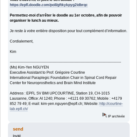
https://epfl.doodle.com/poll/gftkykpyg2idbrqc
Permettez-moi d’arrêter le doodle au 1er octobre, afin de pouvoir
organiser le lunch au mieux.
Je reste à votre entière disposition pour tout complément d’information.
Cordialement,
Kim
-------------------------------------------------------------------------------------------
(Ms) Kim-Yen NGUYEN
Executive Assistant to Prof. Grégoire Courtine
International Paraplegic Foundation Chair in Spinal Cord Repair
Center for Neuroprosthetics and Brain Mind Institute
Address : EPFL SV BMI UPCOURTINE, Station 19, CH-1015
Lausanne, Office: AI 1240; Phone : +4121 69 30762; Mobile : +4179
852 79 49; E-mail: kim-yen.nguyen@epfl.ch; Website:
http://courtine-
lab.epfl.ch/
IP archivée
send
Invité