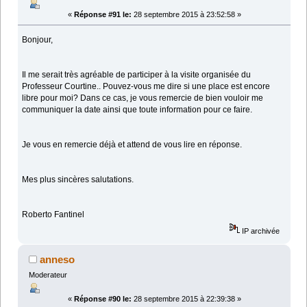
«
Réponse #91 le:
28 septembre 2015 à 23:52:58 »
Bonjour,
Il me serait très agréable de participer à la visite organisée du
Professeur Courtine.. Pouvez-vous me dire si une place est encore
libre pour moi? Dans ce cas, je vous remercie de bien vouloir me
communiquer la date ainsi que toute information pour ce faire.
Je vous en remercie déjà et attend de vous lire en réponse.
Mes plus sincères salutations.
Roberto Fantinel
IP archivée
anneso
Moderateur
«
Réponse #90 le:
28 septembre 2015 à 22:39:38 »