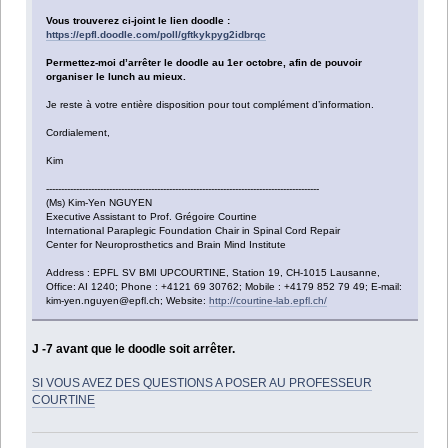
Vous trouverez ci-joint le lien doodle :
https://epfl.doodle.com/poll/gftkykpyg2idbrqc
Permettez-moi d’arrêter le doodle au 1er octobre, afin de pouvoir
organiser le lunch au mieux.
Je reste à votre entière disposition pour tout complément d’information.
Cordialement,
Kim
-------------------------------------------------------------------------------------------
(Ms) Kim-Yen NGUYEN
Executive Assistant to Prof. Grégoire Courtine
International Paraplegic Foundation Chair in Spinal Cord Repair
Center for Neuroprosthetics and Brain Mind Institute
Address : EPFL SV BMI UPCOURTINE, Station 19, CH-1015 Lausanne,
Office: AI 1240; Phone : +4121 69 30762; Mobile : +4179 852 79 49; E-mail:
kim-yen.nguyen@epfl.ch; Website:
http://courtine-lab.epfl.ch/
J -7 avant que le doodle soit arrêter.
SI VOUS AVEZ DES QUESTIONS A POSER AU PROFESSEUR
COURTINE