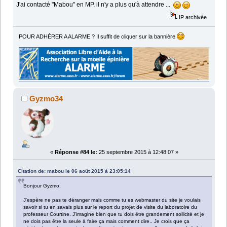
J'ai contacté "Mabou" en MP, il n'y a plus qu'à attendre ...
IP archivée
POUR ADHÉRER A ALARME ? Il suffit de cliquer sur la bannière
Gyzmo34
«
Réponse #84 le:
25 septembre 2015 à 12:48:07 »
Citation de: mabou le 06 août 2015 à 23:05:14
Bonjour Gyzmo,
J'espère ne pas te déranger mais comme tu es webmaster du site je voulais
savoir si tu en savais plus sur le report du projet de visite du laboratoire du
professeur Courtine. J'imagine bien que tu dois être grandement sollicité et je
ne dois pas être la seule à faire ça mais comment dire.. Je crois que ça