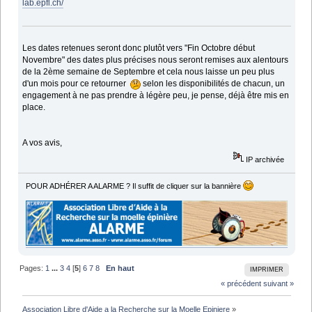
lab.epfl.ch/
Les dates retenues seront donc plutôt vers "Fin Octobre début
Novembre" des dates plus précises nous seront remises aux alentours
de la 2ème semaine de Septembre et cela nous laisse un peu plus
d'un mois pour ce retourner
selon les disponibilités de chacun, un
engagement à ne pas prendre à légère peu, je pense, déjà être mis en
place.
A vos avis,
IP archivée
POUR ADHÉRER A ALARME ? Il suffit de cliquer sur la bannière
Pages:
1
...
3
4
[
5
]
6
7
8
En haut
IMPRIMER
« précédent
suivant »
Association Libre d'Aide a la Recherche sur la Moelle Epiniere
»