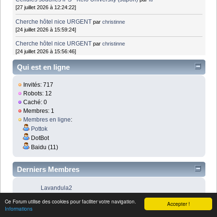
[27 juillet 2026 à 12:24:22]
Cherche hôtel nice URGENT
par
christinne
[24 juillet 2026 à 15:59:24]
Cherche hôtel nice URGENT
par
christinne
[24 juillet 2026 à 15:56:46]
Qui est en ligne
Invités: 717
Robots: 12
Caché: 0
Membres: 1
Membres en ligne
:
Pottok
DotBot
Baidu (11)
Derniers Membres
Lavandula2
93j 21h 11m
Ce Forum utilise des cookies pour faciliter votre navigation.
Accepter !
chris26
Informations
84j 19h 56m