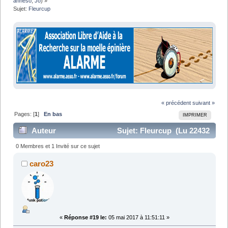
anneso
,
Jo
) »
Sujet:
Fleurcup
« précédent
suivant »
Pages: [
1
]
En bas
IMPRIMER
Auteur
Sujet: Fleurcup (Lu 22432
fois)
0 Membres et 1 Invité sur ce sujet
caro23
«
Réponse #19 le:
05 mai 2017 à 11:51:11 »