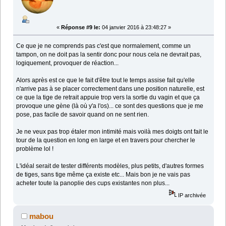
«
Réponse #9 le:
04 janvier 2016 à 23:48:27 »
Ce que je ne comprends pas c'est que normalement, comme un
tampon, on ne doit pas la sentir donc pour nous cela ne devrait pas,
logiquement, provoquer de réaction...
Alors après est ce que le fait d'être tout le temps assise fait qu'elle
n'arrive pas à se placer correctement dans une position naturelle, est
ce que la tige de retrait appuie trop vers la sortie du vagin et que ça
provoque une gène (là où y'a l'os)... ce sont des questions que je me
pose, pas facile de savoir quand on ne sent rien.
Je ne veux pas trop étaler mon intimité mais voilà mes doigts ont fait le
tour de la question en long en large et en travers pour chercher le
problème lol !
L'idéal serait de tester différents modèles, plus petits, d'autres formes
de tiges, sans tige même ça existe etc... Mais bon je ne vais pas
acheter toute la panoplie des cups existantes non plus...
IP archivée
mabou