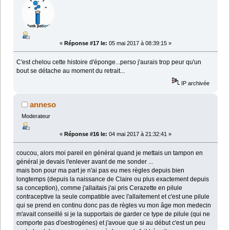
«
Réponse #17 le:
05 mai 2017 à 08:39:15 »
C'est chelou cette histoire d'éponge...perso j'aurais trop peur qu'un
bout se détache au moment du retrait...
IP archivée
anneso
Moderateur
«
Réponse #16 le:
04 mai 2017 à 21:32:41 »
coucou, alors moi pareil en général quand je mettais un tampon en
général je devais l'enlever avant de me sonder ...
mais bon pour ma part je n'ai pas eu mes règles depuis bien
longtemps (depuis la naissance de Claire ou plus exactement depuis
sa conception), comme j'allaitais j'ai pris Cerazette en pilule
contraceptive la seule compatible avec l'allaitement et c'est une pilule
qui se prend en continu donc pas de règles vu mon âge mon medecin
m'avait conseillé si je la supportais de garder ce type de pilule (qui ne
comporte pas d'oestrogènes) et j'avoue que si au début c'est un peu