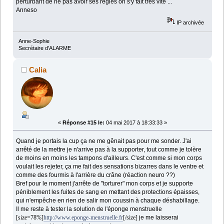
perturbant de ne pas avoir ses règles on s'y fait très vite ...
Anneso
IP archivée
Anne-Sophie
Secrétaire d'ALARME
Calia
«
Réponse #15 le:
04 mai 2017 à 18:33:33 »
Quand je portais la cup ça ne me gênait pas pour me sonder. J'ai
arrêté de la mettre je n'arrive pas à la supporter, tout comme je tolère
de moins en moins les tampons d'ailleurs. C'est comme si mon corps
voulait les rejeter, ça me fait des sensations bizarres dans le ventre et
comme des fourmis à l'arrière du crâne (réaction neuro ??)
Bref pour le moment j'arrête de "torturer" mon corps et je supporte
péniblement les fuites de sang en mettant des protections épaisses,
qui n'empêche en rien de salir mon coussin à chaque déshabillage.
Il me reste à tester la solution de l'éponge menstruelle
[size=78%]
http://www.eponge-menstruelle.fr
[/size]
je me laisserai