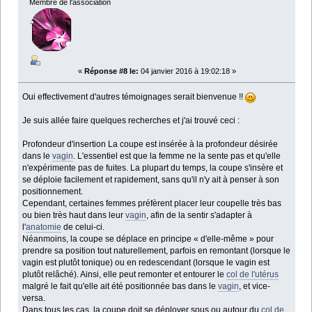
Membre de l'association
«
Réponse #8 le:
04 janvier 2016 à 19:02:18 »
Oui effectivement d'autres témoignages serait bienvenue !!
Je suis allée faire quelques recherches et j'ai trouvé ceci :
Profondeur d'insertion La coupe est insérée à la profondeur désirée
dans le
vagin
. L'essentiel est que la femme ne la sente pas et qu'elle
n'expérimente pas de fuites. La plupart du temps, la coupe s'insère et
se déploie facilement et rapidement, sans qu'il n'y ait à penser à son
positionnement.
Cependant, certaines femmes préfèrent placer leur coupelle très bas
ou bien très haut dans leur
vagin
, afin de la sentir s'adapter à
l'
anatomie
de celui-ci.
Néanmoins, la coupe se déplace en principe « d'elle-même » pour
prendre sa position tout naturellement, parfois en remontant (lorsque le
vagin est plutôt tonique) ou en redescendant (lorsque le vagin est
plutôt relâché). Ainsi, elle peut remonter et entourer le
col de l'utérus
malgré le fait qu'elle ait été positionnée bas dans le
vagin
, et vice-
versa.
Dans tous les cas, la coupe doit se déployer sous ou autour du
col de