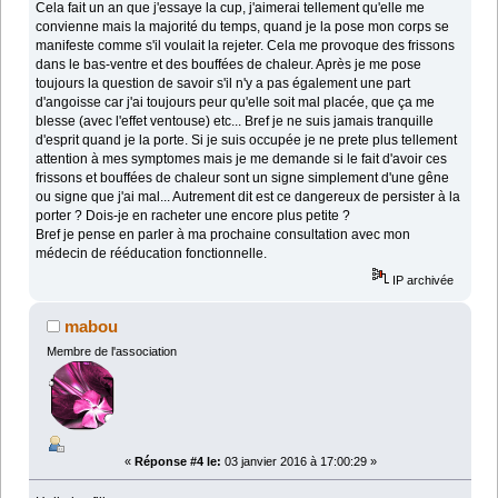
Cela fait un an que j'essaye la cup, j'aimerai tellement qu'elle me
convienne mais la majorité du temps, quand je la pose mon corps se
manifeste comme s'il voulait la rejeter. Cela me provoque des frissons
dans le bas-ventre et des bouffées de chaleur. Après je me pose
toujours la question de savoir s'il n'y a pas également une part
d'angoisse car j'ai toujours peur qu'elle soit mal placée, que ça me
blesse (avec l'effet ventouse) etc... Bref je ne suis jamais tranquille
d'esprit quand je la porte. Si je suis occupée je ne prete plus tellement
attention à mes symptomes mais je me demande si le fait d'avoir ces
frissons et bouffées de chaleur sont un signe simplement d'une gêne
ou signe que j'ai mal... Autrement dit est ce dangereux de persister à la
porter ? Dois-je en racheter une encore plus petite ?
Bref je pense en parler à ma prochaine consultation avec mon
médecin de rééducation fonctionnelle.
IP archivée
mabou
Membre de l'association
«
Réponse #4 le:
03 janvier 2016 à 17:00:29 »