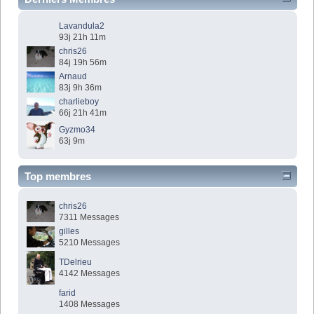
Lavandula2
93j 21h 11m
chris26
84j 19h 56m
Arnaud
83j 9h 36m
charlieboy
66j 21h 41m
Gyzmo34
63j 9m
Top membres
chris26
7311 Messages
gilles
5210 Messages
TDelrieu
4142 Messages
farid
1408 Messages