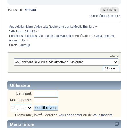
Pages: [
1
]
En haut
IMPRIMER
« précédent
suivant »
Association Libre d'Aide a la Recherche sur la Moelle Epiniere
»
SANTE ET SOINS
»
Fonctions sexuelles, Vie affective et Maternité
(Modérateurs:
sylvia
,
chris26
,
anneso
,
Jo
) »
Sujet:
Fleurcup
Aller à:
Utilisateur
Identifiant:
Mot de passe:
Bienvenue,
Invité
. Merci de
vous connecter
ou de
vous inscrire
.
Menu forum