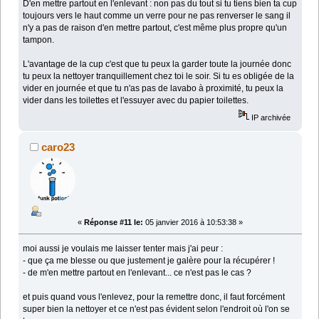
D'en mettre partout en l'enlevant : non pas du tout si tu tiens bien ta cup
toujours vers le haut comme un verre pour ne pas renverser le sang il
n'y a pas de raison d'en mettre partout, c'est même plus propre qu'un
tampon.
L'avantage de la cup c'est que tu peux la garder toute la journée donc
tu peux la nettoyer tranquillement chez toi le soir. Si tu es obligée de la
vider en journée et que tu n'as pas de lavabo à proximité, tu peux la
vider dans les toilettes et l'essuyer avec du papier toilettes.
IP archivée
caro23
«
Réponse #11 le:
05 janvier 2016 à 10:53:38 »
moi aussi je voulais me laisser tenter mais j'ai peur :
- que ça me blesse ou que justement je galère pour la récupérer !
- de m'en mettre partout en l'enlevant... ce n'est pas le cas ?
et puis quand vous l'enlevez, pour la remettre donc, il faut forcément
super bien la nettoyer et ce n'est pas évident selon l'endroit où l'on se