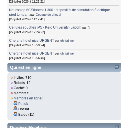
[29 juillet 2026 à 11:21:21]
NeurostepMC/Bioness L300 : dispositifs de stimulation électrique -
pied tombant
par
Couette de cheval
[29 juillet 2026 à 11:12:41]
Cellules souches iPS - Keio University (Japon)
par
fti
[27 juillet 2026 à 12:24:22]
Cherche hôtel nice URGENT
par
christinne
[24 juillet 2026 à 15:59:24]
Cherche hôtel nice URGENT
par
christinne
[24 juillet 2026 à 15:56:46]
Qui est en ligne
Invités: 710
Robots: 12
Caché: 0
Membres: 1
Membres en ligne
:
Pottok
DotBot
Baidu (11)
Derniers Membres