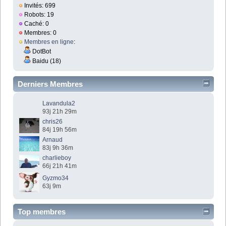
Invités: 699
Robots: 19
Caché: 0
Membres: 0
Membres en ligne
:
DotBot
Baidu (18)
Derniers Membres
Lavandula2
93j 21h 29m
chris26
84j 19h 56m
Arnaud
83j 9h 36m
charlieboy
66j 21h 41m
Gyzmo34
63j 9m
Top membres