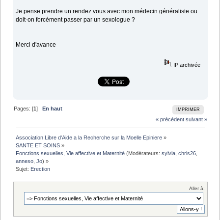
Je pense prendre un rendez vous avec mon médecin généraliste ou
doit-on forcément passer par un sexologue ?
Merci d'avance
IP archivée
Pages: [
1
]
En haut
IMPRIMER
« précédent
suivant »
Association Libre d'Aide a la Recherche sur la Moelle Epiniere
»
SANTE ET SOINS
»
Fonctions sexuelles, Vie affective et Maternité
(Modérateurs:
sylvia
,
chris26
,
anneso
,
Jo
) »
Sujet:
Erection
Aller à: