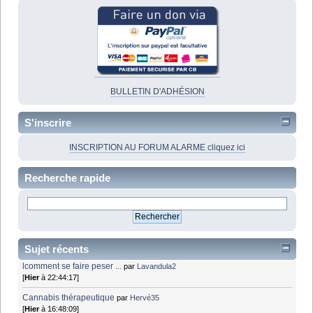
BULLETIN D'ADHÉSION
S'inscrire
INSCRIPTION AU FORUM ALARME cliquez ici
Recherche rapide
Sujet récents
lcomment se faire peser ...
par
Lavandula2
[
Hier
à 22:44:17]
Cannabis thérapeutique
par
Hervé35
[
Hier
à 16:48:09]