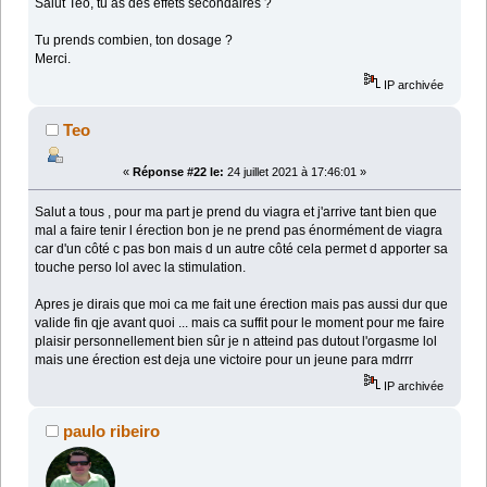
Salut Teo, tu as des effets secondaires ?
Tu prends combien, ton dosage ?
Merci.
IP archivée
Teo
«
Réponse #22 le:
24 juillet 2021 à 17:46:01 »
Salut a tous , pour ma part je prend du viagra et j'arrive tant bien que
mal a faire tenir l érection bon je ne prend pas énormément de viagra
car d'un côté c pas bon mais d un autre côté cela permet d apporter sa
touche perso lol avec la stimulation.
Apres je dirais que moi ca me fait une érection mais pas aussi dur que
valide fin qje avant quoi ... mais ca suffit pour le moment pour me faire
plaisir personnellement bien sûr je n atteind pas dutout l'orgasme lol
mais une érection est deja une victoire pour un jeune para mdrrr
IP archivée
paulo ribeiro