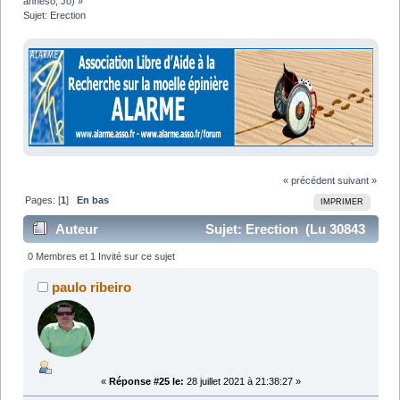
anneso
,
Jo
) »
Sujet:
Erection
« précédent
suivant »
Pages: [
1
]
En bas
IMPRIMER
Auteur
Sujet: Erection (Lu 30843
fois)
0 Membres et 1 Invité sur ce sujet
paulo ribeiro
«
Réponse #25 le:
28 juillet 2021 à 21:38:27 »