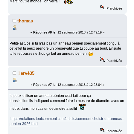
Merci tout le monde...on verra !
IP archivée
thomas
«
Réponse #8 le:
12 septembre 2018 à 12:49:19 »
Petite astuce si tu n'as pas un anneau penien spécialement conçu à
cet effet tu peux prendre un préservatif que tu coupe au bout. Ensuite
tu le retrousses et hop ça fait un anneau pénien
IP archivée
Hervé35
«
Réponse #7 le:
12 septembre 2018 à 12:28:04 »
tu peux utiliser un anneau pénien c'est fait pour ça
dans le lien ils indiquent comment faire la mesure de diamètre avec un
mètre, dans mon cas un décimètre a suffit
https://relations.toutcomment.com/article/comment-choisir-un-anneau-
penien-3926.html
IP archivée