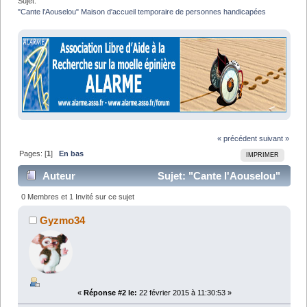
Sujet:
"Cante l'Aouselou" Maison d'accueil temporaire de personnes handicapées
« précédent
suivant »
Pages: [
1
]
En bas
IMPRIMER
Auteur
Sujet: "Cante l'Aouselou"
Maison d'accueil temporaire de personnes
0 Membres et 1 Invité sur ce sujet
handicapées (Lu 10219 fois)
Gyzmo34
«
Réponse #2 le:
22 février 2015 à 11:30:53 »