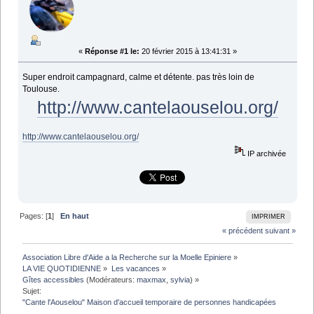
«
Réponse #1 le:
20 février 2015 à 13:41:31 »
Super endroit campagnard, calme et détente. pas très loin de
Toulouse.
http://www.cantelaouselou.org/
http://www.cantelaouselou.org/
IP archivée
Pages: [
1
]
En haut
IMPRIMER
« précédent
suivant »
Association Libre d'Aide a la Recherche sur la Moelle Epiniere
»
LA VIE QUOTIDIENNE
»
Les vacances
»
Gîtes accessibles
(Modérateurs:
maxmax
,
sylvia
) »
Sujet:
"Cante l'Aouselou" Maison d'accueil temporaire de personnes handicapées