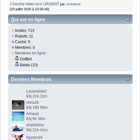
Cherche hôtel nice URGENT
par
christinne
[24 juillet 2026 à 15:56:46]
Qui est en ligne
Invités: 713
Robots: 11
Caché: 0
Membres: 0
Membres en ligne
:
DotBot
Baidu (10)
Derniers Membres
Lavandula2
93j 21h 11m
chris26
84j 19h 56m
Arnaud
83j 9h 36m
charlieboy
66j 21h 41m
Gyzmo34