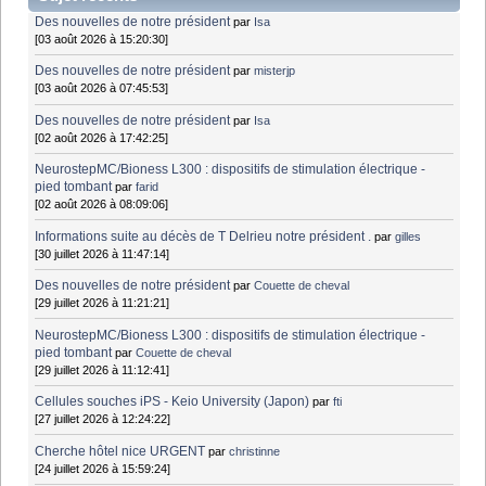
Des nouvelles de notre président
par
Isa
[03 août 2026 à 15:20:30]
Des nouvelles de notre président
par
misterjp
[03 août 2026 à 07:45:53]
Des nouvelles de notre président
par
Isa
[02 août 2026 à 17:42:25]
NeurostepMC/Bioness L300 : dispositifs de stimulation électrique -
pied tombant
par
farid
[02 août 2026 à 08:09:06]
Informations suite au décès de T Delrieu notre président .
par
gilles
[30 juillet 2026 à 11:47:14]
Des nouvelles de notre président
par
Couette de cheval
[29 juillet 2026 à 11:21:21]
NeurostepMC/Bioness L300 : dispositifs de stimulation électrique -
pied tombant
par
Couette de cheval
[29 juillet 2026 à 11:12:41]
Cellules souches iPS - Keio University (Japon)
par
fti
[27 juillet 2026 à 12:24:22]
Cherche hôtel nice URGENT
par
christinne
[24 juillet 2026 à 15:59:24]