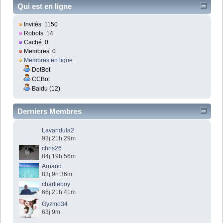
Qui est en ligne
Invités: 1150
Robots: 14
Caché: 0
Membres: 0
Membres en ligne
:
DotBot
CCBot
Baidu (12)
Derniers Membres
Lavandula2
93j 21h 29m
chris26
84j 19h 56m
Arnaud
83j 9h 36m
charlieboy
66j 21h 41m
Gyzmo34
63j 9m