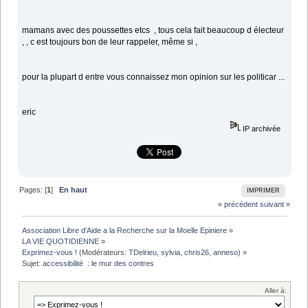
mamans avec des poussettes etcs , tous cela fait beaucoup d électeur
, , c est toujours bon de leur rappeler, même si ,
pour la plupart d entre vous connaissez mon opinion sur les politicar ...
eric
IP archivée
Pages: [
1
]
En haut
IMPRIMER
« précédent
suivant »
Association Libre d'Aide a la Recherche sur la Moelle Epiniere
»
LA VIE QUOTIDIENNE
»
Exprimez-vous !
(Modérateurs:
TDelrieu
,
sylvia
,
chris26
,
anneso
) »
Sujet:
accessibilité  : le mur des contres 
Aller à: