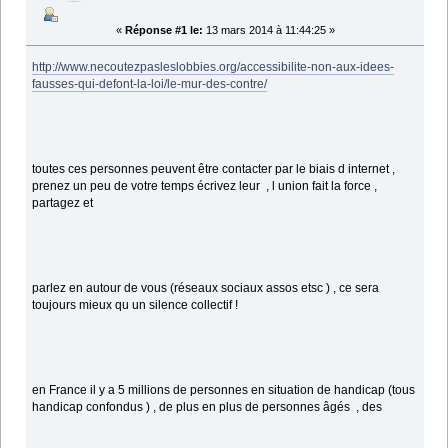
«
Réponse #1 le:
13 mars 2014 à 11:44:25 »
http://www.necoutezpasleslobbies.org/accessibilite-non-aux-idees-
fausses-qui-defont-la-loi/le-mur-des-contre/
toutes ces personnes peuvent être contacter par le biais d internet ,
prenez un peu de votre temps écrivez leur , l union fait la force ,
partagez et
parlez en autour de vous (réseaux sociaux assos etsc ) , ce sera
toujours mieux qu un silence collectif !
en France il y a 5 millions de personnes en situation de handicap (tous
handicap confondus ) , de plus en plus de personnes âgés , des