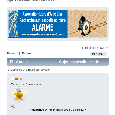
Sujet:
accessibilité  : le mur des contres 
« précédent
suivant »
Pages: [
1
]
En bas
IMPRIMER
Auteur
Sujet: accessibilité : le
mur des contres (Lu 6805 fois)
0 Membres et 1 Invité sur ce sujet
éric
Membre de l'association
«
Réponse #4 le:
14 mars 2014 à 13:56:52 »