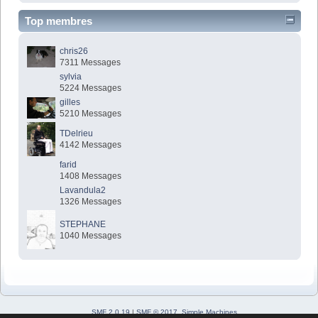
Top membres
chris26
7311 Messages
sylvia
5224 Messages
gilles
5210 Messages
TDelrieu
4142 Messages
farid
1408 Messages
Lavandula2
1326 Messages
STEPHANE
1040 Messages
SMF 2.0.19
|
SMF © 2017
,
Simple Machines