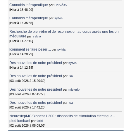
Cannabis thérapeutique
par
Hervé35
[
Hier
à 16:48:09]
Cannabis thérapeutique
par
sylvia
[
Hier
à 14:35:35]
Recherche de bien-être et de reconnexion au corps après une lésion
médullaire
par
sylvia
[
Hier
à 14:27:45]
lcomment se faire peser ...
par
sylvia
[
Hier
à 14:20:29]
Des nouvelles de notre président
par
sylvia
[
Hier
à 14:12:58]
Des nouvelles de notre président
par
Isa
[03 août 2026 à 15:20:30]
Des nouvelles de notre président
par
misterjp
[03 août 2026 à 07:45:53]
Des nouvelles de notre président
par
Isa
[02 août 2026 à 17:42:25]
NeurostepMC/Bioness L300 : dispositifs de stimulation électrique -
pied tombant
par
farid
[02 août 2026 à 08:09:06]