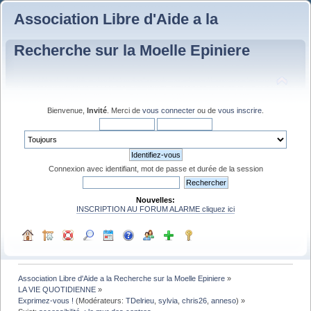
Association Libre d'Aide a la
Recherche sur la Moelle Epiniere
Bienvenue,
Invité
. Merci de
vous connecter
ou de
vous inscrire
.
Connexion avec identifiant, mot de passe et durée de la session
Nouvelles:
INSCRIPTION AU FORUM ALARME cliquez ici
Association Libre d'Aide a la Recherche sur la Moelle Epiniere
»
LA VIE QUOTIDIENNE
»
Exprimez-vous !
(Modérateurs:
TDelrieu
,
sylvia
,
chris26
,
anneso
) »