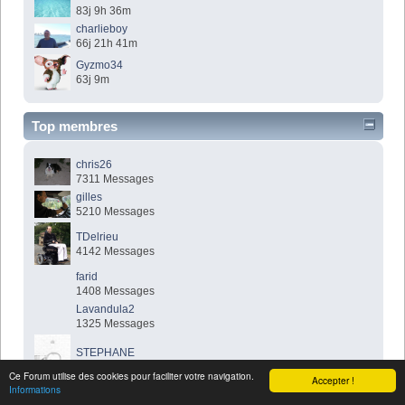
83j 9h 36m
charlieboy
66j 21h 41m
Gyzmo34
63j 9m
Top membres
chris26
7311 Messages
gilles
5210 Messages
TDelrieu
4142 Messages
farid
1408 Messages
Lavandula2
1325 Messages
STEPHANE
1040 Messages
Ce Forum utilise des cookies pour faciliter votre navigation.
Accepter !
Informations
J.Solis