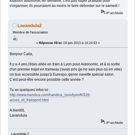
toujours autonomic en semaine, c'est pas super pratique pour
s'organiser, ils pourraient au moins le faire déborder sur le samedi !
IP archivée
Lavandula2
Membre de l'association
«
Réponse #8 le:
04 juin 2013 à 14:24:53 »
Bonjour Calia,
Il y a 4 ans j'étais allée en train à Lyon pour Autonomic, et à la sortie
d'un premier trajet en tramway j'avais pris (je ne sais plus où en ville)
un bus accessible jusqu'à Eurexpo, genre navette spécial salon.
C'est peut-être encore possible cette année ?
Tu as quelques infos ici :
http://www.handica.com/handica_lyon/lyon/fr/326-
acces_et_transport.html
A bientôt,
Lavandula
IP archivée
Lavandula 2