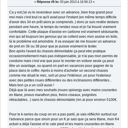
«
Réponse #5 le:
03 juin 2013 à 16:56:13 »
Ca y est j'ai vu le revendeur avec un advance, bien trop grand pour
moi mais c'est tout ce qu'il avait pour l'instant (en même temps difficile
d'avoir des 34 en prêt alors je comprends..) donc je suis restée dedans
pendant une heure, le temps du rendez vous et je l'ai trouvé vraiment
confortable. Cette plaque d'assise en carbone est vraiment séduisante,
moi qui ait toujours les genoux qui se collent avec mon assise en toile,
là le problème est amoindrie. Il va essayer de me trouver un advance
de pret en 36 ou 38 pour que je puisse vraiment le tester.
Bon après l'avant du chassis démontable ça peut etre pratique
occasionnellement mais pas indispensable, je n'ai pas mon permis de
conduire mais c'est vrai que pour le monter en voiture seule ça peut
être un avantage, ou quand on part en vacances pour gagner de la
place dans le coffre. Après à moins d'acheter un second chassis
comme me disait le mec, soit un pour l'intérieur, un pour l'exterieur
avec des petites roues différentes ou des inclinaisons différentes...
Mais bon ça a un coût aussi !
Déjà que là avec mes souhaits (roues spinergy avec mains courantes
en titane, pneus marathon plus, freins ciseaux, poignées
rétractables...) sans le chassis démontable j'en ai pour environ 5100€.
Pour le k-series du coup on en a pas parlé, je vais réfléchir surtout sur
l'advance parce que sinon pour un K je sais que ça sera titane, mon K4
actuel a déjà l'assise et le cale pied et les mains courantes en titane