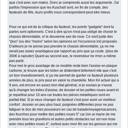
que c'est avec son matos. Donc je comprends aussi tes arguments. J'ai
parfois l'impression que les Kuschall sont, en fin de compte, des
fauteuils de fille, leurs profils nous correspondent peut etre mieux.
Pour ce qui est de ta critique du fauteuil, les points "gadgets" dont tu
parles sont optionnels. C'est à dire qu'on n'est pas obligé de choisir le
chassis démontable, ni le deuxieme axe de roue. Ce sont juste des
"plus" (ou des "moins" selon les opinions en l'occurence lol) proposés.
D'ailleurs je ne pense pas prendre le chassis démontable, ça ne me
serait pas assez avantageux par rapport au prix que ça coute. (plus de
300€ à rajouter) Quant au second axe, le revendeur ne m'en a même
pas parlé.
Pour moi le gros avantage de ce modèle reste bien l'assise en plaque
carbone, je trouve que les toiles se distendent tellement vite que c'est
un bon investissement, si ça me permet de garder ce fauteuil plusieurs
années de plus, le prix peut en valoir la chandelle. Mon K4 actuel qui a
9 ans, est encore en assez bon état général, si je voulais je n'aurai
qu'à changer les toiles d'assise, de dossier et les petites roues avant et
je repartirai pour 10 ans car toutes les pièces metalliques sont en
parfait état. Si je veux changer de fauteuil c'est pour avoir un meilleur
confort : dossier un peu plus haut, poignées différentes pour ne pas
fatiguer le dos de mes pousseurs en cas de balade/voyage/vacances,
des fourches pour mettre des petites roues 5" car j'en ai marre de me
prendre tous les gravillons et autres petits obstacles sur sol non lisse
avec mes petites roues 4", surtout avec mon fils sur les genoux qui me