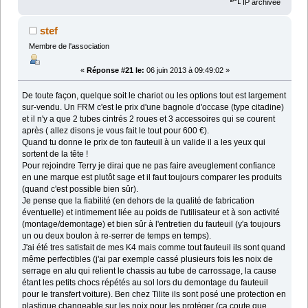
IP archivée
stef
Membre de l'association
«
Réponse #21 le:
06 juin 2013 à 09:49:02 »
De toute façon, quelque soit le chariot ou les options tout est largement
sur-vendu. Un FRM c'est le prix d'une bagnole d'occase (type citadine)
et il n'y a que 2 tubes cintrés 2 roues et 3 accessoires qui se courent
après ( allez disons je vous fait le tout pour 600 €).
Quand tu donne le prix de ton fauteuil à un valide il a les yeux qui
sortent de la tête !
Pour rejoindre Terry je dirai que ne pas faire aveuglement confiance
en une marque est plutôt sage et il faut toujours comparer les produits
(quand c'est possible bien sûr).
Je pense que la fiabilité (en dehors de la qualité de fabrication
éventuelle) et intimement liée au poids de l'utilisateur et à son activité
(montage/demontage) et bien sûr à l'entretien du fauteuil (y'a toujours
un ou deux boulon à re-serrer de temps en temps).
J'ai été tres satisfait de mes K4 mais comme tout fauteuil ils sont quand
même perfectibles (j'ai par exemple cassé plusieurs fois les noix de
serrage en alu qui relient le chassis au tube de carrossage, la cause
étant les petits chocs répétés au sol lors du demontage du fauteuil
pour le transfert voiture). Ben chez Tilite ils sont posé une protection en
plastique changeable sur les noix pour les protéger (ca coute que