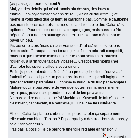
(au passage, heureusement !)
Moi, y a des détails qui m'ont jamais plu dessus, des trucs à
embrouilles (style filetages dans de l'alu, vis en cristal d'Arc…) et
même si vous dites que ça tient, je cautionne pas. Comme je cautionne
pas non plus ces gadgets, même si, tu fais bien de le dire Calia, c'est
optionnel. Pour moi, ce sont des attrappe-gogos, mais aussi du fric
dépensé pour rien en outillage ect… et tu finis quand même par le
payer un peu.
Pis aussi, je crois (mais ça c'est vrai pour d'autres) que les options
"nécessaires" banquent une fortune, on te file un prix tarif compétitif,
mais faut que t'achete tellement de trucs pour seulement pouvoir
rouler, qu'a la fin toute ta paye y passe… C'est parfois moins cher
d'acheter les options ailleurs séparément !
Enfin, je peux entendre la fidélité à un produit, choisir un "nouveau"
fauteuil c'est aussi partir un peu dans l'inconnu et il parait logique de
garder certains paramètres… comme la marque du truc par exemple !
Malgré tout, ne pas perdre de vue que toutes les marques, même
mythiques, peuvent se prendre un vent de temps a autre…
Ne pas se dire non plus que "si Machin -ou Kuschall- le fait c'est que
c'est bien", car Machin, il a peut etre, lui, une idée tres différente…
Ah oui, Calia, la plaque carbone… tu peux acheter ça séparément…
elle coute combien c't'option ? Et pourquoi y a des trou-trous dedans, y
t'a dit, ton vendeur ?
T'as pas la possibilité de prendre une toile réglable en tension ?
IP archivée