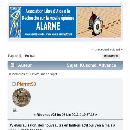
« précédent
suivant »
Pages: [
1
]
En bas
IMPRIMER
Auteur
Sujet: Kuschall Advance
(Lu 22437 fois)
0 Membres et 1 Invité sur ce sujet
PierrotS3
«
Réponse #25 le:
08 juin 2013 à 19:57:13 »
J'y étais au salon, des nouveautés en fauteuil actif oui y'en à mais à