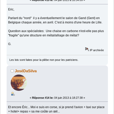
«
Réponse #15 le:
04 juin 2013 à 18:34:09 »
Eric,
Parlant du "nord" il y a éventuellement le salon de Gand (Gent) en
Belgique chaque année, en avril. C'est à moins d'une heure de Lille.
Question aux spécialistes: Une chaise en carbone n'est-elle pas plus
"fragile" qu'une structure en métal/alliage de métal?
G.
IP archivée
Les lois sont faites pour la plèbe non pour les patriciens.
JoséDaSilva
«
Réponse #14 le:
04 juin 2013 à 18:27:38 »
Et encore Éric... Moi e suis en corse, si je prend l'avion + taxi sur place
+ hotel+ repas = sa me coûte un œil...