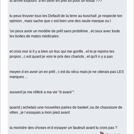
tu arrive toujours a en avoir en prêt toi pour un essai ???
tu peux trouver tous les Default de la terre au kuschall ,je respecte ton
opinion , mais sache que c est bien une des seule marque ou
l
'on peux avoir un modèle de prêt sans probléme , et ceux avec toute
les boites de matos médicales
et crois moi si il y a bien un truc qui me gonfle , et le je rejoins tes
propos , c est quant je vois le prix des chariots , et qu'il n y a pas
moyen d en avoir un en prêt , c est du vécu mais je ne citerais pas LES
marques ...
souvent je me référé a ma vie "d avant ":
quand j achetais une nouvelles paires de basket ,ou de chaussure de
villes , je l essayais a mon pied avant
la moindre des choses et d essayer un fauteuil avant tu crois pas ?