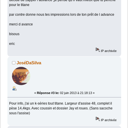
décide de zapper l advance ,je pense qu il vaut mieux que tu penche
pour le titane
par contre donne nous tes impressions lors de ton prêt de l advance
merci d avance
bisous
eric
IP archivée
JoséDaSilva
«
Réponse #3 le:
02 juin 2013 à 21:18:13 »
Pour info, j'ai un k-séries tout titane. Largeur d'assise 48, complet il
pèse 14,4kgs. Avec coussin et dossier Jay et roues. (Sans sacoche
sous l'assise)
IP archivée