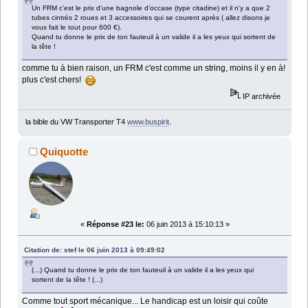
Un FRM c'est le prix d'une bagnole d'occase (type citadine) et il n'y a que 2
tubes cintrés 2 roues et 3 accessoires qui se courent après ( allez disons je
vous fait le tout pour 600 €).
Quand tu donne le prix de ton fauteuil à un valide il a les yeux qui sortent de
la tête !
comme tu à bien raison, un FRM c'est comme un string, moins il y en à!
plus c'est chers!
IP archivée
la bible du VW Transporter T4
www.buspirit
.
Quiquotte
«
Réponse #23 le:
06 juin 2013 à 15:10:13 »
Citation de: stef le 06 juin 2013 à 09:49:02
(...) Quand tu donne le prix de ton fauteuil à un valide il a les yeux qui
sortent de la tête ! (...)
Comme tout sport mécanique... Le handicap est un loisir qui coûte