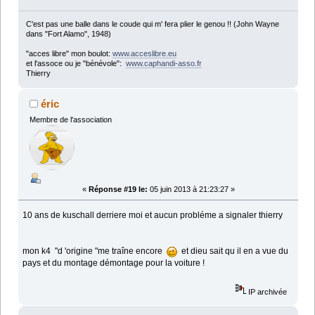
C'est pas une balle dans le coude qui m' fera plier le genou !! (John Wayne
dans "Fort Alamo", 1948)
"acces libre" mon boulot:
www.acceslibre.eu
et l'assoce ou je "bénévole":
www.caphandi-asso.fr
Thierry
éric
Membre de l'association
«
Réponse #19 le:
05 juin 2013 à 21:23:27 »
10 ans de kuschall derriere moi et aucun probléme a signaler thierry
mon k4 "d 'origine "me traîne encore
et dieu sait qu il en a vue du
pays et du montage démontage pour la voiture !
IP archivée