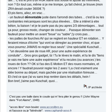
œil… C'est le prix d'un RGK titane tout soudé et ajusté au millimètre,
non ? En tout cas, même si je me trompe, ça fait chérot, je trouve.(mon
ZRA devait couter 3600€ ?)
Et pis tiens, allez, en vrac…
- un fauteuil
démontable
juste dans l'arrondi des tubes… c'est là ou les
contraintes mécaniques sont les plus élevées… Elle a intéret à etre
béton, la liaison ! et je te parle pas du jeu apres 2/3 démontages… tout
ça pour, grosso modo, changer de couleur… Passque démonter son
fauteuil pour mettre un avant "boue" ou "sable" j'y crois pas…
- les pattes de fourches AV qui se reglent en hauteur ET en rotation… Y
feraient mieux d'écrire "qui vont se déregler au premier choc, et que
vous pourrez JAMAIS re-regler tous seuls". Une spécialité Kuschall…
- "un deuxième axe de roue AR, pour une autre expérience de
conduite"… Gros gros gadget, là ! Tu te lèves le matin, et tu te dis "tiens
je vais me faire une autre expérience" et tu recules (ou avances ) tes
roues de 6cm ?? OK si t'as des E-Motion ET des roues normales, et
encore ! Y faudrait pouvoir regler les 2 axes ! La c'est vraiment une
idée bonne au départ, mais gachée par une réalisation foireuse…
Et c'est ce que j'ai vu sans trop rentrer dans les détails, hein !
Bon bref, j'aime pas Kuschall, quoi…
IP archivée
C'est pas une balle dans le coude qui m' fera plier le genou !! (John Wayne
dans "Fort Alamo", 1948)
"acces libre" mon boulot:
www.acceslibre.eu
et l'assoce ou je "bénévole":
www.caphandi-asso.fr