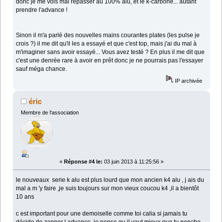
donc je me vois mal repasser au 100% alu, et le k-carbone... autant
prendre l'advance !
Sinon il m'a parlé des nouvelles mains courantes plates (les pulse je
crois ?) il me dit qu'il les a essayé et que c'est top, mais j'ai du mal à
m'imaginer sans avoir essayé... Vous avez testé ? En plus il me dit que
c'est une denrée rare à avoir en prêt donc je ne pourrais pas l'essayer
sauf méga chance.
IP archivée
éric
Membre de l'association
«
Réponse #4 le:
03 juin 2013 à 11:25:56 »
le nouveaux serie k alu est plus lourd que mon ancien k4 alu , j ais du
mal a m 'y faire ,je suis toujours sur mon vieux coucou k4 ,il a bientôt
10 ans
c est important pour une demoiselle comme toi calia si jamais tu