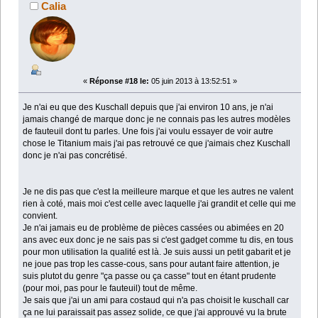
Calia
«
Réponse #18 le:
05 juin 2013 à 13:52:51 »
Je n'ai eu que des Kuschall depuis que j'ai environ 10 ans, je n'ai
jamais changé de marque donc je ne connais pas les autres modèles
de fauteuil dont tu parles. Une fois j'ai voulu essayer de voir autre
chose le Titanium mais j'ai pas retrouvé ce que j'aimais chez Kuschall
donc je n'ai pas concrétisé.
Je ne dis pas que c'est la meilleure marque et que les autres ne valent
rien à coté, mais moi c'est celle avec laquelle j'ai grandit et celle qui me
convient.
Je n'ai jamais eu de problème de pièces cassées ou abimées en 20
ans avec eux donc je ne sais pas si c'est gadget comme tu dis, en tous
pour mon utilisation la qualité est là. Je suis aussi un petit gabarit et je
ne joue pas trop les casse-cous, sans pour autant faire attention, je
suis plutot du genre "ça passe ou ça casse" tout en étant prudente
(pour moi, pas pour le fauteuil) tout de même.
Je sais que j'ai un ami para costaud qui n'a pas choisit le kuschall car
ça ne lui paraissait pas assez solide, ce que j'ai approuvé vu la brute