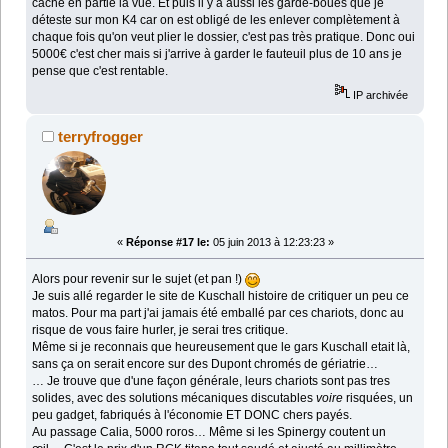
cache en partie la vue. Et puis il y a aussi les garde-boues que je
déteste sur mon K4 car on est obligé de les enlever complètement à
chaque fois qu'on veut plier le dossier, c'est pas très pratique. Donc oui
5000€ c'est cher mais si j'arrive à garder le fauteuil plus de 10 ans je
pense que c'est rentable.
IP archivée
terryfrogger
«
Réponse #17 le:
05 juin 2013 à 12:23:23 »
Alors pour revenir sur le sujet (et pan !)
Je suis allé regarder le site de Kuschall histoire de critiquer un peu ce
matos. Pour ma part j'ai jamais été emballé par ces chariots, donc au
risque de vous faire hurler, je serai tres critique.
Même si je reconnais que heureusement que le gars Kuschall etait là,
sans ça on serait encore sur des Dupont chromés de gériatrie…
… Je trouve que d'une façon générale, leurs chariots sont pas tres
solides, avec des solutions mécaniques discutables
voire
risquées, un
peu gadget, fabriqués à l'économie ET DONC chers payés.
Au passage Calia, 5000 roros… Même si les Spinergy coutent un