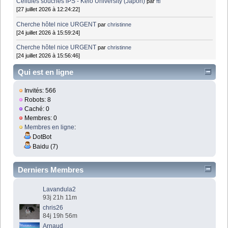
Cellules souches iPS - Keio University (Japon)
par
fti
[27 juillet 2026 à 12:24:22]
Cherche hôtel nice URGENT
par
christinne
[24 juillet 2026 à 15:59:24]
Cherche hôtel nice URGENT
par
christinne
[24 juillet 2026 à 15:56:46]
Qui est en ligne
Invités: 566
Robots: 8
Caché: 0
Membres: 0
Membres en ligne
:
DotBot
Baidu (7)
Derniers Membres
Lavandula2
93j 21h 11m
chris26
84j 19h 56m
Arnaud