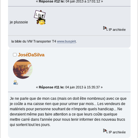
«
Réponse #12 le:
04 juin 2013 à 17:01:12 »
je plussoie
IP archivée
la bible du VW Transporter T4
www.buspirit
.
JoséDaSilva
«
Réponse #11 le:
04 juin 2013 à 15:35:37 »
Je ne parle que de mon cas (mais on doit être nombreux) avec ce que
je coûte a ma caisse rien que pour uriner par mois... Les vendeurs de
matériels pour personne soufrant de n'importe quels handicap... Ne
devraient même pas faire attention a ce que leurs coûte quelque
mettre carré dans l'année pour nous tenir informer des nouveau trucs
qui sortent tout les jours.
IP archivée