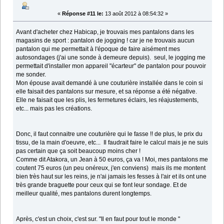
«
Réponse #11 le:
13 août 2012 à 08:54:32 »
Avant d'acheter chez Habicap, je trouvais mes pantalons dans les
magasins de sport : pantalon de jogging ! car je ne trouvais aucun
pantalon qui me permettait à l'époque de faire aisément mes
autosondages (j'ai une sonde à demeure depuis). seul, le jogging me
permettait d'installer mon appareil "écarteur" de pantalon pour pouvoir
me sonder.
Mon épouse avait demandé à une couturière installée dans le coin si
elle faisait des pantalons sur mesure, et sa réponse a été négative.
Elle ne faisait que les plis, les fermetures éclairs, les réajustements,
etc... mais pas les créations.
Donc, il faut connaitre une couturière qui le fasse !! de plus, le prix du
tissu, de la main d'oeuvre, etc... Il faudrait faire le calcul mais je ne suis
pas certain que ça soit beaucoup moins cher !
Comme dit Atakora, un Jean à 50 euros, ça va ! Moi, mes pantalons me
coutent 75 euros (un peu onéreux, j'en conviens) mais ils me montent
bien très haut sur les reins, je n'ai jamais les fesses à l'air et ils ont une
très grande braguette pour ceux qui se font leur sondage. Et de
meilleur qualité, mes pantalons durent longtemps.
Après, c'est un choix, c'est sur. "Il en faut pour tout le monde "