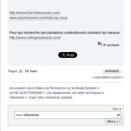
http://www.lilial-faitsamode.com/
www.phpshopxml.com/habicap.shop
Pour qui recherche des pantalons confectionnés vraiment sur mesure :
http://www.rollingelephants.com/
IP archivée
Pages: [
1
]
En haut
IMPRIMER
« précédent
suivant »
Association Libre d'Aide a la Recherche sur la Moelle Epiniere
»
LA VIE QUOTIDIENNE
»
Les équipements, les aides techniques
»
Vêtements
»
Sujet:
infos vêtements adaptés
Aller à: