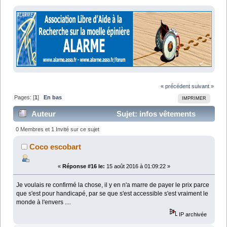
« précédent
suivant »
Pages: [
1
]
En bas
IMPRIMER
Auteur
Sujet: infos vêtements
adaptés (Lu 26651 fois)
0 Membres et 1 Invité sur ce sujet
Coco escobart
«
Réponse #16 le:
15 août 2016 à 01:09:22 »
Je voulais re confirmé la chose, il y en n'a marre de payer le prix parce
que s'est pour handicapé, par se que s'est accessible s'est vraiment le
monde à l'envers ....
IP archivée