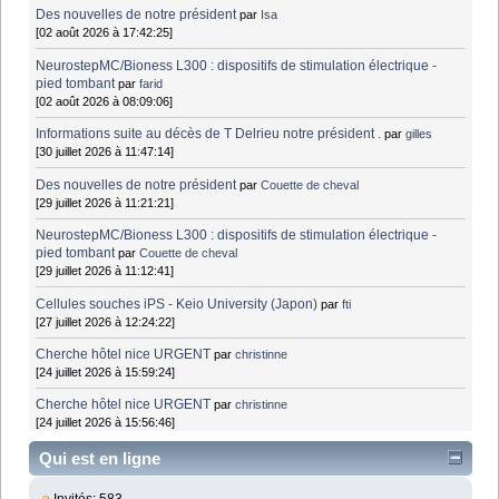
Des nouvelles de notre président
par
Isa
[02 août 2026 à 17:42:25]
NeurostepMC/Bioness L300 : dispositifs de stimulation électrique -
pied tombant
par
farid
[02 août 2026 à 08:09:06]
Informations suite au décès de T Delrieu notre président .
par
gilles
[30 juillet 2026 à 11:47:14]
Des nouvelles de notre président
par
Couette de cheval
[29 juillet 2026 à 11:21:21]
NeurostepMC/Bioness L300 : dispositifs de stimulation électrique -
pied tombant
par
Couette de cheval
[29 juillet 2026 à 11:12:41]
Cellules souches iPS - Keio University (Japon)
par
fti
[27 juillet 2026 à 12:24:22]
Cherche hôtel nice URGENT
par
christinne
[24 juillet 2026 à 15:59:24]
Cherche hôtel nice URGENT
par
christinne
[24 juillet 2026 à 15:56:46]
Qui est en ligne