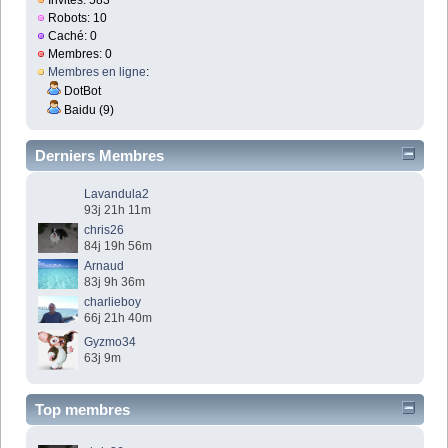
Invités: 583
Robots: 10
Caché: 0
Membres: 0
Membres en ligne
:
DotBot
Baidu (9)
Derniers Membres
Lavandula2
93j 21h 11m
chris26
84j 19h 56m
Arnaud
83j 9h 36m
charlieboy
66j 21h 40m
Gyzmo34
63j 9m
Top membres