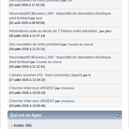
Des nouvelles de notre président
par
Isa
[02 août 2026 à 17:42:25]
NeurostepMC/Bioness L300 : dispositifs de stimulation électrique -
pied tombant
par
farid
[02 août 2026 à 08:09:06]
Informations suite au décès de T Delrieu notre président .
par
gilles
[30 juillet 2026 à 11:47:14]
Des nouvelles de notre président
par
Couette de cheval
[29 juillet 2026 à 11:21:21]
NeurostepMC/Bioness L300 : dispositifs de stimulation électrique -
pied tombant
par
Couette de cheval
[29 juillet 2026 à 11:12:41]
Cellules souches iPS - Keio University (Japon)
par
fti
[27 juillet 2026 à 12:24:22]
Cherche hôtel nice URGENT
par
christinne
[24 juillet 2026 à 15:59:24]
Cherche hôtel nice URGENT
par
christinne
[24 juillet 2026 à 15:56:46]
Qui est en ligne
Invités: 866