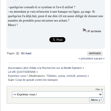
- quelqu'un connaît-il ce système et l'a-t-il utilisé ?
- en attendant je vais m'inscrire à une banque en ligne, ça urge. Si
quelqu'un l'a déjà fait, peut-il me dire s'il est aussi obligé de donner son
numéro de portable pour sécuriser ses achats ?
Merci !
IP archivée
Pages: [
1
]
En haut
IMPRIMER
« précédent
suivant »
Association Libre d'Aide a la Recherche sur la Moelle Epiniere
»
LA VIE QUOTIDIENNE
»
Exprimez-vous !
(Modérateurs:
TDelrieu
,
sylvia
,
chris26
,
anneso
) »
Sujet:
Coup de gueule contre les banques
Aller à: