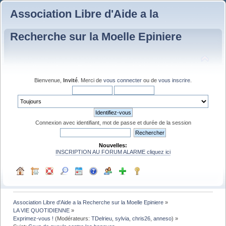
Association Libre d'Aide a la
Recherche sur la Moelle Epiniere
Bienvenue,
Invité
. Merci de
vous connecter
ou de
vous inscrire
.
Connexion avec identifiant, mot de passe et durée de la session
Nouvelles:
INSCRIPTION AU FORUM ALARME cliquez ici
Association Libre d'Aide a la Recherche sur la Moelle Epiniere
»
LA VIE QUOTIDIENNE
»
Exprimez-vous !
(Modérateurs:
TDelrieu
,
sylvia
,
chris26
,
anneso
) »