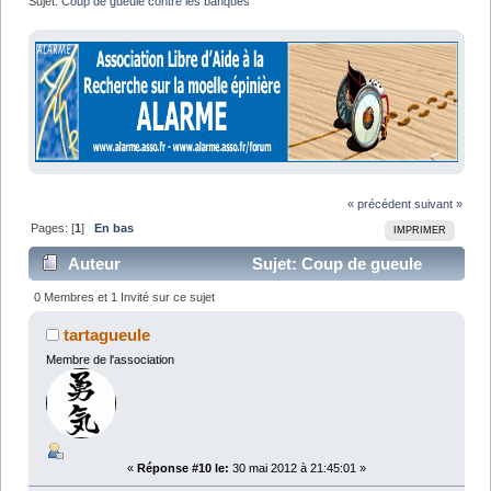
Sujet:
Coup de gueule contre les banques
« précédent
suivant »
Pages: [
1
]
En bas
IMPRIMER
Auteur
Sujet: Coup de gueule
contre les banques (Lu 9416 fois)
0 Membres et 1 Invité sur ce sujet
tartagueule
Membre de l'association
«
Réponse #10 le:
30 mai 2012 à 21:45:01 »