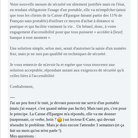
Votre nouvelle mesure de sécurité est sûrement justifiée mais en l'état,
en rendant obligatoire l'usage d'un portable, elle va m'empêcher (ainsi
que tous les clients de la Caisse d'Epargne faisant partie des 11% de
Français sans portable) d'utiliser ce moyen d'achat à distance si
pratique et qui facilite vraiment la vie... Un bémol, donc, à votre
engagement d'accessibilité pour que tous puissent « accéder à [leur]
banque à tout moment ».
Une solution simple, selon moi, serait d'autoriser la saisie d'un numéro
fixe, mais je ne suis pas qualifié en techniques de sécurité.
Je vous remercie de m'avoir lu et espère que vous trouverez une
solution acceptable, répondant autant aux exigences de sécurité qu'à
celles liées à l'accessibilité.
Cordialement,
----
J'ai un peu forcé le trait, je devrais pouvoir me servir d'un portable
(mais j'ai essayé, c'est quand même pas facile). Mais tant pis, c'est pour
le principe. La Caisse d'Epargne m'a répondu, elle va me donner
(surprenant, ce verbe, hein ?
) un lecteur E-Carte, qui devrait
résoudre le problème. Mais je dois encore l'attendre 3 semaines (et ça
fait un mois qu'on m'en parle !).
Mes questions :