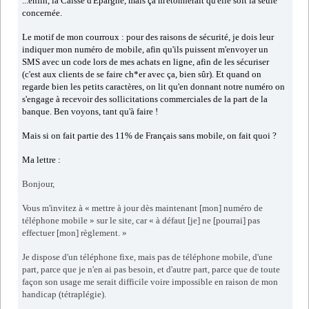
...enfin, la Caisse d'Épargne, mais ça m'étonnerait qu'elle soit la seule
concernée.
Le motif de mon courroux : pour des raisons de sécurité, je dois leur
indiquer mon numéro de mobile, afin qu'ils puissent m'envoyer un
SMS avec un code lors de mes achats en ligne, afin de les sécuriser
(c'est aux clients de se faire ch*er avec ça, bien sûr). Et quand on
regarde bien les petits caractères, on lit qu'en donnant notre numéro on
s'engage à recevoir des sollicitations commerciales de la part de la
banque. Ben voyons, tant qu'à faire !
Mais si on fait partie des 11% de Français sans mobile, on fait quoi ?
Ma lettre :
Bonjour,
Vous m'invitez à « mettre à jour dès maintenant [mon] numéro de
téléphone mobile » sur le site, car « à défaut [je] ne [pourrai] pas
effectuer [mon] règlement. »
Je dispose d'un téléphone fixe, mais pas de téléphone mobile, d'une
part, parce que je n'en ai pas besoin, et d'autre part, parce que de toute
façon son usage me serait difficile voire impossible en raison de mon
handicap (tétraplégie).