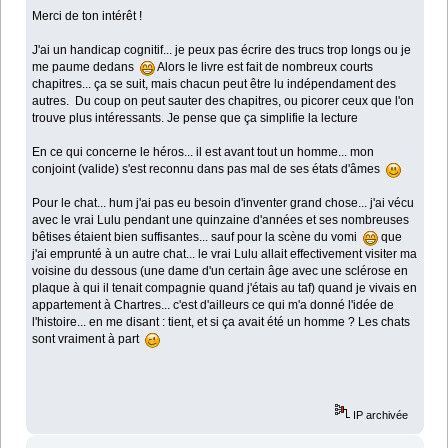
Merci de ton intérêt !
J'ai un handicap cognitif... je peux pas écrire des trucs trop longs ou je
me paume dedans
Alors le livre est fait de nombreux courts
chapitres... ça se suit, mais chacun peut être lu indépendament des
autres. Du coup on peut sauter des chapitres, ou picorer ceux que l'on
trouve plus intéressants. Je pense que ça simplifie la lecture
En ce qui concerne le héros... il est avant tout un homme... mon
conjoint (valide) s'est reconnu dans pas mal de ses états d'âmes
Pour le chat... hum j'ai pas eu besoin d'inventer grand chose... j'ai vécu
avec le vrai Lulu pendant une quinzaine d'années et ses nombreuses
bêtises étaient bien suffisantes... sauf pour la scène du vomi
que
j'ai emprunté à un autre chat... le vrai Lulu allait effectivement visiter ma
voisine du dessous (une dame d'un certain âge avec une sclérose en
plaque à qui il tenait compagnie quand j'étais au taf) quand je vivais en
appartement à Chartres... c'est d'ailleurs ce qui m'a donné l'idée de
l'histoire... en me disant : tient, et si ça avait été un homme ? Les chats
sont vraiment à part
IP archivée