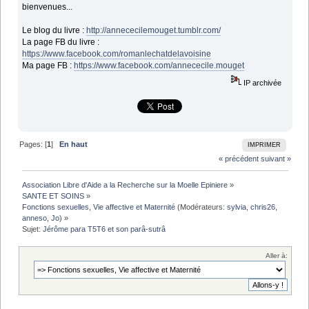
bienvenues...
Le blog du livre :
http://annececilemouget.tumblr.com/
La page FB du livre :
https://www.facebook.com/romanlechatdelavoisine
Ma page FB :
https://www.facebook.com/annececile.mouget
IP archivée
Pages: [
1
]
En haut
IMPRIMER
« précédent
suivant »
Association Libre d'Aide a la Recherche sur la Moelle Epiniere
»
SANTE ET SOINS
»
Fonctions sexuelles, Vie affective et Maternité
(Modérateurs:
sylvia
,
chris26
,
anneso
,
Jo
) »
Sujet:
Jérôme para T5T6 et son parâ-sutrâ
Aller à: