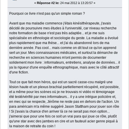
«
Réponse #2 le:
24 mai 2012 à 13:20:57 »
Pourquoi ce livre n'est pas qu'un simple roman ?
Avant que ma maladie commence j'étais kinésithérapeute, j'avais
décidé de poursuivre mes études à l'université, car niveau recherche
notre formation de base n'est pas très adaptée... et je me suis
spécialisée en ethnologie et sociologie du geste. La maladie a évolué
plus rapidement que ma thèse... et j'ai du abandonné lors de ma
dernière année. Pas cool... mais comme on dit tout ce qu'on apprend
sert un jour. Mes connaissances médicales, et surtout la démarche de
recherche en sciences humaines m'ont permis de documenter
solidement mon livre : informateurs, entretiens, analyse de données... il
ya la rigueur d'une enquête ethnographique, mais avec le côté attractif
d'une fiction.
Tout ce que fait mon héros, qui est un sacré casse-cou malgré une
lésion haute et un plexus brachial partiellement récupéré, est possible,
et a même pour les scènes où je ne trouvais ni vidéo ni témoignage
été testé/vérifié par mes informateurs... il y a une intrigue policière et,
en mec qui se respecte, Jérôme ne reste pas en dehors de l'action. Un
para américain m'a même suggéré Jason Stattham pour jouer son rôle
! Si j'avais la chance d'en arriver là ce ne serait pas mon option...
j'aimerai que pour une fois ce soit un vrai para qui joue ce rôle, plutôt
qu'une star avec des jambes en cire et un fauteuil acier genre piqué à
la maison de retraite du coin !