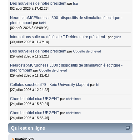
Des nouvelles de notre président
par
Isa
[02 août 2026 à 17:42:25]
NeurostepMC/Bioness L300 : dispositifs de stimulation électrique -
pied tombant
par
farid
[02 août 2026 à 08:09:06]
Informations suite au décès de T Delrieu notre président .
par
gilles
[30 juillet 2026 à 11:47:14]
Des nouvelles de notre président
par
Couette de cheval
[29 juillet 2026 à 11:21:21]
NeurostepMC/Bioness L300 : dispositifs de stimulation électrique -
pied tombant
par
Couette de cheval
[29 juillet 2026 à 11:12:41]
Cellules souches iPS - Keio University (Japon)
par
fti
[27 juillet 2026 à 12:24:22]
Cherche hôtel nice URGENT
par
christinne
[24 juillet 2026 à 15:59:24]
Cherche hôtel nice URGENT
par
christinne
[24 juillet 2026 à 15:56:46]
Qui est en ligne
Invités: 529