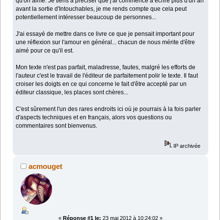
qu'on aime. Je tiens à préciser que j'ai commencé à écrire plus d'un an
avant la sortie d'Intouchables, je me rends compte que cela peut
potentiellement intéresser beaucoup de personnes...
J'ai essayé de mettre dans ce livre ce que je pensait important pour
une réflexion sur l'amour en général... chacun de nous mérite d'être
aimé pour ce qu'il est.
Mon texte n'est pas parfait, maladresse, fautes, malgré les efforts de
l'auteur c'est le travail de l'éditeur de parfaitement polir le texte. Il faut
croiser les doigts en ce qui concerne le fait d'être accepté par un
éditeur classique, les places sont chères...
C'est sûrement l'un des rares endroits ici où je pourrais à la fois parler
d'aspects techniques et en français, alors vos questions ou
commentaires sont bienvenus.
IP archivée
acmouget
«
Réponse #1 le:
23 mai 2012 à 10:24:02 »