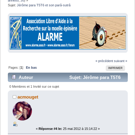
anneso
,
Jo
) »
Sujet:
Jérôme para T5T6 et son parâ-sutrâ
« précédent
suivant »
Pages: [
1
]
En bas
IMPRIMER
Auteur
Sujet: Jérôme para T5T6
et son parâ-sutrâ (Lu 10145 fois)
0 Membres et 1 Invité sur ce sujet
acmouget
«
Réponse #4 le:
25 mai 2012 à 15:14:22 »