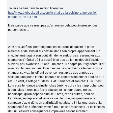
J'ai mis ce lien dans la section littérature
http://www.thebookedition.com/le-chat-de-la-voisine-anne-cecile-
mouget-p-79904.html
Mais parce que ce n'est pas qu'un roman cela peut intéresser des
personnes ici...
A 36 ans, Jérôme, paraplégique, est heureux de quitter le giron
maternel et de s'installer chez lui, dans son propre appartement. Un
chez lui aménagé à son goût afin de ne surtout pas ressembler aux
chambres d'hôpital où il a passé bien trop de temps depuis l'accident
survenu peu avant ses 15 ans... un chez lui adapté pour s'y débrouiller
avec son fauteuil roulant. Il ne mesure pas combien cette décision va
changer sa vie... lui offrant de rencontrer, après des années de
solitude, une jeune femme capable de l'aimer simplement pour ce qu'il
est. En effet, à l'étage du dessus vit Clémence et son chat Lulu. C'est
Lulu et sa tendance à s'inviter chez Jérôme qui va les rapprocher peu
à peu. Mais il n'est pas facile d'accepter l'amour quand on est
handicapé, qu'on dépend d'un seul bras, et des autres, pour se
transférer, se déplacer et vivre sa vie. Jérôme, résigné dans une
carapace d'auto-dérision et d'irritabilité, laissera t-il la tendresse et la
spontanéité de Clémence venir à bout de ses réticences ? Les facéties
de Lulu et leurs conséquences imprévues seront sûrement