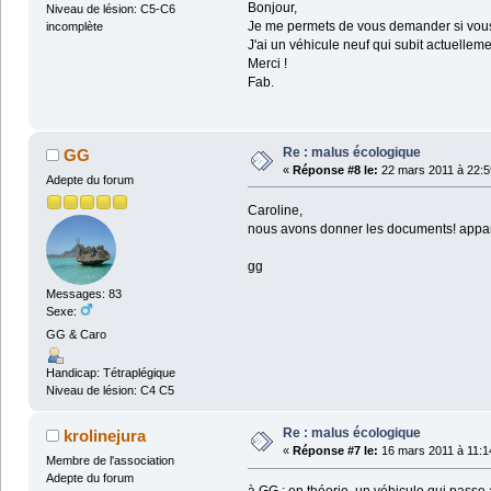
Bonjour,
Niveau de lésion: C5-C6
Je me permets de vous demander si vous 
incomplète
J'ai un véhicule neuf qui subit actuelle
Merci !
Fab.
Re : malus écologique
GG
«
Réponse #8 le:
22 mars 2011 à 22:5
Adepte du forum
Caroline,
nous avons donner les documents! appar
gg
Messages: 83
Sexe:
GG & Caro
Handicap: Tétraplégique
Niveau de lésion: C4 C5
Re : malus écologique
krolinejura
«
Réponse #7 le:
16 mars 2011 à 11:1
Membre de l'association
Adepte du forum