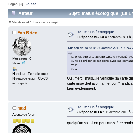
Pages: [
1
]
En bas
Auteur
Sujet: malus écologique (Lu 17
0 Membres et 1 Invité sur ce sujet
Re : malus écologique
Fab Brice
«
Réponse #12 le:
09 octobre 2011 à 0
Citation de: send le 08 octobre 2011 à 21:47:
la loi dit que si tu as une carte d'invalidité
Messages: 6
suffit de présenter ma carte avec ma demande 
Sexe:
voila.
Send
Handicap: Tétraplégique
Oui, merci, mais... le véhicule (la carte 
Niveau de lésion: C5-C6
carte grise doit avoir la mention "handic
incomplète
bien évidemment.
Re : malus écologique
mad
«
Réponse #11 le:
08 octobre 2011 à 2
Adepte du forum
quelqu'un sait si on peut aussi être remb