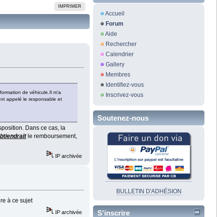
IMPRIMER
Accueil
Forum
Aide
Rechercher
Calendrier
Gallery
Membres
Identifiez-vous
formation de véhicule.Il m'a
Inscrivez-vous
 ont appelé le responsable et
Soutenez-nous
sposition. Dans ce cas, la
btiendrait
le remboursement,
IP archivée
BULLETIN D'ADHÉSION
re à ce sujet
S'inscrire
IP archivée