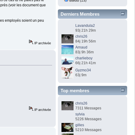
s ce cas tu ne paies pas le
Baidu (13)
 après (voir les document que
Derniers Membres
 les employés soient un peu
Lavandula2
93j 21h 29m
chris26
84j 19h 56m
IP archivée
Arnaud
83j 9h 36m
charlieboy
66j 21h 41m
Gyzmo34
63j 9m
Top membres
chris26
7311 Messages
IP archivée
sylvia
5226 Messages
gilles
5210 Messages