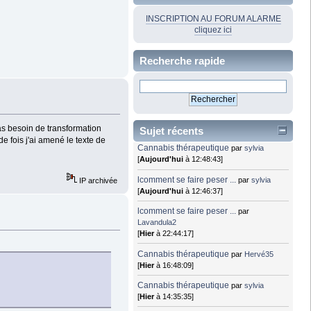
INSCRIPTION AU FORUM ALARME
cliquez ici
Recherche rapide
pas besoin de transformation
Sujet récents
e fois j'ai amené le texte de
Cannabis thérapeutique
par
sylvia
[
Aujourd'hui
à 12:48:43]
lcomment se faire peser ...
par
sylvia
IP archivée
[
Aujourd'hui
à 12:46:37]
lcomment se faire peser ...
par
Lavandula2
[
Hier
à 22:44:17]
Cannabis thérapeutique
par
Hervé35
[
Hier
à 16:48:09]
Cannabis thérapeutique
par
sylvia
[
Hier
à 14:35:35]