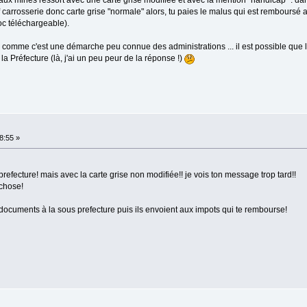
aux mines ressort avec une carte grise modifiée et avec la mention "handicap" : dan
 carrosserie donc carte grise "normale" alors, tu paies le malus qui est remboursé
oc téléchargeable).
ais comme c'est une démarche peu connue des administrations ... il est possible que
a Préfecture (là, j'ai un peu peur de la réponse !)
8:55 »
refecture! mais avec la carte grise non modifiée!! je vois ton message trop tard!!
 chose!
 documents à la sous prefecture puis ils envoient aux impots qui te rembourse!