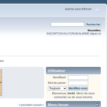
alarme.asso.fr/forum
Nouvelles:
INSCRIPTION AU FORUM ALARME cliquez ici
que
Utilisateur
Identifiant:
Mot de passe:
Bienvenue,
Invité
. Merci de
vous
connecter
ou de
vous inscrire
.
Menu forum
« précédent
suivant »