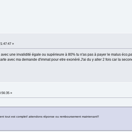
21:47:47 »
idité avec une invalidité égale ou supérieure à 80% tu n'as pas à payer le malus éco,
 carte avec ma demande d'immat pour etre exonéré.J'ai du y aller 2 fois car la second
:56:35 »
nt tout est complet! attendons réponse ou remboursement maintenant!!