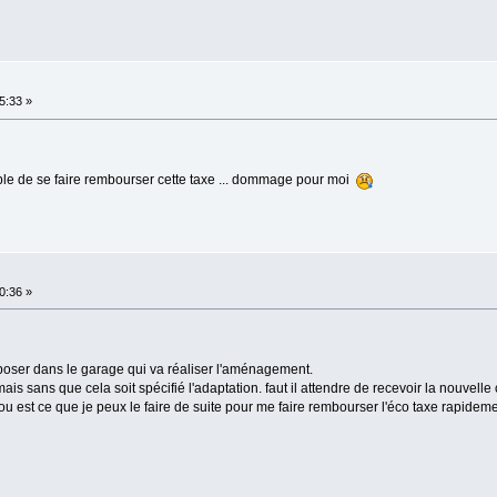
5:33 »
sible de se faire rembourser cette taxe ... dommage pour moi
0:36 »
époser dans le garage qui va réaliser l'aménagement.
ais sans que cela soit spécifié l'adaptation. faut il attendre de recevoir la nouvell
 est ce que je peux le faire de suite pour me faire rembourser l'éco taxe rapidem