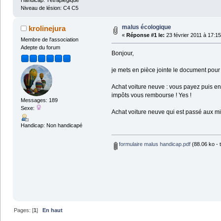
Handicap: Tétraplégique
Niveau de lésion: C4 C5
malus écologique
krolinejura
«
Réponse #1 le:
23 février 2011 à 17:15
Membre de l'association
Adepte du forum
Bonjour,
je mets en pièce jointe le document pour r
Achat voiture neuve : vous payez puis env
impôts vous rembourse ! Yes !
Messages: 189
Sexe:
Achat voiture neuve qui est passé aux mi
Handicap: Non handicapé
formulaire malus handicap.pdf
(88.06 ko - 
Pages: [
1
]
En haut