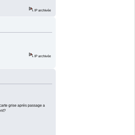
IP archivée
IP archivée
e carte grise après passage a
ent?