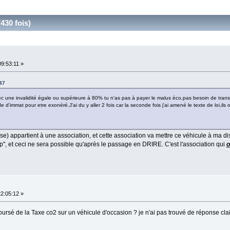
430 fois)
9:53:11 »
47
 avec une invalidité égale ou supérieure à 80% tu n'as pas à payer le malus éco,pas besoin de trans
d'immat pour etre exonéré.J'ai du y aller 2 fois car la seconde fois j'ai amené le texte de loi,ils
grise) appartient à une association, et cette association va mettre ce véhicule à ma di
ap", et ceci ne sera possible qu'après le passage en DRIRE. C'est l'association qui
o
2:05:12 »
oursé de la Taxe co2 sur un véhicule d'occasion ? je n'ai pas trouvé de réponse clai