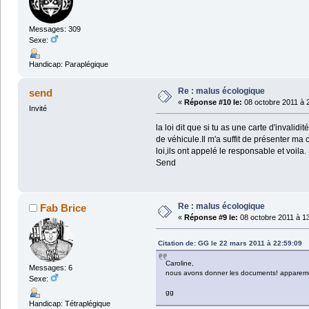
Messages: 309
Sexe:
Handicap: Paraplégique
Re : malus écologique
send
«
Réponse #10 le:
08 octobre 2011 à 
Invité
la loi dit que si tu as une carte d'inval
de véhicule.Il m'a suffit de présenter ma
loi,ils ont appelé le responsable et voila.
Send
Re : malus écologique
Fab Brice
«
Réponse #9 le:
08 octobre 2011 à 13
Citation de: GG le 22 mars 2011 à 22:59:09
Caroline,
Messages: 6
nous avons donner les documents! appareme
Sexe:
gg
Handicap: Tétraplégique