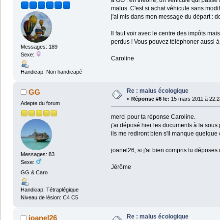
à GG : en théorie, un véhicule qui passe 
malus. C'est si achat véhicule sans modif
j'ai mis dans mon message du départ : d
Il faut voir avec le centre des impôts m
perdus ! Vous pouvez téléphoner aussi à l
Messages: 189
Sexe:
Caroline
Handicap: Non handicapé
Re : malus écologique
GG
«
Réponse #6 le:
15 mars 2011 à 22:2
Adepte du forum
merci pour ta réponse Caroline.
j'ai déposé hier les documents à la sous p
ils me rediront bien s'il manque quelque
joanel26, si j'ai bien compris tu déposes
Messages: 83
Sexe:
Jérôme
GG & Caro
Handicap: Tétraplégique
Niveau de lésion: C4 C5
Re : malus écologique
joanel26