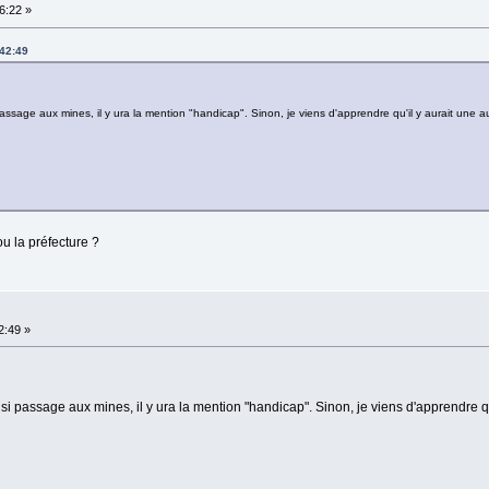
6:22 »
:42:49
 passage aux mines, il y ura la mention "handicap". Sinon, je viens d'apprendre qu'il y aurait une au
ou la préfecture ?
2:49 »
ar si passage aux mines, il y ura la mention "handicap". Sinon, je viens d'apprendre qu