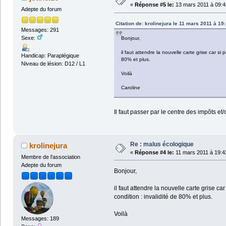
«
Réponse #5 le:
13 mars 2011 à 09:4
Adepte du forum
Citation de: krolinejura le 11 mars 2011 à 19
Messages: 291
Sexe:
Bonjour,
il faut attendre la nouvelle carte grise car si
Handicap: Paraplégique
80% et plus.
Niveau de lésion: D12 / L1
Voilà
Caroline
Il faut passer par le centre des impôts et/
Re : malus écologique
krolinejura
«
Réponse #4 le:
11 mars 2011 à 19:4
Membre de l'association
Adepte du forum
Bonjour,
il faut attendre la nouvelle carte grise c
condition : invalidité de 80% et plus.
Voilà
Messages: 189