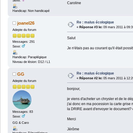
Sexe:
Caroline
Handicap: Non handicapé
Re : malus écologique
joanel26
«
Réponse #3 le:
09 mars 2011 à 09:3
Adepte du forum
Salut
Messages: 291
Sexe:
Je n'étais pas au courant qu'il était pos
Handicap: Paraplégique
Niveau de lésion: D12 / L1
Re : malus écologique
GG
«
Réponse #2 le:
05 mars 2011 à 12:2
Adepte du forum
bonjour,
je viens d'acheter un chrysler et de le d
j'ai donc en ma pocession la carte grise m
la DRIRE avant d'envoyer le document? ou
Messages: 83
Sexe:
Merci
GG & Caro
Jérôme