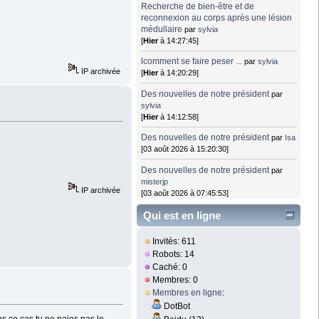
Recherche de bien-être et de
reconnexion au corps après une lésion
médullaire
par
sylvia
[
Hier
à 14:27:45]
lcomment se faire peser ...
par
sylvia
IP archivée
[
Hier
à 14:20:29]
Des nouvelles de notre président
par
sylvia
[
Hier
à 14:12:58]
Des nouvelles de notre président
par
Isa
[03 août 2026 à 15:20:30]
Des nouvelles de notre président
par
misterjp
IP archivée
[03 août 2026 à 07:45:53]
Qui est en ligne
Invités: 611
Robots: 14
Caché: 0
Membres: 0
Membres en ligne
:
DotBot