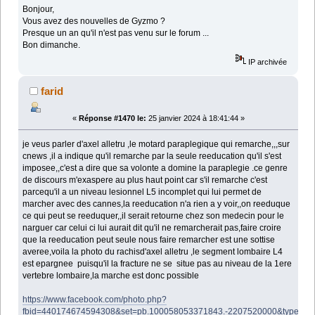
Bonjour,
Vous avez des nouvelles de Gyzmo ?
Presque un an qu'il n'est pas venu sur le forum ...
Bon dimanche.
IP archivée
farid
«
Réponse #1470 le:
25 janvier 2024 à 18:41:44 »
je veus parler d'axel alletru ,le motard paraplegique qui remarche,,,sur
cnews ,il a indique qu'il remarche par la seule reeducation qu'il s'est
imposee,,c'est a dire que sa volonte a domine la paraplegie .ce genre
de discours m'exaspere au plus haut point car s'il remarche c'est
parcequ'il a un niveau lesionnel L5 incomplet qui lui permet de
marcher avec des cannes,la reeducation n'a rien a y voir,,on reeduque
ce qui peut se reeduquer,,il serait retourne chez son medecin pour le
narguer car celui ci lui aurait dit qu'il ne remarcherait pas,faire croire
que la reeducation peut seule nous faire remarcher est une sottise
averee,voila la photo du rachisd'axel alletru ,le segment lombaire L4
est epargnee puisqu'il la fracture ne se situe pas au niveau de la 1ere
vertebre lombaire,la marche est donc possible
https://www.facebook.com/photo.php?
fbid=440174674594308&set=pb.100058053371843.-2207520000&type=3