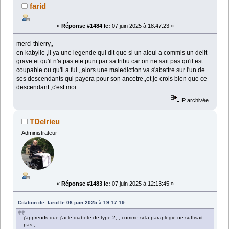
farid
«
Réponse #1484 le:
07 juin 2025 à 18:47:23 »
merci thierry,,
en kabylie ,il ya une legende qui dit que si un aieul a commis un delit
grave et qu'il n'a pas ete puni par sa tribu car on ne sait pas qu'il est
coupable ou qu'il a fui ,,alors une malediction va s'abattre sur l'un de
ses descendants qui payera pour son ancetre,,et je crois bien que ce
descendant ,c'est moi
IP archivée
TDelrieu
Administrateur
«
Réponse #1483 le:
07 juin 2025 à 12:13:45 »
Citation de: farid le 06 juin 2025 à 19:17:19
j'apprends que j'ai le diabete de type 2,,,,comme si la paraplegie ne suffisait
pas,,,