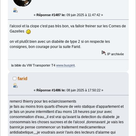
«
Réponse #1487 le:
09 juin 2025 à 11:47:42 »
l'alcool et la clope c'est pas très bon, va falloir freiner sur les Cornes de
Gazelles
on vit plutôt bien avec un diabète de type 2 si on respecte les
consignes, bon courage pour la suite Farid.
IP archivée
la bible du VW Transporter T4
www.buspirit
.
farid
«
Réponse #1486 le:
08 juin 2025 à 17:50:22 »
remerci thierry pour tes eclaircissements
je fais au moins trois quarts d'heure de velo statique d'appartement et
je fais un jeune intermittent d'au mons 18 heures par jour avec
consommation d'eau,,,il est vrai qu'avant la detection du diabete ,je
consommais les choses sucrees et de l'alcool ,dorenavant ,je vais les
bannir,je pense commencer un traitement medicamenteux
antidiabetique,,,,je voudrais avoir l'avis des lecteurs d'alarme qui