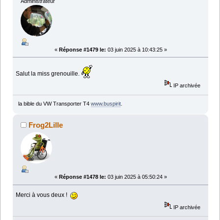
Administrateur
«
Réponse #1479 le:
03 juin 2025 à 10:43:25 »
Salut la miss grenouille.
IP archivée
la bible du VW Transporter T4
www.buspirit
.
Frog2Lille
«
Réponse #1478 le:
03 juin 2025 à 05:50:24 »
Merci à vous deux !
IP archivée