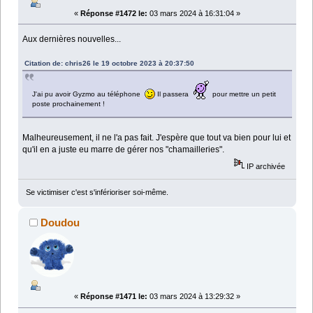
«
Réponse #1472 le:
03 mars 2024 à 16:31:04 »
Aux dernières nouvelles...
Citation de: chris26 le 19 octobre 2023 à 20:37:50
J'ai pu avoir Gyzmo au téléphone
Il passera
pour mettre un petit
poste prochainement !
Malheureusement, il ne l'a pas fait. J'espère que tout va bien pour lui et
qu'il en a juste eu marre de gérer nos "chamailleries".
IP archivée
Se victimiser c'est s'inférioriser soi-même.
Doudou
«
Réponse #1471 le:
03 mars 2024 à 13:29:32 »