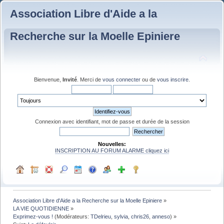
Association Libre d'Aide a la
Recherche sur la Moelle Epiniere
Bienvenue,
Invité
. Merci de
vous connecter
ou de
vous inscrire
.
Connexion avec identifiant, mot de passe et durée de la session
Nouvelles:
INSCRIPTION AU FORUM ALARME cliquez ici
Association Libre d'Aide a la Recherche sur la Moelle Epiniere
»
LA VIE QUOTIDIENNE
»
Exprimez-vous !
(Modérateurs:
TDelrieu
,
sylvia
,
chris26
,
anneso
) »