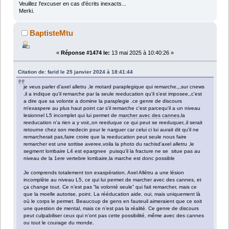
Veuillez l'excuser en cas d'écrits inexacts...
Merki.
BaptisteMtu
«
Réponse #1474 le:
13 mai 2025 à 10:40:26 »
Citation de: farid le 25 janvier 2024 à 18:41:44
je veus parler d'axel alletru ,le motard paraplegique qui remarche,,,sur cnews
,il a indique qu'il remarche par la seule reeducation qu'il s'est imposee,,c'est
a dire que sa volonte a domine la paraplegie .ce genre de discours
m'exaspere au plus haut point car s'il remarche c'est parcequ'il a un niveau
lesionnel L5 incomplet qui lui permet de
marcher avec des cannes
,la
reeducation n'a rien a y voir,,on reeduque ce qui peut se reeduquer,,il serait
retourne chez son medecin pour le narguer car celui ci lui aurait dit qu'il ne
remarcherait pas,faire croire que la reeducation peut seule nous faire
remarcher est une sottise averee,voila la photo du rachisd'axel alletru ,le
segment lombaire L4 est epargnee puisqu'il la fracture ne se situe pas au
niveau de la 1ere vertebre lombaire,la marche est donc possible
Je comprends totalement ton exaspération. Axel Allétru a une lésion
incomplète au niveau L5, ce qui lui permet de marcher avec des cannes, et
ça change tout. Ce n’est pas “la volonté seule” qui fait remarcher, mais ce
que la moelle autorise, point. La rééducation aide, oui, mais uniquement là
où le corps le permet. Beaucoup de gens en fauteuil aimeraient que ce soit
une question de mental, mais ce n’est pas la réalité. Ce genre de discours
peut culpabiliser ceux qui n’ont pas cette possibilité, même avec des cannes
ou tout le courage du monde.