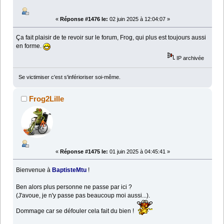
«
Réponse #1476 le:
02 juin 2025 à 12:04:07 »
Ça fait plaisir de te revoir sur le forum, Frog, qui plus est toujours aussi
en forme.
IP archivée
Se victimiser c'est s'inférioriser soi-même.
Frog2Lille
«
Réponse #1475 le:
01 juin 2025 à 04:45:41 »
Bienvenue à
BaptisteMtu
!
Ben alors plus personne ne passe par ici ?
(J'avoue, je n'y passe pas beaucoup moi aussi...).
Dommage car se défouler cela fait du bien !