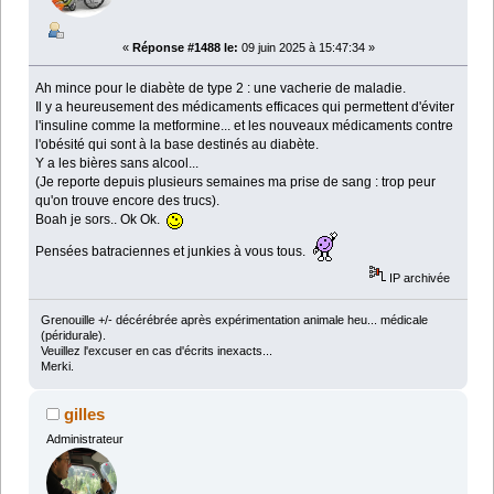
«
Réponse #1488 le:
09 juin 2025 à 15:47:34 »
Ah mince pour le diabète de type 2 : une vacherie de maladie.
Il y a heureusement des médicaments efficaces qui permettent d'éviter
l'insuline comme la metformine... et les nouveaux médicaments contre
l'obésité qui sont à la base destinés au diabète.
Y a les bières sans alcool...
(Je reporte depuis plusieurs semaines ma prise de sang : trop peur
qu'on trouve encore des trucs).
Boah je sors.. Ok Ok.
Pensées batraciennes et junkies à vous tous.
IP archivée
Grenouille +/- décérébrée après expérimentation animale heu... médicale
(péridurale).
Veuillez l'excuser en cas d'écrits inexacts...
Merki.
gilles
Administrateur