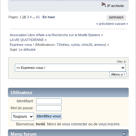
IP archivée
Pages:
1
[
2
]
3
4
...
61
En haut
IMPRIMER
« précédent
suivant »
Association Libre d'Aide a la Recherche sur la Moelle Epiniere
»
LA VIE QUOTIDIENNE
»
Exprimez-vous !
(Modérateurs:
TDelrieu
,
sylvia
,
chris26
,
anneso
) »
Sujet:
Le défouloir
Aller à:
Utilisateur
Identifiant:
Mot de passe:
Bienvenue,
Invité
. Merci de
vous connecter
ou de
vous inscrire
.
Menu forum