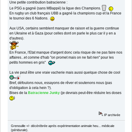
Une petite contribution batracienne :
Le PSG a gagné (sans MBappé) la ligue des Champions.
En rugby un club français UBB a gagné la champions cup et la France
le tournoi des 6 Nations.
Aux USA, certains semblent manquer de raison et la guerre continue
en Ukraine et à Gaza (pour celles dont on parle le plus car il y en a
d'autres).
En France, l'Etat manque d'argent donc cela risque de ne pas faire nos
affaires...et comme d'hab "on promet mais on ne fait rien" pour les
petits hommes en gris"
La vie peut être une vraie vacherie mais aussi quelque chose de cool
Bref, défoulons nous, essayons de rêver et soutenons nous (pas
d'obligation à cela hein ?).
Bises de la
Batracienne Junky
(je devrais peut-être réduire les doses
)
IP archivée
Grenouille +/- décérébrée après expérimentation animale heu... médicale
(péridurale).