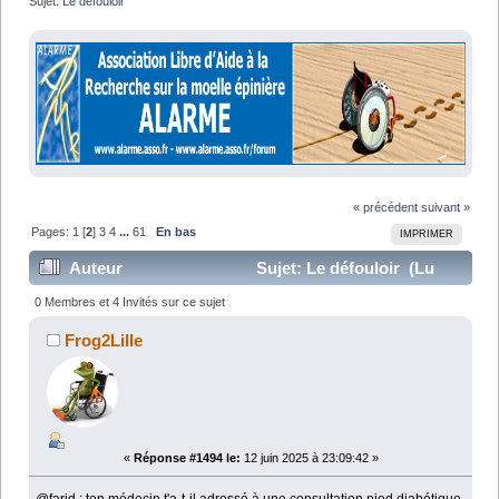
Sujet:
Le défouloir
« précédent
suivant »
Pages:
1
[
2
]
3
4
...
61
En bas
IMPRIMER
Auteur
Sujet: Le défouloir (Lu
1282933 fois)
0 Membres et 4 Invités sur ce sujet
Frog2Lille
«
Réponse #1494 le:
12 juin 2025 à 23:09:42 »