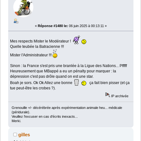
«
Réponse #1480 le:
06 juin 2025 à 00:13:11 »
Mes respects Mister le Modérateur !
Quelle teubée la Batracienne !!!
Mister l'Administrateur !!!
Sinon : la France s'est pris une branlée à la Ligue des Nations... Pfffff
Heureusement que MBappé a eu un pénalty pour marquer : la
dépression c'est pas drôle quand on est une star.
Boah je sors. Ok Ok Allez une bonne
ça fait bien pisser (et ça
tue peut-être les crobes ?).
IP archivée
Grenouille +/- décérébrée après expérimentation animale heu... médicale
(péridurale).
Veuillez l'excuser en cas d'écrits inexacts...
Merki.
gilles