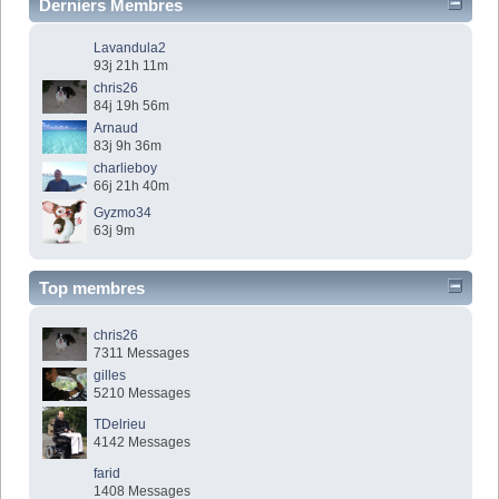
Derniers Membres
Lavandula2
93j 21h 11m
chris26
84j 19h 56m
Arnaud
83j 9h 36m
charlieboy
66j 21h 40m
Gyzmo34
63j 9m
Top membres
chris26
7311 Messages
gilles
5210 Messages
TDelrieu
4142 Messages
farid
1408 Messages