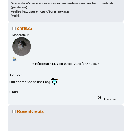
Grenouille +/- décérébrée après expérimentation animale heu... médicale
(péridurale).
Veuillez l'excuser en cas d'écrits inexacts...
Merki.
chris26
Moderateur
«
Réponse #1477 le:
02 juin 2025 à 22:42:58 »
Bonjour
Oui content de te lire Frog
Chris
IP archivée
RosenKreutz