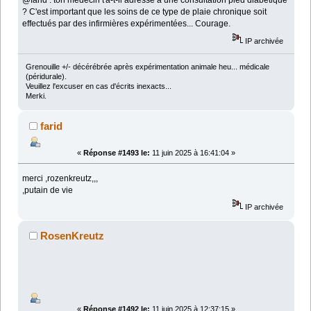
@farid : ton médecin t'a-t-il adressé à une consultation pied diabétique
? C'est important que les soins de ce type de plaie chronique soit
effectués par des infirmières expérimentées... Courage.
IP archivée
Grenouille +/- décérébrée après expérimentation animale heu... médicale
(péridurale).
Veuillez l'excuser en cas d'écrits inexacts...
Merki.
farid
«
Réponse #1493 le:
11 juin 2025 à 16:41:04 »
merci ,rozenkreutz,,,
,putain de vie
IP archivée
RosenKreutz
«
Réponse #1492 le:
11 juin 2025 à 12:37:15 »