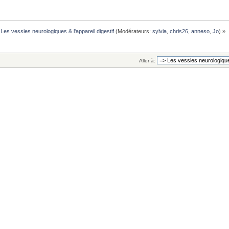
Les vessies neurologiques & l'appareil digestif
(Modérateurs:
sylvia
,
chris26
,
anneso
,
Jo
) »
Aller à: