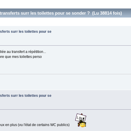
s transferts surr les toilettes pour se sonder ? (Lu 38814 fois)
nsferts surr les toilettes pour se
ée au transfert a répétition...
opre que mes toilettes perso
nsferts surr les toilettes pour se
ieux en plus (vu l'état de certains WC publics)