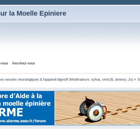
ur la Moelle Epiniere
z-vous
Inscrivez-vous
es vessies neurologiques & l'appareil digestif
(Modérateurs:
sylvia
,
chris26
,
anneso
,
Jo
) »
S