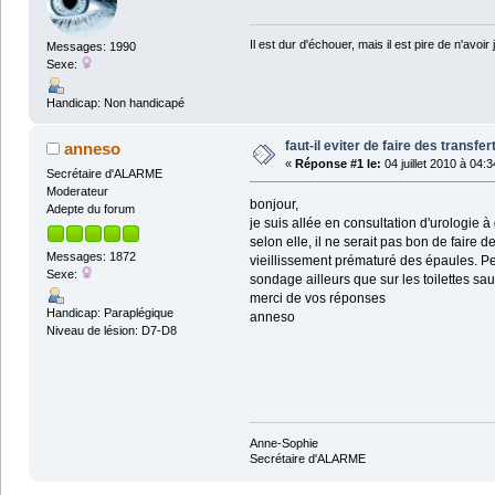
Il est dur d'échouer, mais il est pire de n'avoir 
Messages: 1990
Sexe:
Handicap: Non handicapé
faut-il eviter de faire des transfe
anneso
«
Réponse #1 le:
04 juillet 2010 à 04:3
Secrétaire d'ALARME
Moderateur
bonjour,
Adepte du forum
je suis allée en consultation d'urologie à
selon elle, il ne serait pas bon de faire d
Messages: 1872
vieillissement prématuré des épaules. Per
Sexe:
sondage ailleurs que sur les toilettes sau
merci de vos réponses
Handicap: Paraplégique
anneso
Niveau de lésion: D7-D8
Anne-Sophie
Secrétaire d'ALARME