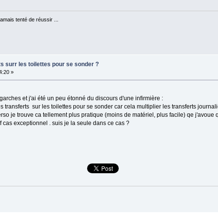
jamais tenté de réussir ...
rts surr les toilettes pour se sonder ?
4:20 »
 garches et j'ai été un peu étonné du discours d'une infirmière :
es transferts sur les toilettes pour se sonder car cela multiplier les transferts journ
so je trouve ca tellement plus pratique (moins de matériel, plus facile) qe j'avoue 
f cas exceptionnel . suis je la seule dans ce cas ?