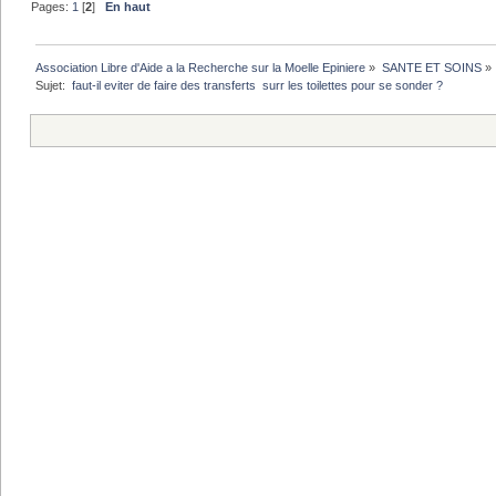
Pages:
1
[
2
]
En haut
Association Libre d'Aide a la Recherche sur la Moelle Epiniere
»
SANTE ET SOINS
»
Sujet:
 faut-il eviter de faire des transferts  surr les toilettes pour se sonder ?