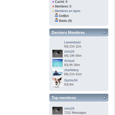
Caché: 0
Membres: 0
Membres en ligne
:
DotBot
Baidu (9)
Derniers Membres
Lavandula2
93j 21h 11m
chris26
84j 19h 56m
Arnaud
83j 9h 36m
charlieboy
66j 21h 41m
Gyzmo34
63j 9m
Top membres
chris26
7311 Messages