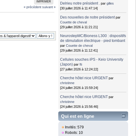
IMPRIMER
Delrieu notre président .
par
gilles
« précédent
suivant »
[30 juillet 2026 à 11:47:14]
Des nouvelles de notre président
par
Couette de cheval
[29 juillet 2026 à 11:21:21]
NeurostepMC/Bioness L300 : dispositifs
de stimulation électrique - pied tombant
par
Couette de cheval
[29 juillet 2026 à 11:12:41]
Cellules souches iPS - Keio University
(Japon)
par
fti
[27 juillet 2026 à 12:24:22]
Cherche hôtel nice URGENT
par
christinne
[24 juillet 2026 à 15:59:24]
Cherche hôtel nice URGENT
par
christinne
[24 juillet 2026 à 15:56:46]
Qui est en ligne
Invités: 579
Robots: 10