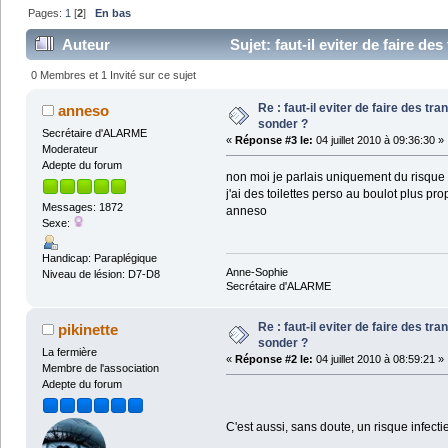
Pages:
1
[
2
]
En bas
Auteur
Sujet: faut-il eviter de faire de
0 Membres et 1 Invité sur ce sujet
Re : faut-il eviter de faire des tra
anneso
sonder ?
Secrétaire d'ALARME
«
Réponse #3 le:
04 juillet 2010 à 09:36:30 »
Moderateur
Adepte du forum
non moi je parlais uniquement du risque li
j'ai des toilettes perso au boulot plus pr
Messages: 1872
anneso
Sexe:
Handicap: Paraplégique
Anne-Sophie
Niveau de lésion: D7-D8
Secrétaire d'ALARME
Re : faut-il eviter de faire des tra
pikinette
sonder ?
La fermière
«
Réponse #2 le:
04 juillet 2010 à 08:59:21 »
Membre de l'association
Adepte du forum
C'est aussi, sans doute, un risque infect