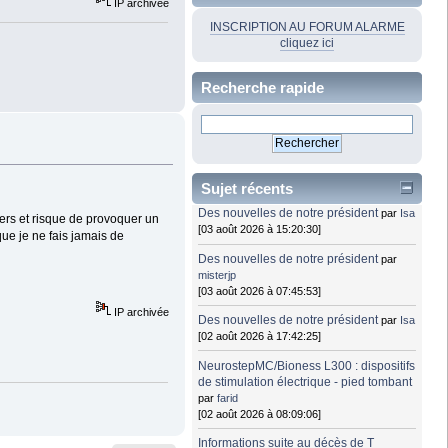
IP archivée
INSCRIPTION AU FORUM ALARME
cliquez ici
Recherche rapide
Sujet récents
Des nouvelles de notre président
par
Isa
aliers et risque de provoquer un
[03 août 2026 à 15:20:30]
que je ne fais jamais de
Des nouvelles de notre président
par
misterjp
[03 août 2026 à 07:45:53]
IP archivée
Des nouvelles de notre président
par
Isa
[02 août 2026 à 17:42:25]
NeurostepMC/Bioness L300 : dispositifs
de stimulation électrique - pied tombant
par
farid
[02 août 2026 à 08:09:06]
Informations suite au décès de T