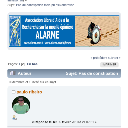
anneso
,
Jo
) »
Sujet:
Pas de constipation mais pb d'exonération
« précédent
suivant »
Pages:
1
[
2
]
En bas
IMPRIMER
Auteur
Sujet: Pas de constipation
mais pb d'exonération (Lu 33940 fois)
0 Membres et 1 Invité sur ce sujet
paulo ribeiro
«
Réponse #5 le:
05 février 2010 à 21:07:31 »