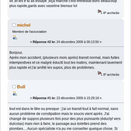
slt ,et les tr tu as essaye ,siça marche c'est immediat donc beaucoup
plus rapide,gants avec vaseline biensur lol
IP archivée
michel
Membre de l'association
«
Réponse #2 le:
24 décembre 2009 à 00:13:50 »
Bonjour,
Après mon accident, (plusieurs mois après) transit normal, mais fuites
intempestives et ce malgré éductil tout les matins, maintenant lavement
plus rapide et j'ai arrêté les supos, plus de problèmes.
IP archivée
Bull
«
Réponse #1 le:
23 décembre 2009 à 15:29:18 »
tout est dans le titre ou presque : j'ai un transit tout à fait normal, sans
aucun problème de constipation mais le soucis vient après. J'ai
changé de suppos plusieurs fois pour des plus puissants (éductyl vers
dulcolax) mais rien à faire, le passage aux toilettes prend des
plombes.... Aucun spécialiste n'a pu me conseiller quelque chose. Si