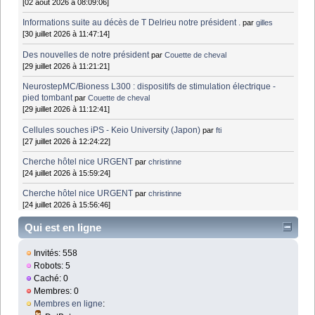
[02 août 2026 à 08:09:06]
Informations suite au décès de T Delrieu notre président .
par
gilles
[30 juillet 2026 à 11:47:14]
Des nouvelles de notre président
par
Couette de cheval
[29 juillet 2026 à 11:21:21]
NeurostepMC/Bioness L300 : dispositifs de stimulation électrique -
pied tombant
par
Couette de cheval
[29 juillet 2026 à 11:12:41]
Cellules souches iPS - Keio University (Japon)
par
fti
[27 juillet 2026 à 12:24:22]
Cherche hôtel nice URGENT
par
christinne
[24 juillet 2026 à 15:59:24]
Cherche hôtel nice URGENT
par
christinne
[24 juillet 2026 à 15:56:46]
Qui est en ligne
Invités: 558
Robots: 5
Caché: 0
Membres: 0
Membres en ligne
: