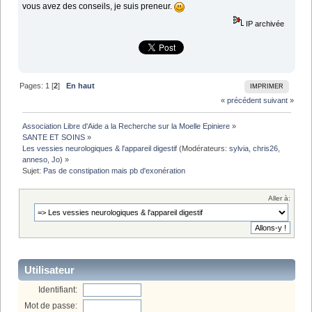
vous avez des conseils, je suis preneur.
IP archivée
Pages:
1
[
2
]
En haut
IMPRIMER
« précédent
suivant »
Association Libre d'Aide a la Recherche sur la Moelle Epiniere
»
SANTE ET SOINS
»
Les vessies neurologiques & l'appareil digestif
(Modérateurs:
sylvia
,
chris26
,
anneso
,
Jo
) »
Sujet:
Pas de constipation mais pb d'exonération
Aller à:
Utilisateur
Identifiant:
Mot de passe: