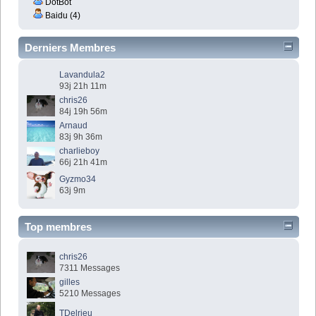
DotBot
Baidu (4)
Derniers Membres
Lavandula2
93j 21h 11m
chris26
84j 19h 56m
Arnaud
83j 9h 36m
charlieboy
66j 21h 41m
Gyzmo34
63j 9m
Top membres
chris26
7311 Messages
gilles
5210 Messages
TDelrieu