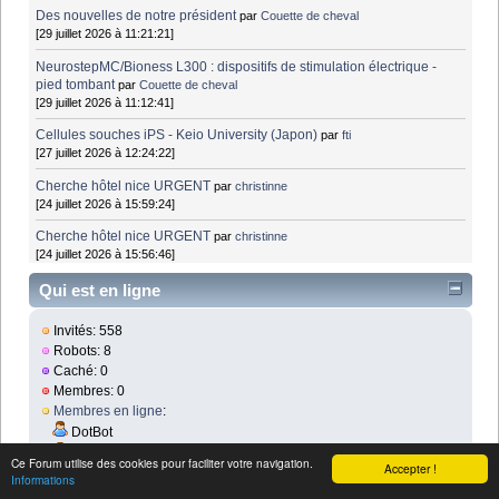
Des nouvelles de notre président
par
Couette de cheval
[29 juillet 2026 à 11:21:21]
NeurostepMC/Bioness L300 : dispositifs de stimulation électrique -
pied tombant
par
Couette de cheval
[29 juillet 2026 à 11:12:41]
Cellules souches iPS - Keio University (Japon)
par
fti
[27 juillet 2026 à 12:24:22]
Cherche hôtel nice URGENT
par
christinne
[24 juillet 2026 à 15:59:24]
Cherche hôtel nice URGENT
par
christinne
[24 juillet 2026 à 15:56:46]
Qui est en ligne
Invités: 558
Robots: 8
Caché: 0
Membres: 0
Membres en ligne
:
DotBot
Baidu (7)
Ce Forum utilise des cookies pour faciliter votre navigation.
Accepter !
Informations