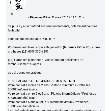
«
Réponse #59 le:
22 mars 2016 à 12:51:52 »
de plus il y a un plafond aux remboursements, notamment pour les
fauteuils!
exemple de ma mutuelle PRO BTP :
Prothèses auditives, appareillages ortho
(fauteuils FR ou FE)
, autres
prothèses
(13)
60% 350% BR
(13)
Garanties plafonnées. Voir le tableau des limites de
remboursement ci-après.
ce qui donne en pratique :
LES PLAFONDS DE REMBOURSEMENTS LIMITE
Votre contrat a moins de 2 ans : Plafond minimum / Prothèses
2500€/an/bénéficiaire
Votre contrat a entre 2 et 5 ans : Plafond intermédiaire / Prothèses
5000€/an/bénéficiaire
Votre contrat a 6 ans ou plus : Plafond maximum / Prothèses
10000€/an/bénéficiaire
Les plafonds de remboursement s'appliquent par année civile, soit de