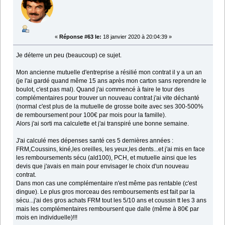
«
Réponse #63 le:
18 janvier 2020 à 20:04:39 »
Je déterre un peu (beaucoup) ce sujet.
Mon ancienne mutuelle d'entreprise a résilié mon contrat il y a un an
(je l'ai gardé quand même 15 ans après mon carton sans reprendre le
boulot, c'est pas mal). Quand j'ai commencé à faire le tour des
complémentaires pour trouver un nouveau contrat j'ai vite déchanté
(normal c'est plus de la mutuelle de grosse boite avec ses 300-500%
de remboursement pour 100€ par mois pour la famille).
Alors j'ai sorti ma calculette et j'ai transpiré une bonne semaine.
J'ai calculé mes dépenses santé ces 5 dernières années :
FRM,Coussins, kiné,les oreilles, les yeux,les dents...et j'ai mis en face
les remboursements sécu (ald100), PCH, et mutuelle ainsi que les
devis que j'avais en main pour envisager le choix d'un nouveau
contrat.
Dans mon cas une complémentaire n'est même pas rentable (c'est
dingue). Le plus gros morceau des remboursements est fait par la
sécu...j'ai des gros achats FRM tout les 5/10 ans et coussin tt les 3 ans
mais les complémentaires remboursent que dalle (même à 80€ par
mois en individuelle)!!!