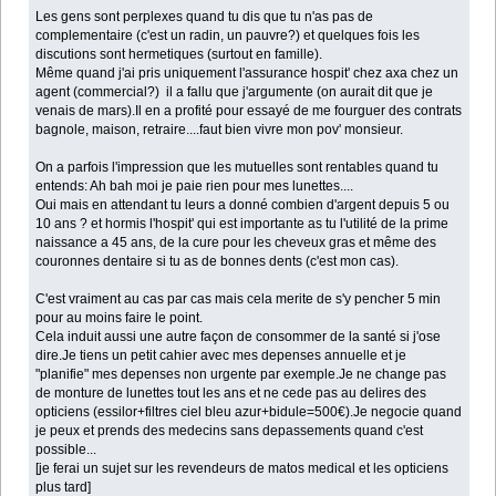
Les gens sont perplexes quand tu dis que tu n'as pas de
complementaire (c'est un radin, un pauvre?) et quelques fois les
discutions sont hermetiques (surtout en famille).
Même quand j'ai pris uniquement l'assurance hospit' chez axa chez un
agent (commercial?) il a fallu que j'argumente (on aurait dit que je
venais de mars).Il en a profité pour essayé de me fourguer des contrats
bagnole, maison, retraire....faut bien vivre mon pov' monsieur.
On a parfois l'impression que les mutuelles sont rentables quand tu
entends: Ah bah moi je paie rien pour mes lunettes....
Oui mais en attendant tu leurs a donné combien d'argent depuis 5 ou
10 ans ? et hormis l'hospit' qui est importante as tu l'utilité de la prime
naissance a 45 ans, de la cure pour les cheveux gras et même des
couronnes dentaire si tu as de bonnes dents (c'est mon cas).
C'est vraiment au cas par cas mais cela merite de s'y pencher 5 min
pour au moins faire le point.
Cela induit aussi une autre façon de consommer de la santé si j'ose
dire.Je tiens un petit cahier avec mes depenses annuelle et je
"planifie" mes depenses non urgente par exemple.Je ne change pas
de monture de lunettes tout les ans et ne cede pas au delires des
opticiens (essilor+filtres ciel bleu azur+bidule=500€).Je negocie quand
je peux et prends des medecins sans depassements quand c'est
possible...
[je ferai un sujet sur les revendeurs de matos medical et les opticiens
plus tard]