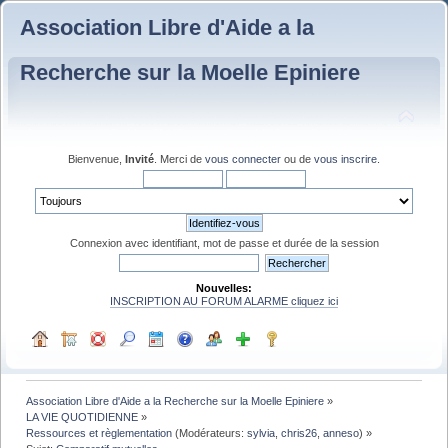
Association Libre d'Aide a la
Recherche sur la Moelle Epiniere
Bienvenue,
Invité
. Merci de
vous connecter
ou de
vous inscrire
.
Connexion avec identifiant, mot de passe et durée de la session
Nouvelles:
INSCRIPTION AU FORUM ALARME cliquez ici
Association Libre d'Aide a la Recherche sur la Moelle Epiniere
»
LA VIE QUOTIDIENNE
»
Ressources et règlementation
(Modérateurs:
sylvia
,
chris26
,
anneso
) »