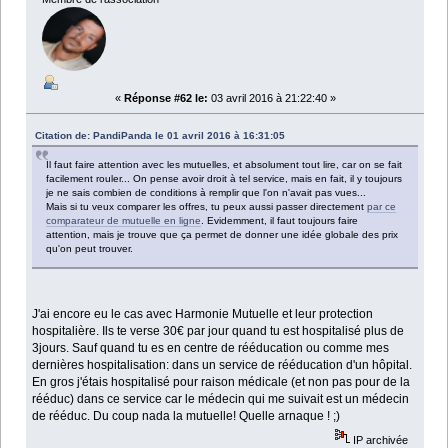
«
Réponse #62 le:
03 avril 2016 à 21:22:40 »
Citation de: PandiPanda le 01 avril 2016 à 16:31:05
Il faut faire attention avec les mutuelles, et absolument tout lire, car on se fait
facilement rouler... On pense avoir droit à tel service, mais en fait, il y toujours
je ne sais combien de conditions à remplir que l'on n'avait pas vues...
Mais si tu veux comparer les offres, tu peux aussi passer directement
par ce
comparateur de mutuelle en ligne
. Evidemment, il faut toujours faire
attention, mais je trouve que ça permet de donner une idée globale des prix
qu'on peut trouver.
J'ai encore eu le cas avec Harmonie Mutuelle et leur protection
hospitalière. Ils te verse 30€ par jour quand tu est hospitalisé plus de
3jours. Sauf quand tu es en centre de rééducation ou comme mes
dernières hospitalisation: dans un service de rééducation d'un hôpital.
En gros j'étais hospitalisé pour raison médicale (et non pas pour de la
rééduc) dans ce service car le médecin qui me suivait est un médecin
de rééduc. Du coup nada la mutuelle! Quelle arnaque ! ;)
IP archivée