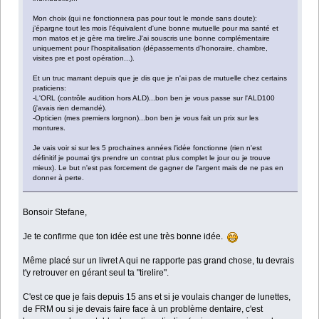
Mon choix (qui ne fonctionnera pas pour tout le monde sans doute):
j’épargne tout les mois l'équivalent d'une bonne mutuelle pour ma santé et
mon matos et je gère ma tirelire.J'ai souscris une bonne complémentaire
uniquement pour l'hospitalisation (dépassements d'honoraire, chambre,
visites pre et post opération...).
Et un truc marrant depuis que je dis que je n'ai pas de mutuelle chez certains
praticiens:
-L'ORL (contrôle audition hors ALD)...bon ben je vous passe sur l'ALD100
(j'avais rien demandé).
-Opticien (mes premiers lorgnon)...bon ben je vous fait un prix sur les
montures.
Je vais voir si sur les 5 prochaines années l'idée fonctionne (rien n'est
définitif je pourrai tjrs prendre un contrat plus complet le jour ou je trouve
mieux). Le but n'est pas forcement de gagner de l'argent mais de ne pas en
donner à perte.
Bonsoir Stefane,
Je te confirme que ton idée est une très bonne idée.
Même placé sur un livret A qui ne rapporte pas grand chose, tu devrais
t'y retrouver en gérant seul ta "tirelire".
C'est ce que je fais depuis 15 ans et si je voulais changer de lunettes,
de FRM ou si je devais faire face à un problème dentaire, c'est