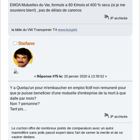
EMOA Mutuelles du Var, formule a 80 €/mois et 400 % secu (si je me
souviens bien!) , pas de délais de carence.
IP archivée
la bible du VW Transporter T4
www.buspirit
.
Stefane
«
Réponse #75 le:
20 janvier 2020 à 13:39:52 »
Y a Quelqu'un pour m'embaucher en emploi fictif non remuneré pour
que je puisse beneficier d'une mutuelle d'entreprise de la mort à que
dalle par mois?
Non ? personne?
Tant pis....
IP archivée
Le cochon offre de nombreux points de comparaison avec un autre
mammifère sans poils passé expert dans l'art de semer la merde et de se
vautrer dedans.