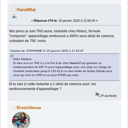
HandiMat
«
Réponse #74 le:
20 janvier 2020 à 12:56:20 »
Moi perso je suis TNS aussi, mutuelle chez Allianz, formule
"composio": appareillage remboursé a 400% sans délai de carence,
cotisation de 75€ / mois.
Citation de: STEPHANE le 19 janvier 2020 à 17:16:47
Salut Stefane,
Et bien si tu es TNS il y a la Pro 9 de chez Malakoff qui garantie un
remboursement de 650 % pour l'appareillage,avec une prise en charge de
chambre particuliere jusqu'à 120 €/j et ce sans limite de temps (Idéale pour
ceux qui vont en CRF) et ce pour 97€80 par mois
Et tu sais si cette mutuelle a 1 délai de carence pour les
remboursements d'appareillage ?
IP archivée
Breizhfenua