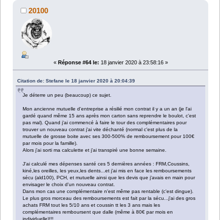
20100
«
Réponse #64 le:
18 janvier 2020 à 23:58:16 »
Citation de: Stefane le 18 janvier 2020 à 20:04:39
Je déterre un peu (beaucoup) ce sujet.
Mon ancienne mutuelle d'entreprise a résilié mon contrat il y a un an (je l'ai
gardé quand même 15 ans après mon carton sans reprendre le boulot, c'est
pas mal). Quand j'ai commencé à faire le tour des complémentaires pour
trouver un nouveau contrat j'ai vite déchanté (normal c'est plus de la
mutuelle de grosse boite avec ses 300-500% de remboursement pour 100€
par mois pour la famille).
Alors j'ai sorti ma calculette et j'ai transpiré une bonne semaine.
J'ai calculé mes dépenses santé ces 5 dernières années : FRM,Coussins,
kiné,les oreilles, les yeux,les dents...et j'ai mis en face les remboursements
sécu (ald100), PCH, et mutuelle ainsi que les devis que j'avais en main pour
envisager le choix d'un nouveau contrat.
Dans mon cas une complémentaire n'est même pas rentable (c'est dingue).
Le plus gros morceau des remboursements est fait par la sécu...j'ai des gros
achats FRM tout les 5/10 ans et coussin tt les 3 ans mais les
complémentaires remboursent que dalle (même à 80€ par mois en
individuelle)!!!