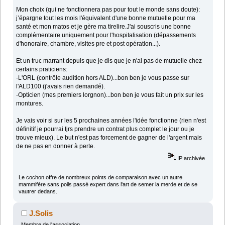
Mon choix (qui ne fonctionnera pas pour tout le monde sans doute):
j’épargne tout les mois l'équivalent d'une bonne mutuelle pour ma
santé et mon matos et je gère ma tirelire.J'ai souscris une bonne
complémentaire uniquement pour l'hospitalisation (dépassements
d'honoraire, chambre, visites pre et post opération...).
Et un truc marrant depuis que je dis que je n'ai pas de mutuelle chez
certains praticiens:
-L'ORL (contrôle audition hors ALD)...bon ben je vous passe sur
l'ALD100 (j'avais rien demandé).
-Opticien (mes premiers lorgnon)...bon ben je vous fait un prix sur les
montures.
Je vais voir si sur les 5 prochaines années l'idée fonctionne (rien n'est
définitif je pourrai tjrs prendre un contrat plus complet le jour ou je
trouve mieux). Le but n'est pas forcement de gagner de l'argent mais
de ne pas en donner à perte.
IP archivée
Le cochon offre de nombreux points de comparaison avec un autre
mammifère sans poils passé expert dans l'art de semer la merde et de se
vautrer dedans.
J.Solis
Membre de l'association