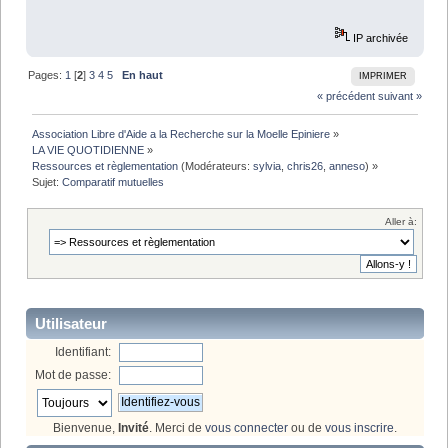
IP archivée
Pages:
1
[
2
]
3
4
5
En haut
IMPRIMER
« précédent
suivant »
Association Libre d'Aide a la Recherche sur la Moelle Epiniere
»
LA VIE QUOTIDIENNE
»
Ressources et règlementation
(Modérateurs:
sylvia
,
chris26
,
anneso
) »
Sujet:
Comparatif mutuelles
Aller à:
Utilisateur
Identifiant:
Mot de passe:
Bienvenue,
Invité
. Merci de
vous connecter
ou de
vous inscrire
.