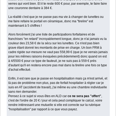
verres qui vont bien. Et il te reste 600 € pour, par exemple, te faire faire
une couronne dentaire à 384 €.
La réalité c'est que je ne passe pas ma vie à changer de lunettes ou
me faire refaire le portail en céramique, donc ma "tirelire" est
maintenant à 5 chiffres !
Alors forcément j'ai une liste de participations forfaitaires et de
franchises "en retard" incroyablement longue, donc je n'ai jamais vu la
couleur des 23,58 € de la sécu sur les lunettes. Ce n'est pas bien
grave étant donné les montants de prise en charge. Un bon FRM à
cadre rigide sur-mesure ne vaut pas 558,99 € (que je ne verrais jamais
pour les mêmes raisons évoquées précédemment) donc quand on est
à 4/5500 € pour ce type de fauteuil, je ne suis pas à 559 € près
d'autant qu'il en restera encore pas mal dans la tirelire une fois ce type
d'achat effectué.
Enfin, il est rare que je passe en hospitalisation mais ça m'est arrivé, et
là pas de problème non plus, pas de forfait hospitalier à régler car je
suis en AT (accident de travail), j'ai même eu une chambre individuelle
sans rien demander.
Pensez à ce sujet si vous êtes en ALD car
ce ne sera pas "offert"
,
c'est de l'ordre de 20 € / jour et cela peut compliquer le calcul, voire
rendre intéressant une mutuelle si elle est correcte sur la rubrique
"hospitalisation" par rapport à ce que vous payez.