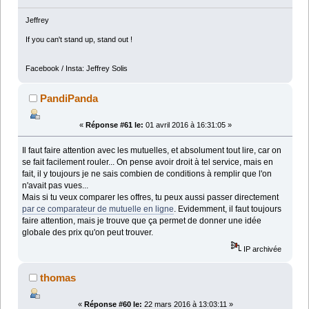
Jeffrey
If you can't stand up, stand out !
Facebook / Insta: Jeffrey Solis
PandiPanda
«
Réponse #61 le:
01 avril 2016 à 16:31:05 »
Il faut faire attention avec les mutuelles, et absolument tout lire, car on
se fait facilement rouler... On pense avoir droit à tel service, mais en
fait, il y toujours je ne sais combien de conditions à remplir que l'on
n'avait pas vues...
Mais si tu veux comparer les offres, tu peux aussi passer directement
par ce comparateur de mutuelle en ligne
. Evidemment, il faut toujours
faire attention, mais je trouve que ça permet de donner une idée
globale des prix qu'on peut trouver.
IP archivée
thomas
«
Réponse #60 le:
22 mars 2016 à 13:03:11 »