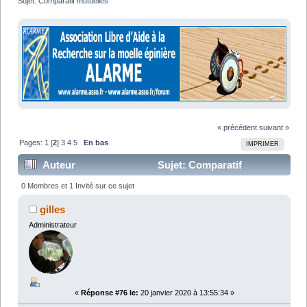
Sujet:
Comparatif mutuelles
« précédent
suivant »
Pages:
1
[
2
]
3
4
5
En bas
IMPRIMER
Auteur
Sujet: Comparatif
mutuelles (Lu 102778 fois)
0 Membres et 1 Invité sur ce sujet
gilles
Administrateur
«
Réponse #76 le:
20 janvier 2020 à 13:55:34 »