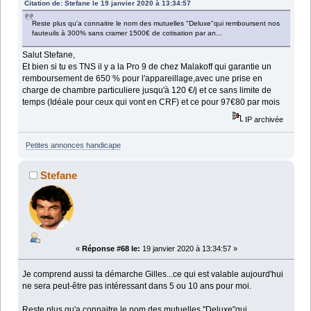
Citation de: Stefane le 19 janvier 2020 à 13:34:57
Reste plus qu'a connaitre le nom des mutuelles "Deluxe"qui remboursent nos
fauteuils à 300% sans cramer 1500€ de cotisation par an...
Salut Stefane,
Et bien si tu es TNS il y a la Pro 9 de chez Malakoff qui garantie un
remboursement de 650 % pour l'appareillage,avec une prise en
charge de chambre particuliere jusqu'à 120 €/j et ce sans limite de
temps (Idéale pour ceux qui vont en CRF) et ce pour 97€80 par mois
IP archivée
Petites annonces handicape
Stefane
«
Réponse #68 le:
19 janvier 2020 à 13:34:57 »
Je comprend aussi ta démarche Gilles...ce qui est valable aujourd'hui
ne sera peut-être pas intéressant dans 5 ou 10 ans pour moi.
Reste plus qu'a connaitre le nom des mutuelles "Deluxe"qui