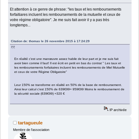
Et attention à ce genre de phrase: "les taux et les remboursements
forfaitiares incluent les remboursements de la mutuelle et ceux de
votre régime obligatoire". Je me suis fait avoir il y a pas très
longtemps...
Citation de: thomas le 26 novembre 2015 à 17:24:29
En réalité c'est une manœuvre assez habile de leur part et je me suis fait
avoir bien comme il faut! Il est écrit en petit en bas du contrat " Les taux et
les remboursements forfaitaires incluent les remboursements de Miel Mutuelle
et ceux de votre Régime Obligatoire"
Leur 150% se transforme en réalité en 50% de la base de remboursement.
Ainsi leur calcul c'est 150% de 639€99= 959€99 Moins le remboursement de
la sécurité sociale (639€99) =320 €
IP archivée
tartagueule
Membre de l'association