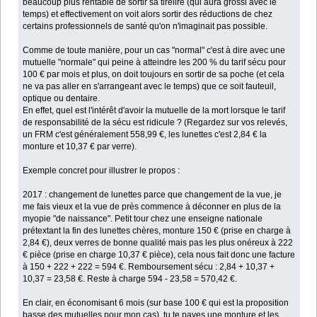
beaucoup plus rentable de sortir sa tirelire (qui aura grossi avec le
temps) et effectivement on voit alors sortir des réductions de chez
certains professionnels de santé qu'on n'imaginait pas possible.
Comme de toute manière, pour un cas "normal" c'est à dire avec une
mutuelle "normale" qui peine à atteindre les 200 % du tarif sécu pour
100 € par mois et plus, on doit toujours en sortir de sa poche (et cela
ne va pas aller en s'arrangeant avec le temps) que ce soit fauteuil,
optique ou dentaire.
En effet, quel est l'intérêt d'avoir la mutuelle de la mort lorsque le tarif
de responsabilité de la sécu est ridicule ? (Regardez sur vos relevés,
un FRM c'est généralement 558,99 €, les lunettes c'est 2,84 € la
monture et 10,37 € par verre).
Exemple concret pour illustrer le propos :
2017 : changement de lunettes parce que changement de la vue, je
me fais vieux et la vue de près commence à déconner en plus de la
myopie "de naissance". Petit tour chez une enseigne nationale
prétextant la fin des lunettes chères, monture 150 € (prise en charge à
2,84 €), deux verres de bonne qualité mais pas les plus onéreux à 222
€ pièce (prise en charge 10,37 € pièce), cela nous fait donc une facture
à 150 + 222 + 222 = 594 €. Remboursement sécu : 2,84 + 10,37 +
10,37 = 23,58 €. Reste à charge 594 - 23,58 = 570,42 €.
En clair, en économisant 6 mois (sur base 100 € qui est la proposition
basse des mutuelles pour mon cas), tu te payes une monture et les