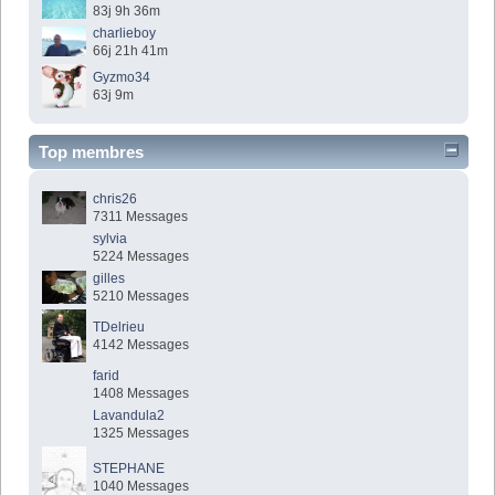
83j 9h 36m
charlieboy
66j 21h 41m
Gyzmo34
63j 9m
Top membres
chris26
7311 Messages
sylvia
5224 Messages
gilles
5210 Messages
TDelrieu
4142 Messages
farid
1408 Messages
Lavandula2
1325 Messages
STEPHANE
1040 Messages