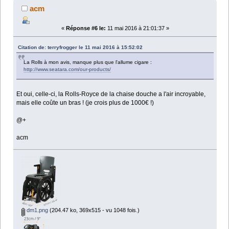
acm
«
Réponse #6 le:
11 mai 2016 à 21:01:37 »
Citation de: terryfrogger le 11 mai 2016 à 15:52:02
La Rolls à mon avis, manque plus que l'allume cigare :
http://www.seatara.com/our-products/
Et oui, celle-ci, la Rolls-Royce de la chaise douche a l'air incroyable,
mais elle coûte un bras ! (je crois plus de 1000€ !)
@+
acm
dm1.png
(204.47 ko, 369x515 - vu 1048 fois.)