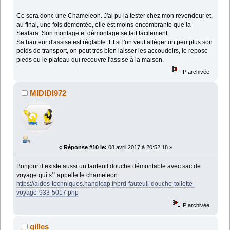
Ce sera donc une Chameleon. J'ai pu la tester chez mon revendeur et,
au final, une fois démontée, elle est moins encombrante que la
Seatara. Son montage et démontage se fait facilement.
Sa hauteur d'assise est réglable. Et si l'on veut alléger un peu plus son
poids de transport, on peut très bien laisser les accoudoirs, le repose
pieds ou le plateau qui recouvre l'assise à la maison.
IP archivée
MIDIDI972
«
Réponse #10 le:
08 avril 2017 à 20:52:18 »
Bonjour il existe aussi un fauteuil douche démontable avec sac de
voyage qui s' ' appelle le chameleon.
https://aides-techniques.handicap.fr/prd-fauteuil-douche-toilette-
voyage-933-5017.php
IP archivée
gilles