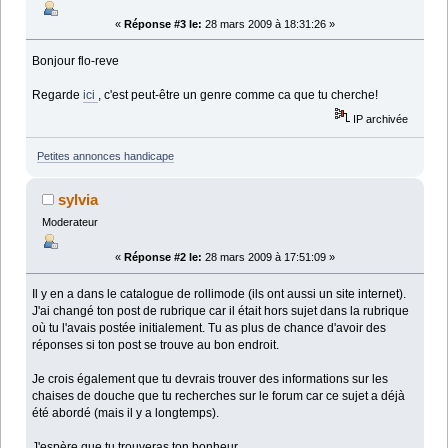
«
Réponse #3 le:
28 mars 2009 à 18:31:26 »
Bonjour flo-reve
Regarde
ici
, c'est peut-être un genre comme ca que tu cherche!
IP archivée
Petites annonces handicape
sylvia
Moderateur
«
Réponse #2 le:
28 mars 2009 à 17:51:09 »
Il y en a dans le catalogue de rollimode (ils ont aussi un site internet).
J'ai changé ton post de rubrique car il était hors sujet dans la rubrique
où tu l'avais postée initialement. Tu as plus de chance d'avoir des
réponses si ton post se trouve au bon endroit.
Je crois également que tu devrais trouver des informations sur les
chaises de douche que tu recherches sur le forum car ce sujet a déjà
été abordé (mais il y a longtemps).
J'espère que tu trouveras ton bonheur.