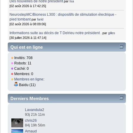
Des nouvelles de notre président
par
Isa
[02 août 2026 à 17:42:25]
NeurostepMC/Bioness L300 : dispositifs de stimulation électrique -
pied tombant
par
farid
[02 août 2026 à 08:09:06]
Informations suite au décès de T Delrieu notre président .
par
gilles
[30 juillet 2026 à 11:47:14]
Qui est en ligne
Invités: 708
Robots: 11
Caché: 0
Membres: 0
Membres en ligne
:
Baidu (11)
Derniers Membres
Lavandula2
93j 21h 11m
chris26
84j 19h 56m
Arnaud