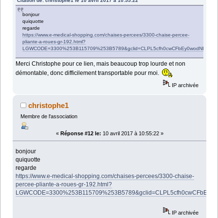
Citation de: christophe1 le 10 avril 2017 à 10:55:22
bonjour
quiquotte
regarde
https://www.e-medical-shopping.com/chaises-percees/3300-chaise-percee-
pliante-a-roues-gr-192.html?
LGWCODE=3300%253B115709%253B5789&gclid=CLPL5cfh0cwCFbEy0wodNBEEv
Merci Christophe pour ce lien, mais beaucoup trop lourde et non
démontable, donc difficilement transportable pour moi.
IP archivée
christophe1
Membre de l'association
«
Réponse #12 le:
10 avril 2017 à 10:55:22 »
bonjour
quiquotte
regarde
https://www.e-medical-shopping.com/chaises-percees/3300-chaise-
percee-pliante-a-roues-gr-192.html?
LGWCODE=3300%253B115709%253B5789&gclid=CLPL5cfh0cwCFbEy0
IP archivée