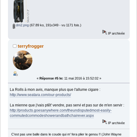
dm2.png
(67.89 ko, 191x349 - vu 1171 fois.)
IP archivée
terryfrogger
«
Réponse #5 le:
11 mai 2016 à 15:52:02 »
La Rolls à mon avis, manque plus que l'allume cigare :
http://www.seatara.com/our-products/
La mienne que j'vais ptêt' vendre, pas servi et pas sur de m'en servir :
http://products.goesanywhere.com/theundisputedmost-easily-
commutedcommodeshowerandbathchairever.aspx
IP archivée
C'est pas une balle dans le coude qui m' fera plier le genou !! (John Wayne