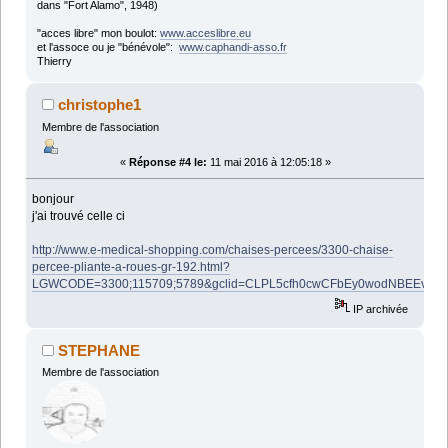
dans "Fort Alamo", 1948)
"acces libre" mon boulot:
www.acceslibre.eu
et l'assoce ou je "bénévole":
www.caphandi-asso.fr
Thierry
christophe1
Membre de l'association
«
Réponse #4 le:
11 mai 2016 à 12:05:18 »
bonjour
j'ai trouvé celle ci
http://www.e-medical-shopping.com/chaises-percees/3300-chaise-
percee-pliante-a-roues-gr-192.html?
LGWCODE=3300;115709;5789&gclid=CLPL5cfh0cwCFbEy0wodNBEEvA
IP archivée
STEPHANE
Membre de l'association