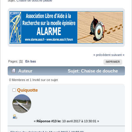
Sujet:
Chaise de douche pliable
« précédent
suivant »
Pages: [
1
]
En bas
IMPRIMER
Auteur
Sujet: Chaise de douche
pliable (Lu 21426 fois)
0 Membres et 1 Invité sur ce sujet
Quiquotte
«
Réponse #13 le:
10 avril 2017 à 13:30:01 »