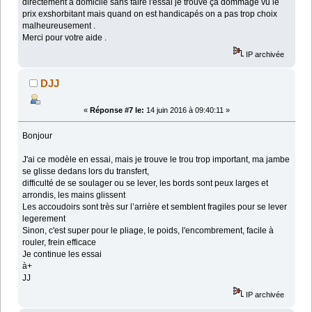
directement à domicile sans faire l'essai je trouve ça dommage vu le
prix exshorbitant mais quand on est handicapés on a pas trop choix
malheureusement .
Merci pour votre aide .
IP archivée
DJJ
«
Réponse #7 le:
14 juin 2016 à 09:40:11 »
Bonjour
J'ai ce modèle en essai, mais je trouve le trou trop important, ma jambe
se glisse dedans lors du transfert,
difficulté de se soulager ou se lever, les bords sont peux larges et
arrondis, les mains glissent
Les accoudoirs sont très sur l’arrière et semblent fragiles pour se lever
legerement
Sinon, c'est super pour le pliage, le poids, l'encombrement, facile à
rouler, frein efficace
Je continue les essai
à+
JJ
IP archivée