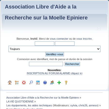
Association Libre d'Aide a la
Recherche sur la Moelle Epiniere
Bienvenue,
Invité
. Merci de
vous connecter
ou de
vous inscrire
.
Connexion avec identifiant, mot de passe et durée de la session
Nouvelles:
INSCRIPTION AU FORUM ALARME cliquez ici
Association Libre d'Aide a la Recherche sur la Moelle Epiniere
»
LA VIE QUOTIDIENNE
»
Les équipements, les aides techniques
(Modérateurs:
sylvia
,
chris26
,
anneso
) »