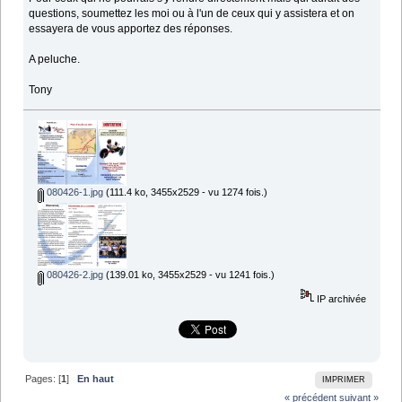
questions, soumettez les moi ou à l'un de ceux qui y assistera et on
essayera de vous apportez des réponses.
A peluche.
Tony
080426-1.jpg
(111.4 ko, 3455x2529 - vu 1274 fois.)
080426-2.jpg
(139.01 ko, 3455x2529 - vu 1241 fois.)
IP archivée
Pages: [
1
]
En haut
IMPRIMER
« précédent
suivant »