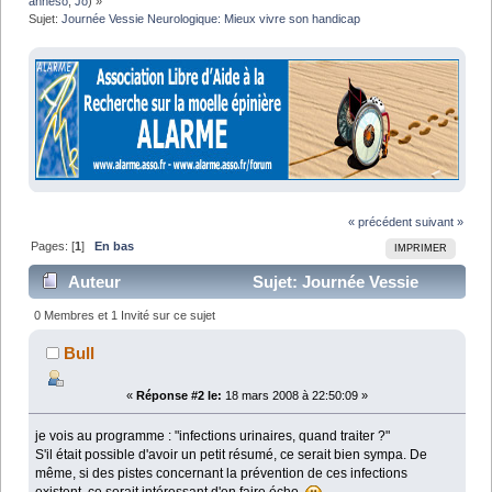
anneso
,
Jo
) »
Sujet:
Journée Vessie Neurologique: Mieux vivre son handicap
« précédent
suivant »
Pages: [
1
]
En bas
IMPRIMER
Auteur
Sujet: Journée Vessie
Neurologique: Mieux vivre son handicap (Lu 11092
0 Membres et 1 Invité sur ce sujet
fois)
Bull
«
Réponse #2 le:
18 mars 2008 à 22:50:09 »
je vois au programme : "infections urinaires, quand traiter ?"
S'il était possible d'avoir un petit résumé, ce serait bien sympa. De
même, si des pistes concernant la prévention de ces infections