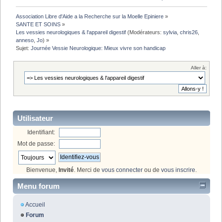
Association Libre d'Aide a la Recherche sur la Moelle Epiniere
»
SANTE ET SOINS
»
Les vessies neurologiques & l'appareil digestif
(Modérateurs:
sylvia
,
chris26
,
anneso
,
Jo
) »
Sujet:
Journée Vessie Neurologique: Mieux vivre son handicap
Aller à:
Utilisateur
Identifiant:
Mot de passe:
Bienvenue,
Invité
. Merci de
vous connecter
ou de
vous inscrire
.
Menu forum
Accueil
Forum