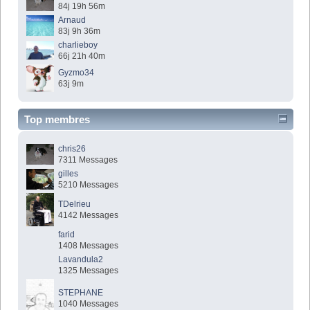
84j 19h 56m
Arnaud
83j 9h 36m
charlieboy
66j 21h 40m
Gyzmo34
63j 9m
Top membres
chris26
7311 Messages
gilles
5210 Messages
TDelrieu
4142 Messages
farid
1408 Messages
Lavandula2
1325 Messages
STEPHANE
1040 Messages