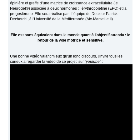
épinière et greffe d’une matrice de croissance extracellulaire (le
Neurogel®) associée à deux hormones : l’érythropoïétine (EPO) et la
progestérone. Elle sera réalisé par L’équipe du Docteur Patrick
Decherchi, à l'Université de la Méditerranée (Aix-Marseille II).
Elle est sans équivalent dans le monde quant à l'objectif attendu : le
retour de la voie motrice et sensitive.
Une bonne vidéo valant mieux qu'un long discours, j'invite tous les
curieux à regarder la vidéo de ce projet sur
"youtube"
: