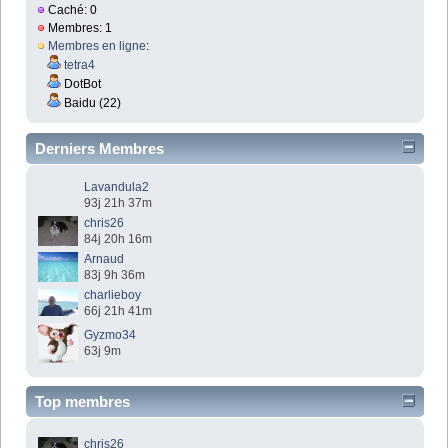
Caché: 0
Membres: 1
Membres en ligne
:
tetra4
DotBot
Baidu (22)
Derniers Membres
Lavandula2
93j 21h 37m
chris26
84j 20h 16m
Arnaud
83j 9h 36m
charlieboy
66j 21h 41m
Gyzmo34
63j 9m
Top membres
chris26