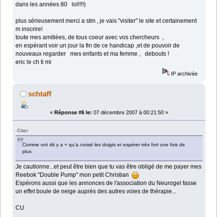
dans les années 80 lol!!!!)
plus sérieusement merci a stm , je vais "visiter" le site et certainement
m inscrire!
toute mes amitiées, de tous coeur avec vos chercheurs ,
en espérant voir un jour la fin de ce handicap ,et de pouvoir de
nouveaux regarder mes enfants et ma femme , debouts !
eric le ch ti mi
IP archivée
schtaff
«
Réponse #6 le:
07 décembre 2007 à 00:21:50 »
Citer
Comme ont dit y a + qu'a croisé les doigts et espérer très fort une fois de
plus
Je cautionne...et peut être bien que tu vas être obligé de me payer mes
Reebok "Double Pump" mon petit Christian
Espérons aussi que les annonces de l'association du Neurogel fasse
un effet boule de neige auprès des autres voies de thérapie...
CU