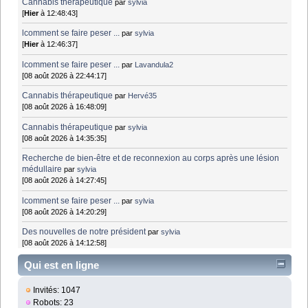
Cannabis thérapeutique
par
sylvia
[
Hier
à 12:48:43]
lcomment se faire peser ...
par
sylvia
[
Hier
à 12:46:37]
lcomment se faire peser ...
par
Lavandula2
[08 août 2026 à 22:44:17]
Cannabis thérapeutique
par
Hervé35
[08 août 2026 à 16:48:09]
Cannabis thérapeutique
par
sylvia
[08 août 2026 à 14:35:35]
Recherche de bien-être et de reconnexion au corps après une lésion
médullaire
par
sylvia
[08 août 2026 à 14:27:45]
lcomment se faire peser ...
par
sylvia
[08 août 2026 à 14:20:29]
Des nouvelles de notre président
par
sylvia
[08 août 2026 à 14:12:58]
Qui est en ligne
Invités: 1047
Robots: 23