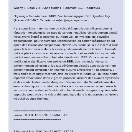
Woerly S, Doan VD, Evans-Martin F, Paramore CG., Peduzzi JD.
Organogel Canada Ltée, 1400 Parc Technologique Blvd., Québec City,
Québec G1P 4R7, Canada. woerlyst@organogel.com
Il y a actuellement un manque de voies thérapeutiques efficaces pour la
réparation fonctionnelle du tissu du cordon médullaire chroniquement blessé.
Nous avons étudié le potentiel du NeuroGel, un hydrogel de polymère
biocompatible, pour induire une reconstruction du cordon médullaire de rat
après des lésions par compression chroniques. NeuroGel a été inséré 3 mois
après la lésion sévère dans la cavité post-traumatique de la lésion. Des rats
ont été placés dans un environnement stimulant et les déficits fonctionnels
ont été mesurés en utilisant l'échelle d'évaluation BBB. On a observé une
amélioration significative des points de BBB. Les rats implantés sans
environnement stimulant et les rats sévèrement blessés avec seulement un
environnement stimulant n'ont montré aucune amélioration ; néanmoins, 7
mois après la chirurgie reconstructive en utilisant le NeuroGel, du tissu neural
réparatif s’était formé dans le gel de polymère incluant des axones myélinisés
et des contacts dendro-dendritiques. L'implantation du NeuroGel dans des
lésions chroniques du cordon médullaire a donc eu comme conséquence la
reconstruction du tissu et l'amélioration fonctionnelle, suggérant qu'une telle
approche peut avoir une valeur thérapeutique dans la réparation des lésions
médullaires chez l'homme.
===========================
:arrow: TEXTE ORIGINAL EN ANGLAIS
===========================
J Neurosci Res. 2001 Dec 15;66(6):1187-97.