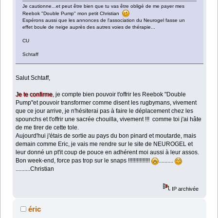
Je cautionne...et peut être bien que tu vas être obligé de me payer mes
Reebok "Double Pump" mon petit Christian
Espérons aussi que les annonces de l'association du Neurogel fasse un
effet boule de neige auprès des autres voies de thérapie...
CU
Schtaff
Salut Schtaff,
Je te confirme
, je compte bien pouvoir t'offrir les Reebok "Double
Pump"et pouvoir transformer comme disent les rugbymans, vivement
que ce jour arrive, je n'hésiterai pas à faire le déplacement chez les
spounchs et t'offrir une sacrée chouilla, vivement !!! comme toi j'ai hâte
de me tirer de cette tole.
Aujourd'hui j'étais de sortie au pays du bon pinard et moutarde, mais
demain comme Eric, je vais me rendre sur le site de NEUROGEL et
leur donné un pt'it coup de pouce en adhérent moi aussi à leur assos.
Bon week-end, force pas trop sur le snaps !!!!!!!!!!!!!!!
..........
..........Christian
IP archivée
éric