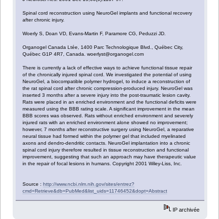
Spinal cord reconstruction using NeuroGel implants and functional recovery
after chronic injury.
Woerly S, Doan VD, Evans-Martin F, Paramore CG, Peduzzi JD.
Organogel Canada Ltée, 1400 Parc Technologique Blvd., Québec City,
Québec G1P 4R7, Canada. woerlyst@organogel.com
There is currently a lack of effective ways to achieve functional tissue repair
of the chronically injured spinal cord. We investigated the potential of using
NeuroGel, a biocompatible polymer hydrogel, to induce a reconstruction of
the rat spinal cord after chronic compression-produced injury. NeuroGel was
inserted 3 months after a severe injury into the post-traumatic lesion cavity.
Rats were placed in an enriched environment and the functional deficits were
measured using the BBB rating scale. A significant improvement in the mean
BBB scores was observed. Rats without enriched environment and severely
injured rats with an enriched environment alone showed no improvement;
however, 7 months after reconstructive surgery using NeuroGel, a reparative
neural tissue had formed within the polymer gel that included myelinated
axons and dendro-dendritic contacts. NeuroGel implantation into a chronic
spinal cord injury therefore resulted in tissue reconstruction and functional
improvement, suggesting that such an approach may have therapeutic value
in the repair of focal lesions in humans. Copyright 2001 Wiley-Liss, Inc.
Source :
http://www.ncbi.nlm.nih.gov/sites/entrez?
cmd=Retrieve&db=PubMed&list_uids=11746452&dopt=Abstract
IP archivée