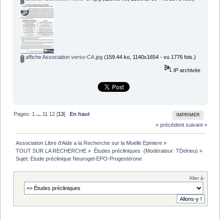
affiche Association verso-CA.jpg
(159.44 ko, 1140x1654 - vu 1776 fois.)
IP archivée
Pages:
1
...
11
12
[
13
]
En haut
IMPRIMER
« précédent
suivant »
Association Libre d'Aide a la Recherche sur la Moelle Epiniere
»
TOUT SUR LA RECHERCHE
»
Études précliniques 
(Modérateur:
TDelrieu
) »
Sujet:
Etude préclinique Neurogel-EPO-Progestérone
Aller à: