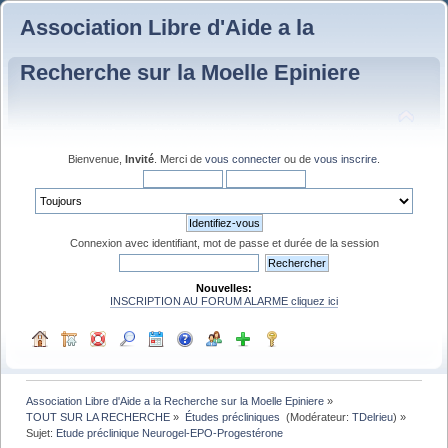
Association Libre d'Aide a la
Recherche sur la Moelle Epiniere
Bienvenue,
Invité
. Merci de
vous connecter
ou de
vous inscrire
.
Connexion avec identifiant, mot de passe et durée de la session
Nouvelles:
INSCRIPTION AU FORUM ALARME cliquez ici
Association Libre d'Aide a la Recherche sur la Moelle Epiniere
»
TOUT SUR LA RECHERCHE
»
Études précliniques 
(Modérateur:
TDelrieu
) »
Sujet:
Etude préclinique Neurogel-EPO-Progestérone