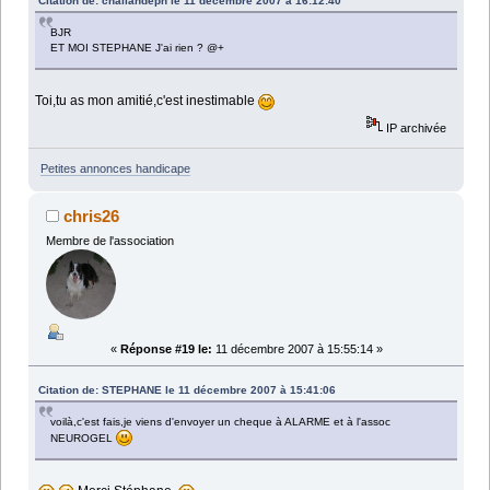
Citation de: challandeph le 11 décembre 2007 à 16:12:40
BJR
ET MOI STEPHANE J'ai rien ? @+
Toi,tu as mon amitié,c'est inestimable
IP archivée
Petites annonces handicape
chris26
Membre de l'association
«
Réponse #19 le:
11 décembre 2007 à 15:55:14 »
Citation de: STEPHANE le 11 décembre 2007 à 15:41:06
voilà,c'est fais,je viens d'envoyer un cheque à ALARME et à l'assoc
NEUROGEL