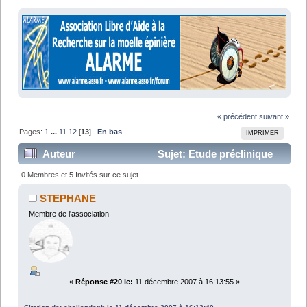
« précédent
suivant »
Pages:
1
...
11
12
[
13
]
En bas
IMPRIMER
Auteur
Sujet: Etude préclinique
Neurogel-EPO-Progestérone (Lu 317366 fois)
0 Membres et 5 Invités sur ce sujet
STEPHANE
Membre de l'association
«
Réponse #20 le:
11 décembre 2007 à 16:13:55 »