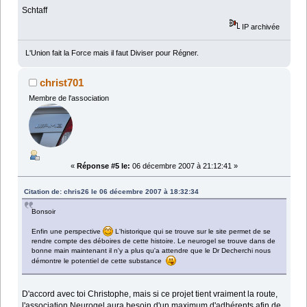
Schtaff
IP archivée
L'Union fait la Force mais il faut Diviser pour Régner.
christ701
Membre de l'association
«
Réponse #5 le:
06 décembre 2007 à 21:12:41 »
Citation de: chris26 le 06 décembre 2007 à 18:32:34
Bonsoir
Enfin une perspective
L'historique qui se trouve sur le site permet de se
rendre compte des déboires de cette histoire. Le neurogel se trouve dans de
bonne main maintenant il n'y a plus qu'a attendre que le Dr Decherchi nous
démontre le potentiel de cette substance
D'accord avec toi Christophe, mais si ce projet tient vraiment la route,
l'association Neurogel aura besoin d'un maximum d'adhérents afin de