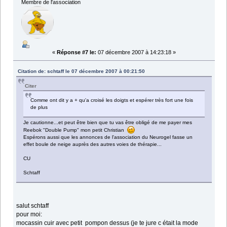
Membre de l'association
«
Réponse #7 le:
07 décembre 2007 à 14:23:18 »
Citation de: schtaff le 07 décembre 2007 à 00:21:50
Citer
Comme ont dit y a + qu'a croisé les doigts et espérer très fort une fois
de plus
Je cautionne...et peut être bien que tu vas être obligé de me payer mes
Reebok "Double Pump" mon petit Christian
Espérons aussi que les annonces de l'association du Neurogel fasse un
effet boule de neige auprès des autres voies de thérapie...
CU
Schtaff
salut schtaff
pour moi:
mocassin cuir avec petit pompon dessus (je te jure c était la mode