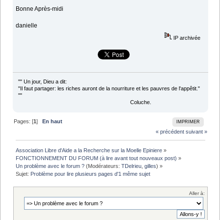
Bonne Après-midi
danielle
IP archivée
"" Un jour, Dieu a dit:
"Il faut partager: les riches auront de la nourriture et les pauvres de l'appêtit."
""
Coluche.
Pages: [
1
]
En haut
IMPRIMER
« précédent
suivant »
Association Libre d'Aide a la Recherche sur la Moelle Epiniere
»
FONCTIONNEMENT DU FORUM (à lire avant tout nouveaux post)
»
Un problème avec le forum ?
(Modérateurs:
TDelrieu
,
gilles
) »
Sujet:
Problème pour lire plusieurs pages d'1 même sujet
Aller à: