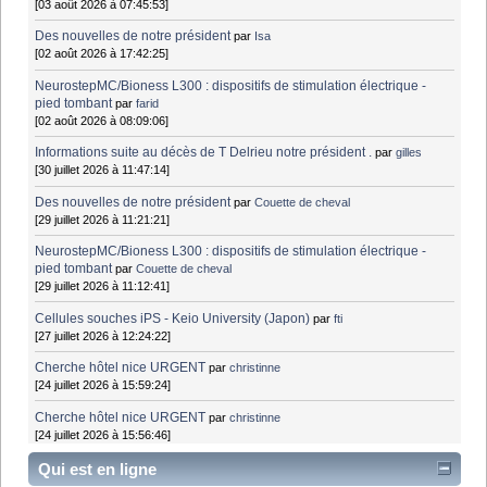
[03 août 2026 à 07:45:53]
Des nouvelles de notre président
par
Isa
[02 août 2026 à 17:42:25]
NeurostepMC/Bioness L300 : dispositifs de stimulation électrique -
pied tombant
par
farid
[02 août 2026 à 08:09:06]
Informations suite au décès de T Delrieu notre président .
par
gilles
[30 juillet 2026 à 11:47:14]
Des nouvelles de notre président
par
Couette de cheval
[29 juillet 2026 à 11:21:21]
NeurostepMC/Bioness L300 : dispositifs de stimulation électrique -
pied tombant
par
Couette de cheval
[29 juillet 2026 à 11:12:41]
Cellules souches iPS - Keio University (Japon)
par
fti
[27 juillet 2026 à 12:24:22]
Cherche hôtel nice URGENT
par
christinne
[24 juillet 2026 à 15:59:24]
Cherche hôtel nice URGENT
par
christinne
[24 juillet 2026 à 15:56:46]
Qui est en ligne