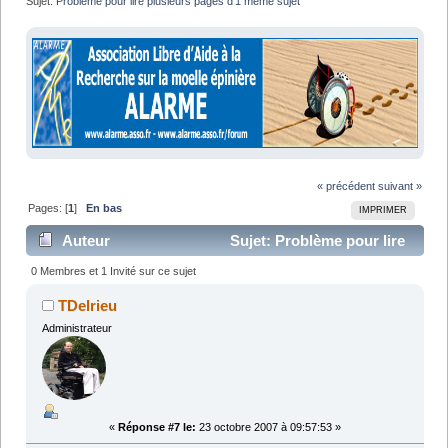
Sujet:
Problème pour lire plusieurs pages d'1 même sujet
« précédent
suivant »
Pages: [
1
]
En bas
IMPRIMER
Auteur
Sujet: Problème pour lire
plusieurs pages d'1 même sujet (Lu 12528 fois)
0 Membres et 1 Invité sur ce sujet
TDelrieu
Administrateur
«
Réponse #7 le:
23 octobre 2007 à 09:57:53 »