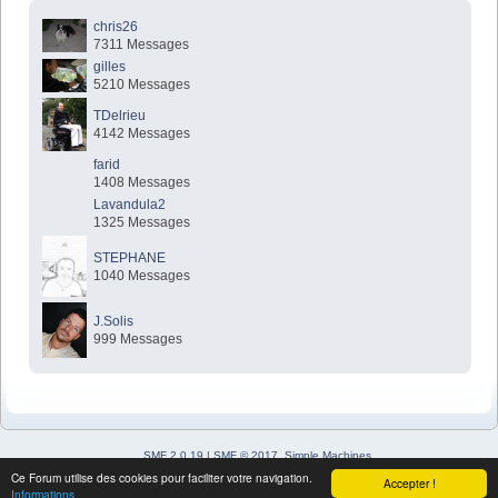
chris26
7311 Messages
gilles
5210 Messages
TDelrieu
4142 Messages
farid
1408 Messages
Lavandula2
1325 Messages
STEPHANE
1040 Messages
J.Solis
999 Messages
SMF 2.0.19
|
SMF © 2017
,
Simple Machines
Simple Audio Video Embedder
Ce Forum utilise des cookies pour faciliter votre navigation.
Accepter !
SimplePortal 2.3.7 © 2008-2026, SimplePortal
Informations