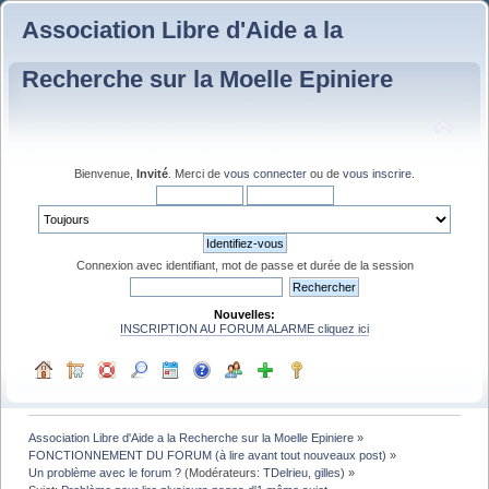
Association Libre d'Aide a la
Recherche sur la Moelle Epiniere
Bienvenue,
Invité
. Merci de
vous connecter
ou de
vous inscrire
.
Connexion avec identifiant, mot de passe et durée de la session
Nouvelles:
INSCRIPTION AU FORUM ALARME cliquez ici
Association Libre d'Aide a la Recherche sur la Moelle Epiniere
»
FONCTIONNEMENT DU FORUM (à lire avant tout nouveaux post)
»
Un problème avec le forum ?
(Modérateurs:
TDelrieu
,
gilles
) »