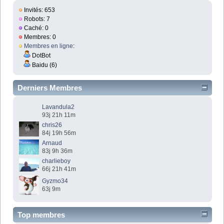
Invités: 653
Robots: 7
Caché: 0
Membres: 0
Membres en ligne
:
DotBot
Baidu (6)
Derniers Membres
Lavandula2
93j 21h 11m
chris26
84j 19h 56m
Arnaud
83j 9h 36m
charlieboy
66j 21h 41m
Gyzmo34
63j 9m
Top membres