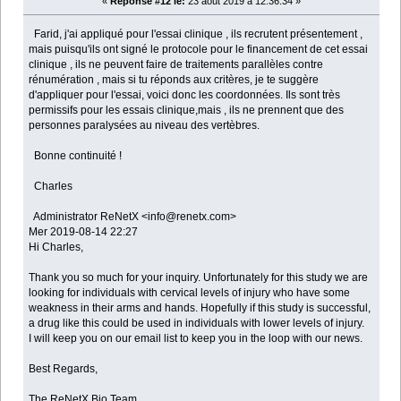
«
Réponse #12 le:
23 août 2019 à 12:36:34 »
Farid, j'ai appliqué pour l'essai clinique , ils recrutent présentement ,
mais puisqu'ils ont signé le protocole pour le financement de cet essai
clinique , ils ne peuvent faire de traitements parallèles contre
rénumération , mais si tu réponds aux critères, je te suggère
d'appliquer pour l'essai, voici donc les coordonnées. Ils sont très
permissifs pour les essais clinique,mais , ils ne prennent que des
personnes paralysées au niveau des vertèbres.
Bonne continuité !
Charles
Administrator ReNetX <info@renetx.com>
Mer 2019-08-14 22:27
Hi Charles,
Thank you so much for your inquiry. Unfortunately for this study we are
looking for individuals with cervical levels of injury who have some
weakness in their arms and hands. Hopefully if this study is successful,
a drug like this could be used in individuals with lower levels of injury.
I will keep you on our email list to keep you in the loop with our news.
Best Regards,
The ReNetX Bio Team