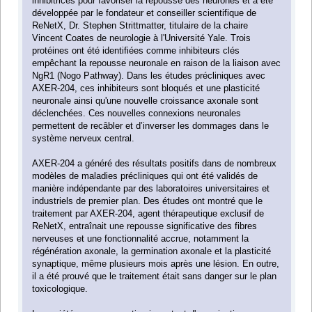
inhibitrices pour favoriser la repousse des neurones et a été
développée par le fondateur et conseiller scientifique de
ReNetX, Dr. Stephen Strittmatter, titulaire de la chaire
Vincent Coates de neurologie à l'Université Yale. Trois
protéines ont été identifiées comme inhibiteurs clés
empêchant la repousse neuronale en raison de la liaison avec
NgR1 (Nogo Pathway). Dans les études précliniques avec
AXER-204, ces inhibiteurs sont bloqués et une plasticité
neuronale ainsi qu'une nouvelle croissance axonale sont
déclenchées. Ces nouvelles connexions neuronales
permettent de recâbler et d’inverser les dommages dans le
système nerveux central.
AXER-204 a généré des résultats positifs dans de nombreux
modèles de maladies précliniques qui ont été validés de
manière indépendante par des laboratoires universitaires et
industriels de premier plan. Des études ont montré que le
traitement par AXER-204, agent thérapeutique exclusif de
ReNetX, entraînait une repousse significative des fibres
nerveuses et une fonctionnalité accrue, notamment la
régénération axonale, la germination axonale et la plasticité
synaptique, même plusieurs mois après une lésion. En outre,
il a été prouvé que le traitement était sans danger sur le plan
toxicologique.