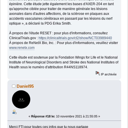
épinière. Cette étude jette également les bases d'AXER-204 en tant
qu'approche ciblée pour traiter de manière générale les lésions
axonales dans d'autres affections, de la sclérose en plaques aux
accidents vasculaires cérébraux en passant par les lésions du nerf
optique », a déclaré la PDG Erika Smith.
À propos de l'étude RESET : pour plus d'informations, consultez
ClinicalTrials.gov :
https://clinicaltrials.gov/ct2/show/NCT03989440
À propos de ReNetX Bio, Inc. : Pour plus d'informations, veuillez visiter
www.renetx.com
Cette étude est soutenue par la Fondation Wings for Life et le National
Institute of Neurological Disorders and Stroke des National Institutes of
Health sous le numéro d'attribution R44NS118974.
IP archivée
Daniel95
«
Réponse #18 le:
10 novembre 2021 à 21:55:05 »
Merci FTI pour toutes ces infos que tu nous partage