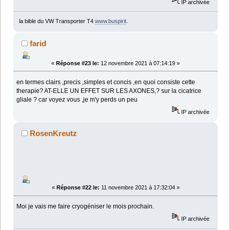
IP archivée
la bible du VW Transporter T4
www.buspirit
.
farid
«
Réponse #23 le:
12 novembre 2021 à 07:14:19 »
en termes clairs ,precis ,simples et concis ,en quoi consiste cette
therapie? AT-ELLE UN EFFET SUR LES AXONES,? sur la cicatrice
gliale ? car voyez vous ,je m'y perds un peu
IP archivée
RosenKreutz
«
Réponse #22 le:
11 novembre 2021 à 17:32:04 »
Moi je vais me faire cryogéniser le mois prochain.
IP archivée