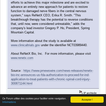
efforts to achieve this major milestone and are excited to
advance an entirely new approach for patients to restore
function to damaged nerve fibers in the central nervous
system," says ReNetX CEO, Erika R. Smith. "This
breakthrough therapy has the potential to reverse conditions
that, until now, were considered untreatable," adds the
company's lead investor Gregory P. Ho, President, Spring
Mountain Capital.
More information about the study is available at
www.clinicaltrials.gov
under the identifier NCT03989440.
About ReNetX Bio, Inc. For more information, please visit
www.renetx.com
Source :
https://www.prnewswire.com/news-releases/renetx-
bio-inc-announces-us-fda-authorization-to-proceed-for-ind-
application-to-treat-patients-with-chronic-spinal-cord-injury-
300871144.html
IP archivée
Ce Forum utilise des cookies pour faciliter votre navigation.
Accepter !
Informations
TDelrieu