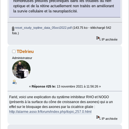
nombreuses preuves précliniques dans les troubles du nerf
optique et de la rétine actuellement non traités en améliorant
la survie cellulaire et la neuroplasticité.
reset_study_topline_data_05oct2022.pdf
(143.75 ko - téléchargé 542
fois.)
IP archivée
TDelrieu
Administrateur
«
Réponse #25 le:
13 novembre 2021 à 11:56:26 »
Farid, voici une explication du système inhibiteur RHO et NOGO
(présents à la surface du cône de croissance des axones) qui a un
effet sur le bloquage des axones par la cicatrice gliale :
http://alarme.asso.fr/forum/index.php/topic,257.0.html
IP archivée