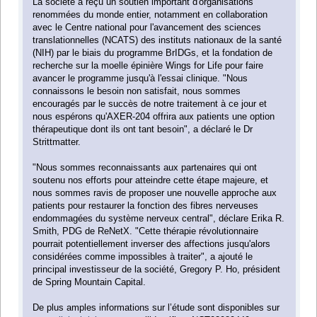
La société a reçu un soutien important d'organisations
renommées du monde entier, notamment en collaboration
avec le Centre national pour l'avancement des sciences
translationnelles (NCATS) des instituts nationaux de la santé
(NIH) par le biais du programme BrIDGs, et la fondation de
recherche sur la moelle épinière Wings for Life pour faire
avancer le programme jusqu'à l'essai clinique. "Nous
connaissons le besoin non satisfait, nous sommes
encouragés par le succès de notre traitement à ce jour et
nous espérons qu'AXER-204 offrira aux patients une option
thérapeutique dont ils ont tant besoin", a déclaré le Dr
Strittmatter.
"Nous sommes reconnaissants aux partenaires qui ont
soutenu nos efforts pour atteindre cette étape majeure, et
nous sommes ravis de proposer une nouvelle approche aux
patients pour restaurer la fonction des fibres nerveuses
endommagées du système nerveux central", déclare Erika R.
Smith, PDG de ReNetX. "Cette thérapie révolutionnaire
pourrait potentiellement inverser des affections jusqu'alors
considérées comme impossibles à traiter", a ajouté le
principal investisseur de la société, Gregory P. Ho, président
de Spring Mountain Capital.
De plus amples informations sur l’étude sont disponibles sur