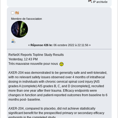
IP archivée
fti
Membre de l'association
«
Réponse #26 le:
06 octobre 2022 à 22:11:56 »
ReNetX Reports Topline Study Results
Yesterday, 12:43 PM
Très mauvaise nouvelle pour nous
AXER-204 was demonstrated to be generally safe and well-tolerated,
with no relevant safety issues observed over 4 months of intrathecal
dosing in individuals with chronic cervical spinal cord injury [AIS
grades A (complete) AIS grades B, C, and D (incomplete)], recruited
more than one year after their trauma. Efficacy endpoints were
changes in function and patient-reported outcomes from baseline to 6
months post- baseline.
AXER-204, compared to placebo, did not achieve statistically
significant benefit for the prespecified primary or secondary efficacy
endpoints in the completed study.