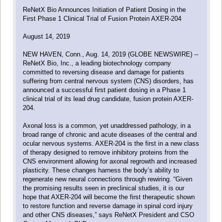
ReNetX Bio Announces Initiation of Patient Dosing in the
First Phase 1 Clinical Trial of Fusion Protein AXER-204
August 14, 2019
NEW HAVEN, Conn., Aug. 14, 2019 (GLOBE NEWSWIRE) --
ReNetX Bio, Inc., a leading biotechnology company
committed to reversing disease and damage for patients
suffering from central nervous system (CNS) disorders, has
announced a successful first patient dosing in a Phase 1
clinical trial of its lead drug candidate, fusion protein AXER-
204.
Axonal loss is a common, yet unaddressed pathology, in a
broad range of chronic and acute diseases of the central and
ocular nervous systems. AXER-204 is the first in a new class
of therapy designed to remove inhibitory proteins from the
CNS environment allowing for axonal regrowth and increased
plasticity. These changes harness the body’s ability to
regenerate new neural connections through rewiring. “Given
the promising results seen in preclinical studies, it is our
hope that AXER-204 will become the first therapeutic shown
to restore function and reverse damage in spinal cord injury
and other CNS diseases,” says ReNetX President and CSO