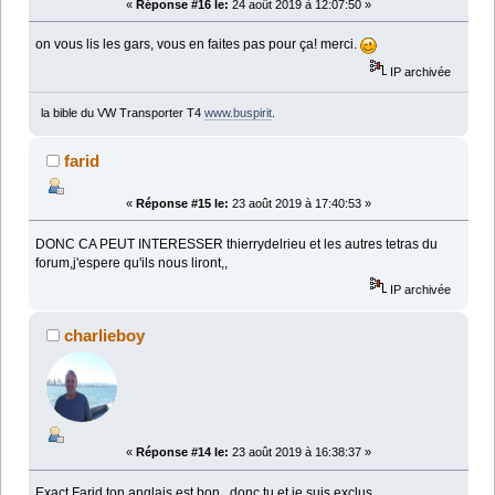
«
Réponse #16 le:
24 août 2019 à 12:07:50 »
on vous lis les gars, vous en faites pas pour ça! merci.
IP archivée
la bible du VW Transporter T4
www.buspirit
.
farid
«
Réponse #15 le:
23 août 2019 à 17:40:53 »
DONC CA PEUT INTERESSER thierrydelrieu et les autres tetras du
forum,j'espere qu'ils nous liront,,
IP archivée
charlieboy
«
Réponse #14 le:
23 août 2019 à 16:38:37 »
Exact Farid ton anglais est bon , donc tu et je suis exclus.