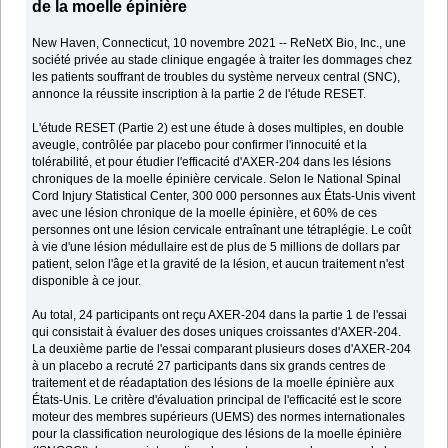
de la moelle épinière
New Haven, Connecticut, 10 novembre 2021 -- ReNetX Bio, Inc., une
société privée au stade clinique engagée à traiter les dommages chez
les patients souffrant de troubles du système nerveux central (SNC),
annonce la réussite inscription à la partie 2 de l'étude RESET.
L'étude RESET (Partie 2) est une étude à doses multiples, en double
aveugle, contrôlée par placebo pour confirmer l'innocuité et la
tolérabilité, et pour étudier l'efficacité d'AXER-204 dans les lésions
chroniques de la moelle épinière cervicale. Selon le National Spinal
Cord Injury Statistical Center, 300 000 personnes aux États-Unis vivent
avec une lésion chronique de la moelle épinière, et 60% de ces
personnes ont une lésion cervicale entraînant une tétraplégie. Le coût
à vie d'une lésion médullaire est de plus de 5 millions de dollars par
patient, selon l'âge et la gravité de la lésion, et aucun traitement n'est
disponible à ce jour.
Au total, 24 participants ont reçu AXER-204 dans la partie 1 de l'essai
qui consistait à évaluer des doses uniques croissantes d'AXER-204.
La deuxième partie de l'essai comparant plusieurs doses d'AXER-204
à un placebo a recruté 27 participants dans six grands centres de
traitement et de réadaptation des lésions de la moelle épinière aux
États-Unis. Le critère d'évaluation principal de l'efficacité est le score
moteur des membres supérieurs (UEMS) des normes internationales
pour la classification neurologique des lésions de la moelle épinière