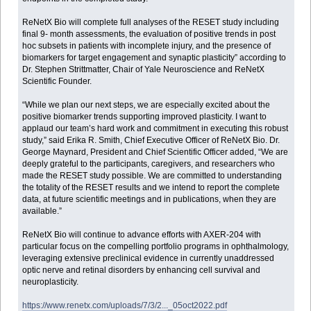
ReNetX Bio will complete full analyses of the RESET study including
final 9- month assessments, the evaluation of positive trends in post
hoc subsets in patients with incomplete injury, and the presence of
biomarkers for target engagement and synaptic plasticity” according to
Dr. Stephen Strittmatter, Chair of Yale Neuroscience and ReNetX
Scientific Founder.
“While we plan our next steps, we are especially excited about the
positive biomarker trends supporting improved plasticity. I want to
applaud our team’s hard work and commitment in executing this robust
study,” said Erika R. Smith, Chief Executive Officer of ReNetX Bio. Dr.
George Maynard, President and Chief Scientific Officer added, “We are
deeply grateful to the participants, caregivers, and researchers who
made the RESET study possible. We are committed to understanding
the totality of the RESET results and we intend to report the complete
data, at future scientific meetings and in publications, when they are
available.”
ReNetX Bio will continue to advance efforts with AXER-204 with
particular focus on the compelling portfolio programs in ophthalmology,
leveraging extensive preclinical evidence in currently unaddressed
optic nerve and retinal disorders by enhancing cell survival and
neuroplasticity.
https://www.renetx.com/uploads/7/3/2..._05oct2022.pdf