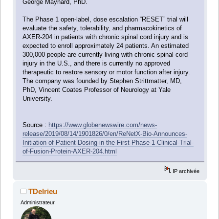
George Maynard, PhD.
The Phase 1 open-label, dose escalation “RESET” trial will
evaluate the safety, tolerability, and pharmacokinetics of
AXER-204 in patients with chronic spinal cord injury and is
expected to enroll approximately 24 patients. An estimated
300,000 people are currently living with chronic spinal cord
injury in the U.S., and there is currently no approved
therapeutic to restore sensory or motor function after injury.
The company was founded by Stephen Strittmatter, MD,
PhD, Vincent Coates Professor of Neurology at Yale
University.
Source :
https://www.globenewswire.com/news-
release/2019/08/14/1901826/0/en/ReNetX-Bio-Announces-
Initiation-of-Patient-Dosing-in-the-First-Phase-1-Clinical-Trial-
of-Fusion-Protein-AXER-204.html
IP archivée
TDelrieu
Administrateur