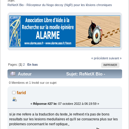
Sujet:
ReNetX Bio - Récepteur du Nogo decoy (NgR) pour les lésions chroniques
« précédent
suivant »
Pages: [
1
]
2
En bas
IMPRIMER
Auteur
Sujet: ReNetX Bio -
Récepteur du Nogo decoy (NgR) pour les lésions
0 Membres et 1 Invité sur ce sujet
chroniques (Lu 40788 fois)
farid
«
Réponse #27 le:
07 octobre 2022 à 06:19:59 »
si je me refere a la traduction du texte,,le refnext n'a pas de bons
resultats sur les lesions medullaires et qu'il se consacrera plus sur les
problemes concernant le nerf optique,,