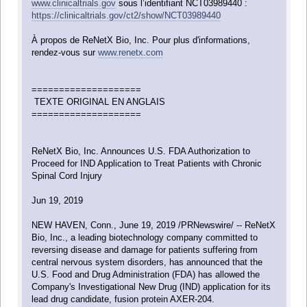
www.clinicaltrials.gov
sous l’identifiant NCT03989440 :
https://clinicaltrials.gov/ct2/show/NCT03989440
À propos de ReNetX Bio, Inc. Pour plus d'informations,
rendez-vous sur
www.renetx.com
====================
TEXTE ORIGINAL EN ANGLAIS
====================
ReNetX Bio, Inc. Announces U.S. FDA Authorization to
Proceed for IND Application to Treat Patients with Chronic
Spinal Cord Injury
Jun 19, 2019
NEW HAVEN, Conn., June 19, 2019 /PRNewswire/ -- ReNetX
Bio, Inc., a leading biotechnology company committed to
reversing disease and damage for patients suffering from
central nervous system disorders, has announced that the
U.S. Food and Drug Administration (FDA) has allowed the
Company's Investigational New Drug (IND) application for its
lead drug candidate, fusion protein AXER-204.