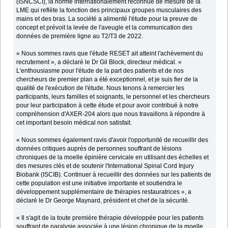
(ISNCSCI), la norme internationalement reconnue de mesure de la
LME qui reflète la fonction des principaux groupes musculaires des
mains et des bras. La société a alimenté l'étude pour la preuve de
concept et prévoit la levée de l'aveugle et la communication des
données de première ligne au T2/T3 de 2022.
« Nous sommes ravis que l'étude RESET ait atteint l'achèvement du
recrutement », a déclaré le Dr Gil Block, directeur médical. «
L'enthousiasme pour l'étude de la part des patients et de nos
chercheurs de premier plan a été exceptionnel, et je suis fier de la
qualité de l'exécution de l'étude. Nous tenons à remercier les
participants, leurs familles et soignants, le personnel et les chercheurs
pour leur participation à cette étude et pour avoir contribué à notre
compréhension d'AXER-204 alors que nous travaillons à répondre à
cet important besoin médical non satisfait.
« Nous sommes également ravis d'avoir l'opportunité de recueillir des
données critiques auprès de personnes souffrant de lésions
chroniques de la moelle épinière cervicale en utilisant des échelles et
des mesures clés et de soutenir l'International Spinal Cord Injury
Biobank (ISCIB). Continuer à recueillir des données sur les patients de
cette population est une initiative importante et soutiendra le
développement supplémentaire de thérapies restauratrices », a
déclaré le Dr George Maynard, président et chef de la sécurité.
« Il s'agit de la toute première thérapie développée pour les patients
souffrant de paralysie associée à une lésion chronique de la moelle