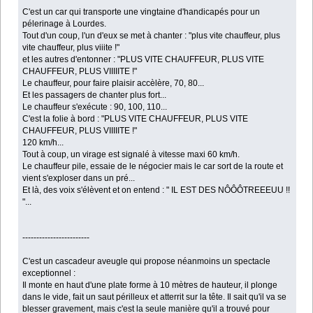
C'est un car qui transporte une vingtaine d'handicapés pour un
pélerinage à Lourdes.
Tout d'un coup, l'un d'eux se met à chanter : "plus vite chauffeur, plus
vite chauffeur, plus viiite !"
et les autres d'entonner : "PLUS VITE CHAUFFEUR, PLUS VITE
CHAUFFEUR, PLUS VIIIIITE !"
Le chauffeur, pour faire plaisir accèlère, 70, 80...
Et les passagers de chanter plus fort...
Le chauffeur s'exécute : 90, 100, 110...
C'est la folie à bord : "PLUS VITE CHAUFFEUR, PLUS VITE
CHAUFFEUR, PLUS VIIIIITE !"
120 km/h...
Tout à coup, un virage est signalé à vitesse maxi 60 km/h.
Le chauffeur pile, essaie de le négocier mais le car sort de la route et
vient s'exploser dans un pré...
Et là, des voix s'élèvent et on entend : " IL EST DES NÔÔÔTREEEUU !!
"...
------------------------
C'est un cascadeur aveugle qui propose néanmoins un spectacle
exceptionnel :
Il monte en haut d'une plate forme à 10 mètres de hauteur, il plonge
dans le vide, fait un saut périlleux et atterrit sur la tête. Il sait qu'il va se
blesser gravement, mais c'est la seule manière qu'il a trouvé pour