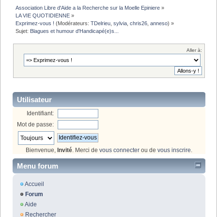
Association Libre d'Aide a la Recherche sur la Moelle Epiniere
»
LA VIE QUOTIDIENNE
»
Exprimez-vous !
(Modérateurs:
TDelrieu
,
sylvia
,
chris26
,
anneso
) »
Sujet:
Blagues et humour d'Handicapé(e)s...
Aller à:
Utilisateur
Identifiant:
Mot de passe:
Bienvenue,
Invité
. Merci de
vous connecter
ou de
vous inscrire
.
Menu forum
Accueil
Forum
Aide
Rechercher