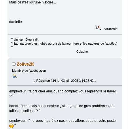
Mais ce n'est qu'une histoire...
danielle
IP archivée
"" Un jour, Dieu a dit:
"Il faut partager: les riches auront de la nourriture et les pauvres de l'appêtit."
""
Coluche.
Zolive2K
Membre de l'association
«
Réponse #14 le:
03 juin 2005 à 14:26:42 »
employeur : "alors cher ami, quand comptez vous reprendre le travail
?"
handi : "je ne sais pas monsieur, j'ai toujours de gros problèmes de
fuites de selles. :? "
employeur : " ne vous inquiétez pas, nous allons adapter votre poste
"