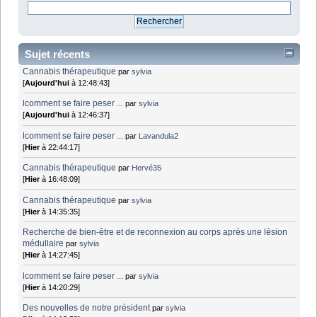
Sujet récents
Cannabis thérapeutique
par
sylvia
[
Aujourd'hui
à 12:48:43]
lcomment se faire peser ...
par
sylvia
[
Aujourd'hui
à 12:46:37]
lcomment se faire peser ...
par
Lavandula2
[
Hier
à 22:44:17]
Cannabis thérapeutique
par
Hervé35
[
Hier
à 16:48:09]
Cannabis thérapeutique
par
sylvia
[
Hier
à 14:35:35]
Recherche de bien-être et de reconnexion au corps après une lésion
médullaire
par
sylvia
[
Hier
à 14:27:45]
lcomment se faire peser ...
par
sylvia
[
Hier
à 14:20:29]
Des nouvelles de notre président
par
sylvia