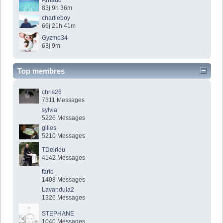
83j 9h 36m
charlieboy
66j 21h 41m
Gyzmo34
63j 9m
Top membres
chris26
7311 Messages
sylvia
5226 Messages
gilles
5210 Messages
TDelrieu
4142 Messages
farid
1408 Messages
Lavandula2
1326 Messages
STEPHANE
1040 Messages