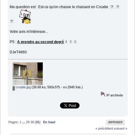
Ma question est : Est-ce qu'on chasse le chaisard en Croatie :?: :?:
:?:
Votre avis m'intéresse...
PS :
A prendre au second degré
:!: :!: :!:
DJeT4860
croatie.jpg
(39.68 ko, 500x375 - vu 2945 fois.)
IP archivée
Pages:
1
...
29
30
[
31
]
En haut
IMPRIMER
« précédent
suivant »