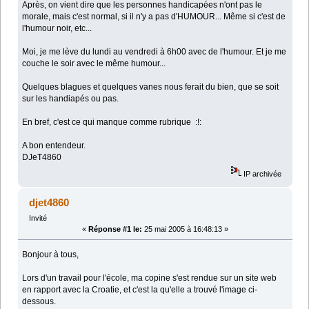
Après, on vient dire que les personnes handicapées n'ont pas le
morale, mais c'est normal, si il n'y a pas d'HUMOUR... Même si c'est de
l'humour noir, etc...
Moi, je me lève du lundi au vendredi à 6h00 avec de l'humour. Et je me
couche le soir avec le même humour...
Quelques blagues et quelques vanes nous ferait du bien, que se soit
sur les handiapés ou pas.
En bref, c'est ce qui manque comme rubrique :!:
A bon entendeur.
DJeT4860
IP archivée
djet4860
Invité
«
Réponse #1 le:
25 mai 2005 à 16:48:13 »
Bonjour à tous,
Lors d'un travail pour l'école, ma copine s'est rendue sur un site web
en rapport avec la Croatie, et c'est la qu'elle a trouvé l'image ci-
dessous.