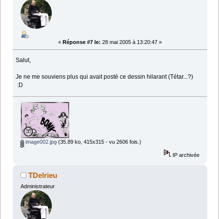
«
Réponse #7 le:
28 mai 2005 à 13:20:47 »
Salut,
Je ne me souviens plus qui avait posté ce dessin hilarant (Tétar...?)
:D
image002.jpg
(35.89 ko, 415x315 - vu 2606 fois.)
IP archivée
TDelrieu
Administrateur