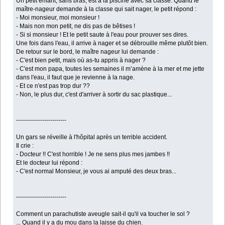
Un petit enfant, sans bras, est à la piscine avec sa classe. Quand le
maître-nageur demande à la classe qui sait nager, le petit répond :
- Moi monsieur, moi monsieur !
- Mais non mon petit, ne dis pas de bêtises !
- Si si monsieur ! Et le petit saute à l'eau pour prouver ses dires.
Une fois dans l'eau, il arrive à nager et se débrouille même plutôt bien.
De retour sur le bord, le maître nageur lui demande :
- C'est bien petit, mais où as-tu appris à nager ?
- C'est mon papa, toutes les semaines il m’amène à la mer et me jette
dans l'eau, il faut que je revienne à la nage.
- Et ce n'est pas trop dur ??
- Non, le plus dur, c'est d'arriver à sortir du sac plastique...
-------------------------
Un gars se réveille à l'hôpital après un terrible accident.
Il crie :
- Docteur !! C'est horrible ! Je ne sens plus mes jambes !!
Et le docteur lui répond :
- C'est normal Monsieur, je vous ai amputé des deux bras...
-------------------------
Comment un parachutiste aveugle sait-il qu'il va toucher le sol ?
... Quand il y a du mou dans la laisse du chien.