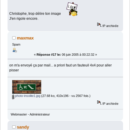
Christophe, trop délire ton image
J'en rigole encore.
IP archivée
maxmax
Spam
«
Réponse #17 le:
06 juin 2005 à 00:22:32 »
on m'a envoyé ça par mail... a priori faut un fauteuil 4x4 pour aller
pisser
photo-insolite1.jpg
(27.68 ko, 410x196 - vu 2567 fois.)
IP archivée
Webmaster - Administrateur
sandy