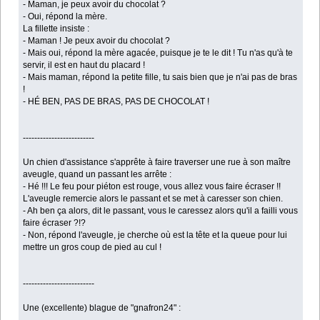
- Maman, je peux avoir du chocolat ?
- Oui, répond la mère.
La fillette insiste :
- Maman ! Je peux avoir du chocolat ?
- Mais oui, répond la mère agacée, puisque je te le dit ! Tu n'as qu'à te
servir, il est en haut du placard !
- Mais maman, répond la petite fille, tu sais bien que je n'ai pas de bras
!
- HÉ BEN, PAS DE BRAS, PAS DE CHOCOLAT !
-------------------------
Un chien d'assistance s'apprête à faire traverser une rue à son maître
aveugle, quand un passant les arrête :
- Hé !!! Le feu pour piéton est rouge, vous allez vous faire écraser !!
L'aveugle remercie alors le passant et se met à caresser son chien.
- Ah ben ça alors, dit le passant, vous le caressez alors qu'il a failli vous
faire écraser ?!?
- Non, répond l'aveugle, je cherche où est la tête et la queue pour lui
mettre un gros coup de pied au cul !
-------------------------
Une (excellente) blague de "gnafron24" :