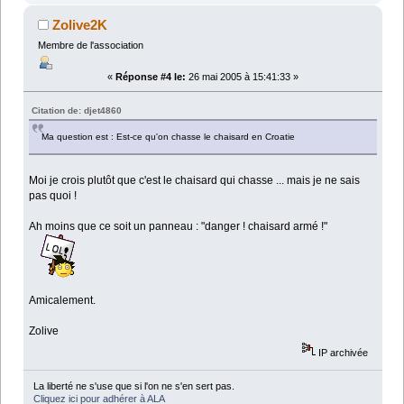
Zolive2K
Membre de l'association
«
Réponse #4 le:
26 mai 2005 à 15:41:33 »
Citation de: djet4860
Ma question est : Est-ce qu'on chasse le chaisard en Croatie
Moi je crois plutôt que c'est le chaisard qui chasse ... mais je ne sais
pas quoi !
Ah moins que ce soit un panneau : "danger ! chaisard armé !"
Amicalement.
Zolive
IP archivée
La liberté ne s'use que si l'on ne s'en sert pas.
Cliquez ici pour adhérer à ALA