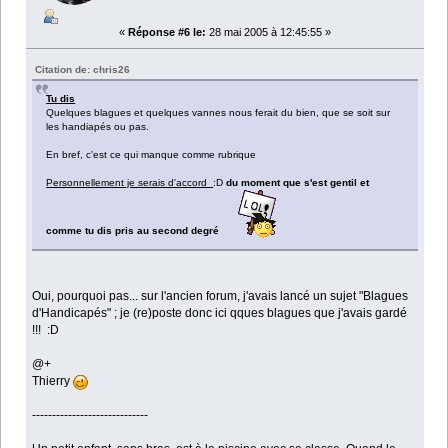
«
Réponse #6 le:
28 mai 2005 à 12:45:55 »
Citation de: chris26
Tu dis
Quelques blagues et quelques vannes nous ferait du bien, que se soit sur
les handiapés ou pas.
En bref, c'est ce qui manque comme rubrique
Personnellement je serais d'accord
:D
du moment que s'est gentil et
comme tu dis pris au second degré
Oui, pourquoi pas... sur l'ancien forum, j'avais lancé un sujet "Blagues
d'Handicapés" ; je (re)poste donc ici qques blagues que j'avais gardé
!!! :D
@+
Thierry
-----------------------------