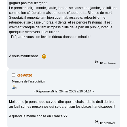
gagner pas mal d'argent.
Le premier soir, il monte, saute, tombe, se casse une jambe, se fait une
commotion cérébrale, mais personne n'applaudit... Silence de mort...
Stupéfait, il remonte tant bien que mal, ressaute, retourbillonne,
retombe, et se casse un bras, 4 dents, et se perfore l'estomac. Il est
vraiment choqué de tant d'impassibilité de la part du public, lorsque
quelqu'un vient vers lui et lui dit :
- Préparez-vous , on lève le rideau dans une minute !
À vous maintenant...
IP archivée
krevette
Membre de l'association
«
Réponse #5 le:
26 mai 2005 à 20:04:14 »
Moi perso je pense que ca veut dire que le chaisard a le droit de tirer
au fusil sur les personnes qui se garent sur les places handicapées !!
A quand la meme chose en France ??
IP archivée