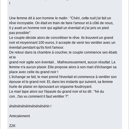
!
Une femme dit à son homme le matin : "Chéri, cette nuit j'ai fait un
rêve incroyable. On était en train de faire l'amour et à côté de nous,
il y avait un homme noir qui agitait un éventail et j'ai pris un pied
pas possible".
Le couple décide alors de concrétiser le rêve. Ils trouvent un grand
noir et moyennant 100 euros, il accepte de venir les ventiler avec un
éventail pendant qu'ils font l'amour.
De retour dans la chambre à coucher, le couple commence ses ébats
et le
grand noir agite son éventail... Malheureusement, aucun résultat. La
femme n'a aucun plaisir. Elle propose alors à son mari d'échanger sa
place avec celle du grand noir !
L'échange se fait, le mari prend l'éventail et commence à ventiler son
épouse et le grand noir. Et, dans les instants qui suivent, sa femme
hurle de plaisir en éprouvant un orgasme foudroyant.
Le mari tape alors sur l'épaule du grand noir et lui dit : "hé du
con...t'as vu comment il faut ventiler ?".
éhéhéhéhéhhéhéhéhéhh !
Amicalement.
Z2K