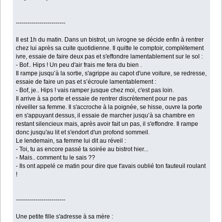
-------------------------
Il est 1h du matin. Dans un bistrot, un ivrogne se décide enfin à rentrer
chez lui après sa cuite quotidienne. Il quitte le comptoir, complètement
ivre, essaie de faire deux pas et s'effondre lamentablement sur le sol :
- Bof.. Hips ! Un peu d'air frais me fera du bien .
Il rampe jusqu’à la sortie, s'agrippe au capot d'une voiture, se redresse,
essaie de faire un pas et s’écroule lamentablement :
- Bof, je.. Hips ! vais ramper jusque chez moi, c'est pas loin.
Il arrive à sa porte et essaie de rentrer discrètement pour ne pas
réveiller sa femme. Il s'accroche à la poignée, se hisse, ouvre la porte
en s'appuyant dessus, il essaie de marcher jusqu’à sa chambre en
restant silencieux mais, après avoir fait un pas, il s'effondre. Il rampe
donc jusqu'au lit et s'endort d'un profond sommeil.
Le lendemain, sa femme lui dit au réveil :
- Toi, tu as encore passé ta soirée au bistrot hier...
- Mais.. comment tu le sais ??
- Ils ont appelé ce matin pour dire que t'avais oublié ton fauteuil roulant
!
-------------------------
Une petite fille s'adresse à sa mère :