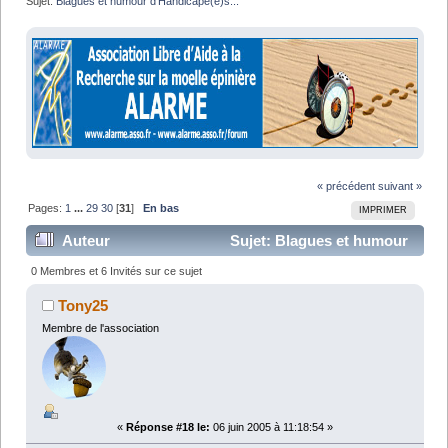
Sujet:
Blagues et humour d'Handicapé(e)s...
« précédent
suivant »
Pages:
1
...
29
30
[
31
]
En bas
IMPRIMER
Auteur
Sujet: Blagues et humour
d'Handicapé(e)s... (Lu 637761 fois)
0 Membres et 6 Invités sur ce sujet
Tony25
Membre de l'association
«
Réponse #18 le:
06 juin 2005 à 11:18:54 »