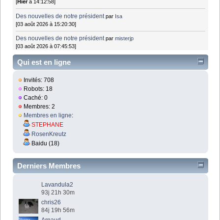
[
Hier
à 14:12:58]
Des nouvelles de notre président
par
Isa
[03 août 2026 à 15:20:30]
Des nouvelles de notre président
par
misterjp
[03 août 2026 à 07:45:53]
Qui est en ligne
Invités: 708
Robots: 18
Caché: 0
Membres: 2
Membres en ligne
:
STEPHANE
RosenKreutz
Baidu (18)
Derniers Membres
Lavandula2
93j 21h 30m
chris26
84j 19h 56m
Arnaud