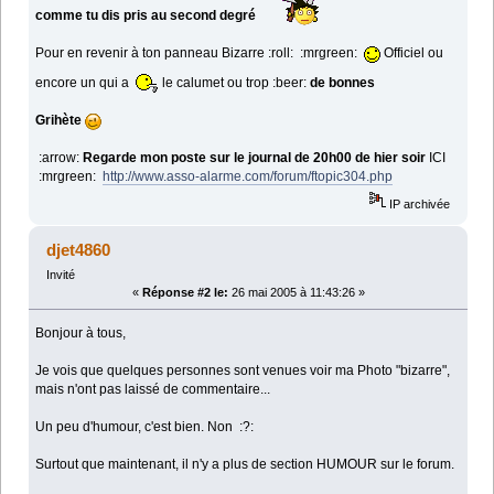
comme tu dis pris au second degré
Pour en revenir à ton panneau Bizarre :roll: :mrgreen:
Officiel ou
encore un qui a
le calumet ou trop :beer:
de bonnes
Grihète
:arrow:
Regarde mon poste sur le journal de 20h00 de hier soir
ICI
:mrgreen:
http://www.asso-alarme.com/forum/ftopic304.php
IP archivée
djet4860
Invité
«
Réponse #2 le:
26 mai 2005 à 11:43:26 »
Bonjour à tous,
Je vois que quelques personnes sont venues voir ma Photo "bizarre",
mais n'ont pas laissé de commentaire...
Un peu d'humour, c'est bien. Non :?:
Surtout que maintenant, il n'y a plus de section HUMOUR sur le forum.