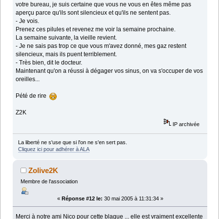
votre bureau, je suis certaine que vous ne vous en êtes même pas
aperçu parce qu'ils sont silencieux et qu'ils ne sentent pas.
- Je vois.
Prenez ces pilules et revenez me voir la semaine prochaine.
La semaine suivante, la vieille revient.
- Je ne sais pas trop ce que vous m'avez donné, mes gaz restent
silencieux, mais ils puent terriblement.
- Très bien, dit le docteur.
Maintenant qu'on a réussi à dégager vos sinus, on va s'occuper de vos
oreilles...
Pété de rire
Z2K
IP archivée
La liberté ne s'use que si l'on ne s'en sert pas.
Cliquez ici pour adhérer à ALA
Zolive2K
Membre de l'association
«
Réponse #12 le:
30 mai 2005 à 11:31:34 »
Merci à notre ami Nico pour cette blague ... elle est vraiment excellente