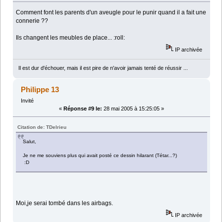
Comment font les parents d'un aveugle pour le punir quand il a fait une
connerie ??
Ils changent les meubles de place... :roll:
IP archivée
Il est dur d'échouer, mais il est pire de n'avoir jamais tenté de réussir ...
Philippe 13
Invité
«
Réponse #9 le:
28 mai 2005 à 15:25:05 »
Citation de: TDelrieu
Salut,
Je ne me souviens plus qui avait posté ce dessin hilarant (Tétar...?)
:D
Moi,je serai tombé dans les airbags.
IP archivée