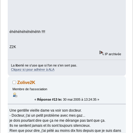
éhéhéhéhéhéhéhh !!!!
Z2K
IP archivée
La liberté ne s'use que si l'on ne s'en sert pas.
Cliquez ici pour adhérer à ALA
Zolive2K
Membre de l'association
«
Réponse #13 le:
30 mai 2005 à 13:24:35 »
Une gentille vieille dame va voir son docteur.
- Docteur, j'ai un petit problème avec mes gaz...
je dois pourtant dire que ça ne me dérange pas tant que ça.
Ils ne sentent jamais et ils sont toujours silencieux.
Rien que pour dire, j'ai pété au moins dix fois depuis que je suis dans