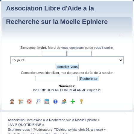
Association Libre d'Aide a la
Recherche sur la Moelle Epiniere
Bienvenue,
Invité
. Merci de
vous connecter
ou de
vous inscrire
.
Connexion avec identifiant, mot de passe et durée de la session
Nouvelles:
INSCRIPTION AU FORUM ALARME cliquez ici
Association Libre d'Aide a la Recherche sur la Moelle Epiniere
»
LA VIE QUOTIDIENNE
»
Exprimez-vous !
(Modérateurs:
TDelrieu
,
sylvia
,
chris26
,
anneso
) »