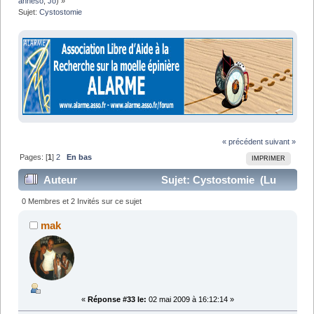
anneso
,
Jo
) »
Sujet:
Cystostomie
« précédent
suivant »
Pages: [
1
]
2
En bas
IMPRIMER
Auteur
Sujet: Cystostomie (Lu
62389 fois)
0 Membres et 2 Invités sur ce sujet
mak
«
Réponse #33 le:
02 mai 2009 à 16:12:14 »