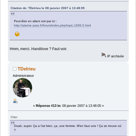
Citation de: TDelrieu le 08 janvier 2007 à 13:48:05
Peut-être en allant voir par ici :
http://alarme.asso.fr/forum/index.php/topic,1936.0.html
Hmm, merci. Handilove ? Faut voir.
IP archivée
TDelrieu
Administrateur
«
Réponse #13 le:
08 janvier 2007 à 13:48:05 »
Citer
Ouah, super. Ça a l'air bien, ça, une femme. M'en faut une ! Ça se trouve où
?