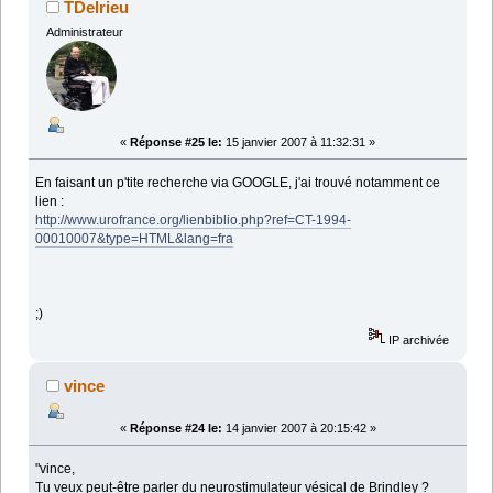
TDelrieu
Administrateur
«
Réponse #25 le:
15 janvier 2007 à 11:32:31 »
En faisant un p'tite recherche via GOOGLE, j'ai trouvé notamment ce
lien :
http://www.urofrance.org/lienbiblio.php?ref=CT-1994-
00010007&type=HTML&lang=fra
;)
IP archivée
vince
«
Réponse #24 le:
14 janvier 2007 à 20:15:42 »
"vince,
Tu veux peut-être parler du neurostimulateur vésical de Brindley ?