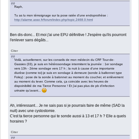
Raph,
Tu as lu mon témoignage sur la pose ratée d'une endoprothèse :
http://alarme.asso.fr/forum/index.php/topic,2468.0.html
Ben dis-donc... Et moi j'ai une EPU définitive ! J'espère qu'ils pourront
l'enlever sans dégâts...
Citer
Voilà, actuellement, sur les conseils de mon médecin du CRF Tour-de-
Gassies (33), je suis en hétérosondage intermitent la journée : 1er sondage
vers 13h - 2ème sondage vers 17 h ; la nuit à cause d'une importante
diurèse (comme toi) je suis en sondage à demeure (sonde à ballonnet type
Foley) : pose de la sonde à balonnet au moment du coucher, et enlèvement
au moment du lever. Comme cela, ça coincide avec les heures de
dispoinibilité de ma Tierce Personne ! Et j'ai pas plus de pb d'infection
urinaire qu'avant...
Ah, intéressant... Je ne sais pas si je pourrais faire de même (SAD la
nuit) avec une cystostomie.
C'est ta tierce personne qui te sonde aussi à 13 et 17 h ? Elle a quels
horaires ?
Citer