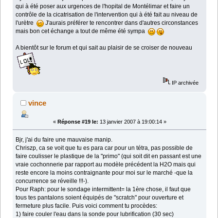
qui à été poser aux urgences de l'hopital de Montélimar et faire un
contrôle de la cicatrisation de l'intervention qui à été fait au niveau de
l'urètre
J'aurais préférer te rencontrer dans d'autres circonstances
mais bon cet échange a tout de même été sympa
A bientôt sur le forum et qui sait au plaisir de se croiser de nouveau
IP archivée
vince
«
Réponse #19 le:
13 janvier 2007 à 19:00:14 »
Bjr, j'ai du faire une mauvaise manip.
Chriszp, ca se voit que tu es para car pour un tétra, pas possible de
faire coulisser le plastique de la "primo" (qui soit dit en passant est une
vraie cochonnerie par rapport au modèle précédent la H2O mais qui
reste encore la moins contraignante pour moi sur le marché -que la
concurrence se réveille !!!-).
Pour Raph: pour le sondage intermittent= la 1ère chose, il faut que
tous tes pantalons soient équipés de "scratch" pour ouverture et
fermeture plus facile. Puis voici comment tu procèdes:
1) faire couler l'eau dans la sonde pour lubrification (30 sec)