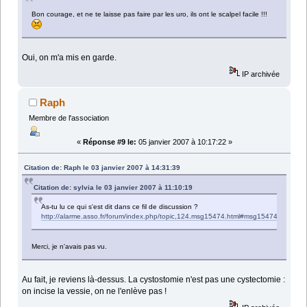
Bon courage, et ne te laisse pas faire par les uro, ils ont le scalpel facile !!!
Oui, on m'a mis en garde.
IP archivée
Raph
Membre de l'association
«
Réponse #9 le:
05 janvier 2007 à 10:17:22 »
Citation de: Raph le 03 janvier 2007 à 14:31:39
Citation de: sylvia le 03 janvier 2007 à 11:10:19
As-tu lu ce qui s'est dit dans ce fil de discussion ?
http://alarme.asso.fr/forum/index.php/topic,124.msg15474.html#msg15474
Merci, je n'avais pas vu.
Au fait, je reviens là-dessus. La cystostomie n'est pas une cystectomie :
on incise la vessie, on ne l'enlève pas !