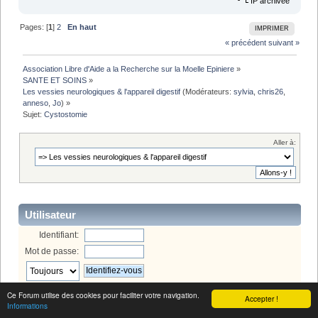
IP archivée
Pages: [
1
]
2
En haut
IMPRIMER
« précédent
suivant »
Association Libre d'Aide a la Recherche sur la Moelle Epiniere
»
SANTE ET SOINS
»
Les vessies neurologiques & l'appareil digestif
(Modérateurs:
sylvia
,
chris26
,
anneso
,
Jo
) »
Sujet:
Cystostomie
Aller à:
Utilisateur
Identifiant:
Mot de passe:
Bienvenue,
Invité
. Merci de
vous connecter
ou de
vous inscrire
.
Ce Forum utilise des cookies pour faciliter votre navigation.
Accepter !
Informations
Menu forum