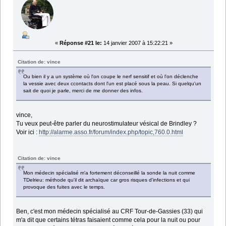
«
Réponse #21 le:
14 janvier 2007 à 15:22:21 »
Citation de: vince
Ou bien il y a un système où l'on coupe le nerf sensitif et où l'on déclenche
la vessie avec deux ccontacts dont l'un est placé sous la peau. Si quelqu'un
sait de quoi je parle, merci de me donner des infos.
vince,
Tu veux peut-être parler du neurostimulateur vésical de Brindley ?
Voir ici :
http://alarme.asso.fr/forum/index.php/topic,760.0.html
Citation de: vince
Mon médecin spécialisé m'a fortement déconseillé la sonde la nuit comme
TDelrieu: méthode qu'il dit archaïque car gros risques d'infections et qui
provoque des fuites avec le temps.
Ben, c'est mon médecin spécialisé au CRF Tour-de-Gassies (33) qui
m'a dit que certains tétras faisaient comme cela pour la nuit ou pour