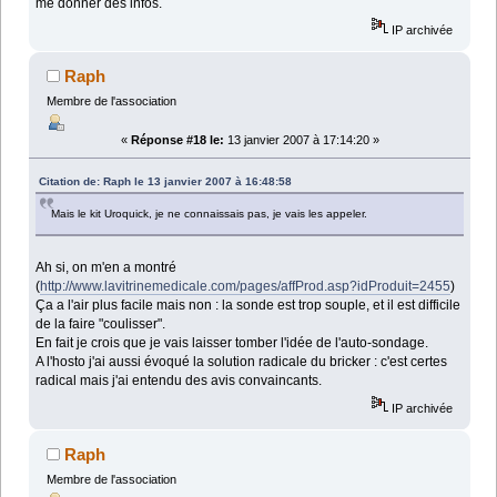
me donner des infos.
IP archivée
Raph
Membre de l'association
«
Réponse #18 le:
13 janvier 2007 à 17:14:20 »
Citation de: Raph le 13 janvier 2007 à 16:48:58
Mais le kit Uroquick, je ne connaissais pas, je vais les appeler.
Ah si, on m'en a montré
(
http://www.lavitrinemedicale.com/pages/affProd.asp?idProduit=2455
)
Ça a l'air plus facile mais non : la sonde est trop souple, et il est difficile
de la faire "coulisser".
En fait je crois que je vais laisser tomber l'idée de l'auto-sondage.
A l'hosto j'ai aussi évoqué la solution radicale du bricker : c'est certes
radical mais j'ai entendu des avis convaincants.
IP archivée
Raph
Membre de l'association