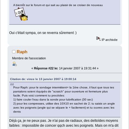
A bientôt sur le forum et qui sait au plaisir de se croiser de nouveau
Oui c'était sympa, on se reverra sûrement :)
IP archivée
Raph
Membre de l'association
«
Réponse #22 le:
14 janvier 2007 à 19:31:44 »
Citation de: vince le 13 janvier 2007 à 19:00:14
Pour Raph: pour le sondage intermittent= la 1ère chose, il faut que tous tes
pantalons soient équipés de "scratch" pour ouverture et fermeture plus
facile. Puis voici comment tu procèdes:
1) faire couler l'eau dans la sonde pour lubrification (30 sec)
2) pour les compresses, utilise des 10X10 en sachet de 2; tu saisis un angle
avec les poignets (angle qui se sépare le + facilement) et tu ouvres avec les
dents
Déjà ça, je ne peux pas. Je n'ai pas de radiaux, des deltoïdes moyens
faibles : impossible de coincer qqch avec les poignets. Mais on m'a dit