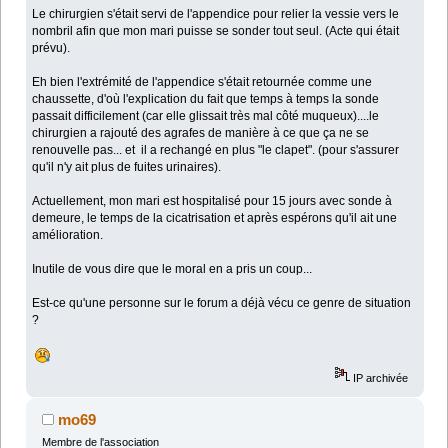
Le chirurgien s'était servi de l'appendice pour relier la vessie vers le
nombril afin que mon mari puisse se sonder tout seul. (Acte qui était
prévu).
Eh bien l'extrémité de l'appendice s'était retournée comme une
chaussette, d'où l'explication du fait que temps à temps la sonde
passait difficilement (car elle glissait très mal côté muqueux)....le
chirurgien a rajouté des agrafes de manière à ce que ça ne se
renouvelle pas... et il a rechangé en plus "le clapet". (pour s'assurer
qu'il n'y ait plus de fuites urinaires).
Actuellement, mon mari est hospitalisé pour 15 jours avec sonde à
demeure, le temps de la cicatrisation et après espérons qu'il ait une
amélioration.
Inutile de vous dire que le moral en a pris un coup...
Est-ce qu'une personne sur le forum a déjà vécu ce genre de situation
?
IP archivée
mo69
Membre de l'association