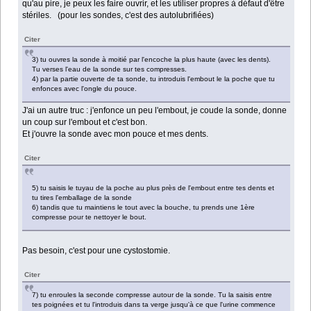
qu'au pire, je peux les faire ouvrir, et les utiliser propres à défaut d'être
stériles. (pour les sondes, c'est des autolubrifiées)
Citer
3) tu ouvres la sonde à moitié par l'encoche la plus haute (avec les dents).
Tu verses l'eau de la sonde sur tes compresses.
4) par la partie ouverte de ta sonde, tu introduis l'embout le la poche que tu
enfonces avec l'ongle du pouce.
J'ai un autre truc : j'enfonce un peu l'embout, je coude la sonde, donne
un coup sur l'embout et c'est bon.
Et j'ouvre la sonde avec mon pouce et mes dents.
Citer
5) tu saisis le tuyau de la poche au plus près de l'embout entre tes dents et
tu tires l'emballage de la sonde
6) tandis que tu maintiens le tout avec la bouche, tu prends une 1ère
compresse pour te nettoyer le bout.
Pas besoin, c'est pour une cystostomie.
Citer
7) tu enroules la seconde compresse autour de la sonde. Tu la saisis entre
tes poignées et tu l'introduis dans ta verge jusqu'à ce que l'urine commence