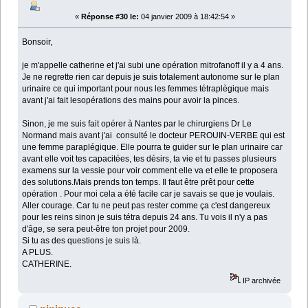
«
Réponse #30 le:
04 janvier 2009 à 18:42:54 »
Bonsoir,
je m'appelle catherine et j'ai subi une opération mitrofanoff il y a 4 ans.
Je ne regrette rien car depuis je suis totalement autonome sur le plan
urinaire ce qui important pour nous les femmes tétraplègique mais
avant j'ai fait lesopérations des mains pour avoir la pinces.
Sinon, je me suis fait opérer à Nantes par le chirurgiens Dr Le
Normand mais avant j'ai consulté le docteur PEROUIN-VERBE qui est
une femme paraplégique. Elle pourra te guider sur le plan urinaire car
avant elle voit tes capacitées, tes désirs, ta vie et tu passes plusieurs
examens sur la vessie pour voir comment elle va et elle te proposera
des solutions.Mais prends ton temps. Il faut être prêt pour cette
opération . Pour moi cela a été facile car je savais se que je voulais.
Aller courage. Car tu ne peut pas rester comme ça c'est dangereux
pour les reins sinon je suis tétra depuis 24 ans. Tu vois il n'y a pas
d'âge, se sera peut-être ton projet pour 2009.
Si tu as des questions je suis là.
A PLUS.
CATHERINE.
IP archivée