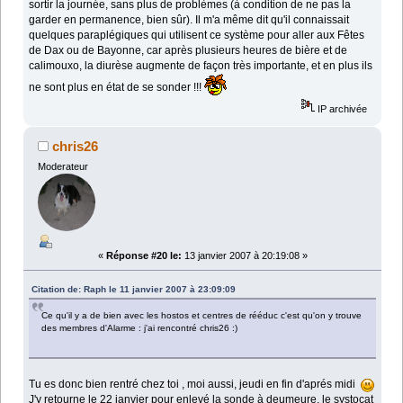
sortir la journée, sans plus de problèmes (à condition de ne pas la
garder en permanence, bien sûr). Il m'a même dit qu'il connaissait
quelques paraplégiques qui utilisent ce système pour aller aux Fêtes
de Dax ou de Bayonne, car après plusieurs heures de bière et de
calimouxo, la diurèse augmente de façon très importante, et en plus ils
ne sont plus en état de se sonder !!!
IP archivée
chris26
Moderateur
«
Réponse #20 le:
13 janvier 2007 à 20:19:08 »
Citation de: Raph le 11 janvier 2007 à 23:09:09
Ce qu'il y a de bien avec les hostos et centres de rééduc c'est qu'on y trouve
des membres d'Alarme : j'ai rencontré chris26 :)
Tu es donc bien rentré chez toi , moi aussi, jeudi en fin d'aprés midi
J'y retourne le 22 janvier pour enlevé la sonde à deumeure, le systocat