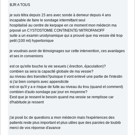
BJR A TOUS
je suis tétra depuis 15 ans avec sonde à demeur depuis 4 ans
incapable de faire le sondage intermittant seul
hospitalisé au centre de kerpape en ce moment mon médecin ma
prposé un CYSTOSTOMIE CONTINENTE/ MITROFANOFF
suite a un examin urodynamique qui a prouvé que ma vessie été trop
petit (100 ml) hypertonique
je voudrais avoir de témoignages sur cette intervention, ces avantages
et ses in convenions
est ce qu'elle touche la vie sexuels ( érection, éjaculation)?
combien sa sera la capacité globale de ma vessie?
au niveau des transites?puisque il vont enlevé une partie de l'intestin
si j'ai bien compris avec appendicite
est ce qu'il y a e risque de fuite au niveau du trou (quand et comment)
combien d'auto-sondage par jour en moyenne?
Eest que je ressent le besoin quand ma vessie se remplisse car
d'habitude je ressent
j'ai posé bc de questions a mon médecin mais l'expériences des
patients reste plus important et plus utiles que des paroles de toubib
merci de vos réponse d'avance