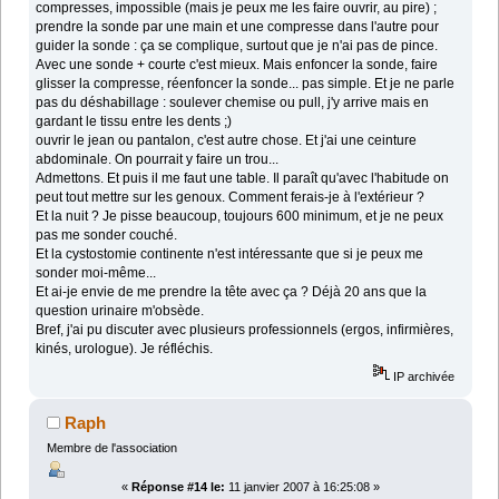
compresses, impossible (mais je peux me les faire ouvrir, au pire) ;
prendre la sonde par une main et une compresse dans l'autre pour
guider la sonde : ça se complique, surtout que je n'ai pas de pince.
Avec une sonde + courte c'est mieux. Mais enfoncer la sonde, faire
glisser la compresse, réenfoncer la sonde... pas simple. Et je ne parle
pas du déshabillage : soulever chemise ou pull, j'y arrive mais en
gardant le tissu entre les dents ;)
ouvrir le jean ou pantalon, c'est autre chose. Et j'ai une ceinture
abdominale. On pourrait y faire un trou...
Admettons. Et puis il me faut une table. Il paraît qu'avec l'habitude on
peut tout mettre sur les genoux. Comment ferais-je à l'extérieur ?
Et la nuit ? Je pisse beaucoup, toujours 600 minimum, et je ne peux
pas me sonder couché.
Et la cystostomie continente n'est intéressante que si je peux me
sonder moi-même...
Et ai-je envie de me prendre la tête avec ça ? Déjà 20 ans que la
question urinaire m'obsède.
Bref, j'ai pu discuter avec plusieurs professionnels (ergos, infirmières,
kinés, urologue). Je réfléchis.
IP archivée
Raph
Membre de l'association
«
Réponse #14 le:
11 janvier 2007 à 16:25:08 »