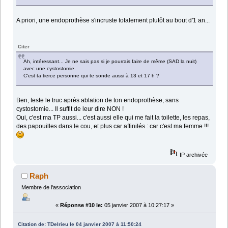
A priori, une endoprothèse s'incruste totalement plutôt au bout d'1 an...
Citer
Ah, intéressant... Je ne sais pas si je pourrais faire de même (SAD la nuit)
avec une cystostomie.
C'est ta tierce personne qui te sonde aussi à 13 et 17 h ?
Ben, teste le truc après ablation de ton endoprothèse, sans
cystostomie... Il suffit de leur dire NON !
Oui, c'est ma TP aussi... c'est aussi elle qui me fait la toilette, les repas,
des papouilles dans le cou, et plus car affinités : car c'est ma femme !!!
IP archivée
Raph
Membre de l'association
«
Réponse #10 le:
05 janvier 2007 à 10:27:17 »
Citation de: TDelrieu le 04 janvier 2007 à 11:50:24