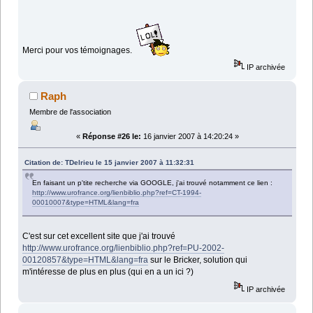
Merci pour vos témoignages.
IP archivée
Raph
Membre de l'association
«
Réponse #26 le:
16 janvier 2007 à 14:20:24 »
Citation de: TDelrieu le 15 janvier 2007 à 11:32:31
En faisant un p'tite recherche via GOOGLE, j'ai trouvé notamment ce lien :
http://www.urofrance.org/lienbiblio.php?ref=CT-1994-
00010007&type=HTML&lang=fra
C'est sur cet excellent site que j'ai trouvé
http://www.urofrance.org/lienbiblio.php?ref=PU-2002-
00120857&type=HTML&lang=fra
sur le Bricker, solution qui
m'intéresse de plus en plus (qui en a un ici ?)
IP archivée