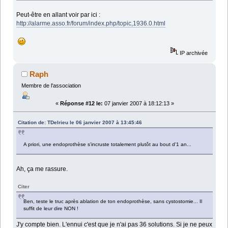
Peut-être en allant voir par ici :
http://alarme.asso.fr/forum/index.php/topic,1936.0.html
IP archivée
Raph
Membre de l'association
«
Réponse #12 le:
07 janvier 2007 à 18:12:13 »
Citation de: TDelrieu le 06 janvier 2007 à 13:45:46
A priori, une endoprothèse s'incruste totalement plutôt au bout d'1 an...
Ah, ça me rassure.
Citer
Ben, teste le truc après ablation de ton endoprothèse, sans cystostomie... Il
suffit de leur dire NON !
J'y compte bien. L'ennui c'est que je n'ai pas 36 solutions. Si je ne peux