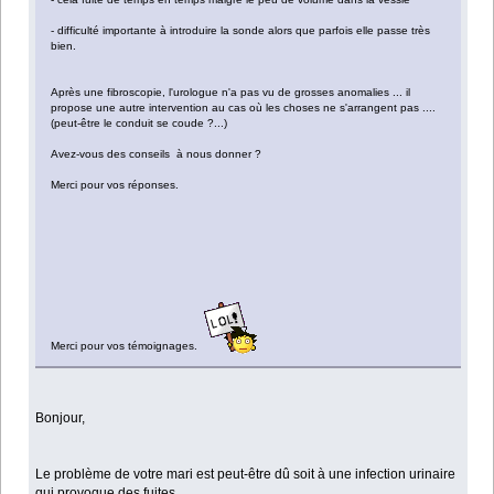
- difficulté importante à introduire la sonde alors que parfois elle passe très
bien.
Après une fibroscopie, l'urologue n'a pas vu de grosses anomalies ... il
propose une autre intervention au cas où les choses ne s'arrangent pas ....
(peut-être le conduit se coude ?...)
Avez-vous des conseils à nous donner ?
Merci pour vos réponses.
Merci pour vos témoignages.
Bonjour,
Le problème de votre mari est peut-être dû soit à une infection urinaire
qui provoque des fuites.