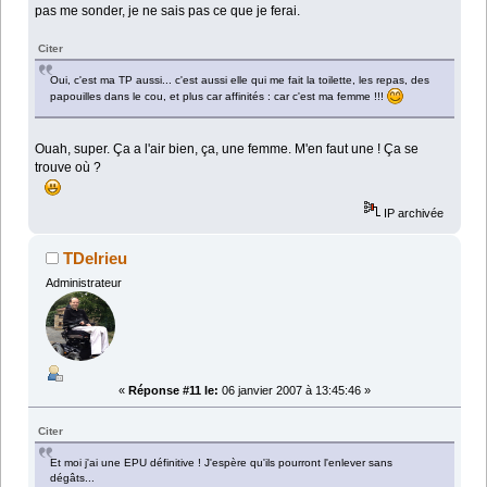
pas me sonder, je ne sais pas ce que je ferai.
Citer
Oui, c'est ma TP aussi... c'est aussi elle qui me fait la toilette, les repas, des
papouilles dans le cou, et plus car affinités : car c'est ma femme !!!
Ouah, super. Ça a l'air bien, ça, une femme. M'en faut une ! Ça se
trouve où ?
IP archivée
TDelrieu
Administrateur
«
Réponse #11 le:
06 janvier 2007 à 13:45:46 »
Citer
Et moi j'ai une EPU définitive ! J'espère qu'ils pourront l'enlever sans
dégâts...