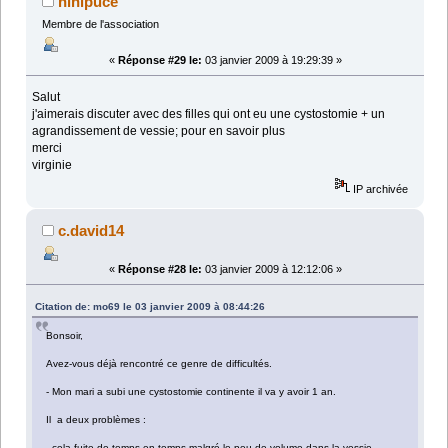
ninipuce
Membre de l'association
«
Réponse #29 le:
03 janvier 2009 à 19:29:39 »
Salut
j'aimerais discuter avec des filles qui ont eu une cystostomie + un
agrandissement de vessie; pour en savoir plus
merci
virginie
IP archivée
c.david14
«
Réponse #28 le:
03 janvier 2009 à 12:12:06 »
Citation de: mo69 le 03 janvier 2009 à 08:44:26
Bonsoir,
Avez-vous déjà rencontré ce genre de difficultés.
- Mon mari a subi une cystostomie continente il va y avoir 1 an.
Il a deux problèmes :
- cela fuite de temps en temps malgré le peu de volume dans la vessie