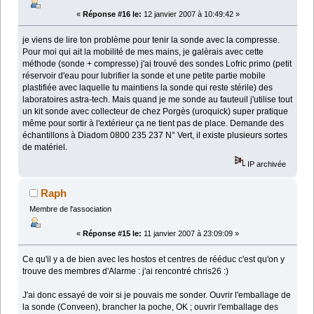
«
Réponse #16 le:
12 janvier 2007 à 10:49:42 »
je viens de lire ton problème pour tenir la sonde avec la compresse.
Pour moi qui ait la mobilité de mes mains, je galèrais avec cette
méthode (sonde + compresse) j'ai trouvé des sondes Lofric primo (petit
réservoir d'eau pour lubrifier la sonde et une petite partie mobile
plastifiée avec laquelle tu maintiens la sonde qui reste stérile) des
laboratoires astra-tech. Mais quand je me sonde au fauteuil j'utilise tout
un kit sonde avec collecteur de chez Porgès (uroquick) super pratique
même pour sortir à l'extérieur ça ne tient pas de place. Demande des
échantillons à Diadom 0800 235 237 N° Vert, il existe plusieurs sortes
de matériel.
IP archivée
Raph
Membre de l'association
«
Réponse #15 le:
11 janvier 2007 à 23:09:09 »
Ce qu'il y a de bien avec les hostos et centres de rééduc c'est qu'on y
trouve des membres d'Alarme : j'ai rencontré chris26 :)
J'ai donc essayé de voir si je pouvais me sonder. Ouvrir l'emballage de
la sonde (Conveen), brancher la poche, OK ; ouvrir l'emballage des