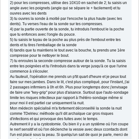
2) pour les compresses, utilise des 10X10 en sachet de 2; tu saisis un
angle avec les poignets (angle qui se sépare le + facilement) et tu
ouvres avec les dents
3) tu ouvres la sonde à moitié par l'encoche la plus haute (avec les
dents). Tu verses l'eau de la sonde sur tes compresses.
4) par la partie ouverte de ta sonde, tu introduis l'embout le la poche
que tu enfonces avec l'ongle du pouce.
5) tu saisis le tuyau de la poche au plus près de l'embout entre tes
dents et tu tires l'emballage de la sonde
6) tandis que tu maintiens le tout avec la bouche, tu prends une 1ère
compresse pour te nettoyer le bout.
7) tu enroules la seconde compresse autour de la sonde. Tu la saisis
entre tes poignées et tu l'introduis dans ta verge jusqu'à ce que l'urine
commence à s'écouler.
Au fauteuil, l'opération me prends un p'tit quart d'heure et je peux tout
faire sur mes jambes. Dans le lit, c'est plus compliqué, pour l'instant, j'ai
2 passages infirmiers à 0h et 6h. Plus pour longtemps donc j'envisage
de faire une "key-grip" pour plus d'aisance. Surtout que l'auto-sondage
limite les risques infectieux par rapport à l'hétéro-sondage même si
pour moi il est partiel car uniquement la nuit.
Mon médecin spécialisé m'a fortement déconseillé la sonde la nuit
comme TDelrieu: méthode qu'il dit archaïque car gros risques
d'infections et qui provoque des fuites avec le temps.
Autrement il y a la cystostomie. Ou bien il y a un système où l'on coupe
le nerf sensitif et où l'on déclenche la vessie avec deux ccontacts dont
l'un est placé sous la peau. Si quelqu'un sait de quoi je parle, merci de