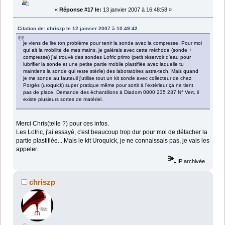
«
Réponse #17 le:
13 janvier 2007 à 16:48:58 »
Citation de: chriszp le 12 janvier 2007 à 10:49:42
je viens de lire ton problème pour tenir la sonde avec la compresse. Pour moi
qui ait la mobilité de mes mains, je galèrais avec cette méthode (sonde +
compresse) j'ai trouvé des sondes Lofric primo (petit réservoir d'eau pour
lubrifier la sonde et une petite partie mobile plastifiée avec laquelle tu
maintiens la sonde qui reste stérile) des laboratoires astra-tech. Mais quand
je me sonde au fauteuil j'utilise tout un kit sonde avec collecteur de chez
Porgès (uroquick) super pratique même pour sortir à l'extérieur ça ne tient
pas de place. Demande des échantillons à Diadom 0800 235 237 N° Vert, il
existe plusieurs sortes de matériel.
Merci Chris(telle ?) pour ces infos.
Les Lofric, j'ai essayé, c'est beaucoup trop dur pour moi de détacher la
partie plastifiée... Mais le kit Uroquick, je ne connaissais pas, je vais les
appeler.
IP archivée
chriszp