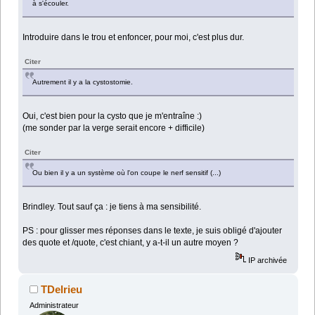
à s'écouler.
Introduire dans le trou et enfoncer, pour moi, c'est plus dur.
Citer
Autrement il y a la cystostomie.
Oui, c'est bien pour la cysto que je m'entraîne :)
(me sonder par la verge serait encore + difficile)
Citer
Ou bien il y a un système où l'on coupe le nerf sensitif (...)
Brindley. Tout sauf ça : je tiens à ma sensibilité.
PS : pour glisser mes réponses dans le texte, je suis obligé d'ajouter
des quote et /quote, c'est chiant, y a-t-il un autre moyen ?
IP archivée
TDelrieu
Administrateur