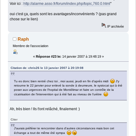
Voir ici :
http://alarme.asso.fr/forum/index.php/topic,760.0.html
"
oui c'est ça, quels sont les avantages/inconvénients ? (pas grand
chose sur le lien)
IP archivée
Raph
Membre de l'association
«
Réponse #23 le:
14 janvier 2007 à 19:48:19 »
Citation de: chris26 le 13 janvier 2007 à 20:19:08
Tu es donc bien rentré chez toi , moi aussi, jeudi en fin d'aprés midi
J'y
retourne le 22 janvier pour enlevé la sonde à deumeure, le systocat qui à été
poser aux urgences de l'hopital de Montélimar et faire un contrôle de la
cicatrisation de l'intervention qui à été fait au niveau de l'urètre
Ah, très bien ! Ils t'ont relâché, finalement :)
Citer
J'aurais préférer te rencontrer dans d'autres circonstances mais bon cet
échange a tout de même été sympa