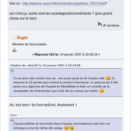
Voir ici :
http://alarme.asso.fr/forum/index.php/topic,760.0.html
"
oui c'est ça, quels sont les avantages/inconvénients ? (pas grand
chose sur le lien)
IP archivée
Raph
Membre de l'association
«
Réponse #23 le:
14 janvier 2007 à 19:48:19 »
Citation de: chris26 le 13 janvier 2007 à 20:19:08
Tu es donc bien rentré chez toi , moi aussi, jeudi en fin d'aprés midi
J'y
retourne le 22 janvier pour enlevé la sonde à deumeure, le systocat qui à été
poser aux urgences de l'hopital de Montélimar et faire un contrôle de la
cicatrisation de l'intervention qui à été fait au niveau de l'urètre
Ah, très bien ! Ils t'ont relâché, finalement :)
Citer
J'aurais préférer te rencontrer dans d'autres circonstances mais bon cet
échange a tout de même été sympa