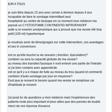
BJR A TOUS
je suis tétra depuis 15 ans avec sonde à demeur depuis 4 ans
incapable de faire le sondage intermittant seul
hospitalisé au centre de kerpape en ce moment mon médecin ma
prposé un CYSTOSTOMIE CONTINENTE/ MITROFANOFF
suite a un examin urodynamique qui a prouvé que ma vessie été trop
petit (100 ml) hypertonique
je voudrais avoir de témoignages sur cette intervention, ces avantages
et ses in convenions
est ce qu'elle touche la vie sexuels ( érection, éjaculation)?
combien sa sera la capacité globale de ma vessie?
au niveau des transites?puisque il vont enlevé une partie de l'intestin
si j'ai bien compris avec appendicite
est ce qu'il y a e risque de fuite au niveau du trou (quand et comment)
combien d'auto-sondage par jour en moyenne?
Eest que je ressent le besoin quand ma vessie se remplisse car
d'habitude je ressent
j'ai posé bc de questions a mon médecin mais l'expériences des
patients reste plus important et plus utiles que des paroles de toubib
merci de vos réponse d'avance