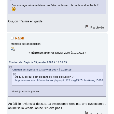
Bon courage, et ne te laisse pas faire par les uro, ils ont le scalpel facile !!!
Oui, on m'a mis en garde.
IP archivée
Raph
Membre de l'association
«
Réponse #9 le:
05 janvier 2007 à 10:17:22 »
Citation de: Raph le 03 janvier 2007 à 14:31:39
Citation de: sylvia le 03 janvier 2007 à 11:10:19
As-tu lu ce qui s'est dit dans ce fil de discussion ?
http://alarme.asso.fr/forum/index.php/topic,124.msg15474.html#msg15474
Merci, je n'avais pas vu.
Au fait, je reviens là-dessus. La cystostomie n'est pas une cystectomie :
on incise la vessie, on ne l'enlève pas !