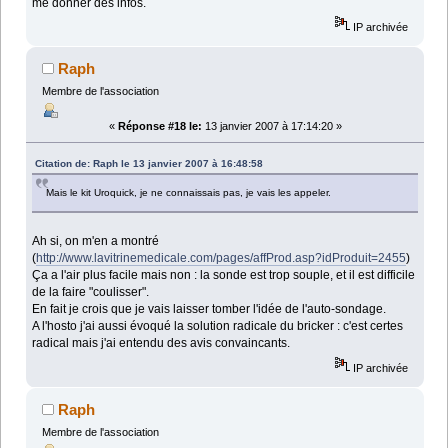
me donner des infos.
IP archivée
Raph
Membre de l'association
«
Réponse #18 le:
13 janvier 2007 à 17:14:20 »
Citation de: Raph le 13 janvier 2007 à 16:48:58
Mais le kit Uroquick, je ne connaissais pas, je vais les appeler.
Ah si, on m'en a montré
(
http://www.lavitrinemedicale.com/pages/affProd.asp?idProduit=2455
)
Ça a l'air plus facile mais non : la sonde est trop souple, et il est difficile
de la faire "coulisser".
En fait je crois que je vais laisser tomber l'idée de l'auto-sondage.
A l'hosto j'ai aussi évoqué la solution radicale du bricker : c'est certes
radical mais j'ai entendu des avis convaincants.
IP archivée
Raph
Membre de l'association