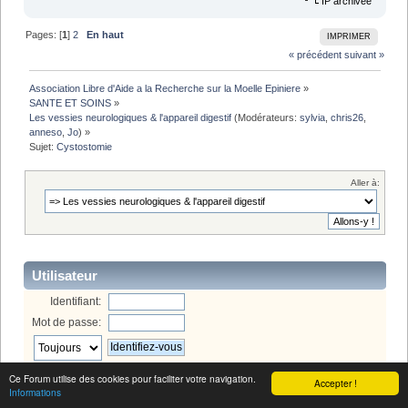
IP archivée
Pages: [
1
]
2
En haut
IMPRIMER
« précédent
suivant »
Association Libre d'Aide a la Recherche sur la Moelle Epiniere
»
SANTE ET SOINS
»
Les vessies neurologiques & l'appareil digestif
(Modérateurs:
sylvia
,
chris26
,
anneso
,
Jo
) »
Sujet:
Cystostomie
Aller à:
Utilisateur
Identifiant:
Mot de passe:
Bienvenue,
Invité
. Merci de
vous connecter
ou de
vous inscrire
.
Ce Forum utilise des cookies pour faciliter votre navigation.
Accepter !
Informations
Menu forum