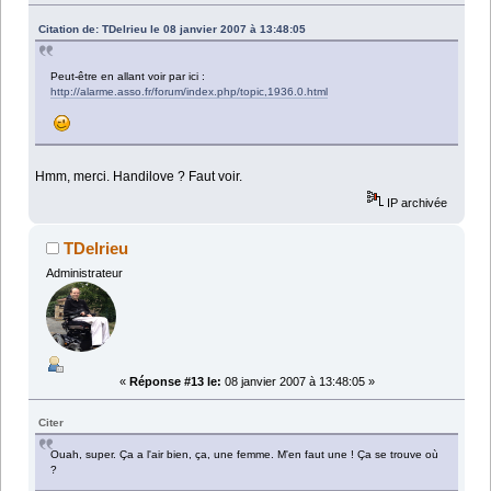
Citation de: TDelrieu le 08 janvier 2007 à 13:48:05
Peut-être en allant voir par ici :
http://alarme.asso.fr/forum/index.php/topic,1936.0.html
Hmm, merci. Handilove ? Faut voir.
IP archivée
TDelrieu
Administrateur
«
Réponse #13 le:
08 janvier 2007 à 13:48:05 »
Citer
Ouah, super. Ça a l'air bien, ça, une femme. M'en faut une ! Ça se trouve où
?