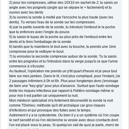
2) pour les compresses, utilise des 10X10 en sachet de 2; tu saisis un
angle avec les poignets (angle qui se sépare le + facilement) et tu
ouvres avec les dents
3) tu ouvres la sonde à moitié par l'encoche la plus haute (avec les
dents). Tu verses l'eau de la sonde sur tes compresses.
4) par la partie ouverte de ta sonde, tu introduis l'embout le la poche
que tu enfonces avec l'ongle du pouce.
5) tu saisis le tuyau de la poche au plus près de l'embout entre tes
dents et tu tires l'emballage de la sonde
6) tandis que tu maintiens le tout avec la bouche, tu prends une 1ère
compresse pour te nettoyer le bout.
7) tu enroules la seconde compresse autour de la sonde. Tu la saisis
entre tes poignées et tu l'introduis dans ta verge jusqu'à ce que l'urine
commence à s'écouler.
Au fauteuil, l'opération me prends un p'tit quart d'heure et je peux tout
faire sur mes jambes. Dans le lit, c'est plus compliqué, pour l'instant, j'ai
2 passages infirmiers à 0h et 6h. Plus pour longtemps donc j'envisage
de faire une "key-grip" pour plus d'aisance. Surtout que l'auto-sondage
limite les risques infectieux par rapport à l'hétéro-sondage même si
pour moi il est partiel car uniquement la nuit.
Mon médecin spécialisé m'a fortement déconseillé la sonde la nuit
comme TDelrieu: méthode qu'il dit archaïque car gros risques
d'infections et qui provoque des fuites avec le temps.
Autrement il y a la cystostomie. Ou bien il y a un système où l'on coupe
le nerf sensitif et où l'on déclenche la vessie avec deux ccontacts dont
l'un est placé sous la peau. Si quelqu'un sait de quoi je parle, merci de