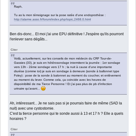
Raph,
Tu as lu mon témoignage sur la pose ratée d'une endoprothèse :
http://alarme.asso.fr/forum/index.php/topic,2468.0.html
Ben dis-donc... Et moi j'ai une EPU définitive ! J'espère qu'ils pourront
l'enlever sans dégâts...
Citer
Voilà, actuellement, sur les conseils de mon médecin du CRF Tour-de-
Gassies (33), je suis en hétérosondage intermitent la journée : 1er sondage
vers 13h - 2ème sondage vers 17 h ; la nuit à cause d'une importante
diurèse (comme toi) je suis en sondage à demeure (sonde à ballonnet type
Foley) : pose de la sonde à balonnet au moment du coucher, et enlèvement
au moment du lever. Comme cela, ça coincide avec les heures de
dispoinibilité de ma Tierce Personne ! Et j'ai pas plus de pb d'infection
urinaire qu'avant...
Ah, intéressant... Je ne sais pas si je pourrais faire de même (SAD la
nuit) avec une cystostomie.
C'est ta tierce personne qui te sonde aussi à 13 et 17 h ? Elle a quels
horaires ?
Citer