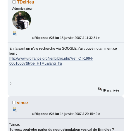
TDelrieu
Administrateur
«
Réponse #25 le:
15 janvier 2007 à 11:32:31 »
En faisant un p'tite recherche via GOOGLE, j'ai trouvé notamment ce
lien :
http://www.urofrance.org/lienbiblio.php?ref=CT-1994-
00010007&type=HTML&lang=fra
;)
IP archivée
vince
«
Réponse #24 le:
14 janvier 2007 à 20:15:42 »
"vince,
Tu veux peut-être parler du neurostimulateur vésical de Brindley ?