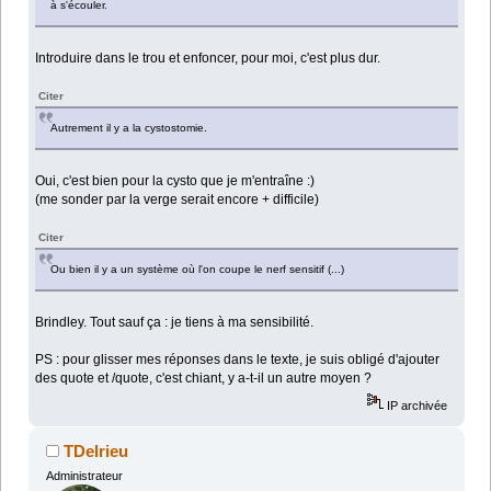
à s'écouler.
Introduire dans le trou et enfoncer, pour moi, c'est plus dur.
Citer
Autrement il y a la cystostomie.
Oui, c'est bien pour la cysto que je m'entraîne :)
(me sonder par la verge serait encore + difficile)
Citer
Ou bien il y a un système où l'on coupe le nerf sensitif (...)
Brindley. Tout sauf ça : je tiens à ma sensibilité.
PS : pour glisser mes réponses dans le texte, je suis obligé d'ajouter
des quote et /quote, c'est chiant, y a-t-il un autre moyen ?
IP archivée
TDelrieu
Administrateur