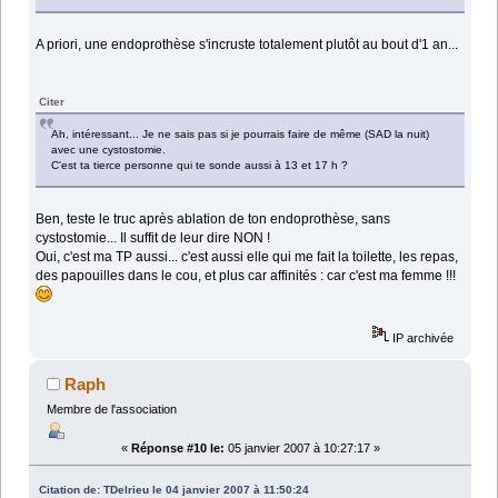
A priori, une endoprothèse s'incruste totalement plutôt au bout d'1 an...
Citer
Ah, intéressant... Je ne sais pas si je pourrais faire de même (SAD la nuit)
avec une cystostomie.
C'est ta tierce personne qui te sonde aussi à 13 et 17 h ?
Ben, teste le truc après ablation de ton endoprothèse, sans
cystostomie... Il suffit de leur dire NON !
Oui, c'est ma TP aussi... c'est aussi elle qui me fait la toilette, les repas,
des papouilles dans le cou, et plus car affinités : car c'est ma femme !!!
IP archivée
Raph
Membre de l'association
«
Réponse #10 le:
05 janvier 2007 à 10:27:17 »
Citation de: TDelrieu le 04 janvier 2007 à 11:50:24