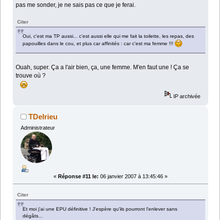
pas me sonder, je ne sais pas ce que je ferai.
Citer
Oui, c'est ma TP aussi... c'est aussi elle qui me fait la toilette, les repas, des
papouilles dans le cou, et plus car affinités : car c'est ma femme !!!
Ouah, super. Ça a l'air bien, ça, une femme. M'en faut une ! Ça se
trouve où ?
IP archivée
TDelrieu
Administrateur
«
Réponse #11 le:
06 janvier 2007 à 13:45:46 »
Citer
Et moi j'ai une EPU définitive ! J'espère qu'ils pourront l'enlever sans
dégâts...