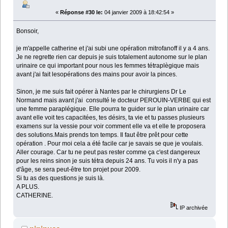
«
Réponse #30 le:
04 janvier 2009 à 18:42:54 »
Bonsoir,
je m'appelle catherine et j'ai subi une opération mitrofanoff il y a 4 ans.
Je ne regrette rien car depuis je suis totalement autonome sur le plan
urinaire ce qui important pour nous les femmes tétraplègique mais
avant j'ai fait lesopérations des mains pour avoir la pinces.
Sinon, je me suis fait opérer à Nantes par le chirurgiens Dr Le
Normand mais avant j'ai consulté le docteur PEROUIN-VERBE qui est
une femme paraplégique. Elle pourra te guider sur le plan urinaire car
avant elle voit tes capacitées, tes désirs, ta vie et tu passes plusieurs
examens sur la vessie pour voir comment elle va et elle te proposera
des solutions.Mais prends ton temps. Il faut être prêt pour cette
opération . Pour moi cela a été facile car je savais se que je voulais.
Aller courage. Car tu ne peut pas rester comme ça c'est dangereux
pour les reins sinon je suis tétra depuis 24 ans. Tu vois il n'y a pas
d'âge, se sera peut-être ton projet pour 2009.
Si tu as des questions je suis là.
A PLUS.
CATHERINE.
IP archivée