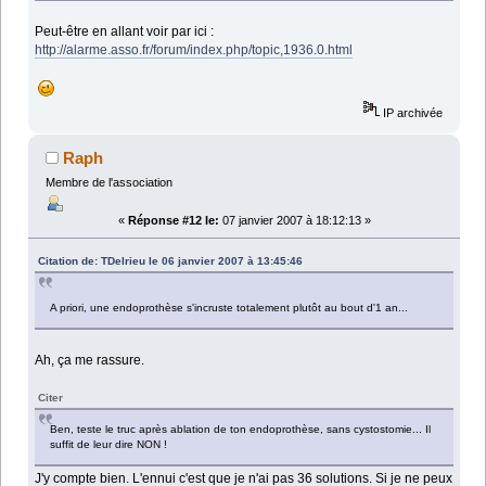
Peut-être en allant voir par ici :
http://alarme.asso.fr/forum/index.php/topic,1936.0.html
IP archivée
Raph
Membre de l'association
«
Réponse #12 le:
07 janvier 2007 à 18:12:13 »
Citation de: TDelrieu le 06 janvier 2007 à 13:45:46
A priori, une endoprothèse s'incruste totalement plutôt au bout d'1 an...
Ah, ça me rassure.
Citer
Ben, teste le truc après ablation de ton endoprothèse, sans cystostomie... Il
suffit de leur dire NON !
J'y compte bien. L'ennui c'est que je n'ai pas 36 solutions. Si je ne peux