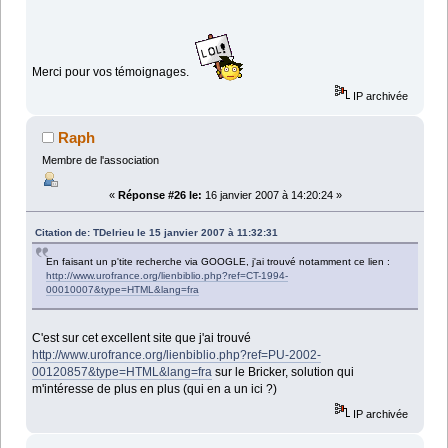
Merci pour vos témoignages.
IP archivée
Raph
Membre de l'association
«
Réponse #26 le:
16 janvier 2007 à 14:20:24 »
Citation de: TDelrieu le 15 janvier 2007 à 11:32:31
En faisant un p'tite recherche via GOOGLE, j'ai trouvé notamment ce lien :
http://www.urofrance.org/lienbiblio.php?ref=CT-1994-
00010007&type=HTML&lang=fra
C'est sur cet excellent site que j'ai trouvé
http://www.urofrance.org/lienbiblio.php?ref=PU-2002-
00120857&type=HTML&lang=fra
sur le Bricker, solution qui
m'intéresse de plus en plus (qui en a un ici ?)
IP archivée