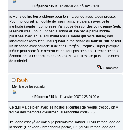
«
Réponse #16 le:
12 janvier 2007 à 10:49:42 »
je viens de lire ton problème pour tenir la sonde avec la compresse.
Pour moi qui ait la mobilité de mes mains, je galèrais avec cette
méthode (sonde + compresse) j'ai trouvé des sondes Lofric primo (petit
réservoir d'eau pour lubrifier la sonde et une petite partie mobile
plastifiée avec laquelle tu maintiens la sonde qui reste stérile) des
laboratoires astra-tech. Mais quand je me sonde au fauteuil j'utilise tout
un kit sonde avec collecteur de chez Porgès (uroquick) super pratique
même pour sortir à l'extérieur ça ne tient pas de place. Demande des
échantillons à Diadom 0800 235 237 N° Vert, il existe plusieurs sortes
de matériel.
IP archivée
Raph
Membre de l'association
«
Réponse #15 le:
11 janvier 2007 à 23:09:09 »
Ce qu'il y a de bien avec les hostos et centres de rééduc c'est qu'on y
trouve des membres d'Alarme : j'ai rencontré chris26 :)
J'ai donc essayé de voir si je pouvais me sonder. Ouvrir l'emballage de
la sonde (Conveen), brancher la poche, OK ; ouvrir l'emballage des