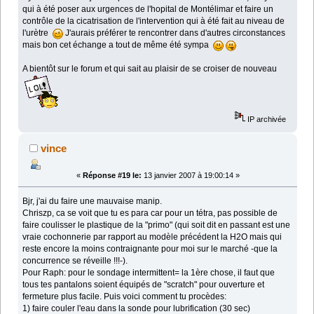
qui à été poser aux urgences de l'hopital de Montélimar et faire un
contrôle de la cicatrisation de l'intervention qui à été fait au niveau de
l'urètre
J'aurais préférer te rencontrer dans d'autres circonstances
mais bon cet échange a tout de même été sympa
A bientôt sur le forum et qui sait au plaisir de se croiser de nouveau
IP archivée
vince
«
Réponse #19 le:
13 janvier 2007 à 19:00:14 »
Bjr, j'ai du faire une mauvaise manip.
Chriszp, ca se voit que tu es para car pour un tétra, pas possible de
faire coulisser le plastique de la "primo" (qui soit dit en passant est une
vraie cochonnerie par rapport au modèle précédent la H2O mais qui
reste encore la moins contraignante pour moi sur le marché -que la
concurrence se réveille !!!-).
Pour Raph: pour le sondage intermittent= la 1ère chose, il faut que
tous tes pantalons soient équipés de "scratch" pour ouverture et
fermeture plus facile. Puis voici comment tu procèdes:
1) faire couler l'eau dans la sonde pour lubrification (30 sec)