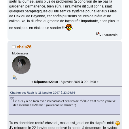
sortir la journée, sans plus de problèmes (à condition de ne pas la
garder en permanence, bien sûr). Il m'a même dit qu'il connaissait
quelques paraplégiques qui utilisent ce système pour aller aux Fêtes
de Dax ou de Bayonne, car après plusieurs heures de bière et de
calimouxo, la diurèse augmente de façon très importante, et en plus ils
ne sont plus en état de se sonder !!!
IP archivée
chris26
Moderateur
«
Réponse #20 le:
13 janvier 2007 à 20:19:08 »
Citation de: Raph le 11 janvier 2007 à 23:09:09
Ce qu'il y a de bien avec les hostos et centres de rééduc c'est qu'on y trouve
des membres d'Alarme : j'ai rencontré chris26 :)
Tu es donc bien rentré chez toi , moi aussi, jeudi en fin d'aprés midi
J'y retourne le 22 janvier pour enlevé la sonde à deumeure, le systocat