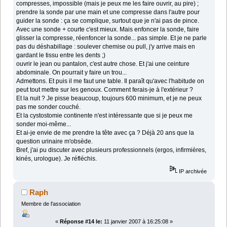
compresses, impossible (mais je peux me les faire ouvrir, au pire) ;
prendre la sonde par une main et une compresse dans l'autre pour
guider la sonde : ça se complique, surtout que je n'ai pas de pince.
Avec une sonde + courte c'est mieux. Mais enfoncer la sonde, faire
glisser la compresse, réenfoncer la sonde... pas simple. Et je ne parle
pas du déshabillage : soulever chemise ou pull, j'y arrive mais en
gardant le tissu entre les dents ;)
ouvrir le jean ou pantalon, c'est autre chose. Et j'ai une ceinture
abdominale. On pourrait y faire un trou...
Admettons. Et puis il me faut une table. Il paraît qu'avec l'habitude on
peut tout mettre sur les genoux. Comment ferais-je à l'extérieur ?
Et la nuit ? Je pisse beaucoup, toujours 600 minimum, et je ne peux
pas me sonder couché.
Et la cystostomie continente n'est intéressante que si je peux me
sonder moi-même...
Et ai-je envie de me prendre la tête avec ça ? Déjà 20 ans que la
question urinaire m'obsède.
Bref, j'ai pu discuter avec plusieurs professionnels (ergos, infirmières,
kinés, urologue). Je réfléchis.
IP archivée
Raph
Membre de l'association
«
Réponse #14 le:
11 janvier 2007 à 16:25:08 »