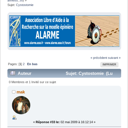
anneso
,
Jo
) »
Sujet:
Cystostomie
« précédent
suivant »
Pages: [
1
]
2
En bas
IMPRIMER
Auteur
Sujet: Cystostomie (Lu
62516 fois)
0 Membres et 1 Invité sur ce sujet
mak
«
Réponse #33 le:
02 mai 2009 à 16:12:14 »