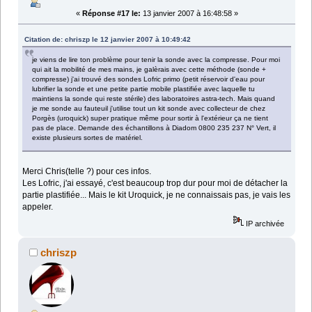
«
Réponse #17 le:
13 janvier 2007 à 16:48:58 »
Citation de: chriszp le 12 janvier 2007 à 10:49:42
je viens de lire ton problème pour tenir la sonde avec la compresse. Pour moi
qui ait la mobilité de mes mains, je galèrais avec cette méthode (sonde +
compresse) j'ai trouvé des sondes Lofric primo (petit réservoir d'eau pour
lubrifier la sonde et une petite partie mobile plastifiée avec laquelle tu
maintiens la sonde qui reste stérile) des laboratoires astra-tech. Mais quand
je me sonde au fauteuil j'utilise tout un kit sonde avec collecteur de chez
Porgès (uroquick) super pratique même pour sortir à l'extérieur ça ne tient
pas de place. Demande des échantillons à Diadom 0800 235 237 N° Vert, il
existe plusieurs sortes de matériel.
Merci Chris(telle ?) pour ces infos.
Les Lofric, j'ai essayé, c'est beaucoup trop dur pour moi de détacher la
partie plastifiée... Mais le kit Uroquick, je ne connaissais pas, je vais les
appeler.
IP archivée
chriszp