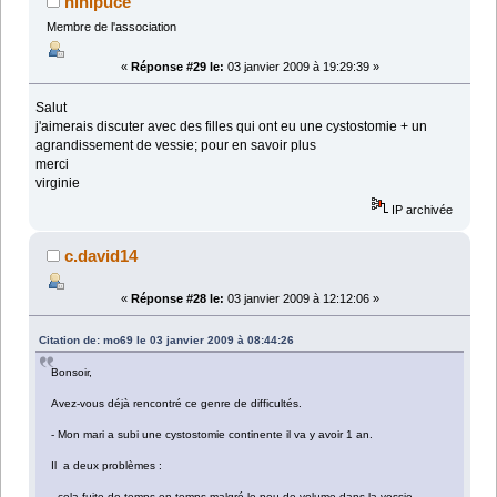
ninipuce
Membre de l'association
«
Réponse #29 le:
03 janvier 2009 à 19:29:39 »
Salut
j'aimerais discuter avec des filles qui ont eu une cystostomie + un
agrandissement de vessie; pour en savoir plus
merci
virginie
IP archivée
c.david14
«
Réponse #28 le:
03 janvier 2009 à 12:12:06 »
Citation de: mo69 le 03 janvier 2009 à 08:44:26
Bonsoir,
Avez-vous déjà rencontré ce genre de difficultés.
- Mon mari a subi une cystostomie continente il va y avoir 1 an.
Il a deux problèmes :
- cela fuite de temps en temps malgré le peu de volume dans la vessie