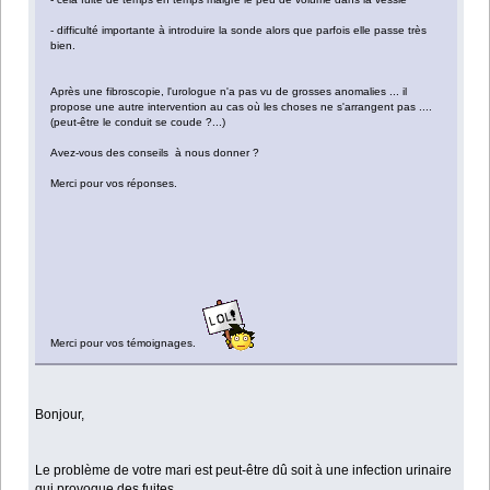
- difficulté importante à introduire la sonde alors que parfois elle passe très
bien.
Après une fibroscopie, l'urologue n'a pas vu de grosses anomalies ... il
propose une autre intervention au cas où les choses ne s'arrangent pas ....
(peut-être le conduit se coude ?...)
Avez-vous des conseils à nous donner ?
Merci pour vos réponses.
Merci pour vos témoignages.
Bonjour,
Le problème de votre mari est peut-être dû soit à une infection urinaire
qui provoque des fuites.