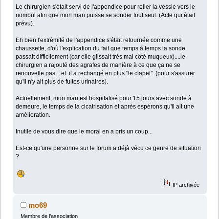
Le chirurgien s'était servi de l'appendice pour relier la vessie vers le
nombril afin que mon mari puisse se sonder tout seul. (Acte qui était
prévu).
Eh bien l'extrémité de l'appendice s'était retournée comme une
chaussette, d'où l'explication du fait que temps à temps la sonde
passait difficilement (car elle glissait très mal côté muqueux)....le
chirurgien a rajouté des agrafes de manière à ce que ça ne se
renouvelle pas... et il a rechangé en plus "le clapet". (pour s'assurer
qu'il n'y ait plus de fuites urinaires).
Actuellement, mon mari est hospitalisé pour 15 jours avec sonde à
demeure, le temps de la cicatrisation et après espérons qu'il ait une
amélioration.
Inutile de vous dire que le moral en a pris un coup...
Est-ce qu'une personne sur le forum a déjà vécu ce genre de situation
?
IP archivée
mo69
Membre de l'association