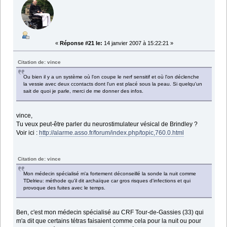
«
Réponse #21 le:
14 janvier 2007 à 15:22:21 »
Citation de: vince
Ou bien il y a un système où l'on coupe le nerf sensitif et où l'on déclenche
la vessie avec deux ccontacts dont l'un est placé sous la peau. Si quelqu'un
sait de quoi je parle, merci de me donner des infos.
vince,
Tu veux peut-être parler du neurostimulateur vésical de Brindley ?
Voir ici :
http://alarme.asso.fr/forum/index.php/topic,760.0.html
Citation de: vince
Mon médecin spécialisé m'a fortement déconseillé la sonde la nuit comme
TDelrieu: méthode qu'il dit archaïque car gros risques d'infections et qui
provoque des fuites avec le temps.
Ben, c'est mon médecin spécialisé au CRF Tour-de-Gassies (33) qui
m'a dit que certains tétras faisaient comme cela pour la nuit ou pour