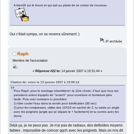
A bientôt sur le forum et qui sait au plaisir de se croiser de nouveau
Oui c'était sympa, on se reverra sûrement :)
IP archivée
Raph
Membre de l'association
«
Réponse #22 le:
14 janvier 2007 à 19:31:44 »
Citation de: vince le 13 janvier 2007 à 19:00:14
Pour Raph: pour le sondage intermittent= la 1ère chose, il faut que tous tes
pantalons soient équipés de "scratch" pour ouverture et fermeture plus
facile. Puis voici comment tu procèdes:
1) faire couler l'eau dans la sonde pour lubrification (30 sec)
2) pour les compresses, utilise des 10X10 en sachet de 2; tu saisis un angle
avec les poignets (angle qui se sépare le + facilement) et tu ouvres avec les
dents
Déjà ça, je ne peux pas. Je n'ai pas de radiaux, des deltoïdes moyens
faibles : impossible de coincer qqch avec les poignets. Mais on m'a dit