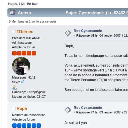
Pages:
1
[
2
]
En bas
Auteur
Sujet: Cystostomie (Lu 62462 f
0 Membres et 1 Invité sur ce sujet
Re : Cystostomie
TDelrieu
«
Réponse #8 le:
04 janvier 2007 à 11
Président d'ALARME
Administrateur
Raph,
Adepte du forum
Tu as lu mon témoignage sur la pose rat
Voilà, actuellement, sur les conseils de
13h - 2ème sondage vers 17 h ; la nuit à
pose de la sonde à balonnet au moment d
Messages: 4142
ma Tierce Personne ! Et j'ai pas plus de p
Sexe:
Bon courage, et ne te laisse pas faire par l
Handicap: Tétraplégique
Niveau de lésion: C6-C7
Re : Cystostomie
Raph
«
Réponse #7 le:
03 janvier 2007 à 22
Membre de l'association
Adepte du forum
Je suis à Lyon.