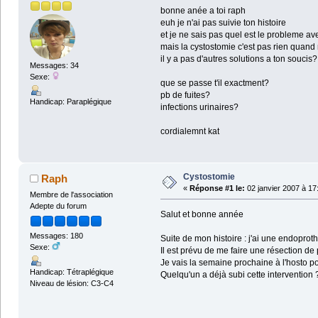
bonne anée a toi raph
euh je n'ai pas suivie ton histoire
et je ne sais pas quel est le probleme av
mais la cystostomie c'est pas rien quan
il y a pas d'autres solutions a ton soucis?
Messages: 34
Sexe:
que se passe t'il exactment?
pb de fuites?
Handicap: Paraplégique
infections urinaires?
cordialemnt kat
Cystostomie
Raph
«
Réponse #1 le:
02 janvier 2007 à 17
Membre de l'association
Adepte du forum
Salut et bonne année
Messages: 180
Suite de mon histoire : j'ai une endopro
Sexe:
Il est prévu de me faire une résection de p
Je vais la semaine prochaine à l'hosto po
Handicap: Tétraplégique
Quelqu'un a déjà subi cette intervention 
Niveau de lésion: C3-C4