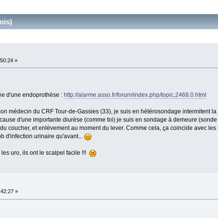
ois)
:50:24 »
ée d'une endoprothèse :
http://alarme.asso.fr/forum/index.php/topic,2468.0.html
 mon médecin du CRF Tour-de-Gassies (33), je suis en hétérosondage intermitent la
 cause d'une importante diurèse (comme toi) je suis en sondage à demeure (sonde à
u coucher, et enlèvement au moment du lever. Comme cela, ça coincide avec les h
b d'infection urinaire qu'avant...
es uro, ils ont le scalpel facile !!!
:42:27 »