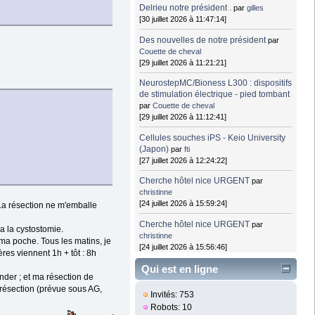
Delrieu notre président .
par
gilles
[30 juillet 2026 à 11:47:14]
Des nouvelles de notre président
par
Couette de cheval
[29 juillet 2026 à 11:21:21]
NeurostepMC/Bioness L300 : dispositifs
de stimulation électrique - pied tombant
par
Couette de cheval
[29 juillet 2026 à 11:12:41]
Cellules souches iPS - Keio University
(Japon)
par
fti
[27 juillet 2026 à 12:24:22]
Cherche hôtel nice URGENT
par
christinne
[24 juillet 2026 à 15:59:24]
 La résection ne m'emballe
Cherche hôtel nice URGENT
par
a la cystostomie.
christinne
 ma poche. Tous les matins, je
[24 juillet 2026 à 15:56:46]
ères viennent 1h + tôt : 8h
Qui est en ligne
sonder ; et ma résection de
 résection (prévue sous AG,
Invités: 753
Robots: 10