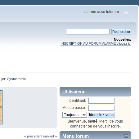
alarme.asso.fr/forum
Nouvelles:
INSCRIPTION AU FORUM ALARME cliquez ici
ujet:
Cystostomie
Utilisateur
Identifiant:
Mot de passe:
Bienvenue,
Invité
. Merci de
vous
connecter
ou de
vous inscrire
.
Menu forum
« précédent
suivant »