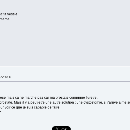
ec ta vessie
d meme
:22:48 »
thèse mais ça ne marche pas car ma prostate comprime l'urètre.
rostate. Mais il y a peut-être une autre solution : une cystostomie, si j'arrive à me 
ur voir ce que je suis capable de faire.
?