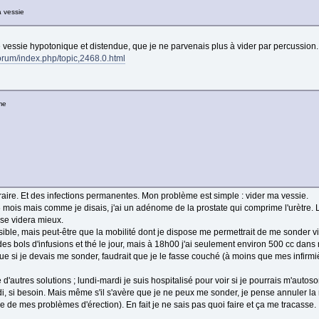
a vessie
 vessie hypotonique et distendue, que je ne parvenais plus à vider par percussion.
forum/index.php/topic,2468.0.html
me
traire. Et des infections permanentes. Mon problème est simple : vider ma vessie.
6 mois mais comme je disais, j'ai un adénome de la prostate qui comprime l'urètre.
 se videra mieux.
ible, mais peut-être que la mobilité dont je dispose me permettrait de me sonder vi
 des bols d'infusions et thé le jour, mais à 18h00 j'ai seulement environ 500 cc dans
 que si je devais me sonder, faudrait que je le fasse couché (à moins que mes infirmi
ste d'autres solutions ; lundi-mardi je suis hospitalisé pour voir si je pourrais m'auto
, si besoin. Mais même s'il s'avère que je ne peux me sonder, je pense annuler la
e de mes problèmes d'érection). En fait je ne sais pas quoi faire et ça me tracasse.