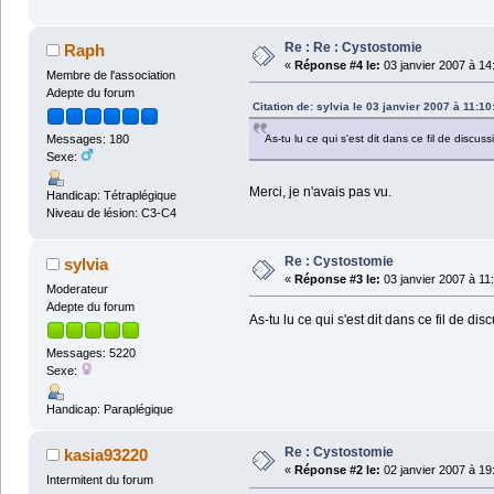
Re : Re : Cystostomie
Raph
«
Réponse #4 le:
03 janvier 2007 à 14
Membre de l'association
Adepte du forum
Citation de: sylvia le 03 janvier 2007 à 11:10
As-tu lu ce qui s'est dit dans ce fil de discus
Messages: 180
Sexe:
Merci, je n'avais pas vu.
Handicap: Tétraplégique
Niveau de lésion: C3-C4
Re : Cystostomie
sylvia
«
Réponse #3 le:
03 janvier 2007 à 11
Moderateur
Adepte du forum
As-tu lu ce qui s'est dit dans ce fil de di
Messages: 5220
Sexe:
Handicap: Paraplégique
Re : Cystostomie
kasia93220
«
Réponse #2 le:
02 janvier 2007 à 19
Intermitent du forum