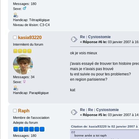
Messages: 180
Sexe:
Handicap: Tétraplégique
Niveau de lésion: C3-C4
Re : Cystostomie
kasia93220
«
Réponse #6 le:
03 janvier 2007 à 16
Intermitent du forum
ok je vois mieux
j'avais essayé de trouver ton histoire pr
mais je n'avais pas trouvé
tu est suivie ou pour tes problemes?
Messages: 34
en region parisienne?
Sexe:
kat
Handicap: Paraplégique
Re : Re : Cystostomie
Raph
«
Réponse #5 le:
03 janvier 2007 à 14
Membre de l'association
Adepte du forum
Citation de: kasia93220 le 02 janvier 2007 à
bonne anée a toi raph
Messages: 180