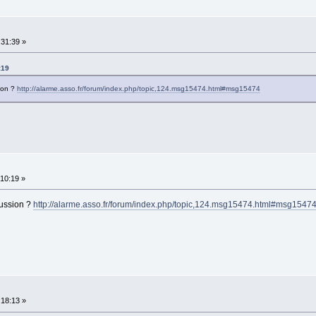
:31:39 »
:19
sion ?
http://alarme.asso.fr/forum/index.php/topic,124.msg15474.html#msg15474
:10:19 »
scussion ?
http://alarme.asso.fr/forum/index.php/topic,124.msg15474.html#msg1547
:18:13 »