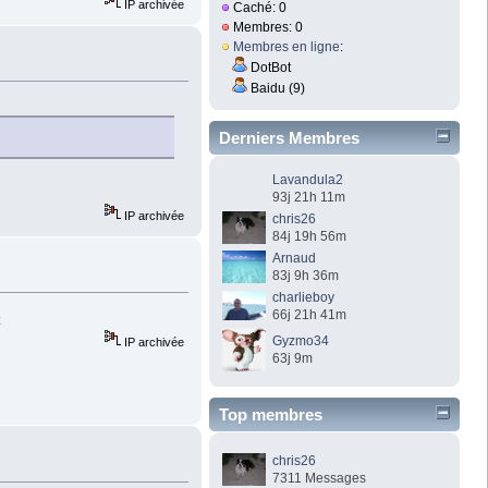
IP archivée
Caché: 0
Membres: 0
Membres en ligne
:
DotBot
Baidu (9)
Derniers Membres
Lavandula2
93j 21h 11m
IP archivée
chris26
84j 19h 56m
Arnaud
83j 9h 36m
charlieboy
66j 21h 41m
4
Gyzmo34
IP archivée
63j 9m
Top membres
chris26
7311 Messages