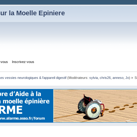
ur la Moelle Epiniere
z-vous
Inscrivez-vous
es vessies neurologiques & l'appareil digestif
(Modérateurs:
sylvia
,
chris26
,
anneso
,
Jo
) »
S