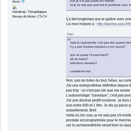
euh je n'ai pas suivie ton histoire
Sexe:
et je ne sais pas quel est le probleme avec t
Handicap: Tétraplégique
Niveau de lésion: C3-C4
Ça fait longtemps que je galère avec une
Lis mon histoire à :
http://alarme.asso.fr/
Citer
mais la cystostomie c'est pas rien quand me
il y a pas d'autres solutions a ton soucis?
que se passe t'il exactment?
pb de fuites?
infections urinaires?
cordialemnt kat
Non, pas de fuites du tout, hélas, au con
J'ai une endoprothèse définitive depuis 
pas trop : ce n'est pas sûr que ma vessie
L'autosondage "classique", c'est pas poss
J'ai une diurèse plutôt nocturne : je bois
suis entre 600 et 1 litre. Je dis ça parce
actuellement). Bref.
Voilà où j'en suis, je ne sais pas s'il exi
prostate est programmée pour le mercredi
car la rachianesthésie serait bien la caus