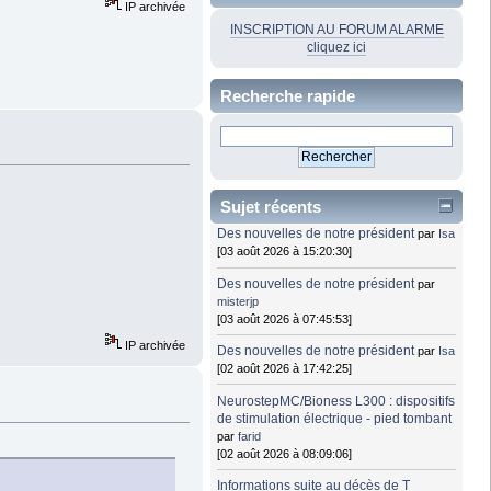
IP archivée
INSCRIPTION AU FORUM ALARME
cliquez ici
Recherche rapide
Sujet récents
Des nouvelles de notre président
par
Isa
[03 août 2026 à 15:20:30]
Des nouvelles de notre président
par
misterjp
[03 août 2026 à 07:45:53]
IP archivée
Des nouvelles de notre président
par
Isa
[02 août 2026 à 17:42:25]
NeurostepMC/Bioness L300 : dispositifs
de stimulation électrique - pied tombant
par
farid
[02 août 2026 à 08:09:06]
Informations suite au décès de T