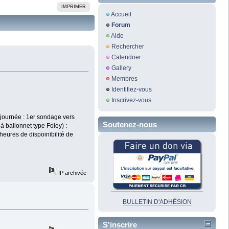
IMPRIMER
Accueil
Forum
Aide
Rechercher
Calendrier
Gallery
Membres
Identifiez-vous
Inscrivez-vous
 journée : 1er sondage vers
Soutenez-nous
 ballonnet type Foley) :
eures de dispoinibilité de
IP archivée
BULLETIN D'ADHÉSION
S'inscrire