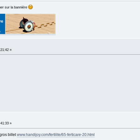
er sur la bannière
:21:42 »
:41:33 »
gros billet
www.handijoy.com/fertilite/65-ferticare-20.html