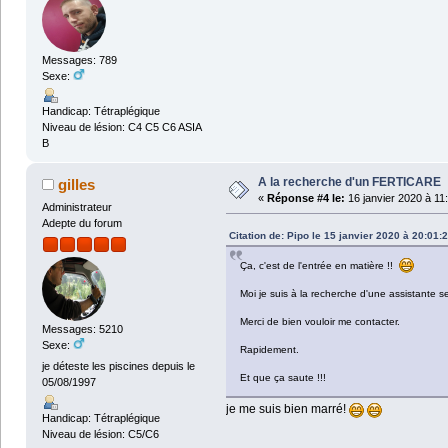
Messages: 789
Sexe:
Handicap: Tétraplégique
Niveau de lésion: C4 C5 C6 ASIA
B
A la recherche d'un FERTICARE
gilles
«
Réponse #4 le:
16 janvier 2020 à 11
Administrateur
Adepte du forum
Citation de: Pipo le 15 janvier 2020 à 20:01:
Ça, c'est de l'entrée en matière !!
Moi je suis à la recherche d'une assistante se
Merci de bien vouloir me contacter.
Messages: 5210
Sexe:
Rapidement.
je déteste les piscines depuis le
Et que ça saute !!!
05/08/1997
je me suis bien marré!
Handicap: Tétraplégique
Niveau de lésion: C5/C6