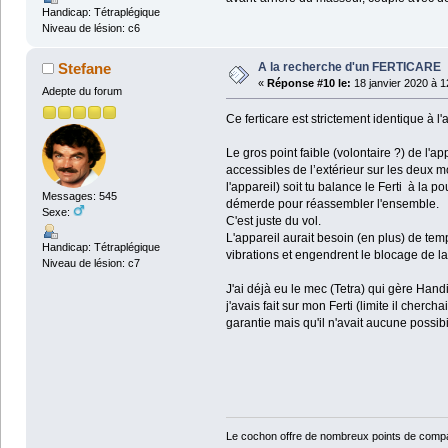
Handicap: Tétraplégique
Niveau de lésion: c6
A la recherche d'un FERTICARE
Stefane
«
Réponse #10 le:
18 janvier 2020 à 1
Adepte du forum
Ce ferticare est strictement identique à l
Le gros point faible (volontaire ?) de l'ap
accessibles de l’extérieur sur les deux m
l'appareil) soit tu balance le Ferti à la p
Messages: 545
démerde pour réassembler l'ensemble.
Sexe:
C'est juste du vol.
L'appareil aurait besoin (en plus) de tem
Handicap: Tétraplégique
vibrations et engendrent le blocage de la 
Niveau de lésion: c7
J'ai déjà eu le mec (Tetra) qui gère Han
j'avais fait sur mon Ferti (limite il cher
garantie mais qu'il n'avait aucune possi
Le cochon offre de nombreux points de compa