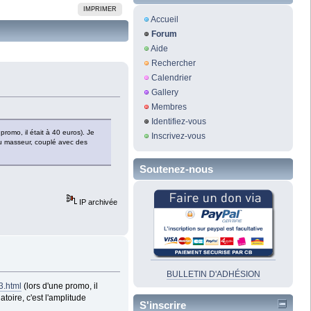
IMPRIMER
Accueil
Forum
Aide
Rechercher
Calendrier
Gallery
Membres
Identifiez-vous
promo, il était à 40 euros). Je
Inscrivez-vous
 du masseur, couplé avec des
Soutenez-nous
IP archivée
BULLETIN D'ADHÉSION
3.html
(lors d'une promo, il
toire, c'est l'amplitude
S'inscrire