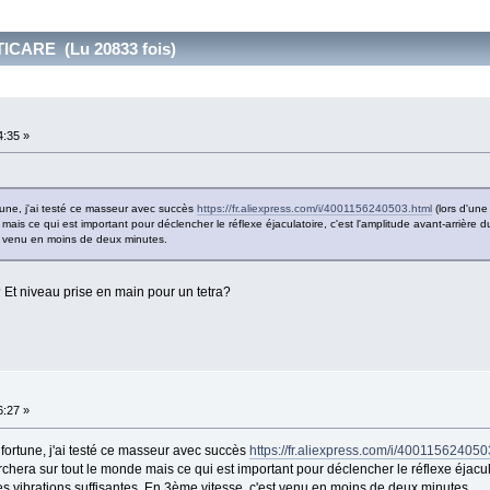
TICARE (Lu 20833 fois)
4:35 »
tune, j'ai testé ce masseur avec succès
https://fr.aliexpress.com/i/4001156240503.html
(lors d'une 
mais ce qui est important pour déclencher le réflexe éjaculatoire, c'est l'amplitude avant-arrière
st venu en moins de deux minutes.
Et niveau prise en main pour un tetra?
6:27 »
fortune, j'ai testé ce masseur avec succès
https://fr.aliexpress.com/i/400115624050
rchera sur tout le monde mais ce qui est important pour déclencher le réflexe éjacula
s vibrations suffisantes. En 3ème vitesse, c'est venu en moins de deux minutes.