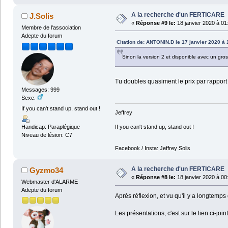
A la recherche d'un FERTICARE
J.Solis
«
Réponse #9 le:
18 janvier 2020 à 01
Membre de l'association
Adepte du forum
Citation de: ANTONIN.D le 17 janvier 2020 à 
Sinon la version 2 et disponible avec un gros 
Tu doubles quasiment le prix par rapport 
Messages: 999
Sexe:
If you can't stand up, stand out !
Jeffrey
Handicap: Paraplégique
If you can't stand up, stand out !
Niveau de lésion: C7
Facebook / Insta: Jeffrey Solis
A la recherche d'un FERTICARE
Gyzmo34
«
Réponse #8 le:
18 janvier 2020 à 00
Webmaster d'ALARME
Adepte du forum
Après réflexion, et vu qu'il y a longtemps 
Les présentations, c'est sur le lien ci-jo