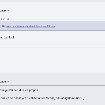
:23:36 »
19:41:33
billet
www.handijoy.com/fertilite/65-ferticare-20.html
au 1er lool
:25:45 »
que je n'ai rien dit à ce propos :
int que ça se passe
(ce n'est de toutes façons, pas obligatoire mais...)