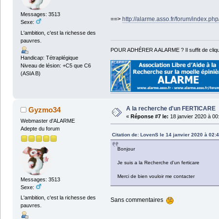
Messages: 3513
==>
http://alarme.asso.fr/forum/index.ph
Sexe:
L'ambition, c'est la richesse des
pauvres.
POUR ADHÉRER A ALARME ? Il suffit de cliqu
Handicap: Tétraplégique
Niveau de lésion: +C5 que C6
(ASIA B)
A la recherche d'un FERTICARE
Gyzmo34
«
Réponse #7 le:
18 janvier 2020 à 00
Webmaster d'ALARME
Adepte du forum
Citation de: LovenS le 14 janvier 2020 à 02:
Bonjour
Je suis a la Recherche d'un ferticare
Merci de bien vouloir me contacter
Messages: 3513
Sexe:
L'ambition, c'est la richesse des
Sans commentaires
pauvres.