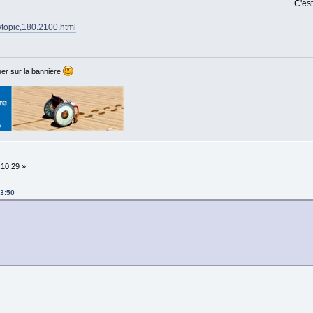
C'est parfois pas
p/topic,180.2100.html
er sur la bannière
:10:29 »
43:50