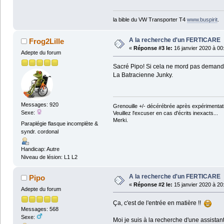
la bible du VW Transporter T4
www.buspirit
.
A la recherche d'un FERTICARE
Frog2Lille
«
Réponse #3 le:
16 janvier 2020 à 00
Adepte du forum
Sacré Pipo! Si cela ne mord pas demande à
La Batracienne Junky.
Messages: 920
Grenouille +/- décérébrée après expérimentati
Sexe:
Veuillez l'excuser en cas d'écrits inexacts...
Merki.
Paraplégie flasque incomplète &
syndr. cordonal
Handicap: Autre
Niveau de lésion: L1 L2
A la recherche d'un FERTICARE
Pipo
«
Réponse #2 le:
15 janvier 2020 à 20
Adepte du forum
Ça, c'est de l'entrée en matière !!
Messages: 568
Sexe:
Moi je suis à la recherche d'une assistan