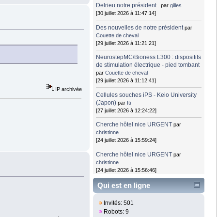
Delrieu notre président .
par
gilles
[30 juillet 2026 à 11:47:14]
Des nouvelles de notre président
par
Couette de cheval
[29 juillet 2026 à 11:21:21]
NeurostepMC/Bioness L300 : dispositifs
de stimulation électrique - pied tombant
par
Couette de cheval
[29 juillet 2026 à 11:12:41]
IP archivée
Cellules souches iPS - Keio University
(Japon)
par
fti
[27 juillet 2026 à 12:24:22]
Cherche hôtel nice URGENT
par
christinne
[24 juillet 2026 à 15:59:24]
Cherche hôtel nice URGENT
par
christinne
[24 juillet 2026 à 15:56:46]
Qui est en ligne
Invités: 501
Robots: 9