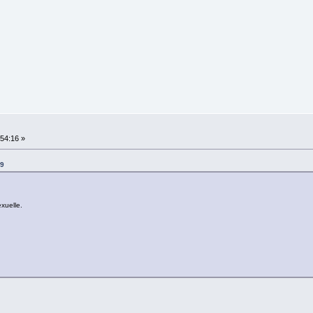
:54:16 »
29
xuelle.