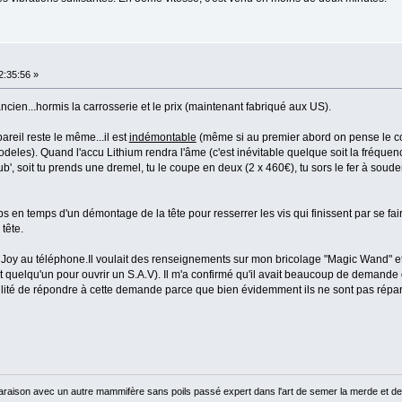
2:35:56 »
'ancien...hormis la carrosserie et le prix (maintenant fabriqué aux US).
pareil reste le même...il est
indémontable
(même si au premier abord on pense le con
odeles). Quand l'accu Lithium rendra l'âme (c'est inévitable quelque soit la fréquenc
oub', soit tu prends une dremel, tu le coupe en deux (2 x 460€), tu sors le fer à soude
ps en temps d'un démontage de la tête pour resserrer les vis qui finissent par se fa
tête.
diJoy au téléphone.Il voulait des renseignements sur mon bricolage "Magic Wand" et
chait quelqu'un pour ouvrir un S.A.V). Il m'a confirmé qu'il avait beaucoup de demande
bilité de répondre à cette demande parce que bien évidemment ils ne sont pas répa
raison avec un autre mammifère sans poils passé expert dans l'art de semer la merde et de