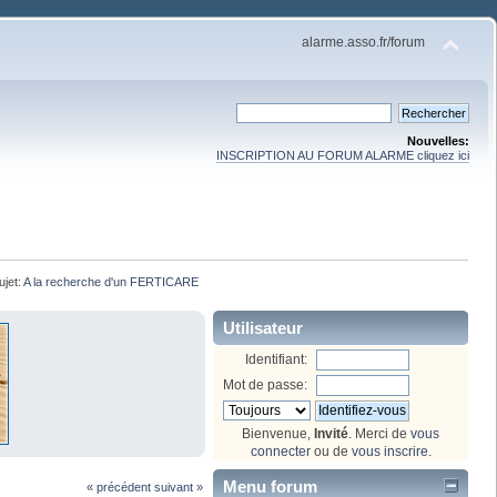
alarme.asso.fr/forum
Nouvelles:
INSCRIPTION AU FORUM ALARME cliquez ici
ujet:
A la recherche d'un FERTICARE
Utilisateur
Identifiant:
Mot de passe:
Bienvenue,
Invité
. Merci de
vous
connecter
ou de
vous inscrire
.
Menu forum
« précédent
suivant »