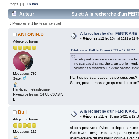
Pages: [
1
]
En bas
Auteur
Sujet: A la recherche d'un FER
0 Membres et 1 Invité sur ce sujet
A la recherche d'un FERTICARE
ANTONIN.D
«
Réponse #12 le:
18 mai 2021 à 11:5
Adepte du forum
Citation de: Bull le 15 mai 2021 à 12:16:27
si cela peut vous éviter de dépenser une for
ne sais pas si ça marchera sur tout le monde 
vibrations suffisantes. En 3ème vitesse, c'e
Messages: 789
Par trop puissant avec les percussions?
Sexe:
Sinon, pour le massage ça marche bien? 
Handicap: Tétraplégique
Niveau de lésion: C4 C5 C6 ASIA
B
A la recherche d'un FERTICARE
Bull
«
Réponse #11 le:
15 mai 2021 à 12:1
Adepte du forum
si cela peut vous éviter de dépenser une 
Messages: 162
était à 40 euros). Je ne sais pas si ça ma
avant-arrière du masseur, couplé avec de