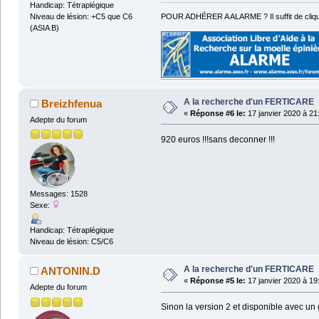
Handicap: Tétraplégique
POUR ADHÉRER A ALARME ? Il suffit de cliqu
Niveau de lésion: +C5 que C6
(ASIA B)
A la recherche d'un FERTICARE
Breizhfenua
«
Réponse #6 le:
17 janvier 2020 à 21
Adepte du forum
920 euros !!!sans deconner !!!
Messages: 1528
Sexe:
Handicap: Tétraplégique
Niveau de lésion: C5/C6
A la recherche d'un FERTICARE
ANTONIN.D
«
Réponse #5 le:
17 janvier 2020 à 19
Adepte du forum
Sinon la version 2 et disponible avec un 