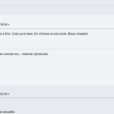
:39:59 »
 Eric. Cela va le faire. En ch'nord on est cools. Bises chastes!
on animale heu... médicale (péridurale).
:01:29 »
te sexuelle.