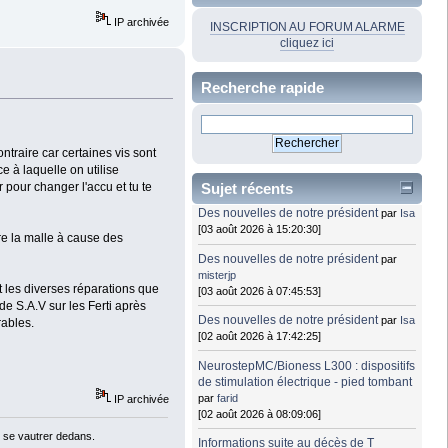
IP archivée
INSCRIPTION AU FORUM ALARME
cliquez ici
Recherche rapide
traire car certaines vis sont
e à laquelle on utilise
Sujet récents
r pour changer l'accu et tu te
Des nouvelles de notre président
par
Isa
[03 août 2026 à 15:20:30]
ire la malle à cause des
Des nouvelles de notre président
par
misterjp
 les diverses réparations que
[03 août 2026 à 07:45:53]
 de S.A.V sur les Ferti après
Des nouvelles de notre président
par
Isa
rables.
[02 août 2026 à 17:42:25]
NeurostepMC/Bioness L300 : dispositifs
de stimulation électrique - pied tombant
par
farid
IP archivée
[02 août 2026 à 08:09:06]
 se vautrer dedans.
Informations suite au décès de T