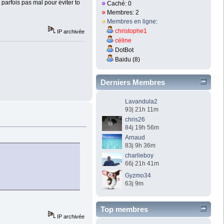
 mal pour éviter tout problèmes !!!!
Caché: 0
Membres: 2
Membres en ligne
:
christophe1
IP archivée
céline
DotBot
Baidu (8)
Derniers Membres
Lavandula2
93j 21h 11m
chris26
84j 19h 56m
Arnaud
83j 9h 36m
charlieboy
66j 21h 41m
Gyzmo34
63j 9m
Top membres
IP archivée