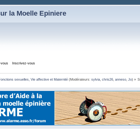
ur la Moelle Epiniere
z-vous
Inscrivez-vous
onctions sexuelles, Vie affective et Maternité
(Modérateurs:
sylvia
,
chris26
,
anneso
,
Jo
) »
S