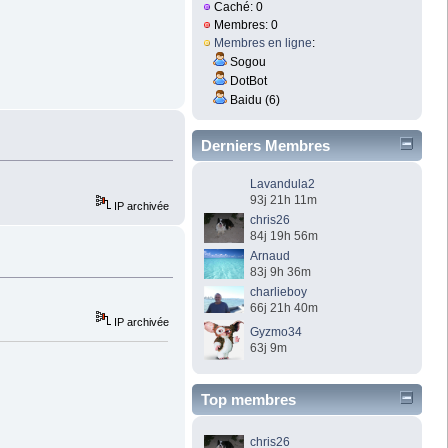
Caché: 0
Membres: 0
Membres en ligne
:
Sogou
DotBot
Baidu (6)
Derniers Membres
Lavandula2
93j 21h 11m
IP archivée
chris26
84j 19h 56m
Arnaud
83j 9h 36m
charlieboy
66j 21h 40m
IP archivée
Gyzmo34
63j 9m
Top membres
chris26