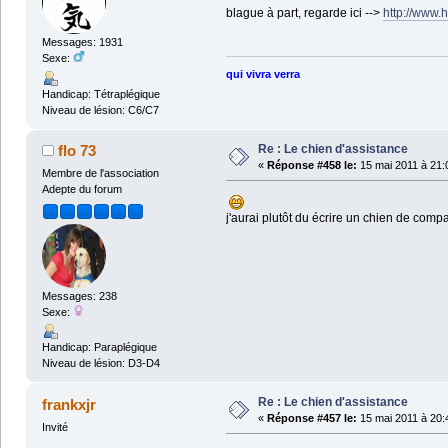
blague à part, regarde ici -->
http://www.
Messages: 1931
Sexe:
qui vivra verra
Handicap: Tétraplégique
Niveau de lésion: C6/C7
Re : Le chien d'assistance
flo 73
«
Réponse #458 le:
15 mai 2011 à 21:
Membre de l'association
Adepte du forum
j'aurai plutôt du écrire un chien de compag
Messages: 238
Sexe:
Handicap: Paraplégique
Niveau de lésion: D3-D4
Re : Le chien d'assistance
frankxjr
«
Réponse #457 le:
15 mai 2011 à 20:
Invité