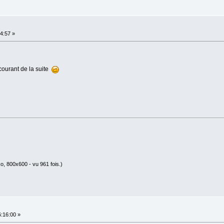
4:57 »
ourant de la suite
o, 800x600 - vu 961 fois.)
:16:00 »