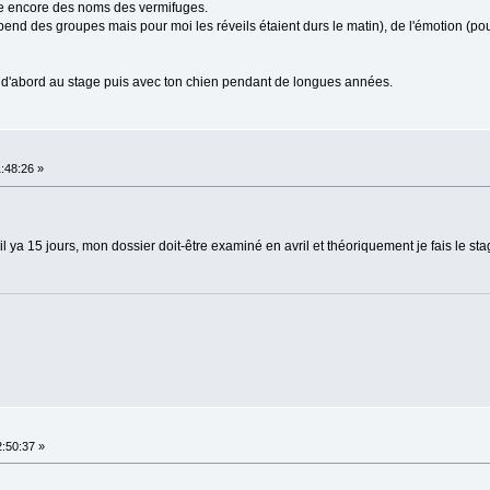
lle encore des noms des vermifuges.
dépend des groupes mais pour moi les réveils étaient durs le matin), de l'émotion (po
er, d'abord au stage puis avec ton chien pendant de longues années.
:48:26 »
 ya 15 jours, mon dossier doit-être examiné en avril et théoriquement je fais le stag
:50:37 »