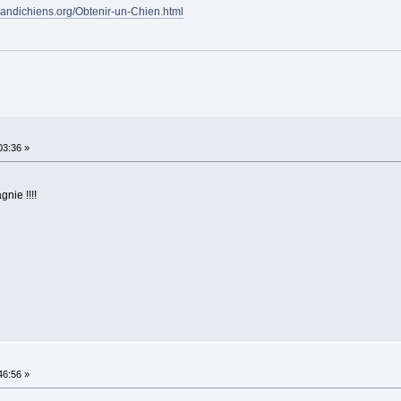
handichiens.org/Obtenir-un-Chien.html
03:36 »
nie !!!!
46:56 »