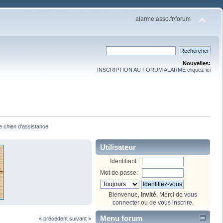
alarme.asso.fr/forum
Nouvelles:
INSCRIPTION AU FORUM ALARME cliquez ici
e chien d'assistance
Utilisateur
Identifiant:
Mot de passe:
Bienvenue,
Invité
. Merci de
vous
connecter
ou de
vous inscrire
.
Menu forum
« précédent
suivant »