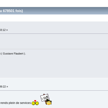
u 678501 fois)
33:12 »
nt ( Gustave Flaubert ).
39:22 »
e rends plein de services