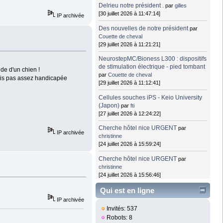
Delrieu notre président .
par
gilles
[30 juillet 2026 à 11:47:14]
IP archivée
Des nouvelles de notre président
par
Couette de cheval
[29 juillet 2026 à 11:21:21]
NeurostepMC/Bioness L300 : dispositifs
de stimulation électrique - pied tombant
nde d'un chien !
par
Couette de cheval
ais pas assez handicapée
[29 juillet 2026 à 11:12:41]
Cellules souches iPS - Keio University
(Japon)
par
fti
[27 juillet 2026 à 12:24:22]
Cherche hôtel nice URGENT
par
IP archivée
christinne
[24 juillet 2026 à 15:59:24]
Cherche hôtel nice URGENT
par
christinne
[24 juillet 2026 à 15:56:46]
Qui est en ligne
IP archivée
Invités: 537
Robots: 8