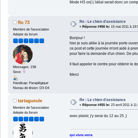
Mode HS on[ L'idéal serait donc un comp
Re : Le chien d'assistance
flo 73
«
Réponse #456 le:
15 mai 2011 à 19:
Membre de l'association
Adepte du forum
Bonjour !
hier je suis allée à la journée porte ouve
ce post et cette journée m'ont aidé à p
pour faire la demande d'un chien. De pl
Il faut appeler le centre pour obtenir le d
Messages: 238
Sexe:
Merci
Handicap: Paraplégique
Niveau de lésion: D3-D4
Re : Le chien d'assistance
tartagueule
«
Réponse #455 le:
23 avril 2011 à 11
Membre de l'association
Adepte du forum
avec plaisir, j'y serai du 12 au 25 ;)
qui vivra verra