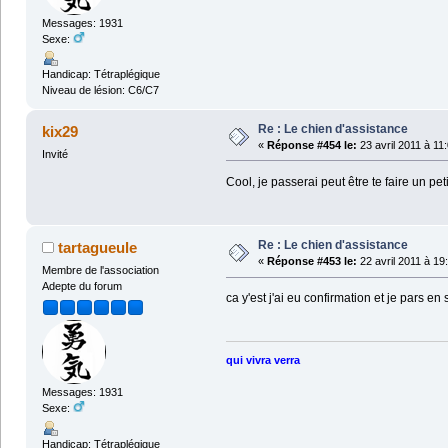
Messages: 1931
Sexe:
Handicap: Tétraplégique
Niveau de lésion: C6/C7
Re : Le chien d'assistance
kix29
«
Réponse #454 le:
23 avril 2011 à 11
Invité
Cool, je passerai peut être te faire un p
Re : Le chien d'assistance
tartagueule
«
Réponse #453 le:
22 avril 2011 à 19
Membre de l'association
Adepte du forum
ca y'est j'ai eu confirmation et je pars en 
qui vivra verra
Messages: 1931
Sexe:
Handicap: Tétraplégique