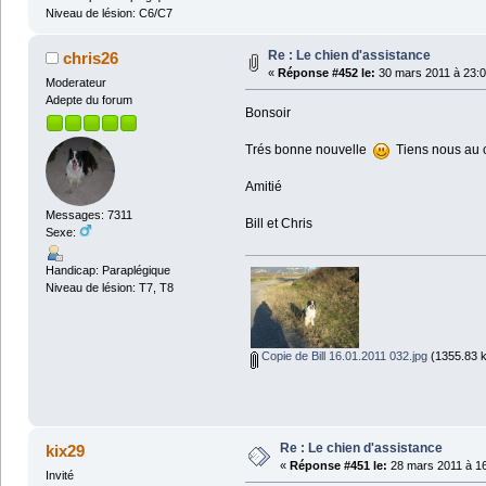
Niveau de lésion: C6/C7
Re : Le chien d'assistance
chris26
«
Réponse #452 le:
30 mars 2011 à 23:0
Moderateur
Adepte du forum
Bonsoir
Trés bonne nouvelle
Tiens nous au c
Amitié
Messages: 7311
Bill et Chris
Sexe:
Handicap: Paraplégique
Niveau de lésion: T7, T8
Copie de Bill 16.01.2011 032.jpg
(1355.83 k
Re : Le chien d'assistance
kix29
«
Réponse #451 le:
28 mars 2011 à 16
Invité