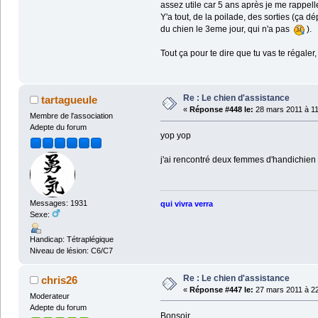
assez utile car 5 ans après je me rappe
Y'a tout, de la poilade, des sorties (ça 
du chien le 3eme jour, qui n'a pas
).
Tout ça pour te dire que tu vas te régal
Re : Le chien d'assistance
tartagueule
«
Réponse #448 le:
28 mars 2011 à 11
Membre de l'association
Adepte du forum
yop yop
j'ai rencontré deux femmes d'handichien il
Messages: 1931
qui vivra verra
Sexe:
Handicap: Tétraplégique
Niveau de lésion: C6/C7
Re : Le chien d'assistance
chris26
«
Réponse #447 le:
27 mars 2011 à 22
Moderateur
Adepte du forum
Bonsoir