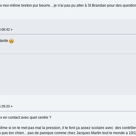
s moi-même breton pur beurre... je n'ai pas pu aller à St Brandan pour des question
:06:42 »
 tarde
:39:20 »
s en contact avec quel centre ?
ême si on te met pas mal la pression, il te font ça assez scolaire avec des contrôl
'as pas ton chien... pas de panique comme chez Jacques Martin tout le monde a 10/10