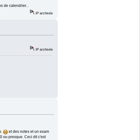
s de calendrier...
IP archivée
IP archivée
es
et des notes et un exam
 ou presque. Ceci dit c'est