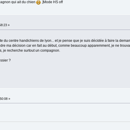
agnon qui ait du chien
.]Mode HS off
58:23 »
rte du centre handichiens de lyon... et je pense que je suis décidée à faire la dema
rendre ma décision car en fait au début, comme beaucoup apparemment, je ne trouv
us, je recherche surtout un compagnon.
ossier ?
:50:08 »