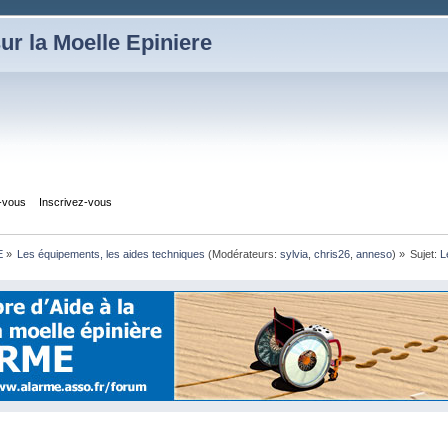
ur la Moelle Epiniere
z-vous
Inscrivez-vous
E
»
Les équipements, les aides techniques
(Modérateurs:
sylvia
,
chris26
,
anneso
) »
Sujet:
L