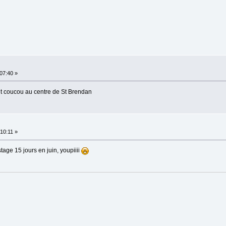
:07:40 »
etit coucou au centre de St Brendan
:10:11 »
stage 15 jours en juin, youpiiii