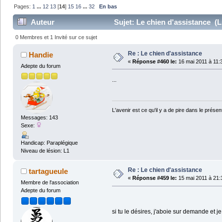
Pages:
1
...
12
13
[
14
]
15
16
...
32
En bas
Auteur
Sujet: Le chien d'assistance (L
0 Membres et 1 Invité sur ce sujet
Re : Le chien d'assistance
Handie
«
Réponse #460 le:
16 mai 2011 à 11:
Adepte du forum
...
L'avenir est ce qu'il y a de pire dans le prése
Messages: 143
Sexe:
Handicap: Paraplégique
Niveau de lésion: L1
Re : Le chien d'assistance
tartagueule
«
Réponse #459 le:
15 mai 2011 à 21:
Membre de l'association
Adepte du forum
si tu le désires, j'aboie sur demande et j