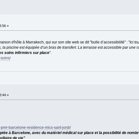
3:56 »
aison d'hôte à Marrakech, qui sur son site web se dit "bulle d’accessibilité" : "
Ici t
 la piscine est équipée d’un bras de transfert. La terrasse est accessible par une 
s soins infirmiers sur place
".
-soins/
8:44 »
-pmr-barcelone-residence-mics-sant-jordi/
aptée à Barcelone, avec du matériel médical sur place et la possibilité de nom
iliaire de vie"