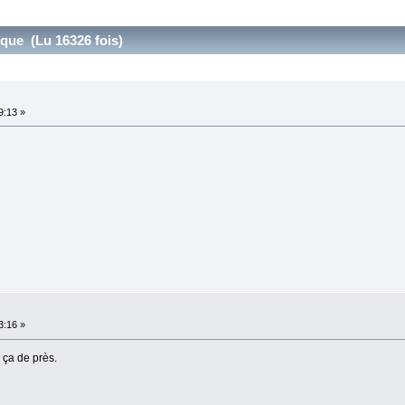
que (Lu 16326 fois)
9:13 »
3:16 »
 ça de près.