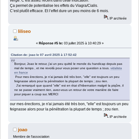
verge. C’est assez récent dans cette indication.
Ça permet de potentialise les effets du Viagra/Cialis.
C’est plutôt efficace. Et l’effet dure un peu moins de 6 mois.
IP archivée
liliseo
«
Réponse #5 le:
03 juillet 2025 à 10:40:29 »
Citation de: joao le 07 avril 2025 à 17:52:42
Bonjour, Joao le retour, j'ai un peu quitté le monde du handicap depuis pas
mal de temps , et me revoilà pour vous poser une question a tous.
vidalista
en france
Pour mes érections, je n'ai jamais été très bon, "elle" est toujours un peu
feignasse alors pour la pénétration la plupart de temps ; zou rien.
J'ai remarqué que quand "elle" est en état d'hibernation malgré la piqûre, il
ne se passe vraiment rien, avez-vous un retour de votre manière de faire
pour piquer a coup sur, MERCI
our mes érections, je n'ai jamais été très bon, "elle" est toujours un peu
feignasse alors pour la pénétration la plupart de temps ; zou rien.
IP archivée
joao
Membre de l'association