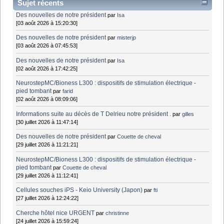
Sujet récents
Des nouvelles de notre président
par
Isa
[03 août 2026 à 15:20:30]
Des nouvelles de notre président
par
misterjp
[03 août 2026 à 07:45:53]
Des nouvelles de notre président
par
Isa
[02 août 2026 à 17:42:25]
NeurostepMC/Bioness L300 : dispositifs de stimulation électrique -
pied tombant
par
farid
[02 août 2026 à 08:09:06]
Informations suite au décès de T Delrieu notre président .
par
gilles
[30 juillet 2026 à 11:47:14]
Des nouvelles de notre président
par
Couette de cheval
[29 juillet 2026 à 11:21:21]
NeurostepMC/Bioness L300 : dispositifs de stimulation électrique -
pied tombant
par
Couette de cheval
[29 juillet 2026 à 11:12:41]
Cellules souches iPS - Keio University (Japon)
par
fti
[27 juillet 2026 à 12:24:22]
Cherche hôtel nice URGENT
par
christinne
[24 juillet 2026 à 15:59:24]