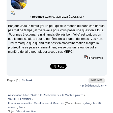
«
Réponse #1 le:
07 avril 2025 à 17:52:42 »
Bonjour, Joao le retour, j'ai un peu quitté le monde du handicap depuis
pas mal de temps , et me revoilà pour vous poser une question a tous.
Pour mes érections, je n'ai jamais été très bon, "elle" est toujours un
peu feignasse alors pour la pénétration la plupart de temps ; zou rien.
J'ai remarqué que quand "elle" est en état d'hibernation malgré la
piqûre, il ne se passe vraiment rien, avez-vous un retour de votre
manière de faire pour piquer a coup sur, MERCI
IP archivée
Pages: [
1
]
En haut
IMPRIMER
« précédent
suivant »
Association Libre d'Aide a la Recherche sur la Moelle Epiniere
»
SANTE ET SOINS
»
Fonctions sexuelles, Vie affective et Maternité
(Modérateurs:
sylvia
,
chris26
,
anneso
,
Jo
) »
Sujet:
Edex et erection