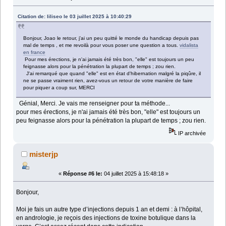
Citation de: liliseo le 03 juillet 2025 à 10:40:29
Bonjour, Joao le retour, j'ai un peu quitté le monde du handicap depuis pas
mal de temps , et me revoilà pour vous poser une question a tous.
vidalista
en france
Pour mes érections, je n'ai jamais été très bon, "elle" est toujours un peu
feignasse alors pour la pénétration la plupart de temps ; zou rien.
J'ai remarqué que quand "elle" est en état d'hibernation malgré la piqûre, il
ne se passe vraiment rien, avez-vous un retour de votre manière de faire
pour piquer a coup sur, MERCI
Génial, Merci. Je vais me renseigner pour ta méthode...
pour mes érections, je n'ai jamais été très bon, "elle" est toujours un
peu feignasse alors pour la pénétration la plupart de temps ; zou rien.
IP archivée
misterjp
«
Réponse #6 le:
04 juillet 2025 à 15:48:18 »
Bonjour,
Moi je fais un autre type d’injections depuis 1 an et demi : à l’hôpital,
en andrologie, je reçois des injections de toxine botulique dans la