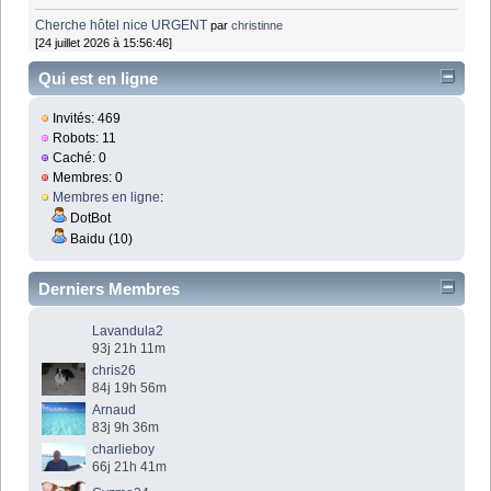
Cherche hôtel nice URGENT
par
christinne
[24 juillet 2026 à 15:56:46]
Qui est en ligne
Invités: 469
Robots: 11
Caché: 0
Membres: 0
Membres en ligne
:
DotBot
Baidu (10)
Derniers Membres
Lavandula2
93j 21h 11m
chris26
84j 19h 56m
Arnaud
83j 9h 36m
charlieboy
66j 21h 41m