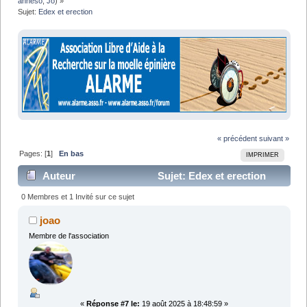
anneso
,
Jo
) »
Sujet:
Edex et erection
« précédent
suivant »
Pages: [
1
]
En bas
IMPRIMER
Auteur
Sujet: Edex et erection
(Lu 30365 fois)
0 Membres et 1 Invité sur ce sujet
joao
Membre de l'association
«
Réponse #7 le:
19 août 2025 à 18:48:59 »