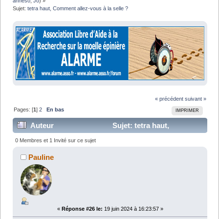
anneso
,
Jo
) »
Sujet:
tetra haut, Comment allez-vous à la selle ?
« précédent
suivant »
Pages: [
1
]
2
En bas
IMPRIMER
Auteur
Sujet: tetra haut,
Comment allez-vous à la selle ? (Lu 58122 fois)
0 Membres et 1 Invité sur ce sujet
Pauline
«
Réponse #26 le:
19 juin 2024 à 16:23:57 »