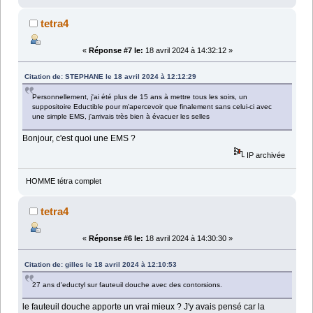
tetra4
«
Réponse #7 le:
18 avril 2024 à 14:32:12 »
Citation de: STEPHANE le 18 avril 2024 à 12:12:29
Personnellement, j'ai été plus de 15 ans à mettre tous les soirs, un
suppositoire Eductible pour m'apercevoir que finalement sans celui-ci avec
une simple EMS, j'arrivais très bien à évacuer les selles
Bonjour, c'est quoi une EMS ?
IP archivée
HOMME tétra complet
tetra4
«
Réponse #6 le:
18 avril 2024 à 14:30:30 »
Citation de: gilles le 18 avril 2024 à 12:10:53
27 ans d'eductyl sur fauteuil douche avec des contorsions.
le fauteuil douche apporte un vrai mieux ? J'y avais pensé car la