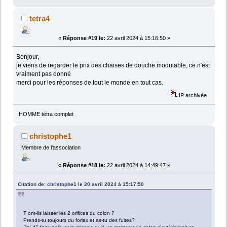
tetra4
«
Réponse #19 le:
22 avril 2024 à 15:16:50 »
Bonjour,
je viens de regarder le prix des chaises de douche modulable, ce n'est
vraiment pas donné
merci pour les réponses de tout le monde en tout cas.
IP archivée
HOMME tétra complet
christophe1
Membre de l'association
«
Réponse #18 le:
22 avril 2024 à 14:49:47 »
Citation de: christophe1 le 20 avril 2024 à 15:17:50
T ont-ils laisser les 2 orifices du colon ?
Prends-tu toujours du forlax et as-tu des fuites?