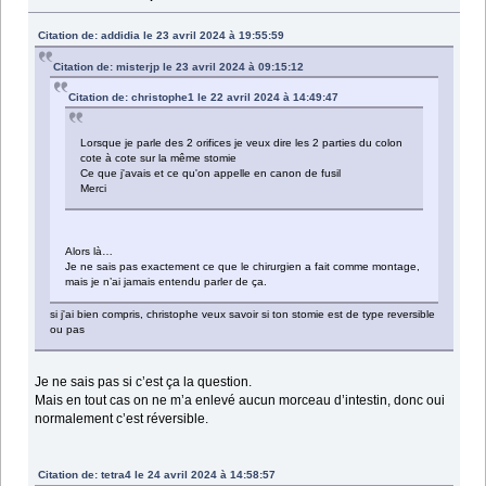
Citation de: addidia le 23 avril 2024 à 19:55:59
Citation de: misterjp le 23 avril 2024 à 09:15:12
Citation de: christophe1 le 22 avril 2024 à 14:49:47
Lorsque je parle des 2 orifices je veux dire les 2 parties du colon
cote à cote sur la même stomie
Ce que j'avais et ce qu'on appelle en canon de fusil
Merci
Alors là…
Je ne sais pas exactement ce que le chirurgien a fait comme montage,
mais je n’ai jamais entendu parler de ça.
si j'ai bien compris, christophe veux savoir si ton stomie est de type reversible
ou pas
Je ne sais pas si c’est ça la question.
Mais en tout cas on ne m’a enlevé aucun morceau d’intestin, donc oui
normalement c’est réversible.
Citation de: tetra4 le 24 avril 2024 à 14:58:57