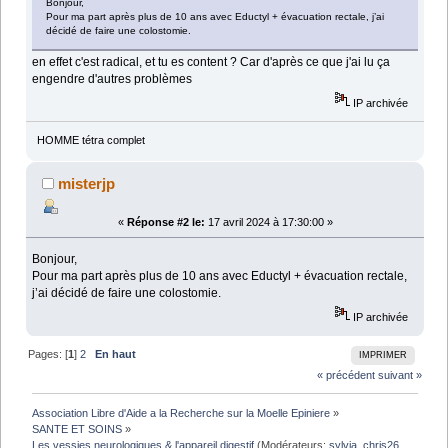
Bonjour,
Pour ma part après plus de 10 ans avec Eductyl + évacuation rectale, j’ai
décidé de faire une colostomie.
en effet c'est radical, et tu es content ? Car d'après ce que j'ai lu ça
engendre d'autres problèmes
IP archivée
HOMME tétra complet
misterjp
«
Réponse #2 le:
17 avril 2024 à 17:30:00 »
Bonjour,
Pour ma part après plus de 10 ans avec Eductyl + évacuation rectale,
j’ai décidé de faire une colostomie.
IP archivée
Pages: [
1
]
2
En haut
IMPRIMER
« précédent
suivant »
Association Libre d'Aide a la Recherche sur la Moelle Epiniere
»
SANTE ET SOINS
»
Les vessies neurologiques & l'appareil digestif
(Modérateurs:
sylvia
,
chris26
,