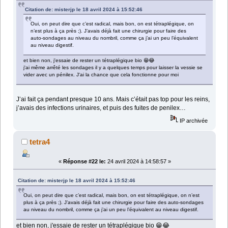
Citation de: misterjp le 18 avril 2024 à 15:52:46
Oui, on peut dire que c’est radical, mais bon, on est tétraplégique, on
n’est plus à ça près ;). J’avais déjà fait une chirurgie pour faire des
auto-sondages au niveau du nombril, comme ça j’ai un peu l’équivalent
au niveau digestif.
et bien non, j'essaie de rester un tétraplégique bio 😁😂
j'ai même arrêté les sondages il y a quelques temps pour laisser la vessie se
vider avec un pénilex. J'ai la chance que cela fonctionne pour moi
J’ai fait ça pendant presque 10 ans. Mais c’était pas top pour les reins,
j’avais des infections urinaires, et puis des fuites de penilex…
IP archivée
tetra4
«
Réponse #22 le:
24 avril 2024 à 14:58:57 »
Citation de: misterjp le 18 avril 2024 à 15:52:46
Oui, on peut dire que c’est radical, mais bon, on est tétraplégique, on n’est
plus à ça près ;). J’avais déjà fait une chirurgie pour faire des auto-sondages
au niveau du nombril, comme ça j’ai un peu l’équivalent au niveau digestif.
et bien non, j'essaie de rester un tétraplégique bio 😁😂