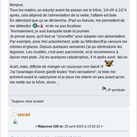
Bonjour,
Tous les matins, un eductyl avant de passer sur le trône, 1/4 d'h à 1/2 h
après, cela dépend de l'alimentation de la veille, l'affaire est faite.
En attendant que ça se déclenche, iPad ou liseuse, me permettent de
me détendre
et de ne pas focaliser.
Normalement, je suis tranquille toute la journée.
Je pense aussi, qu'il faut se "connaître" pour adapter son alimentation.
Par exemple, pour moi actuellement, suite au Mitrofanoff je censure les
crèmes et glaces. Depuis quelques semaines j'ai pu réintroduire les
légumes. Les crudités, c'est avec parcimonie, et je recommence à
épicer mes plats. J'ai eu quelques catastrophes, 4 H après avoir fait un
écart, mais, difficile de manger un couscous non épicé !!!
J'ai l'avantage d'avoir gardé toutes "mes sensations", le bide me
prévient avant le cataclysme et je peux me retenir un peu avant qu'on
me mette sur le trône, sinon ...
IP archivée
Toujours viser la lune!
tetra4
«
Réponse #25 le:
25 avril 2024 à 13:52:15 »