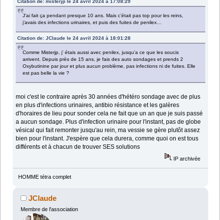
Citation de: misterjp le 24 avril 2024 à 17:08:29
J’ai fait ça pendant presque 10 ans. Mais c’était pas top pour les reins,
j’avais des infections urinaires, et puis des fuites de penilex…
Citation de: JClaude le 24 avril 2024 à 18:01:28
Comme Misterjp, j’ étais aussi avec penilex, jusqu’a ce que les soucis
arrivent. Depuis près de 15 ans, je fais des auto sondages et prends 2
Oxybutinine par jour et plus aucun problème, pas infections ni de fuites. Elle
est pas belle la vie ?
moi c'est le contraire après 30 années d'hétéro sondage avec de plus
en plus d'infections urinaires, antibio résistance et les galères
d'horaires de lieu pour sonder cela ne fait que un an que je suis passé
a aucun sondage. Plus d'infection urinaire pour l'instant, pas de globe
vésical qui fait remonter jusqu'au rein, ma vessie se gère plutôt assez
bien pour l'instant. J'espère que cela durera, comme quoi on est tous
différents et à chacun de trouver SES solutions
IP archivée
HOMME tétra complet
JClaude
Membre de l'association