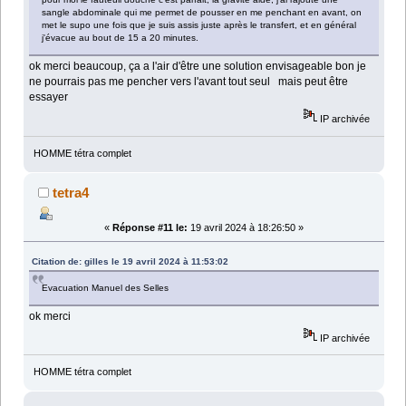
sangle abdominale qui me permet de pousser en me penchant en avant, on
met le supo une fois que je suis assis juste après le transfert, et en général
j'évacue au bout de 15 a 20 minutes.
ok merci beaucoup, ça a l'air d'être une solution envisageable bon je
ne pourrais pas me pencher vers l'avant tout seul mais peut être
essayer
IP archivée
HOMME tétra complet
tetra4
«
Réponse #11 le:
19 avril 2024 à 18:26:50 »
Citation de: gilles le 19 avril 2024 à 11:53:02
Evacuation Manuel des Selles
ok merci
IP archivée
HOMME tétra complet