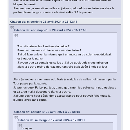
J'ai dû faire enlever la mienne qu'à un morceau de colon s'extériorisait et
bloquer le transit
J'avoue que ça sentait les selles et j'ai eu quelquefois des fuites ou alors la
poche pleine de gaz pourtant elle était vidée 3 fois par jour
Citation de: misterjp le 21 avril 2024 à 18:42:44
Citation de: christophe1 le 20 avril 2024 à 15:17:50
T ont-ils laisser les 2 orifices du colon ?
Prends-tu toujours du forlax et as-tu des fuites?
J'ai dû faire enlever la mienne qu'à un morceau de colon s'extériorisait
et bloquer le transit
J'avoue que ça sentait les selles et j'ai eu quelquefois des fuites ou
alors la poche pleine de gaz pourtant elle était vidée 3 fois par jour
Alors j’ai toujours mon anus oui. Mais je n’ai plus de selles qui passent par là.
Tout passe par la stomie.
Je prends deux Forlax par jour, parce que sinon les selles sont trop épaisses
et ça a du mal à descendre dans la poche.
J’ai une poche haut débit, donc assez grande pour pouvoir faire toute la
journée avec sans souci.
Citation de: addidia le 20 avril 2024 à 20:58:45
Citation de: misterjp le 17 avril 2024 à 17:30:00
Bonjour,