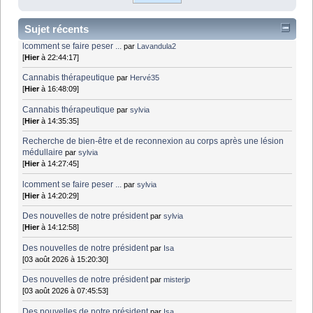
Sujet récents
lcomment se faire peser ...
par
Lavandula2
[
Hier
à 22:44:17]
Cannabis thérapeutique
par
Hervé35
[
Hier
à 16:48:09]
Cannabis thérapeutique
par
sylvia
[
Hier
à 14:35:35]
Recherche de bien-être et de reconnexion au corps après une lésion
médullaire
par
sylvia
[
Hier
à 14:27:45]
lcomment se faire peser ...
par
sylvia
[
Hier
à 14:20:29]
Des nouvelles de notre président
par
sylvia
[
Hier
à 14:12:58]
Des nouvelles de notre président
par
Isa
[03 août 2026 à 15:20:30]
Des nouvelles de notre président
par
misterjp
[03 août 2026 à 07:45:53]
Des nouvelles de notre président
par
Isa