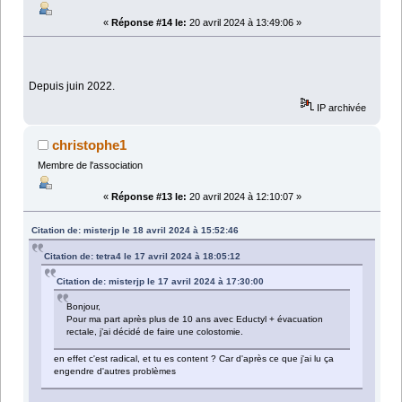
«
Réponse #14 le:
20 avril 2024 à 13:49:06 »
Depuis juin 2022.
IP archivée
christophe1
Membre de l'association
«
Réponse #13 le:
20 avril 2024 à 12:10:07 »
Citation de: misterjp le 18 avril 2024 à 15:52:46
Citation de: tetra4 le 17 avril 2024 à 18:05:12
Citation de: misterjp le 17 avril 2024 à 17:30:00
Bonjour,
Pour ma part après plus de 10 ans avec Eductyl + évacuation
rectale, j’ai décidé de faire une colostomie.
en effet c'est radical, et tu es content ? Car d'après ce que j'ai lu ça
engendre d'autres problèmes