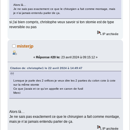
Alors là…
Je ne sais pas exactement ce que le chirurgien a fait comme montage, mais
je n’ai jamais entendu parler de ça.
si j'ai bien compris, christophe veux savoir si ton stomie est de type
reversible ou pas
IP archivée
misterjp
«
Réponse #20 le:
23 avril 2024 à 09:15:12 »
Citation de: christophe1 le 22 avril 2024 à 14:49:47
Lorsque je parle des 2 orifices je veux dire les 2 parties du colon cote à cote
sur la même stomie
Ce que j'avais et ce qu'on appelle en canon de fusil
Merci
Alors là…
Je ne sais pas exactement ce que le chirurgien a fait comme montage,
mais je n’ai jamais entendu parler de ça.
IP archivée