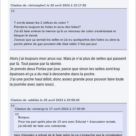
Citation de: christophe1 le 20 avril 2024 à 15:17:50
T ont-ils laisser les 2 orifices du colon ?
Prends-tu toujours du forlax et as-tu des fuites?
J'ai dû faire enlever la mienne qu'à un morceau de colon s'extériorisait et
bloquer le transit
J'avoue que ça sentait les selles et j'ai eu quelquefois des fuites ou alors la
poche pleine de gaz pourtant elle était vidée 3 fois par jour
Alors j’ai toujours mon anus oui. Mais je n’ai plus de selles qui passent
par là. Tout passe par la stomie.
Je prends deux Forlax par jour, parce que sinon les selles sont trop
épaisses et ça a du mal à descendre dans la poche.
J’ai une poche haut débit, donc assez grande pour pouvoir faire toute
la journée avec sans souci.
Citation de: addidia le 20 avril 2024 à 20:58:45
Citation de: misterjp le 17 avril 2024 à 17:30:00
Bonjour,
Pour ma part après plus de 10 ans avec Eductyl + évacuation rectale,
j’ai décidé de faire une colostomie.
mon chirurgien a refusé de le faire selon lui ça n'empeche pas la constipation