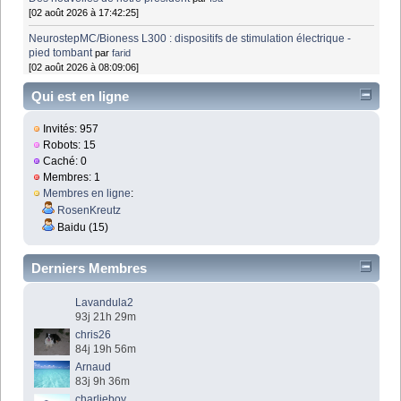
[02 août 2026 à 17:42:25]
NeurostepMC/Bioness L300 : dispositifs de stimulation électrique -
pied tombant
par
farid
[02 août 2026 à 08:09:06]
Qui est en ligne
Invités: 957
Robots: 15
Caché: 0
Membres: 1
Membres en ligne
:
RosenKreutz
Baidu (15)
Derniers Membres
Lavandula2
93j 21h 29m
chris26
84j 19h 56m
Arnaud
83j 9h 36m
charlieboy