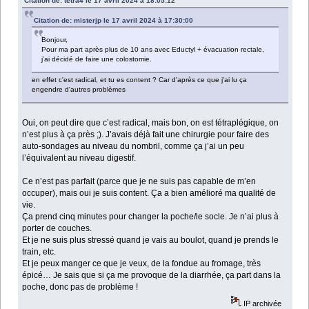
Citation de: tetra4 le 17 avril 2024 à 18:05:12
Citation de: misterjp le 17 avril 2024 à 17:30:00
Bonjour,
Pour ma part après plus de 10 ans avec Eductyl + évacuation rectale,
j’ai décidé de faire une colostomie.
en effet c'est radical, et tu es content ? Car d'après ce que j'ai lu ça
engendre d'autres problèmes
Oui, on peut dire que c’est radical, mais bon, on est tétraplégique, on
n’est plus à ça près ;). J’avais déjà fait une chirurgie pour faire des
auto-sondages au niveau du nombril, comme ça j’ai un peu
l’équivalent au niveau digestif.
Ce n’est pas parfait (parce que je ne suis pas capable de m’en
occuper), mais oui je suis content. Ça a bien amélioré ma qualité de
vie.
Ça prend cinq minutes pour changer la poche/le socle. Je n’ai plus à
porter de couches.
Et je ne suis plus stressé quand je vais au boulot, quand je prends le
train, etc.
Et je peux manger ce que je veux, de la fondue au fromage, très
épicé… Je sais que si ça me provoque de la diarrhée, ça part dans la
poche, donc pas de problème !
IP archivée