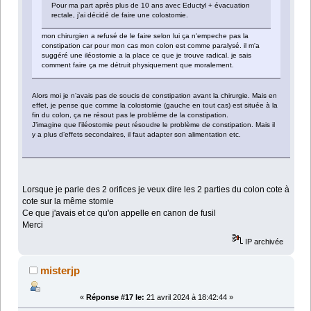
Pour ma part après plus de 10 ans avec Eductyl + évacuation
rectale, j’ai décidé de faire une colostomie.
mon chirurgien a refusé de le faire selon lui ça n'empeche pas la
constipation car pour mon cas mon colon est comme paralysé. il m'a
suggéré une iléostomie a la place ce que je trouve radical. je sais
comment faire ça me détruit physiquement que moralement.
Alors moi je n’avais pas de soucis de constipation avant la chirurgie. Mais en
effet, je pense que comme la colostomie (gauche en tout cas) est située à la
fin du colon, ça ne résout pas le problème de la constipation.
J’imagine que l’iléostomie peut résoudre le problème de constipation. Mais il
y a plus d’effets secondaires, il faut adapter son alimentation etc.
Lorsque je parle des 2 orifices je veux dire les 2 parties du colon cote à
cote sur la même stomie
Ce que j'avais et ce qu'on appelle en canon de fusil
Merci
IP archivée
misterjp
«
Réponse #17 le:
21 avril 2024 à 18:42:44 »