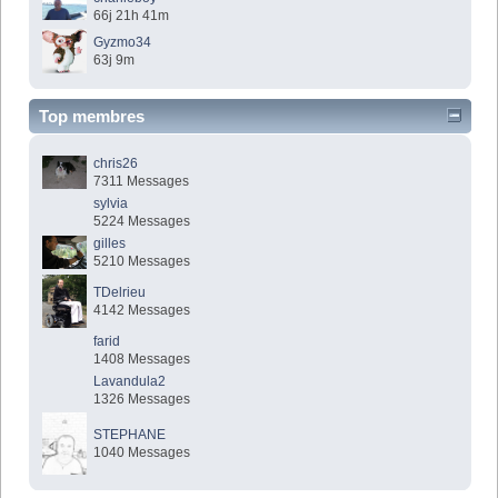
66j 21h 41m
Gyzmo34
63j 9m
Top membres
chris26
7311 Messages
sylvia
5224 Messages
gilles
5210 Messages
TDelrieu
4142 Messages
farid
1408 Messages
Lavandula2
1326 Messages
STEPHANE
1040 Messages