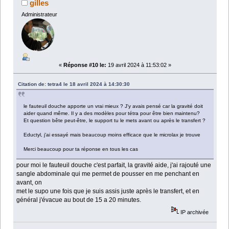
gilles
Administrateur
«
Réponse #10 le:
19 avril 2024 à 11:53:02 »
Citation de: tetra4 le 18 avril 2024 à 14:30:30
le fauteuil douche apporte un vrai mieux ? J'y avais pensé car la gravité doit
aider quand même. Il y a des modèles pour tétra pour être bien maintenu?
Et question bête peut-être, le support tu le mets avant ou après le transfert ?
Eductyl, j'ai essayé mais beaucoup moins efficace que le microlax je trouve
Merci beaucoup pour ta réponse en tous les cas
pour moi le fauteuil douche c'est parfait, la gravité aide, j'ai rajouté une
sangle abdominale qui me permet de pousser en me penchant en
avant, on
met le supo une fois que je suis assis juste après le transfert, et en
général j'évacue au bout de 15 a 20 minutes.
IP archivée