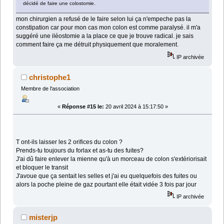
décidé de faire une colostomie.
mon chirurgien a refusé de le faire selon lui ça n'empeche pas la
constipation car pour mon cas mon colon est comme paralysé. il m'a
suggéré une iléostomie a la place ce que je trouve radical. je sais
comment faire ça me détruit physiquement que moralement.
IP archivée
christophe1
Membre de l'association
«
Réponse #15 le:
20 avril 2024 à 15:17:50 »
T ont-ils laisser les 2 orifices du colon ?
Prends-tu toujours du forlax et as-tu des fuites?
J'ai dû faire enlever la mienne qu'à un morceau de colon s'extériorisait
et bloquer le transit
J'avoue que ça sentait les selles et j'ai eu quelquefois des fuites ou
alors la poche pleine de gaz pourtant elle était vidée 3 fois par jour
IP archivée
misterjp