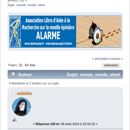
anneso
,
Jo
) »
Sujet:
vessie, sonde, stent
« précédent
suivant »
Pages: [
1
]
En bas
IMPRIMER
Auteur
Sujet: vessie, sonde, stent
(Lu 86940 fois)
0 Membres et 2 Invités sur ce sujet
addidia
«
Réponse #20 le:
08 août 2024 à 20:16:33 »