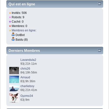
Qui est en ligne
Invités: 506
Robots: 9
Caché: 0
Membres: 0
Membres en ligne
:
DotBot
Baidu (8)
Derniers Membres
Lavandula2
93j 21h 11m
chris26
84j 19h 56m
Arnaud
83j 9h 36m
charlieboy
66j 21h 41m
Gyzmo34
63j 9m