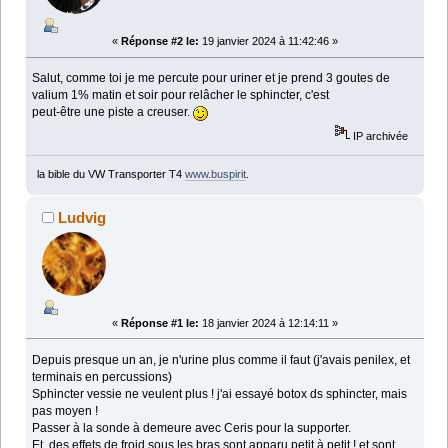
«
Réponse #2 le:
19 janvier 2024 à 11:42:46 »
Salut, comme toi je me percute pour uriner et je prend 3 goutes de
valium 1% matin et soir pour relâcher le sphincter, c'est
peut-être une piste a creuser.
IP archivée
la bible du VW Transporter T4
www.buspirit
.
Ludvig
«
Réponse #1 le:
18 janvier 2024 à 12:14:11 »
Depuis presque un an, je n'urine plus comme il faut (j'avais penilex, et
terminais en percussions)
Sphincter vessie ne veulent plus ! j'ai essayé botox ds sphincter, mais
pas moyen !
Passer à la sonde à demeure avec Ceris pour la supporter.
Et, des effets de froid sous les bras sont apparu petit à petit ! et sont