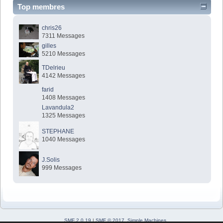
Top membres
chris26
7311 Messages
gilles
5210 Messages
TDelrieu
4142 Messages
farid
1408 Messages
Lavandula2
1325 Messages
STEPHANE
1040 Messages
J.Solis
999 Messages
SMF 2.0.19
|
SMF © 2017
,
Simple Machines