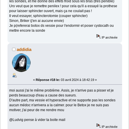
les sondes, et me donne des effets froid sous les bras (tres penible)
Uro veut que je remettre penilex ! pour cela qu'il a essayé la prothese
pour laisser sphincter ouvert, mais ça ne coulait pas !
Il veut essayer, sphincterotomie (couper sphincter)
Sinon, Briker (j'en ai aucune envie)
Je p(refererai botox ds vessie pour l'endormir et poser cystocath ou
mettre encore la sonde
IP archivée
addidia
«
Réponse #18 le:
03 avril 2024 à 18:42:19 »
moi aussi j'ai le même problème. Assis, je n'arrive pas a pisser et je
perds beaucoup d'eau a cause des sueurs.
D'autre part, ma vessie et hyperactive et ne supporte pas les sondes
aucun médoc n'arrivera a la calmer. pour le Betox je ne suis pas
motiver, j'ai peur de me rendre mou
@Ludvig pense à vider ta boite mail
IP archivée