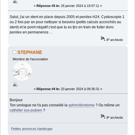
«
Réponse #5 le:
26 janvier 2024 à 19:07:11 »
Salut, j'ai un stent en place depuis 2005 et penilex H24. Cystoscopie 1
ou 2 fois par an pour nettoyer si besoins (petits calculs accrochés au
stent) et le point négatif c'est que tu es tjrs en train de fuiter donc
penilex en permanence ...
IP archivée
STEPHANE
Membre de l'association
«
Réponse #4 le:
20 janvier 2024 à 09:36:31 »
Bonjour
Ton urologue ne t'a pas conseillé la
sphinctérotomie
? Ou même un
cathéter sus-pubien
?
IP archivée
Petites annonces handicape