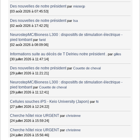
Des nouvelles de notre président
par
misterjp
[03 août 2026 à 07:45:53]
Des nouvelles de notre président
par
Isa
[02 août 2026 à 17:42:25]
NeurostepMC/Bioness L300 : dispositifs de stimulation électrique -
pied tombant
par
farid
[02 août 2026 à 08:09:06]
Informations suite au décès de T Delrieu notre président .
par
gilles
[30 juillet 2026 à 11:47:14]
Des nouvelles de notre président
par
Couette de cheval
[29 juillet 2026 à 11:21:21]
NeurostepMC/Bioness L300 : dispositifs de stimulation électrique -
pied tombant
par
Couette de cheval
[29 juillet 2026 à 11:12:41]
Cellules souches iPS - Keio University (Japon)
par
fti
[27 juillet 2026 à 12:24:22]
Cherche hôtel nice URGENT
par
christinne
[24 juillet 2026 à 15:59:24]
Cherche hôtel nice URGENT
par
christinne
[24 juillet 2026 à 15:56:46]