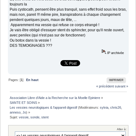
toujours la
Puis cystocath, pensent être plus tranquil, sans effet froid sous les bras,
mais non, pareil !!! même pire, transpirations à chaque changement
pendent quelques jours, maux de tête, ...
Apparemment ma vessie qui refuse ce corps etrangé !
Je vais être obligé d'essayer stent ds sphincter, pour qu'il reste ouvert,
avec penilex (qui n'est pas sur de fonctionner)
Ou botox dans la vessie !
DES TEMOIGNAGES ???
IP archivée
Pages: [
1
]
En haut
IMPRIMER
« précédent
suivant »
Association Libre d'Aide a la Recherche sur la Moelle Epiniere
»
SANTE ET SOINS
»
Les vessies neurologiques & l'appareil digestif
(Modérateurs:
sylvia
,
chris26
,
anneso
,
Jo
) »
Sujet:
vessie, sonde, stent
Aller à: