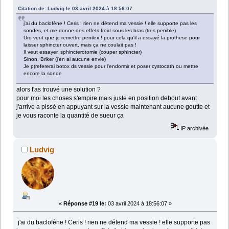
Citation de: Ludvig le 03 avril 2024 à 18:56:07
j'ai du baclofène ! Ceris ! rien ne détend ma vessie ! elle supporte pas les
sondes, et me donne des effets froid sous les bras (tres penible)
Uro veut que je remettre penilex ! pour cela qu'il a essayé la prothese pour
laisser sphincter ouvert, mais ça ne coulait pas !
Il veut essayer, sphincterotomie (couper sphincter)
Sinon, Briker (j'en ai aucune envie)
Je p(refererai botox ds vessie pour l'endormir et poser cystocath ou mettre
encore la sonde
alors t'as trouvé une solution ?
pour moi les choses s'empire mais juste en position debout avant
j'arrive a pissé en appuyant sur la vessie maintenant aucune goutte et
je vous raconte la quantité de sueur ça
IP archivée
Ludvig
«
Réponse #19 le:
03 avril 2024 à 18:56:07 »
j'ai du baclofène ! Ceris ! rien ne détend ma vessie ! elle supporte pas