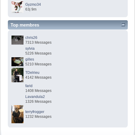
Gyzmo34
63j 9m
Top membres
chris26
7313 Messages
sylvia
5226 Messages
gilles
5210 Messages
TDelrieu
4142 Messages
farid
1408 Messages
Lavandula2
1326 Messages
terryfrogger
1232 Messages