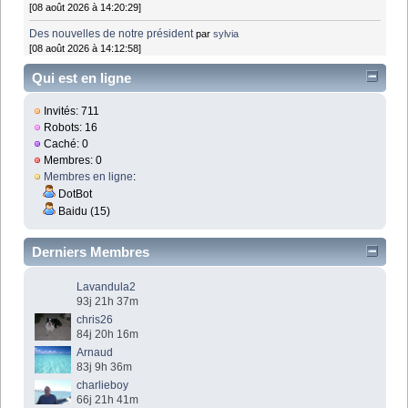
[08 août 2026 à 14:20:29]
Des nouvelles de notre président
par
sylvia
[08 août 2026 à 14:12:58]
Qui est en ligne
Invités: 711
Robots: 16
Caché: 0
Membres: 0
Membres en ligne
:
DotBot
Baidu (15)
Derniers Membres
Lavandula2
93j 21h 37m
chris26
84j 20h 16m
Arnaud
83j 9h 36m
charlieboy
66j 21h 41m