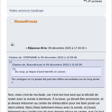
IP archivée
Petites annonces handicape
RosenKreutz
«
Réponse #6 le:
09 décembre 2023 à 17:34:33 »
Citation de: STEPHANE le 09 décembre 2023 à 12:58:46
Citation de: RosenKreutz le 09 décembre 2023 à 11:05:39
Du coup, je risque d'avoir bientôt un cancer,
Ton urologue ne t'a jamais fait part des effets secondaires sur du long terme
?
Non, mais c'est de ma faute, car c'est moi tout seul qui ai décidé de
rester avec la sonde à demeure. À la base, ça devait être provisoire, et
je devais retourner au centre de rééducation pour me faire poser un
stent urétral. Mais j'étais tellement mieux avec la sonde, et j'avais
tellement vécu l'enfer lors de mon dernier séjour en centre, que j'ai tout