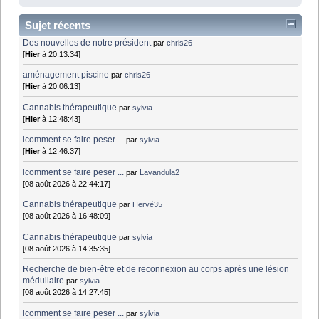
Sujet récents
Des nouvelles de notre président
par
chris26
[
Hier
à 20:13:34]
aménagement piscine
par
chris26
[
Hier
à 20:06:13]
Cannabis thérapeutique
par
sylvia
[
Hier
à 12:48:43]
lcomment se faire peser ...
par
sylvia
[
Hier
à 12:46:37]
lcomment se faire peser ...
par
Lavandula2
[08 août 2026 à 22:44:17]
Cannabis thérapeutique
par
Hervé35
[08 août 2026 à 16:48:09]
Cannabis thérapeutique
par
sylvia
[08 août 2026 à 14:35:35]
Recherche de bien-être et de reconnexion au corps après une lésion
médullaire
par
sylvia
[08 août 2026 à 14:27:45]
lcomment se faire peser ...
par
sylvia