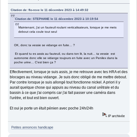
Citation de: flo-reve le 11 décembre 2023 à 14:49:32
Citation de: STEPHANE le 11 décembre 2023 à 10:19:54
Maintenant, j'ai un fauteuil roulant verticalisateurs, lorsque je me mets
debout cela coule tout seul
OK, donc ta vessie se vidange en fuite… ?
Et quand tu es assis au fauteuil, ou dans ton lit, la nuit… ta vessie est
autonome donc elle se vidange toujours en fuite avec un Penilex dans la
poche urine… C'est bien ça ?
Effectivement, lorsque je suis assis, je me retrouve avec tes HRA et des
blocages au niveau vidange. Je suis donc obligé de me mettre debout.
Par contre lorsque je suis allongé tout fonctionne nickel. A priori il y
aurait quelque chose qui appuis au niveau du canal urétrale et du
bassin à ce que j'ai compris car j'ai fait passer une caméra dans
l'urètre, et tout est bien ouvert.
Et oui je porte un étuit pénien avec poche 24h/24h
IP archivée
Petites annonces handicape