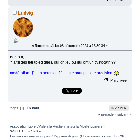
Ludvig
«
Réponse #1 le:
08 décembre 2023 à 13:30:34 »
Bonjour,
Y a t'il des tetraplégiques, qui ont eu ou qui ont un cystocath ??
modération : j'ai un peu modifié le titre pour plus de précision.
IP archivée
Pages: [
1
]
En haut
IMPRIMER
« précédent
suivant »
Association Libre d'Aide a la Recherche sur la Moelle Epiniere
»
SANTE ET SOINS
»
Les vessies neurologiques & l'appareil digestif
(Modérateurs:
sylvia
,
chris26
,