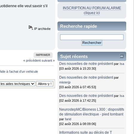
tidienne elle veut savoir s’il
INSCRIPTION AU FORUM ALARME
cliquez ici
Recherche rapide
IP archivée
IMPRIMER
Sujet récents
« précédent
suivant »
Des nouvelles de notre président
par
Isa
[03 août 2026 à 15:20:30]
Aide à l’achat d’un vehicule
Des nouvelles de notre président
par
misterjp
[03 août 2026 à 07:45:53]
Des nouvelles de notre président
par
Isa
[02 août 2026 à 17:42:25]
NeurostepMC/Bioness L300 : dispositifs
de stimulation électrique - pied tombant
par
farid
[02 août 2026 à 08:09:06]
Informations suite au décès de T