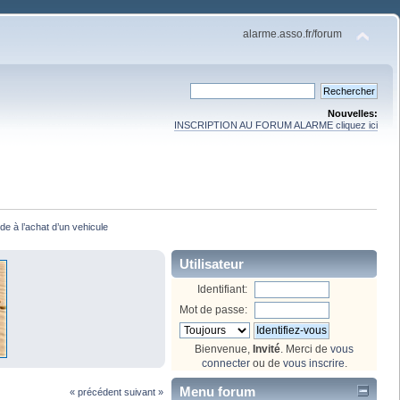
alarme.asso.fr/forum
Nouvelles:
INSCRIPTION AU FORUM ALARME cliquez ici
ide à l’achat d’un vehicule
Utilisateur
Identifiant:
Mot de passe:
Bienvenue,
Invité
. Merci de
vous
connecter
ou de
vous inscrire
.
Menu forum
« précédent
suivant »