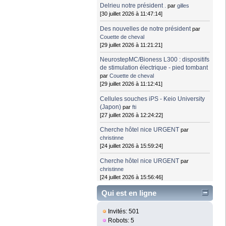
Delrieu notre président .
par
gilles
[30 juillet 2026 à 11:47:14]
Des nouvelles de notre président
par
Couette de cheval
[29 juillet 2026 à 11:21:21]
NeurostepMC/Bioness L300 : dispositifs
de stimulation électrique - pied tombant
par
Couette de cheval
[29 juillet 2026 à 11:12:41]
Cellules souches iPS - Keio University
(Japon)
par
fti
[27 juillet 2026 à 12:24:22]
Cherche hôtel nice URGENT
par
christinne
[24 juillet 2026 à 15:59:24]
Cherche hôtel nice URGENT
par
christinne
[24 juillet 2026 à 15:56:46]
Qui est en ligne
Invités: 501
Robots: 5