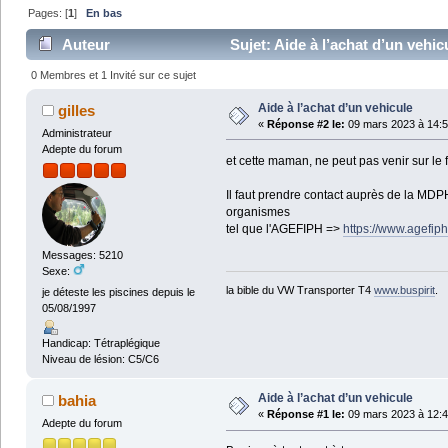
Pages: [
1
]
En bas
Auteur
Sujet: Aide à l’achat d’un vehic
0 Membres et 1 Invité sur ce sujet
Aide à l’achat d’un vehicule
gilles
«
Réponse #2 le:
09 mars 2023 à 14:5
Administrateur
Adepte du forum
et cette maman, ne peut pas venir sur le 
Il faut prendre contact auprès de la MD
organismes
tel que l'AGEFIPH =>
https://www.agefiph.
Messages: 5210
Sexe:
la bible du VW Transporter T4
www.buspirit
.
je déteste les piscines depuis le
05/08/1997
Handicap: Tétraplégique
Niveau de lésion: C5/C6
Aide à l’achat d’un vehicule
bahia
«
Réponse #1 le:
09 mars 2023 à 12:4
Adepte du forum