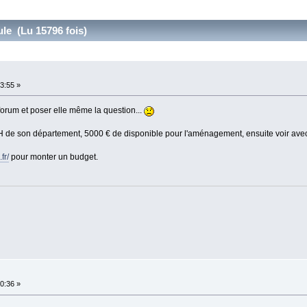
ule (Lu 15796 fois)
3:55 »
forum et poser elle même la question...
PH de son département, 5000 € de disponible pour l'aménagement, ensuite voir avec
fr/
pour monter un budget.
0:36 »