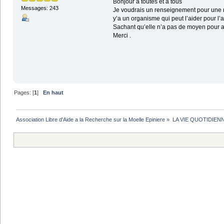
Bonjour à toutes et à tous
Messages: 243
Je voudrais un renseignement pour une ma
y’a un organisme qui peut l’aider pour l
Sachant qu’elle n’a pas de moyen pour ac
Merci .
Pages: [
1
]
En haut
Association Libre d'Aide a la Recherche sur la Moelle Epiniere
»
LA VIE QUOTIDIEN