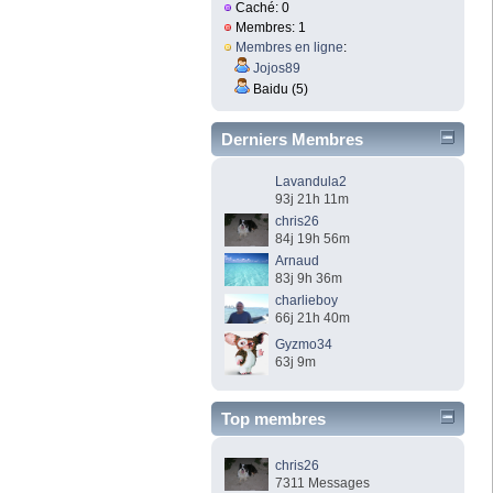
Caché: 0
Membres: 1
Membres en ligne
:
Jojos89
Baidu (5)
Derniers Membres
Lavandula2
93j 21h 11m
chris26
84j 19h 56m
Arnaud
83j 9h 36m
charlieboy
66j 21h 40m
Gyzmo34
63j 9m
Top membres
chris26
7311 Messages