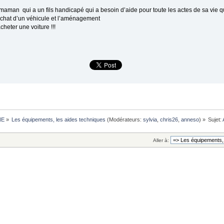
man qui a un fils handicapé qui a besoin d’aide pour toute les actes de sa vie quo
’achat d’un véhicule et l’aménagement
heter une voiture !!!
NE
»
Les équipements, les aides techniques
(Modérateurs:
sylvia
,
chris26
,
anneso
) »
Sujet:
Aller à: