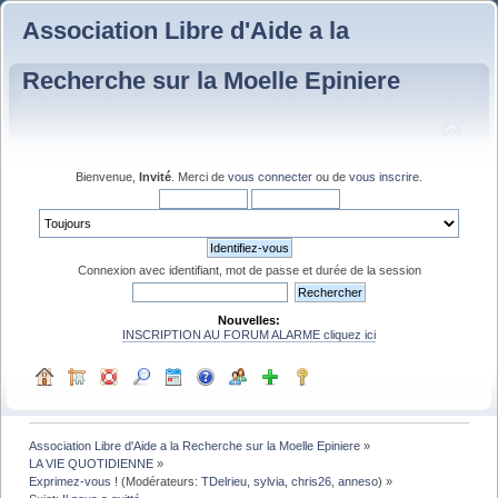
Association Libre d'Aide a la
Recherche sur la Moelle Epiniere
Bienvenue,
Invité
. Merci de
vous connecter
ou de
vous inscrire
.
Connexion avec identifiant, mot de passe et durée de la session
Nouvelles:
INSCRIPTION AU FORUM ALARME cliquez ici
Association Libre d'Aide a la Recherche sur la Moelle Epiniere
»
LA VIE QUOTIDIENNE
»
Exprimez-vous !
(Modérateurs:
TDelrieu
,
sylvia
,
chris26
,
anneso
) »