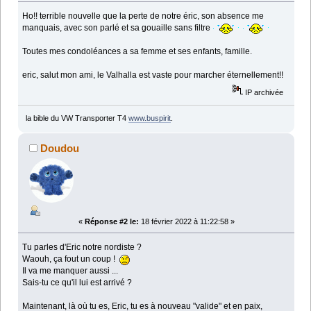
Ho!! terrible nouvelle que la perte de notre éric, son absence me
manquais, avec son parlé et sa gouaille sans filtre
Toutes mes condoléances a sa femme et ses enfants, famille.
eric, salut mon ami, le Valhalla est vaste pour marcher éternellement!!
IP archivée
la bible du VW Transporter T4
www.buspirit
.
Doudou
«
Réponse #2 le:
18 février 2022 à 11:22:58 »
Tu parles d'Eric notre nordiste ?
Waouh, ça fout un coup !
Il va me manquer aussi ...
Sais-tu ce qu'il lui est arrivé ?
Maintenant, là où tu es, Eric, tu es à nouveau "valide" et en paix,