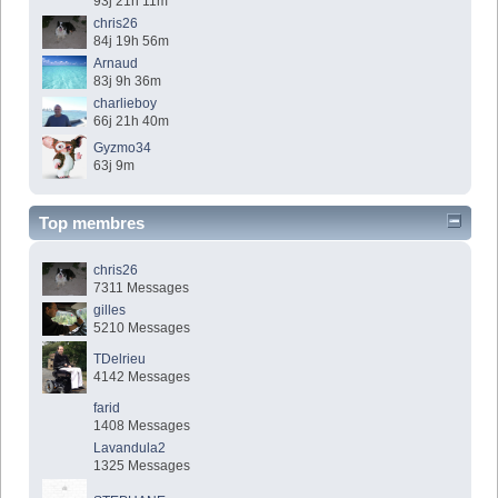
93j 21h 11m
chris26
84j 19h 56m
Arnaud
83j 9h 36m
charlieboy
66j 21h 40m
Gyzmo34
63j 9m
Top membres
chris26
7311 Messages
gilles
5210 Messages
TDelrieu
4142 Messages
farid
1408 Messages
Lavandula2
1325 Messages