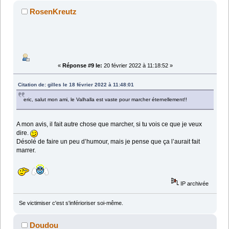
RosenKreutz
«
Réponse #9 le:
20 février 2022 à 11:18:52 »
Citation de: gilles le 18 février 2022 à 11:48:01
eric, salut mon ami, le Valhalla est vaste pour marcher éternellement!!
A mon avis, il fait autre chose que marcher, si tu vois ce que je veux
dire.
Désolé de faire un peu d’humour, mais je pense que ça l’aurait fait
marrer.
IP archivée
Se victimiser c'est s'inférioriser soi-même.
Doudou