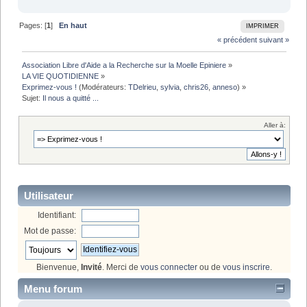
Pages: [
1
]
En haut
IMPRIMER
« précédent
suivant »
Association Libre d'Aide a la Recherche sur la Moelle Epiniere
»
LA VIE QUOTIDIENNE
»
Exprimez-vous !
(Modérateurs:
TDelrieu
,
sylvia
,
chris26
,
anneso
) »
Sujet:
Il nous a quitté ...
Aller à:
Utilisateur
Identifiant:
Mot de passe:
Bienvenue,
Invité
. Merci de
vous connecter
ou de
vous inscrire
.
Menu forum