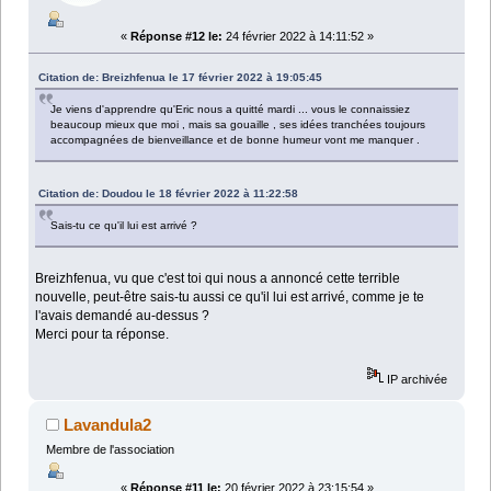
«
Réponse #12 le:
24 février 2022 à 14:11:52 »
Citation de: Breizhfenua le 17 février 2022 à 19:05:45
Je viens d'apprendre qu'Eric nous a quitté mardi ... vous le connaissiez
beaucoup mieux que moi , mais sa gouaille , ses idées tranchées toujours
accompagnées de bienveillance et de bonne humeur vont me manquer .
Citation de: Doudou le 18 février 2022 à 11:22:58
Sais-tu ce qu'il lui est arrivé ?
Breizhfenua, vu que c'est toi qui nous a annoncé cette terrible
nouvelle, peut-être sais-tu aussi ce qu'il lui est arrivé, comme je te
l'avais demandé au-dessus ?
Merci pour ta réponse.
IP archivée
Lavandula2
Membre de l'association
«
Réponse #11 le:
20 février 2022 à 23:15:54 »