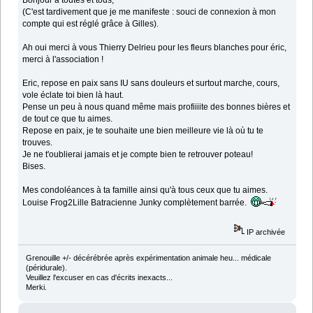
Bonjour à toutes et tous,
(C'est tardivement que je me manifeste : souci de connexion à mon
compte qui est réglé grâce à Gilles).
Ah oui merci à vous Thierry Delrieu pour les fleurs blanches pour éric,
merci à l'association !
Eric, repose en paix sans IU sans douleurs et surtout marche, cours,
vole éclate toi bien là haut.
Pense un peu à nous quand même mais profiiiite des bonnes bières et
de tout ce que tu aimes.
Repose en paix, je te souhaite une bien meilleure vie là où tu te
trouves.
Je ne t'oublierai jamais et je compte bien te retrouver poteau!
Bises.
Mes condoléances à ta famille ainsi qu'à tous ceux que tu aimes.
Louise Frog2Lille Batracienne Junky complètement barrée.
IP archivée
Grenouille +/- décérébrée après expérimentation animale heu... médicale
(péridurale).
Veuillez l'excuser en cas d'écrits inexacts...
Merki.