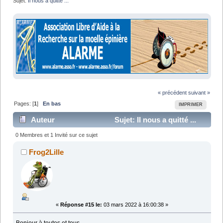
Sujet:
Il nous a quitté ...
« précédent
suivant »
Pages: [
1
]
En bas
IMPRIMER
Auteur
Sujet: Il nous a quitté ...
(Lu 17218 fois)
0 Membres et 1 Invité sur ce sujet
Frog2Lille
«
Réponse #15 le:
03 mars 2022 à 16:00:38 »