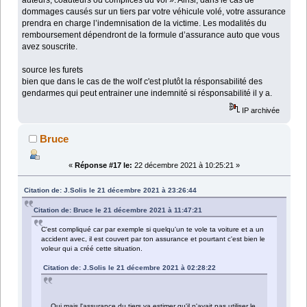
auteurs, coauteurs ou complices du vol ». Ainsi, dans le cas de
dommages causés sur un tiers par votre véhicule volé, votre assurance
prendra en charge l’indemnisation de la victime. Les modalités du
remboursement dépendront de la formule d’assurance auto que vous
avez souscrite.
source les furets
bien que dans le cas de the wolf c'est plutôt la résponsabilité des
gendarmes qui peut entrainer une indemnité si résponsabilité il y a.
IP archivée
Bruce
«
Réponse #17 le:
22 décembre 2021 à 10:25:21 »
Citation de: J.Solis le 21 décembre 2021 à 23:26:44
Citation de: Bruce le 21 décembre 2021 à 11:47:21
C'est compliqué car par exemple si quelqu'un te vole ta voiture et a un
accident avec, il est couvert par ton assurance et pourtant c'est bien le
voleur qui a créé cette situation.
Citation de: J.Solis le 21 décembre 2021 à 02:28:22
Oui mais l'assurance du tiers va estimer qu'il n'avait pas utiliser le