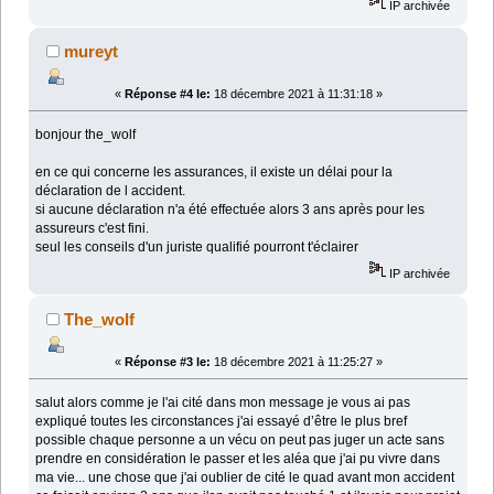
IP archivée
mureyt
«
Réponse #4 le:
18 décembre 2021 à 11:31:18 »
bonjour the_wolf
en ce qui concerne les assurances, il existe un délai pour la
déclaration de l accident.
si aucune déclaration n'a été effectuée alors 3 ans après pour les
assureurs c'est fini.
seul les conseils d'un juriste qualifié pourront t'éclairer
IP archivée
The_wolf
«
Réponse #3 le:
18 décembre 2021 à 11:25:27 »
salut alors comme je l'ai cité dans mon message je vous ai pas
expliqué toutes les circonstances j'ai essayé d’être le plus bref
possible chaque personne a un vécu on peut pas juger un acte sans
prendre en considération le passer et les aléa que j'ai pu vivre dans
ma vie... une chose que j'ai oublier de cité le quad avant mon accident