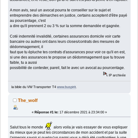
A mon avis, seul un avocat pourra te conseiller sur le sujet et
entreprendre des démarches en justice, certains acceptent d'être payé
au pourcentage, c'est
a dire qu'il prennent 2 ou 3 % sur la somme demandée et gagnée.
Coté indemnité invalidité, certaines assurances domicile voir carte
bancaire ou autres ont dans leurs closes/contrats des mesures de
dédommagement, il
faut que tu épluche tes contrats d'assurances pour voir ce qu'il en est,
si une des assurances te propose un dédommagement que tu trouve
faible, tu a aussi
possibilité de contester, pareil, fait le avec un avocat au pourcentage.
IP archivée
la bible du VW Transporter T4
www.buspirit
.
The_wolf
«
Réponse #1 le:
17 décembre 2021 à 23:34:00 »
Salut tous le monde
alors voila je vais essayer de vous expliquer
du mieux que je peut les circonstances de mon accident et par la suite
j'aimerais savoir si quelqu'un parmi vous a déjà été confrontées à une