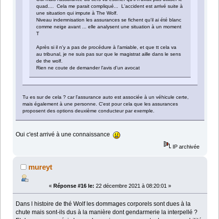
quad.... Cela me parait compliqué... L'accident est arrivé suite à
une situation qui impute à The Wolf.
Niveau indemnisation les assurances se fichent qu'il ai été blanc
comme neige avant ... elle analysent une situation à un moment
T
Après si il n'y a pas de procédure à l'amiable, et que tt cela va
au tribunal, je ne suis pas sur que le magistrat aille dans le sens
de the wolf.
Rien ne coute de demander l'avis d'un avocat
Tu es sur de cela ? car l'assurance auto est associée à un véhicule certe,
mais également à une personne. C'est pour cela que les assurances
proposent des options deuxième conducteur par exemple.
Oui c'est arrivé à une connaissance
IP archivée
mureyt
«
Réponse #16 le:
22 décembre 2021 à 08:20:01 »
Dans l histoire de thé Wolf les dommages corporels sont dues à la
chute mais sont-ils dus à la manière dont gendarmerie la interpellé ?