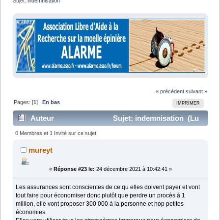
Sujet:
indemnisation 
« précédent
suivant »
Pages: [
1
]
En bas
IMPRIMER
Auteur
Sujet: indemnisation (Lu
23513 fois)
0 Membres et 1 Invité sur ce sujet
mureyt
«
Réponse #23 le:
24 décembre 2021 à 10:42:41 »
Les assurances sont conscientes de ce qu elles doivent payer et vont
tout faire pour économiser donc plutôt que perdre un procès à 1
million, elle vont proposer 300 000 à la personne et hop petites
économies.