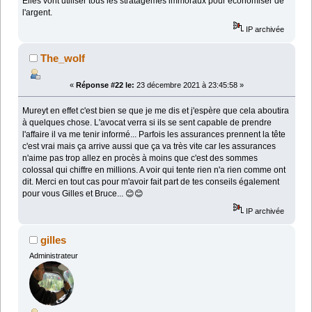
Elles vont utiliser tous les stratagèmes immoraux pour économiser de
l'argent.
IP archivée
The_wolf
«
Réponse #22 le:
23 décembre 2021 à 23:45:58 »
Mureyt en effet c'est bien se que je me dis et j'espère que cela aboutira
à quelques chose. L'avocat verra si ils se sent capable de prendre
l'affaire il va me tenir informé... Parfois les assurances prennent la tête
c'est vrai mais ça arrive aussi que ça va très vite car les assurances
n'aime pas trop allez en procès à moins que c'est des sommes
colossal qui chiffre en millions. A voir qui tente rien n'a rien comme ont
dit. Merci en tout cas pour m'avoir fait part de tes conseils également
pour vous Gilles et Bruce... 😊😊
IP archivée
gilles
Administrateur