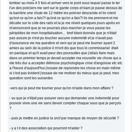
tomber au mois 4 5 fois et arriver vers le pont sous lequel passe le ter
l'un des policiers me sert sur le garde corps et bam je passe dessus de
la barrière une chute de 12 mètre les policier descende et ils crient
qu'est ce qu'on a fais?! qu'est ce qu'on a fais?! ils me prennent et me
décalle sur le cote des rails et la je me réveil quelques jours après en
m'annoncent que je ne pourrais plus marcher je vous passe les
péripéties de mon hospitalisation... bref étant donnée que je n'était
pas assure je n'est pu toucher aucune indemnité et je n'avait pas
d'assurance vie ma question et vers qui je peut me tourner ayant 2
amies au sein de la police il m'ont dis que tous le commissariat était
en panique et qu'il avait peur des poursuites que j'allais faire mais
dans un premier temps je devait accepter ma nouvelle vie chose qui a
ete très dur a accepter détresse psychologique crise d'angoisse etc etc
a l'heure d'aujourd'hui j'essaie de reprendre les chose en main même
si c'est pas évident j'essaie de me motiver du mieux que je peut. mes
question sont les suivantes
-vers qui je peut me tourner pour qu'on m'aide dans mon affaire ?
- vu que je n'était pas assurer vers qui demander une indemnité pour
pouvoir vivre une vie sans devoir compter chaque sous que je perçois
?
- puis je mettre en justice la sncf par manque de moyen de sécurité ?
- y a t il des association qui pourront m'aider ?