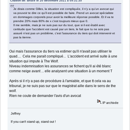
Citation de: Bruce le 20 décembre 2021 à 09:31:35
Je dirais comme Gilles, la situation est compliquée, il n'y a qu'un avocat qui
va pouvoir te dire ce qu'il est possible de faire. Prend un avocat spécialiste
en dommages corporels pour avoir la meilleure réponse possible. Et il va te
prendre 20% mais 80% de x c'est toujours mieux que 0.
Il me semble, mais je ne suis pas sur du tout, que si il est établi avec
certitude que l'accident est causé par un tiers, le fait que tu ne sois pas
assuré n'est pas un problème, c'est l'assurance du tiers qui doit intervenir et
pas la tienne.
Oui mais l'assurance du tiers va estimer qu'il n'avait pas utiliser le
quad.... Cela me parait compliqué... L'accident est arrivé suite à une
situation qui impute à The Wolf.
Niveau indemnisation les assurances se fichent qu'il ai été blanc
comme neige avant ... elle analysent une situation à un moment T
Après si il n'y a pas de procédure à l'amiable, et que tt cela va au
tribunal, je ne suis pas sur que le magistrat aille dans le sens de the
wolf.
Rien ne coute de demander l'avis d'un avocat
IP archivée
Jeffrey
If you can't stand up, stand out !