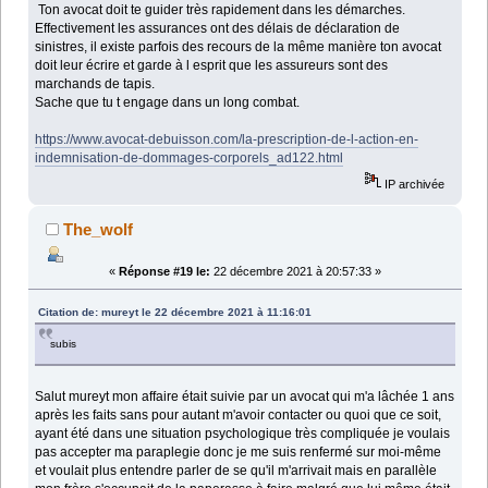
Ton avocat doit te guider très rapidement dans les démarches.
Effectivement les assurances ont des délais de déclaration de
sinistres, il existe parfois des recours de la même manière ton avocat
doit leur écrire et garde à l esprit que les assureurs sont des
marchands de tapis.
Sache que tu t engage dans un long combat.
https://www.avocat-debuisson.com/la-prescription-de-l-action-en-
indemnisation-de-dommages-corporels_ad122.html
IP archivée
The_wolf
«
Réponse #19 le:
22 décembre 2021 à 20:57:33 »
Citation de: mureyt le 22 décembre 2021 à 11:16:01
subis
Salut mureyt mon affaire était suivie par un avocat qui m'a lâchée 1 ans
après les faits sans pour autant m'avoir contacter ou quoi que ce soit,
ayant été dans une situation psychologique très compliquée je voulais
pas accepter ma paraplegie donc je me suis renfermé sur moi-même
et voulait plus entendre parler de se qu'il m'arrivait mais en parallèle