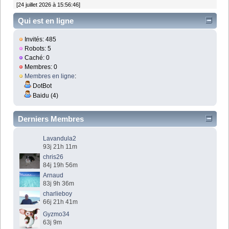
[24 juillet 2026 à 15:56:46]
Qui est en ligne
Invités: 485
Robots: 5
Caché: 0
Membres: 0
Membres en ligne
:
DotBot
Baidu (4)
Derniers Membres
Lavandula2
93j 21h 11m
chris26
84j 19h 56m
Arnaud
83j 9h 36m
charlieboy
66j 21h 41m
Gyzmo34
63j 9m