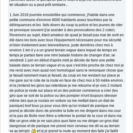
tel situation ou a peut prêt similaire...
1 Juin 2018 journée ensoleillée qui commence, j'habite dans une
petite commune d'environ 8000 habitants assez touchées par la
délinquances et les faits divers du coup la police et les jeunes de citer
se provoque souvent (j'ai assister à des provocations des 2 coter).
Revenons au sujet, étant amateur de quad je faisait pas mal de sorti en
été dans les bois avec tous l'équipement nécessaire pour ma sécurité
et bien évidement avec bienveillance, juste derrières chez moi à
environ 1 km il y a un grand terrain vague dans lequel de temps en
temps je partais faire une mini balade histoire de changer d'air, se
vendredi 1 juin en début d'après midi je décide de faire une petite
balade dans se terrain vague et vu que c'est très proche de chez moi je
me rend avec mon quad non homologué sans le remorquer chose que
je faisait rarement mais je faisait, du coup en me rendant sur place je
me gare sur le cote de la route en face de chez moi à 50 mètre environ,
et la j'entend les giros qui retentisse je me retourne et je vois 2 motard
de police je reste sur place et un des policier commence a crier (les
giro que se soit de la police ou des pompier m'ont toujours stresser
même des que je roulais en voiture sa me mettait dans un état de
panique) bref tous ça pour vous dire qu'un instant de panique me
prend je décide donc de prendre la fuite en me dirigent dans ma cour
et la pas de Bolle mon frère a refermer le portail de la cour et dans ma
tête un gros vide je ne sais plus quoi faire ou me diriger un gros état
dangoisse et de panique me prend mon cerveau me dit va au terrain
va au terrain
et la je prend la route au moment des faits j'ai faillit