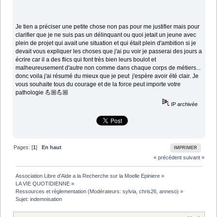
Je tien a préciser une petite chose non pas pour me justifier mais pour
clarifier que je ne suis pas un délinquant ou quoi jetait un jeune avec
plein de projet qui avait une situation et qui était plein d'ambition si je
devait vous expliquer les choses que j'ai pu voir je passerai des jours a
écrire car il a des flics qui font très bien leurs boulot et
malheureusement d'autre non comme dans chaque corps de métiers...
donc voila j'ai résumé du mieux que je peut j'espère avoir été clair. Je
vous souhaite tous du courage et de la force peut importe votre
pathologie 💪🏼💪🏼
IP archivée
Pages: [
1
]
En haut
IMPRIMER
« précédent
suivant »
Association Libre d'Aide a la Recherche sur la Moelle Epiniere
»
LA VIE QUOTIDIENNE
»
Ressources et règlementation
(Modérateurs:
sylvia
,
chris26
,
anneso
) »
Sujet:
indemnisation 