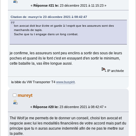
«
Réponse #21 le:
23 décembre 2021 à 11:15:23 »
Citation de: mureyt le 23 décembre 2021 à 08:42:47
ton avocat doit leur écrire et garde à l esprit que les assureurs sont des
marchands de tapis.
Sache que tu t engage dans un long combat.
je confirme, les assureurs sont peu enclins a sortir des sous de leurs
poches et quand ils le font c'est en essayant d'en sortir le minimum,
cette bataille la, vas être longue aussi.
IP archivée
la bible du VW Transporter T4
www.buspirit
.
mureyt
«
Réponse #20 le:
23 décembre 2021 à 08:42:47 »
Thé Wolf je me permets de te donner un conseil, choisi ton avocat et
negocie avec lui les modalités financières de votre accord mais part du
principe que tu n auras aucune indemnité afin de ne pas te mettre sur
la paille.