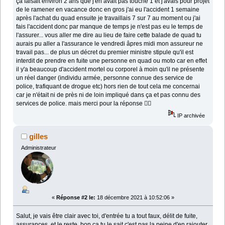
ça faisait environ 2 ans que j'en avait pas touché 1 et j'avais pour projet
de le ramener en vacance donc en gros j'ai eu l'accident 1 semaine
après l'achat du quad ensuite je travaillais 7 sur 7 au moment ou j'ai
fais l'accident donc par manque de temps je n'est pas eu le temps de
l'assurer... vous aller me dire au lieu de faire cette balade de quad tu
aurais pu aller a l'assurance le vendredi âpres midi mon assureur ne
travail pas... de plus un décret du premier ministre stipule qu'il est
interdit de prendre en fuite une personne en quad ou moto car en effet
il y'a beaucoup d'accident mortel ou corporel à moin qu'il ne présente
un réel danger (individu armée, personne connue des service de
police, trafiquant de drogue etc) hors rien de tout cela me concernai
car je n'était ni de près ni de loin impliqué dans ça et pas connu des
services de police. mais merci pour la réponse 👍🏼
IP archivée
gilles
Administrateur
«
Réponse #2 le:
18 décembre 2021 à 10:52:06 »
Salut, je vais être clair avec toi, d'entrée tu a tout faux, délit de fuite,
assurances, et le reste, bon ça tu le sait c'est pas la peine d'en rajouter.