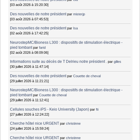
[03 août 2026 à 15:20:30]
Des nouvelles de notre président
par
misterjp
[03 août 2026 à 07:45:53]
Des nouvelles de notre président
par
Isa
[02 août 2026 à 17:42:25]
NeurostepMC/Bioness L300 : dispositifs de stimulation électrique -
pied tombant
par
farid
[02 août 2026 à 08:09:06]
Informations suite au décès de T Delrieu notre président .
par
gilles
[30 juillet 2026 à 11:47:14]
Des nouvelles de notre président
par
Couette de cheval
[29 juillet 2026 à 11:21:21]
NeurostepMC/Bioness L300 : dispositifs de stimulation électrique -
pied tombant
par
Couette de cheval
[29 juillet 2026 à 11:12:41]
Cellules souches iPS - Keio University (Japon)
par
fti
[27 juillet 2026 à 12:24:22]
Cherche hôtel nice URGENT
par
christinne
[24 juillet 2026 à 15:59:24]
Cherche hôtel nice URGENT
par
christinne