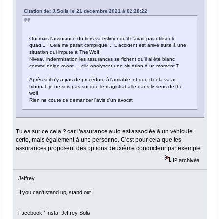
Citation de: J.Solis le 21 décembre 2021 à 02:28:22
Oui mais l'assurance du tiers va estimer qu'il n'avait pas utiliser le
quad.... Cela me parait compliqué... L'accident est arrivé suite à une
situation qui impute à The Wolf.
Niveau indemnisation les assurances se fichent qu'il ai été blanc
comme neige avant ... elle analysent une situation à un moment T
Après si il n'y a pas de procédure à l'amiable, et que tt cela va au
tribunal, je ne suis pas sur que le magistrat aille dans le sens de the
wolf.
Rien ne coute de demander l'avis d'un avocat
Tu es sur de cela ? car l'assurance auto est associée à un véhicule
certe, mais également à une personne. C'est pour cela que les
assurances proposent des options deuxième conducteur par exemple.
IP archivée
Jeffrey
If you can't stand up, stand out !
Facebook / Insta: Jeffrey Solis