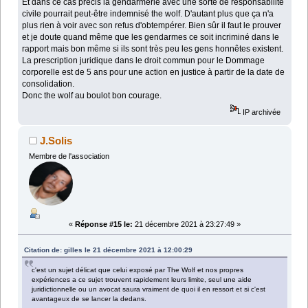
Et dans ce cas précis la gendarmerie avec une sorte de responsabilité
civile pourrait peut-être indemnisé the wolf. D'autant plus que ça n'a
plus rien à voir avec son refus d'obtempérer. Bien sûr il faut le prouver
et je doute quand même que les gendarmes ce soit incriminé dans le
rapport mais bon même si ils sont très peu les gens honnêtes existent.
La prescription juridique dans le droit commun pour le Dommage
corporelle est de 5 ans pour une action en justice à partir de la date de
consolidation.
Donc the wolf au boulot bon courage.
IP archivée
J.Solis
Membre de l'association
«
Réponse #15 le:
21 décembre 2021 à 23:27:49 »
Citation de: gilles le 21 décembre 2021 à 12:00:29
c'est un sujet délicat que celui exposé par The Wolf et nos propres
expériences a ce sujet trouvent rapidement leurs limite, seul une aide
juridictionnelle ou un avocat saura vraiment de quoi il en ressort et si c'est
avantageux de se lancer la dedans.