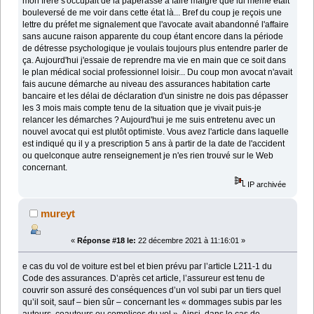
mon frère s'occupait de la paperasse à faire malgré que lui même était
bouleversé de me voir dans cette état là... Bref du coup je reçois une
lettre du préfet me signalement que l'avocate avait abandonné l'affaire
sans aucune raison apparente du coup étant encore dans la période
de détresse psychologique je voulais toujours plus entendre parler de
ça. Aujourd'hui j'essaie de reprendre ma vie en main que ce soit dans
le plan médical social professionnel loisir... Du coup mon avocat n'avait
fais aucune démarche au niveau des assurances habitation carte
bancaire et les délai de déclaration d'un sinistre ne dois pas dépasser
les 3 mois mais compte tenu de la situation que je vivait puis-je
relancer les démarches ? Aujourd'hui je me suis entretenu avec un
nouvel avocat qui est plutôt optimiste. Vous avez l'article dans laquelle
est indiqué qu il y a prescription 5 ans à partir de la date de l'accident
ou quelconque autre renseignement je n'es rien trouvé sur le Web
concernant.
IP archivée
mureyt
«
Réponse #18 le:
22 décembre 2021 à 11:16:01 »
e cas du vol de voiture est bel et bien prévu par l’article L211-1 du
Code des assurances. D’après cet article, l’assureur est tenu de
couvrir son assuré des conséquences d’un vol subi par un tiers quel
qu’il soit, sauf – bien sûr – concernant les « dommages subis par les