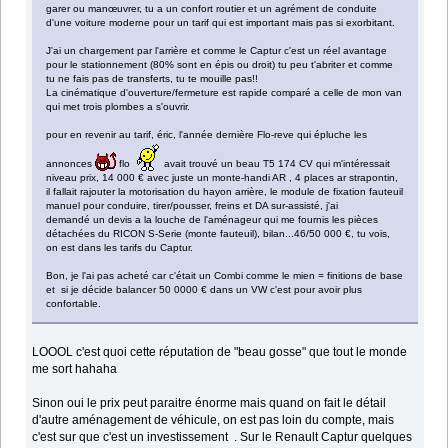
garer ou manœuvrer, tu a un confort routier et un agrément de conduite
d'une voiture moderne pour un tarif qui est important mais pas si exorbitant.
J'ai un chargement par l'arrière et comme le Captur c'est un réel avantage
pour le stationnement (80% sont en épis ou droit) tu peu t'abriter et comme
tu ne fais pas de transferts, tu te mouille pas!!
La cinématique d'ouverture/fermeture est rapide comparé a celle de mon van
qui met trois plombes a s'ouvrir.
pour en revenir au tarif, éric, l'année dernière Flo-reve qui épluche les
annonces
flo
avait trouvé un beau T5 174 CV qui m'intéressait
niveau prix, 14 000 € avec juste un monte-handi AR , 4 places ar strapontin,
il fallait rajouter la motorisation du hayon arrière, le module de fixation fauteuil
manuel pour conduire, tirer/pousser, freins et DA sur-assisté, j'ai
demandé un devis a la louche de l'aménageur qui me fournis les pièces
détachées du RICON S-Serie (monte fauteuil), bilan...46/50 000 €, tu vois,
on est dans les tarifs du Captur.
Bon, je l'ai pas acheté car c'était un Combi comme le mien = finitions de base
et si je décide balancer 50 0000 € dans un VW c'est pour avoir plus
confortable.
LOOOL c'est quoi cette réputation de "beau gosse" que tout le monde
me sort hahaha
Sinon oui le prix peut paraitre énorme mais quand on fait le détail
d'autre aménagement de véhicule, on est pas loin du compte, mais
c'est sur que c'est un investissement . Sur le Renault Captur quelques