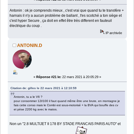
Antonin : ok je comprends mieux , c'est vrai que quand tu te transfère +
harnais il n'y a aucun problème de ballant , t'es scotché a ton siège et
c'est hyper Secure , ça doit en effet être très different en fauteuil
électrique du coup .
IP archivée
ANTONIN.D
«
Réponse #21 le:
22 mars 2021 à 20:05:29 »
Citation de: gilles le 22 mars 2021 à 12:10:59
Antonin, tu a le V6 ?
pour consommer 12l/100 il faut quand même être une brute, en montagne je
fais cette conso mais le Combi est sous-motorisé + la BVA qui bouffe des cv
et pèse 2200 kg avec le matos.
Non un "2.8 MULTIJET II 178 BY STADE FRANCAIS PARIS AUTO" et