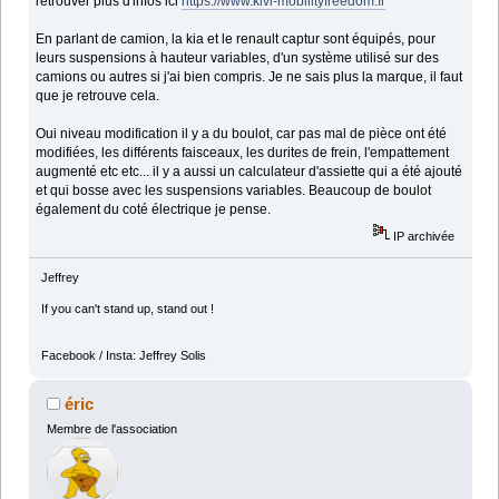
retrouver plus d'infos ici
https://www.kivi-mobilityfreedom.fr
En parlant de camion, la kia et le renault captur sont équipés, pour
leurs suspensions à hauteur variables, d'un système utilisé sur des
camions ou autres si j'ai bien compris. Je ne sais plus la marque, il faut
que je retrouve cela.
Oui niveau modification il y a du boulot, car pas mal de pièce ont été
modifiées, les différents faisceaux, les durites de frein, l'empattement
augmenté etc etc... il y a aussi un calculateur d'assiette qui a été ajouté
et qui bosse avec les suspensions variables. Beaucoup de boulot
également du coté électrique je pense.
IP archivée
Jeffrey
If you can't stand up, stand out !
Facebook / Insta: Jeffrey Solis
éric
Membre de l'association