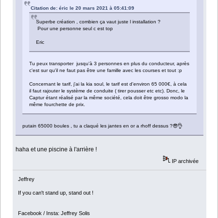
Citation de: éric le 20 mars 2021 à 05:41:09
Superbe création , combien ça vaut juste l installation ?
Pour une personne seul c est top
Eric
Tu peux transporter jusqu'à 3 personnes en plus du conducteur, après
c'est sur qu'il ne faut pas être une famille avec les courses et tout :p
Concernant le tarif, j'ai la kia soul, le tarif est d'environ 65 000€, à cela
il faut rajouter le système de conduite ( tirer pousser etc etc). Donc, le
Captur étant réalisé par la même société, cela doit être grosso modo la
même fourchette de prix.
putain 65000 boules , tu a claqué les jantes en or a rhoff dessus ?😎👌
haha et une piscine à l'arrière !
IP archivée
Jeffrey
If you can't stand up, stand out !
Facebook / Insta: Jeffrey Solis