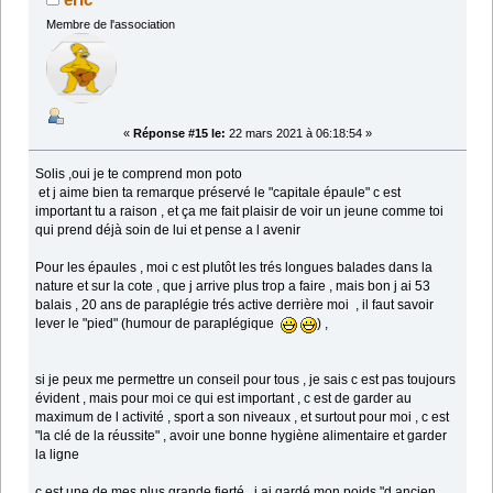
Membre de l'association
«
Réponse #15 le:
22 mars 2021 à 06:18:54 »
Solis ,oui je te comprend mon poto
et j aime bien ta remarque préservé le "capitale épaule" c est
important tu a raison , et ça me fait plaisir de voir un jeune comme toi
qui prend déjà soin de lui et pense a l avenir
Pour les épaules , moi c est plutôt les trés longues balades dans la
nature et sur la cote , que j arrive plus trop a faire , mais bon j ai 53
balais , 20 ans de paraplégie trés active derrière moi , il faut savoir
lever le "pied" (humour de paraplégique
) ,
si je peux me permettre un conseil pour tous , je sais c est pas toujours
évident , mais pour moi ce qui est important , c est de garder au
maximum de l activité , sport a son niveaux , et surtout pour moi , c est
"la clé de la réussite" , avoir une bonne hygiène alimentaire et garder
la ligne
c est une de mes plus grande fierté , j ai gardé mon poids "d ancien