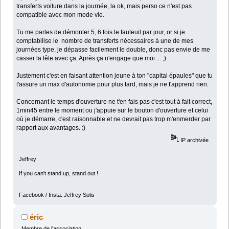
transferts voiture dans la journée, la ok, mais perso ce n'est pas
compatible avec mon mode vie.
Tu me parles de démonter 5, 6 fois le fauteuil par jour, or si je
comptabilise le nombre de transferts nécessaires à une de mes
journées type, je dépasse facilement le double, donc pas envie de me
casser la tête avec ça. Après ça n'engage que moi ... ;)
Justement c'est en faisant attention jeune à ton "capital épaules" que tu
t'assure un max d'autonomie pour plus tard, mais je ne t'apprend rien.
Concernant le temps d'ouverture ne t'en fais pas c'est tout à fait correct,
1min45 entre le moment ou j'appuie sur le bouton d'ouverture et celui
où je démarre, c'est raisonnable et ne devrait pas trop m'enmerder par
rapport aux avantages. :)
IP archivée
Jeffrey
If you can't stand up, stand out !
Facebook / Insta: Jeffrey Solis
éric
Membre de l'association