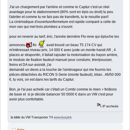
J'ai un chargement par l'arrière et comme le Captur c'est un réel
avantage pour le stationnement (80% sont en épis ou droit) tu peu
t'abriter et comme tu ne fais pas de transferts, tu te mouille pas!!
La cinématique d'ouverture/fermeture est rapide comparé a celle de
mon van qui met trois plombes a s'ouvrir.
pour en revenir au tarif, éric, l'année dernière Flo-reve qui épluche les
annonces
flo
avait trouvé un beau T5 174 CV qui
m'intéressait niveau prix, 14 000 € avec juste un monte-handi AR , 4
places ar strapontin, il fallait rajouter la motorisation du hayon arrière,
le module de fixation fauteuil manuel pour conduire, tirer/pousser,
freins et DA sur-assisté, j'ai
demandé un devis a la louche de l'aménageur qui me fournis les
pièces détachées du RICON S-Serie (monte fauteuil), bilan...46/50 000
€, tu vois, on est dans les tarifs du Captur.
Bon, je l'ai pas acheté car c'était un Combi comme le mien = finitions
de base et si je décide balancer 50 0000 € dans un VW c'est pour
avoir plus confortable.
IP archivée
la bible du VW Transporter T4
www.buspirit
.
éric