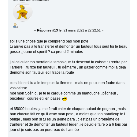
«
Réponse #13 le:
21 mars 2021 à 22:22:51 »
solis une chose que je comprend pas mon pote
tu arrive pas a te transférer et démonter un fauteuil tous seul toi le beau
gosse , jeune et sportif ? ca prend 2 minutes
j ai calculer ton merdier le temps que tu descend ta caisse tu rentre par
l arrière , tu fixe ton fauteuil , tu démarre , un gazier comme moi a déja
démonté son fauteuil et il trace la route
c est bien si tu a le temps et la flemme , mais on peux rien foutre dans
vos caisse
moi mon Scénic , je te le carque comme un manouche , pêcheur ,
bricoleur , course et j en passe
et 65000 boules ça me ferait chier de claquer autant de pognon , mais
bon chacun fait ce qu il veux mon poto , a moins que ton handicap te l
oblige , mais bon si tu es un jeune para , c est pas un probléme de
tranferer et de démonter un fauteuil léger , je peux le faire 5 a 6 fois par
jour et je suis pas un perdreau de l année