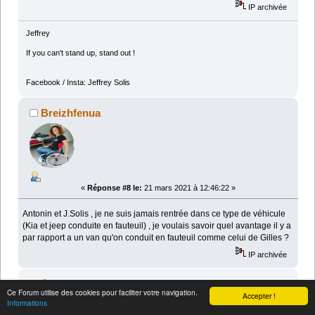
IP archivée
Jeffrey
If you can't stand up, stand out !
Facebook / Insta: Jeffrey Solis
Breizhfenua
«
Réponse #8 le:
21 mars 2021 à 12:46:22 »
Antonin et J.Solis , je ne suis jamais rentrée dans ce type de véhicule
(Kia et jeep conduite en fauteuil) , je voulais savoir quel avantage il y a
par rapport a un van qu'on conduit en fauteuil comme celui de Gilles ?
IP archivée
éric
Ce Forum utilise des cookies pour faciliter votre navigation.
Accepter !
Membre de l'association
Informations