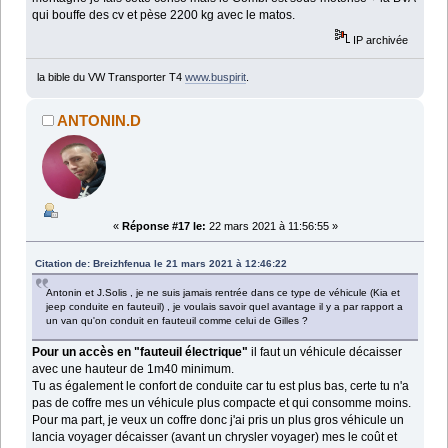
qui bouffe des cv et pèse 2200 kg avec le matos.
IP archivée
la bible du VW Transporter T4
www.buspirit
.
ANTONIN.D
«
Réponse #17 le:
22 mars 2021 à 11:56:55 »
Citation de: Breizhfenua le 21 mars 2021 à 12:46:22
Antonin et J.Solis , je ne suis jamais rentrée dans ce type de véhicule (Kia et
jeep conduite en fauteuil) , je voulais savoir quel avantage il y a par rapport a
un van qu'on conduit en fauteuil comme celui de Gilles ?
Pour un accès en "fauteuil électrique"
il faut un véhicule décaisser
avec une hauteur de 1m40 minimum.
Tu as également le confort de conduite car tu est plus bas, certe tu n'a
pas de coffre mes un véhicule plus compacte et qui consomme moins.
Pour ma part, je veux un coffre donc j'ai pris un plus gros véhicule un
lancia voyager décaisser (avant un chrysler voyager) mes le coût et