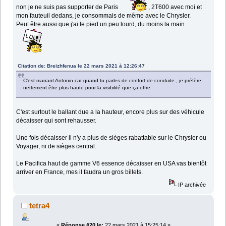
non je ne suis pas supporter de Paris
, 2T600 avec moi et
mon fauteuil dedans, je consommais de même avec le Chrysler.
Peut être aussi que j'ai le pied un peu lourd, du moins la main
Citation de: Breizhfenua le 22 mars 2021 à 12:26:47
C'est marrant Antonin car quand tu parles de confort de conduite , je préfère
nettement être plus haute pour la visibilité que ça offre
C'est surtout le ballant due a la hauteur, encore plus sur des véhicule
décaisser qui sont rehausser.
Une fois décaisser il n'y a plus de sièges rabattable sur le Chrysler ou
Voyager, ni de sièges central.
Le Pacifica haut de gamme V6 essence décaisser en USA vas bientôt
arriver en France, mes il faudra un gros billets.
IP archivée
tetra4
«
Réponse #20 le:
22 mars 2021 à 15:25:14 »