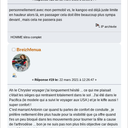
personnellement avec mon permobil vs, le kangoo est déjà juste limite
en hauteur alors là, en passager cela doit être beaucoup plus sympa
devant , mais cela ne passera pas
IP archivée
HOMME tétra complet
Breizhfenua
«
Réponse #19 le:
22 mars 2021 à 12:26:47 »
Ah le Chrysler voyager j'ai longuement hésité ... ce qui me plaisait
c'était les sièges qui rentraient totalement dans le sol . J'ai été dans le
Pacifica (le modele qui a suivi le voyager aux USA ) et je le kiffe aussi !
super confort !
C'est marrant Antonin car quand tu parles de confort de conduite , je
préfère nettement être plus haute pour la visibilité que ça offre quand
t'es un peu bloqué dans tes mouvements pour tourner la tête a cause
de l'arthrodèse ... bon je ne suis pas non plus très objective car depuis