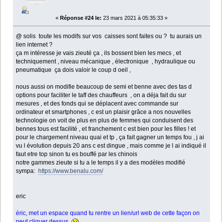
«
Réponse #24 le:
23 mars 2021 à 05:35:33 »
@ solis toute les modifs sur vos caisses sont faites ou ? tu aurais un
lien internet ?
ça m intéresse je vais zieuté ça , ils bossent bien les mecs , et
techniquement , niveau mécanique , électronique , hydraulique ou
pneumatique ça dois valoir le coup d oeil ,
nous aussi on modifie beaucoup de semi et benne avec des tas d
options pour faciliter le taff des chauffeurs , on a déja fait du sur
mesures , et des fonds qui se déplacent avec commande sur
ordinateur et smartphones , c est un plaisir grâce a nos nouvelles
technologie on voit de plus en plus de femmes qui conduisent des
bennes tous est facilité , et franchement c est bien pour les filles ! et
pour le chargement niveau quai et tp , ça fait gagner un temps fou , j ai
vu l évolution depuis 20 ans c est dingue , mais comme je l ai indiqué il
faut etre top sinon tu es bouffé par les chinois
notre gammes zieute si tu a le temps il y a des modèles modifié
sympa:
https://www.benalu.com/
eric
éric, met un espace quand tu rentre un lien/url web de cette façon on
peut cliquer dessus.