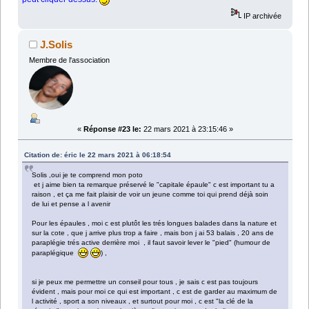
IP archivée
J.Solis
Membre de l'association
«
Réponse #23 le:
22 mars 2021 à 23:15:46 »
Citation de: éric le 22 mars 2021 à 06:18:54
Solis ,oui je te comprend mon poto
et j aime bien ta remarque préservé le "capitale épaule" c est important tu a
raison , et ça me fait plaisir de voir un jeune comme toi qui prend déjà soin
de lui et pense a l avenir
Pour les épaules , moi c est plutôt les trés longues balades dans la nature et
sur la cote , que j arrive plus trop a faire , mais bon j ai 53 balais , 20 ans de
paraplégie trés active derrière moi , il faut savoir lever le "pied" (humour de
paraplégique
) ,
si je peux me permettre un conseil pour tous , je sais c est pas toujours
évident , mais pour moi ce qui est important , c est de garder au maximum de
l activité , sport a son niveaux , et surtout pour moi , c est "la clé de la