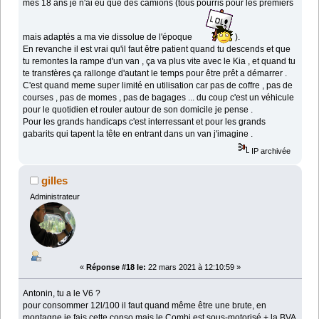
mes 18 ans je n'ai eu que des camions (tous pourris pour les premiers
mais adaptés a ma vie dissolue de l'époque
).
En revanche il est vrai qu'il faut être patient quand tu descends et que
tu remontes la rampe d'un van , ça va plus vite avec le Kia , et quand tu
te transfères ça rallonge d'autant le temps pour être prêt a démarrer .
C'est quand meme super limité en utilisation car pas de coffre , pas de
courses , pas de momes , pas de bagages ... du coup c'est un véhicule
pour le quotidien et rouler autour de son domicile je pense .
Pour les grands handicaps c'est interressant et pour les grands
gabarits qui tapent la tête en entrant dans un van j'imagine .
IP archivée
gilles
Administrateur
«
Réponse #18 le:
22 mars 2021 à 12:10:59 »
Antonin, tu a le V6 ?
pour consommer 12l/100 il faut quand même être une brute, en
montagne je fais cette conso mais le Combi est sous-motorisé + la BVA