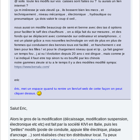
@ solis toute les modifs sur vos caisses sont faites ou ? tu aurais un lien
internet ?
ça m intéresse je vais zieuté ça , ils bossent bien les mecs , et
techniquement , niveau mécanique , électronique , hydraulique ou
pneumatique ça dois valoir le coup d oeil ,
nous aussi on modifie beaucoup de semi et benne avec des tas d options
pour faciliter le taff des chauffeurs , on a déja fait du sur mesures , et des
fonds qui se déplacent avec commande sur ordinateur et smartphones , c
est un plaisir grâce a nos nouvelles technologie on voit de plus en plus de
femmes qui conduisent des bennes tous est facilité , et franchement c est
bien pour les filles ! et pour le chargement niveau quai et tp , ça fait gagner
un temps fou , j ai vu l évolution depuis 20 ans c est dingue , mais comme je
l ai indiqué il faut etre top sinon tu es bouffé par les chinois
notre gammes zieute si tu a le temps il y a des modèles modifié sympa:
https://www.benalu.com/
eric
éric, met un espace quand tu rentre un lien/url web de cette façon on peut
cliquer dessus.
Salut Eric,
Alors le gros de la modification (décaissage, modification suspension,
électronique etc etc) est fait par la société KIVI en Italie, puis les
"petites" modifs (poste de conduite, appuie tête électrique, plaque
d'ancrage ...) sont réalisées chez ton distributeur local. Tu peux