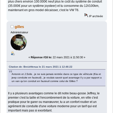
plus chers environ 100.000€ neuf plus le coût du système de conduit
(35.000€ pour un système joysteer) et tu consomme du 12l/100km,
maintenant en gros model décaisser, c'est le VW T6.
IP archivée
gilles
Administrateur
«
Réponse #16 le:
22 mars 2021 à 11:50:30 »
Citation de: Breizhfenua le 21 mars 2021 à 12:46:22
Antonin et J.Solis , je ne suis jamais rentrée dans ce type de véhicule (Kia et
jeep conduite en fauteuil) , je voulais savoir quel avantage il y a par rapport a
un van qu'on conduit en fauteuil comme celui de Gilles ?
Il y a plusieurs avantages comme le dit notre beau-gosse Jeffrey, le
premier c'est la taille et l'encombrement de la voiture, en ville c'est
pratique pour te garer ou manœuvrer, tu a un confort routier et un
agrément de conduite d'une voiture moderne pour un tarif qui est
important mais pas si exorbitant.