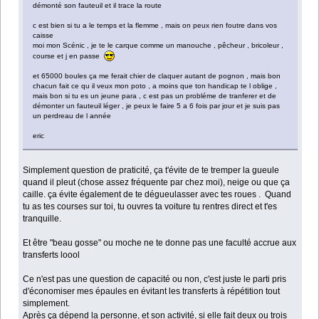
démonté son fauteuil et il trace la route
c est bien si tu a le temps et la flemme , mais on peux rien foutre dans vos
caisse
moi mon Scénic , je te le carque comme un manouche , pêcheur , bricoleur ,
course et j en passe
et 65000 boules ça me ferait chier de claquer autant de pognon , mais bon
chacun fait ce qu il veux mon poto , a moins que ton handicap te l oblige ,
mais bon si tu es un jeune para , c est pas un probléme de tranferer et de
démonter un fauteuil léger , je peux le faire 5 a 6 fois par jour et je suis pas
un perdreau de l année
eric
Simplement question de praticité, ça t'évite de te tremper la gueule
quand il pleut (chose assez fréquente par chez moi), neige ou que ça
caille. ça évite également de te dégueulasser avec tes roues . Quand
tu as tes courses sur toi, tu ouvres ta voiture tu rentres direct et t'es
tranquille.
Et être "beau gosse" ou moche ne te donne pas une faculté accrue aux
transferts loool
Ce n'est pas une question de capacité ou non, c'est juste le parti pris
d'économiser mes épaules en évitant les transferts à répétition tout
simplement.
Après ça dépend la personne, et son activité, si elle fait deux ou trois