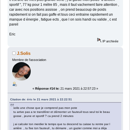
sportif ", 77 kg pour 1 métre 85 , mais il faut vachement faire attention ,
car avec nos positions assisse , on prend beaucoup de poids
rapidement si on fait pas gaffe et tous ceci entraine rapidement un
manque d énergie , fatigue ects , que l on sois handi ou valide , c est
pareil
Eric
IP archivée
J.Solis
Membre de l'association
«
Réponse #14 le:
21 mars 2021 à 22:57:23 »
Citation de: éric le 21 mars 2021 à 22:22:51
solis une chose que je comprend pas mon pote
tu arrive pas a te transférer et démonter un fauteuil tous seul toi le beau
gosse , jeune et sportif ? ca prend 2 minutes
j ai calculer ton merdier le temps que tu descend ta caisse tu rentre par l
arrière , tu fixe ton fauteuil , tu démarre , un gazier comme moi a déja