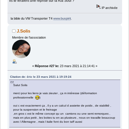
ils te feraient une reprise sur la Kia Soul ?
IP archivée
la bible du VW Transporter T4
www.buspirit
.
J.Solis
Membre de l'association
«
Réponse #27 le:
23 mars 2021 à 21:14:41 »
Citation de: éric le 23 mars 2021 à 19:19:24
Salut Solis
merci pour les liens je vais zieuter , ça m intéresse (déformation
professionnelle
)
oui c est exactement ça , il y a un calcul d assiette de poids , de stabilité ,
pour la suspension et le freinage
,en gros c est le même concept qu un camions ou une semi remorques ,
mais en plus petit , les boites tu en as plusieurs , nous on travaille beaucoup
avec l Allemagne , mais l italie font du bon taff aussi