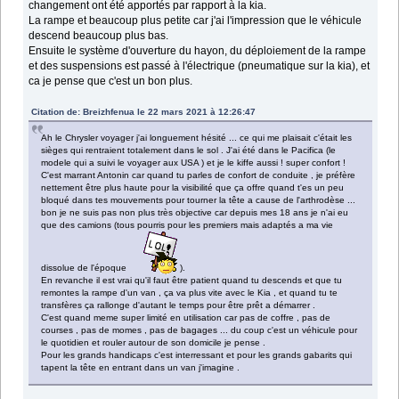
changement ont été apportés par rapport à la kia.
La rampe et beaucoup plus petite car j'ai l'impression que le véhicule
descend beaucoup plus bas.
Ensuite le système d'ouverture du hayon, du déploiement de la rampe
et des suspensions est passé à l'électrique (pneumatique sur la kia), et
ca je pense que c'est un bon plus.
Citation de: Breizhfenua le 22 mars 2021 à 12:26:47
Ah le Chrysler voyager j'ai longuement hésité ... ce qui me plaisait c'était les
sièges qui rentraient totalement dans le sol . J'ai été dans le Pacifica (le
modele qui a suivi le voyager aux USA ) et je le kiffe aussi ! super confort !
C'est marrant Antonin car quand tu parles de confort de conduite , je préfère
nettement être plus haute pour la visibilité que ça offre quand t'es un peu
bloqué dans tes mouvements pour tourner la tête a cause de l'arthrodèse ...
bon je ne suis pas non plus très objective car depuis mes 18 ans je n'ai eu
que des camions (tous pourris pour les premiers mais adaptés a ma vie
dissolue de l'époque
).
En revanche il est vrai qu'il faut être patient quand tu descends et que tu
remontes la rampe d'un van , ça va plus vite avec le Kia , et quand tu te
transfères ça rallonge d'autant le temps pour être prêt a démarrer .
C'est quand meme super limité en utilisation car pas de coffre , pas de
courses , pas de momes , pas de bagages ... du coup c'est un véhicule pour
le quotidien et rouler autour de son domicile je pense .
Pour les grands handicaps c'est interressant et pour les grands gabarits qui
tapent la tête en entrant dans un van j'imagine .