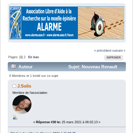
« précédent
suivant »
Pages: [
1
]
2
En bas
IMPRIMER
Auteur
Sujet: Nouveau Renault
Captur décaissé par Kivi (Lu 36806 fois)
0 Membres et 1 Invité sur ce sujet
J.Solis
Membre de l'association
«
Réponse #30 le:
25 mars 2021 à 06:02:13 »