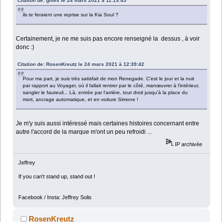
Citation de: gilles le 24 mars 2021 à 11:19:45
ils te feraient une reprise sur la Kia Soul ?
Certainement, je ne me suis pas encore renseigné la dessus , à voir
donc :)
Citation de: RosenKreutz le 24 mars 2021 à 12:39:42
Pour ma part, je suis très satisfait de mon Renegade. C'est le jour et la nuit
par rapport au Voyager, où il fallait rentrer par le côté, manœuvrer à l'intérieur,
sangler le fauteuil... Là, entrée par l'arrière, tout droit jusqu'à la place du
mort, ancrage automatique, et en voiture Simone !
Je m'y suis aussi intéressé mais certaines histoires concernant entre
autre l'accord de la marque m'ont un peu refroidi ...
IP archivée
Jeffrey
If you can't stand up, stand out !
Facebook / Insta: Jeffrey Solis
RosenKreutz