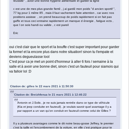
réussite" , avoir une bonne hygiène alimentaire et garder la ligne
c est une de mes plus grande fierté , j ai gardé mon poids "d ancien sportif ",
77 kg pour 1 métre 85 , mais il faut vachement faire attention , car avec nos
positions assisse , on prend beaucoup de poids rapidement si on fait pas
gaffe et tous ceci entraine rapidement un manque d énergie , fatigue ects ,
que l on sois handi ou valide , c est pareil
Eric
oui c'est clair que le sport et la bouffe c'est super important pour garder
la forme! et la encore plus dans notre situation! sinon tu t'empate et
deviens degueulasse lool
C'est pour ca je met un point d'honneur à aller 6 fois / semaine à la
salle et à avoir une bonne diet, sinon c'est un fauteuil pour siamois qui
va falloir lol :D
Citation de: gilles le 22 mars 2021 à 11:50:30
Citation de: Breizhfenua le 21 mars 2021 à 12:46:22
Antonin et J.Solis , je ne suis jamais rentrée dans ce type de véhicule
(Kia et jeep conduite en fauteuil) , je voulais savoir quel avantage il y a
par rapport a un van qu'on conduit en fauteuil comme celui de Gilles ?
Il y a plusieurs avantages comme le dit notre beau-gosse Jeffrey, le premier
c'est la taille et l'encombrement de la voiture, en ville c'est pratique pour te