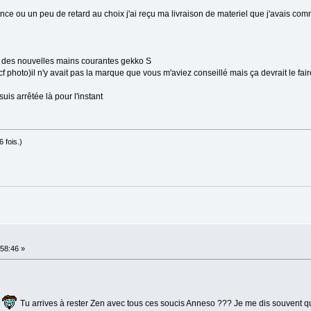
nce ou un peu de retard au choix j'ai reçu ma livraison de materiel que j'avais c
et des nouvelles mains courantes gekko S
(cf photo)il n'y avait pas la marque que vous m'aviez conseillé mais ça devrait le faire
suis arrêtée là pour l'instant
 fois.)
58:46 »
Tu arrives à rester Zen avec tous ces soucis Anneso ??? Je me dis souvent que