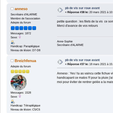
pb de vis sur roue avant
anneso
«
Réponse #38 le:
20 mars 2021 à 10:
Secrétaire d'ALARME
Membre de l'association
petite question : les filets de la vis ce s
Adepte du forum
Merci d'avance de vos retours
Messages: 1872
Sexe:
Anne-Sophie
Secrétaire d'ALARME
Handicap: Paraplégique
Niveau de lésion: D7-D8
pb de vis sur roue avant
Breizhfenua
«
Réponse #37 le:
18 mars 2021 à 15:
Adepte du forum
Anneso : Yes ! tu as vaincu cette fichue v
handicapant ce matos !!! pour la pluie j
moi pour éviter de rentrer gelée a la maison
Messages: 1528
Sexe:
Handicap: Tétraplégique
Niveau de lésion: C5/C6