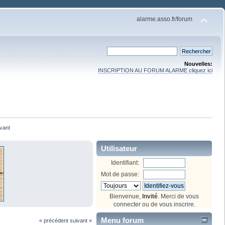
alarme.asso.fr/forum
Nouvelles:
INSCRIPTION AU FORUM ALARME cliquez ici
vant
Utilisateur
Identifiant:
Mot de passe:
Bienvenue,
Invité
. Merci de
vous
connecter
ou de
vous inscrire
.
Menu forum
« précédent
suivant »