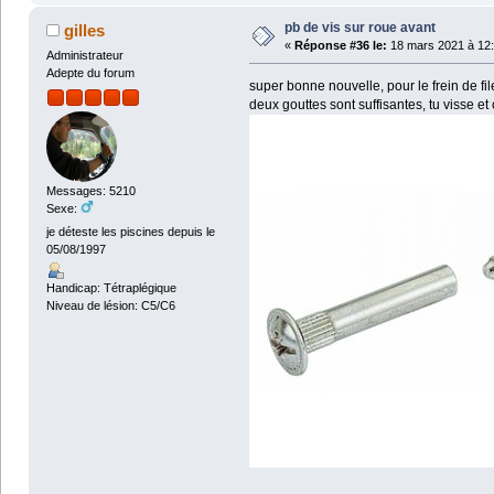
pb de vis sur roue avant
gilles
«
Réponse #36 le:
18 mars 2021 à 12:
Administrateur
Adepte du forum
super bonne nouvelle, pour le frein de filet
deux gouttes sont suffisantes, tu visse et 
Messages: 5210
Sexe:
je déteste les piscines depuis le
05/08/1997
Handicap: Tétraplégique
Niveau de lésion: C5/C6