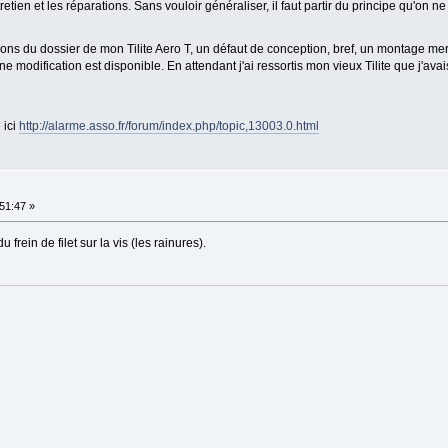
etien et les réparations. Sans vouloir généraliser, il faut partir du principe qu'on n
ations du dossier de mon Tilite Aero T, un défaut de conception, bref, un montage m
 modification est disponible. En attendant j'ai ressortis mon vieux Tilite que j'avai
 ici
http://alarme.asso.fr/forum/index.php/topic,13003.0.html
51:47 »
 frein de filet sur la vis (les rainures).