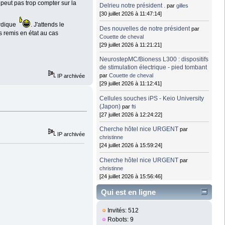
e peut pas trop compter sur la
Delrieu notre président .
par
gilles
[30 juillet 2026 à 11:47:14]
erdique
. J'attends le
Des nouvelles de notre président
par
s remis en état au cas
Couette de cheval
[29 juillet 2026 à 11:21:21]
NeurostepMC/Bioness L300 : dispositifs
de stimulation électrique - pied tombant
par
Couette de cheval
IP archivée
[29 juillet 2026 à 11:12:41]
Cellules souches iPS - Keio University
(Japon)
par
fti
[27 juillet 2026 à 12:24:22]
Cherche hôtel nice URGENT
par
IP archivée
christinne
[24 juillet 2026 à 15:59:24]
Cherche hôtel nice URGENT
par
christinne
[24 juillet 2026 à 15:56:46]
Qui est en ligne
Invités: 512
Robots: 9