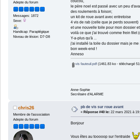
coucou,
Adepte du forum
le père noel est passé avec un peu d'ava
des roulements à foison;
Messages: 1872
un kit de roue avant avec entretoise
Sexe:
4 vis de rab (celle que je perds souvent)
et une nouvelle toile pour mon dossier 
Handicap: Paraplégique
voilà ce que j'ai trouvé comme frein filet 
Niveau de lésion: D7-D8
Y-a-plus qu'à ...
j'ai installé la toile du dossier mais je me 
bon week-end !
Anneso
vis fauteuil.pdf
(1461.83 ko - téléchargé 516
Anne-Sophie
Secrétaire d'ALARME
pb de vis sur roue avant
chris26
«
Réponse #40 le:
22 mars 2021 à 19:
Membre de l'association
Adepte du forum
Bonjour
Vous êtes au tooooop sur l'entraide