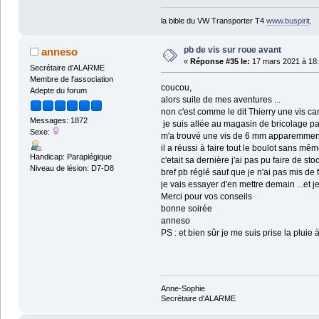
la bible du VW Transporter T4
www.buspirit
.
pb de vis sur roue avant
anneso
«
Réponse #35 le:
17 mars 2021 à 18:
Secrétaire d'ALARME
Membre de l'association
coucou,
Adepte du forum
alors suite de mes aventures ...
non c'est comme le dit Thierry une vis ca
Messages: 1872
je suis allée au magasin de bricolage pas
Sexe:
m'a trouvé une vis de 6 mm apparemmen
il a réussi à faire tout le boulot sans mêm
Handicap: Paraplégique
c'etait sa dernière j'ai pas pu faire de stock
Niveau de lésion: D7-D8
bref pb réglé sauf que je n'ai pas mis de 
je vais essayer d'en mettre demain ...et
Merci pour vos conseils
bonne soirée
anneso
PS : et bien sûr je me suis prise la pluie à
Anne-Sophie
Secrétaire d'ALARME