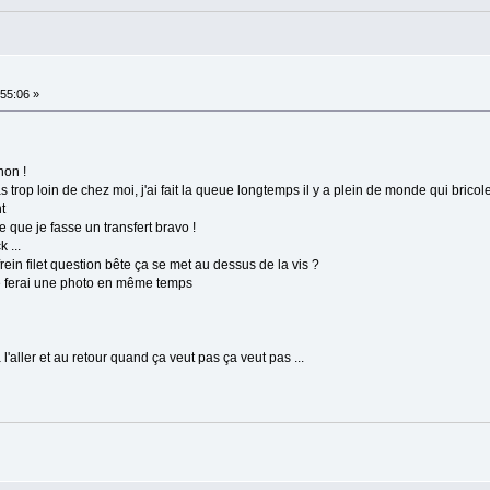
55:06 »
non !
 trop loin de chez moi, j'ai fait la queue longtemps il y a plein de monde qui bri
t
e que je fasse un transfert bravo !
 ...
frein filet question bête ça se met au dessus de la vis ?
 je ferai une photo en même temps
 l'aller et au retour quand ça veut pas ça veut pas ...