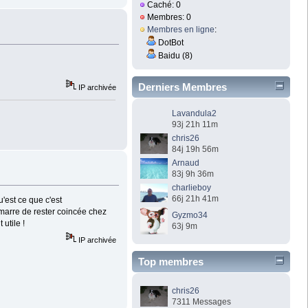
Caché: 0
Membres: 0
Membres en ligne
:
DotBot
Baidu (8)
Derniers Membres
IP archivée
Lavandula2
93j 21h 11m
chris26
84j 19h 56m
Arnaud
83j 9h 36m
charlieboy
66j 21h 41m
u'est ce que c'est
 marre de rester coincée chez
Gyzmo34
 utile !
63j 9m
IP archivée
Top membres
chris26
7311 Messages