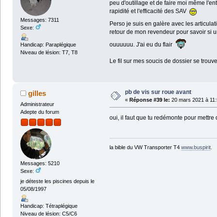
peu d'outillage et de faire moi même l'entr
rapidité et l'efficacité des SAV
Messages: 7311
Perso je suis en galère avec les articul
Sexe:
retour de mon revendeur pour savoir si une
ouuuuuu. J'ai eu du flair
Handicap: Paraplégique
Niveau de lésion: T7, T8
Le fil sur mes soucis de dossier se trouve
pb de vis sur roue avant
gilles
«
Réponse #39 le:
20 mars 2021 à 11:
Administrateur
Adepte du forum
oui, il faut que tu redémonte pour mettre du
la bible du VW Transporter T4
www.buspirit
.
Messages: 5210
Sexe:
je déteste les piscines depuis le
05/08/1997
Handicap: Tétraplégique
Niveau de lésion: C5/C6