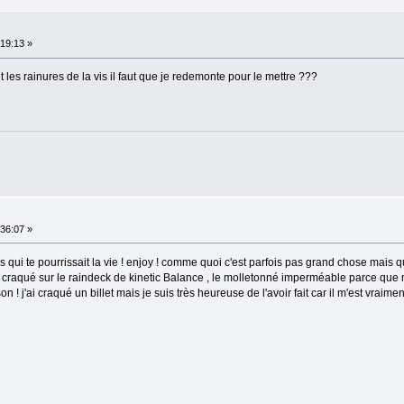
19:13 »
ont les rainures de la vis il faut que je redemonte pour le mettre ???
36:07 »
is qui te pourrissait la vie ! enjoy ! comme quoi c'est parfois pas grand chose mais q
'ai craqué sur le raindeck de kinetic Balance , le molletonné imperméable parce que
 ! j'ai craqué un billet mais je suis très heureuse de l'avoir fait car il m'est vraiment