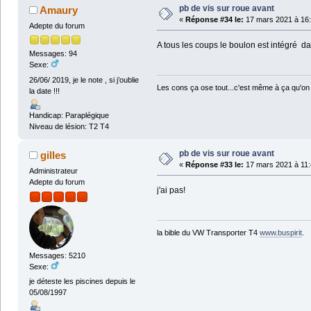
pb de vis sur roue avant
Amaury
«
Réponse #34 le:
17 mars 2021 à 16:
Adepte du forum
A tous les coups le boulon est intégré d
Messages: 94
Sexe:
26/06/ 2019, je le note , si j’oublie
Les cons ça ose tout...c'est même à ça qu'on 
la date !!!
Handicap: Paraplégique
Niveau de lésion: T2 T4
pb de vis sur roue avant
gilles
«
Réponse #33 le:
17 mars 2021 à 11:
Administrateur
Adepte du forum
j'ai pas!
la bible du VW Transporter T4
www.buspirit
.
Messages: 5210
Sexe:
je déteste les piscines depuis le
05/08/1997