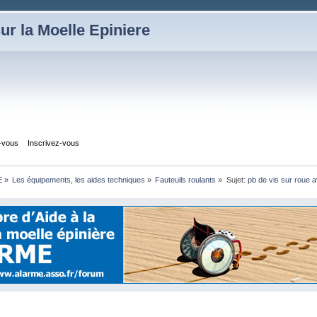
ur la Moelle Epiniere
z-vous
Inscrivez-vous
E
»
Les équipements, les aides techniques
»
Fauteuils roulants
»
Sujet:
pb de vis sur roue a