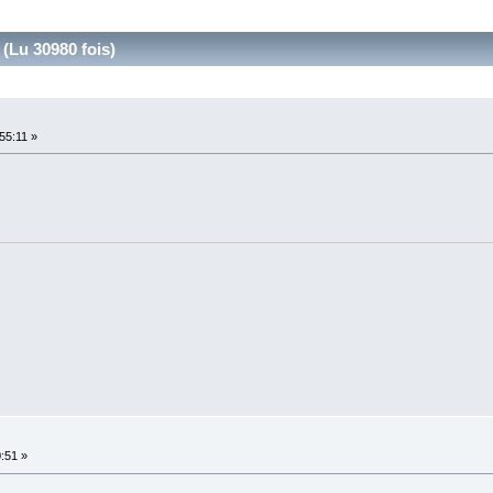
 (Lu 30980 fois)
55:11 »
:51 »