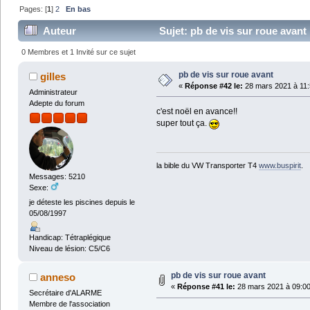
Pages: [
1
]
2
En bas
Auteur
Sujet: pb de vis sur roue avant
0 Membres et 1 Invité sur ce sujet
pb de vis sur roue avant
gilles
«
Réponse #42 le:
28 mars 2021 à 11:
Administrateur
Adepte du forum
c'est noël en avance!!
super tout ça.
la bible du VW Transporter T4
www.buspirit
.
Messages: 5210
Sexe:
je déteste les piscines depuis le
05/08/1997
Handicap: Tétraplégique
Niveau de lésion: C5/C6
pb de vis sur roue avant
anneso
«
Réponse #41 le:
28 mars 2021 à 09:00
Secrétaire d'ALARME
Membre de l'association