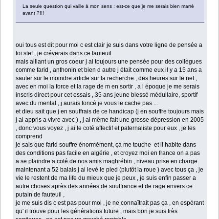
La seule question qui vaille à mon sens : est-ce que je me serais bien marré
avant ?!!!
oui tous est dit pour moi c est clair je suis dans votre ligne de pensée a
toi stef , je créverais dans ce fauteuil
mais aillant un gros coeur j ai toujours une pensée pour des collègues
comme farid , anthonin et bien d autre j était comme eux il y a 15 ans a
sauter sur le moindre article sur la recherche , des heures sur le net ,
avec en moi la force et la rage de m en sortir , a l époque je me serais
inscris direct pour cet essais , 35 ans jeune blessé médullaire, sportif
avec du mental , j aurais foncé je vous le cache pas ...
et dieu sait que j en souffrais de ce handicap (j en souffre toujours mais
j ai appris a vivre avec ) , j ai même fait une grosse dépression en 2005
, donc vous voyez , j ai le coté affectif et paternaliste pour eux , je les
comprend
je sais que farid souffre énormément, ça me touche et il habite dans
des conditions pas facile en algérie , et croyez moi en france on a pas
a se plaindre a coté de nos amis maghrébin , niveau prise en charge
maintenant a 52 balais j ai levé le pied (plutôt la roue ) avec tous ça , je
vie le restent de ma life du mieux que je peux , je suis enfin passer a
autre choses après des années de souffrance et de rage envers ce
putain de fauteuil ,
je me suis dis c est pas pour moi , je ne connaîtrait pas ça , en espérant
qu' il trouve pour les générations future , mais bon je suis très