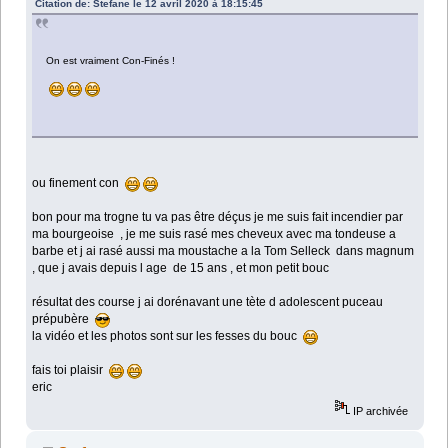
Citation de: Stefane le 12 avril 2020 à 18:15:45
On est vraiment Con-Finés !
ou finement con
bon pour ma trogne tu va pas être déçus je me suis fait incendier par
ma bourgeoise , je me suis rasé mes cheveux avec ma tondeuse a
barbe et j ai rasé aussi ma moustache a la Tom Selleck dans magnum
, que j avais depuis l age de 15 ans , et mon petit bouc
résultat des course j ai dorénavant une tète d adolescent puceau
prépubère
la vidéo et les photos sont sur les fesses du bouc
fais toi plaisir
eric
IP archivée