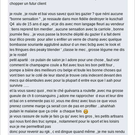
chopper un futur client
je roule , je roule et bai vous savez quoi les gazier ? que néni aucune
"bonne sensation " , je ressaute dans mon fidéle destroyer le kuschall
Q4 alu de 15 ans d age , et je dis avec mon langage fleuri au vendeur
: tiens reprend ton merdier , aucune sensation avec ta carriole , bonne
journée fieu ...je vous passe la tronche dépité du gazier il a fait demi
tour illico presto pour aller s enfiler un verre de champ avec quelque
bombasse souriante agglutiné autour d un mec bcbg avec le look et
les fringues des peaky blender ' ,classe le mec , grosse légume me dis
je le rosbif
petit aparté : ce putain de salon je l adore pour une chose , faut voir
comment le champagne coule a flot avec tous les bon petit four ,
pompe a bière des meilleurs cru belge et toute les bonne choses qui
vont bien sur le coté de leur stand je trouve cela indecent devant des
mecs qui déambules avec pour la plupart d entre eux que l aah pour
survivre ......
et la vous savez quoi , moi le ché guévarra a roulette ,avec ma grosse
gueule de ch ti consanguins ,j adore me rapprocher d eux et leur dire
et bai on s emmerde pas ici ,vous me direz avec tous ce que vous
prenez comme marge ça serait con de pas en profiter ...ahahhah
putain le malaise que ça crée a chaque fois
je vous rassure de suite je fais ça qu' avec les gros , les petits artisans
qui nous font des truc sympa , notamment pour le sport et les loisirs
eux je me permettrait pas
donc pour revenir au rgk , c est dingue quand même , je me suis rendu