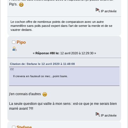
Pip's.
IP archivée
Le cochon offre de nombreux points de comparaison avec un autre
mammifère sans poils passé expert dans l'art de semer la merde et de se
vautrer dedans.
Pipo
«
Réponse #80 le:
12 avril 2020 à 12:29:30 »
Citation de: Stefane le 12 avril 2020 à 11:48:08
Il crevera en fauteuil ce mec...point barre.
j'en connais d'autres
La seule question qui vaille à mon sens : est-ce que je me serais bien
marré avant ?!!!
IP archivée
Stefane