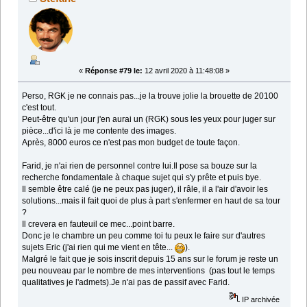
«
Réponse #79 le:
12 avril 2020 à 11:48:08 »
Perso, RGK je ne connais pas...je la trouve jolie la brouette de 20100
c'est tout.
Peut-être qu'un jour j'en aurai un (RGK) sous les yeux pour juger sur
pièce...d'ici là je me contente des images.
Après, 8000 euros ce n'est pas mon budget de toute façon.
Farid, je n'ai rien de personnel contre lui.Il pose sa bouze sur la
recherche fondamentale à chaque sujet qui s'y prête et puis bye.
Il semble être calé (je ne peux pas juger), il râle, il a l'air d'avoir les
solutions...mais il fait quoi de plus à part s'enfermer en haut de sa tour
?
Il crevera en fauteuil ce mec...point barre.
Donc je le chambre un peu comme toi tu peux le faire sur d'autres
sujets Eric (j'ai rien qui me vient en tête...
).
Malgré le fait que je sois inscrit depuis 15 ans sur le forum je reste un
peu nouveau par le nombre de mes interventions (pas tout le temps
qualitatives je l'admets).Je n'ai pas de passif avec Farid.
IP archivée