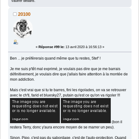
vautrer dedans.
20100
«
Réponse #99 le:
13 avril 2020 à 16:56:13 »
Ben ... je préfèrerais quand même que tu restes, Stef' !
Je me suis p'têt mal exprimé, je voulais pas dire que je me barrais
définitivement, je voulais dire que j'allais faire attention à la montée de
mon addiction.
Mais c'est vrai que si tu te barres, fini les rigolades, on va se retrouver
avec le ch'ti, farid et bluesky27, putain qu'est ce qu'on va rigoler !!!
(bon il
restera Terry, donc y'aura encore moyen de se marrer un peu).
Sinon, Pipo, c'est pas du sabordage, c'est de l'auto-protection. Quand