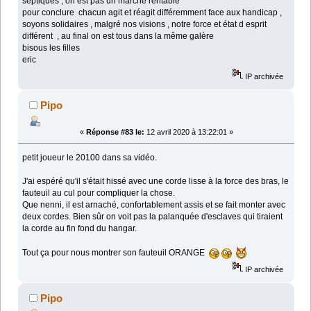
septiques , on est pas un marché rentable
pour conclure chacun agit et réagit différemment face aux handicap ,
soyons solidaires , malgré nos visions , notre force et état d esprit
différent , au final on est tous dans la même galère
bisous les filles
eric
IP archivée
Pipo
«
Réponse #83 le:
12 avril 2020 à 13:22:01 »
petit joueur le 20100 dans sa vidéo.
J'ai espéré qu'il s'était hissé avec une corde lisse à la force des bras, le
fauteuil au cul pour compliquer la chose.
Que nenni, il est arnaché, confortablement assis et se fait monter avec
deux cordes. Bien sûr on voit pas la palanquée d'esclaves qui tiraient
la corde au fin fond du hangar.
Tout ça pour nous montrer son fauteuil ORANGE
IP archivée
Pipo