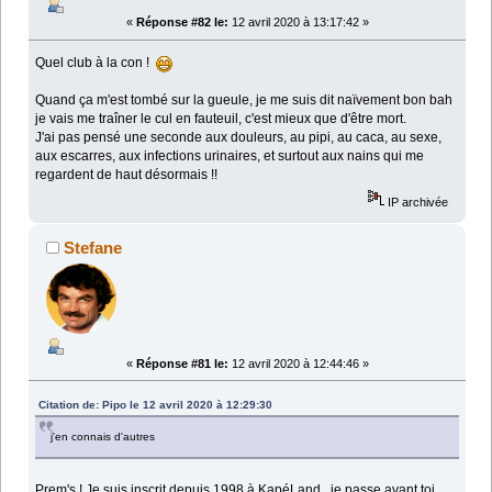
«
Réponse #82 le:
12 avril 2020 à 13:17:42 »
Quel club à la con !
Quand ça m'est tombé sur la gueule, je me suis dit naïvement bon bah
je vais me traîner le cul en fauteuil, c'est mieux que d'être mort.
J'ai pas pensé une seconde aux douleurs, au pipi, au caca, au sexe,
aux escarres, aux infections urinaires, et surtout aux nains qui me
regardent de haut désormais !!
IP archivée
Stefane
«
Réponse #81 le:
12 avril 2020 à 12:44:46 »
Citation de: Pipo le 12 avril 2020 à 12:29:30
j'en connais d'autres
Prem's ! Je suis inscrit depuis 1998 à KapéLand...je passe avant toi