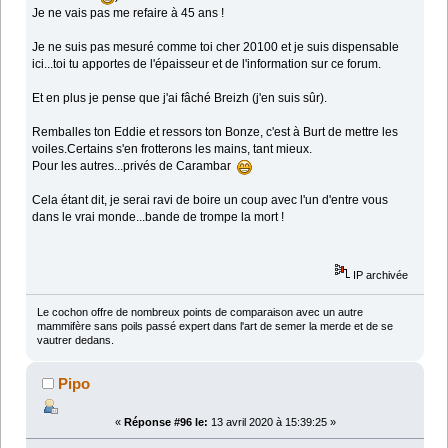
Je ne vais pas me refaire à 45 ans !
Je ne suis pas mesuré comme toi cher 20100 et je suis dispensable
ici...toi tu apportes de l'épaisseur et de l'information sur ce forum.
Et en plus je pense que j'ai fâché Breizh (j'en suis sûr).
Remballes ton Eddie et ressors ton Bonze, c'est à Burt de mettre les
voiles.Certains s'en frotterons les mains, tant mieux.
Pour les autres...privés de Carambar
Cela étant dit, je serai ravi de boire un coup avec l'un d'entre vous
dans le vrai monde...bande de trompe la mort !
IP archivée
Le cochon offre de nombreux points de comparaison avec un autre
mammifère sans poils passé expert dans l'art de semer la merde et de se
vautrer dedans.
Pipo
«
Réponse #96 le:
13 avril 2020 à 15:39:25 »