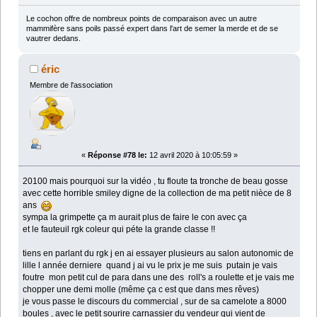
Le cochon offre de nombreux points de comparaison avec un autre
mammifère sans poils passé expert dans l'art de semer la merde et de se
vautrer dedans.
éric
Membre de l'association
«
Réponse #78 le:
12 avril 2020 à 10:05:59 »
20100 mais pourquoi sur la vidéo , tu floute ta tronche de beau gosse
avec cette horrible smiley digne de la collection de ma petit nièce de 8
ans
sympa la grimpette ça m aurait plus de faire le con avec ça
et le fauteuil rgk coleur qui péte la grande classe !!
tiens en parlant du rgk j en ai essayer plusieurs au salon autonomic de
lille l année derniere quand j ai vu le prix je me suis putain je vais
foutre mon petit cul de para dans une des roll's a roulette et je vais me
chopper une demi molle (même ça c est que dans mes rêves)
je vous passe le discours du commercial , sur de sa camelote a 8000
boules , avec le petit sourire carnassier du vendeur qui vient de