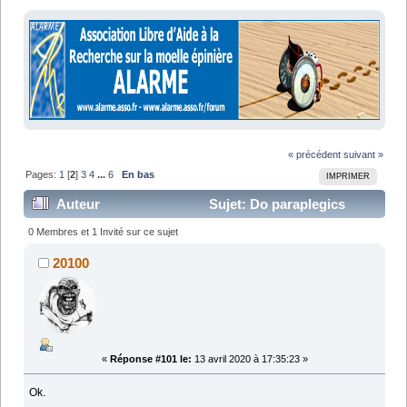
« précédent
suivant »
Pages:
1
[
2
]
3
4
...
6
En bas
IMPRIMER
Auteur
Sujet: Do paraplegics
dream of motorbikes ? (Lu 102383 fois)
0 Membres et 1 Invité sur ce sujet
20100
«
Réponse #101 le:
13 avril 2020 à 17:35:23 »
Ok.