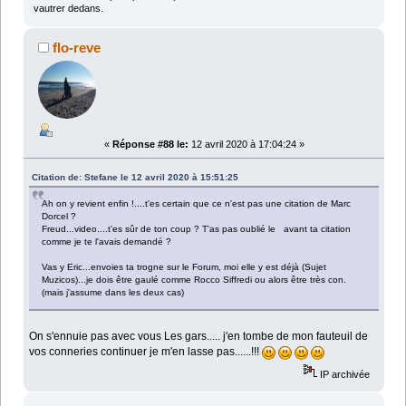
vautrer dedans.
flo-reve
«
Réponse #88 le:
12 avril 2020 à 17:04:24 »
Citation de: Stefane le 12 avril 2020 à 15:51:25
Ah on y revient enfin !....t'es certain que ce n'est pas une citation de Marc
Dorcel ?
Freud...video....t'es sûr de ton coup ? T'as pas oublié le avant ta citation
comme je te l'avais demandé ?
Vas y Eric...envoies ta trogne sur le Forum, moi elle y est déjà (Sujet
Muzicos)...je dois être gaulé comme Rocco Siffredi ou alors être très con.
(mais j'assume dans les deux cas)
On s'ennuie pas avec vous Les gars..... j'en tombe de mon fauteuil de
vos conneries continuer je m'en lasse pas......!!!
IP archivée