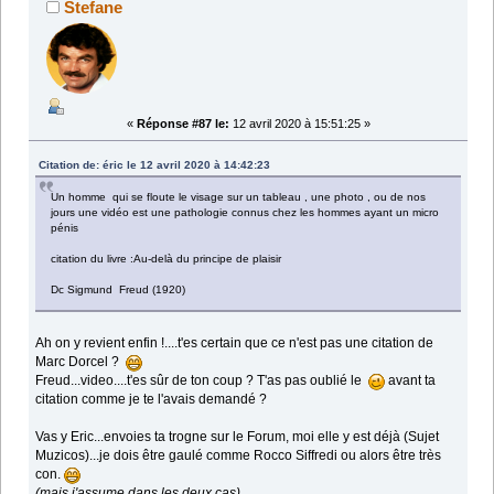
Stefane
«
Réponse #87 le:
12 avril 2020 à 15:51:25 »
Citation de: éric le 12 avril 2020 à 14:42:23
Un homme qui se floute le visage sur un tableau , une photo , ou de nos
jours une vidéo est une pathologie connus chez les hommes ayant un micro
pénis
citation du livre :Au-delà du principe de plaisir
Dc Sigmund Freud (1920)
Ah on y revient enfin !....t'es certain que ce n'est pas une citation de
Marc Dorcel ?
Freud...video....t'es sûr de ton coup ? T'as pas oublié le
avant ta
citation comme je te l'avais demandé ?
Vas y Eric...envoies ta trogne sur le Forum, moi elle y est déjà (Sujet
Muzicos)...je dois être gaulé comme Rocco Siffredi ou alors être très
con.
(mais j'assume dans les deux cas)