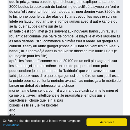
que le prix ça veux pas dire grand chose , je m explique : a partir de
3000 boules tu peux avoir du fauteuil rigide actif déja sympa en "entré
de prix "et trouver ton bonheur la dedans , mon dernier vaux 3200 et je
le bichonne pour le garder plus de 15 ans , et oui les mecs je suis un
fidéle en fauteuil roulant , je le trompe jamais avec d autre kariole qui
se la joue haut de game sur de lui
en faite c est con , met je dis souvent aux nouveau handi , un fauteuil
roulant c est comme une paire de pompe , essaye le et vois laquelle tu
es bien dedans , si tu commence a t intéresser d abord au gadget au
couleur flashy au autre gadget (chose qu il font souvent les nouveaux
handi ) la tu pars déjà dans la mauvaise direction min loute lui dis je
(ou nojette pour les fille)
aprés les "anciens" comme moi et 20100 on un oeil plus aguerris sur
les karioles ,et je dirais même un oeil de pro pour toi mon poto
pour conclure je comprend pas la "kabbale" que vous avez tous sur
farid , je peux vous dire que ce garçon est loin d être un con , et il est a
la pointe pour surveiller la moindre avancé , au moins ça a le mérite de
lancer un débat et s intéresser a la chose
moi je l aime bien ce garcon , il a un langage cash comme le mien et
ça me plait ,avec l intelligence et le pragmatise en plus qui le
caractérise ,chose que je n ai pas
bisous les filles , je file bricoler
eric
eric
Ce Forum utilise des cookies pour faciliter votre navigation.
Accepter !
IP archivée
Informations