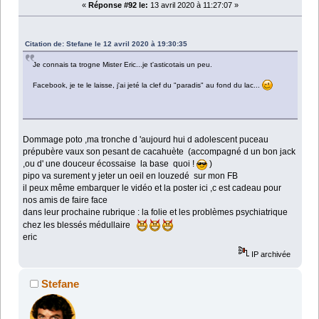
«
Réponse #92 le:
13 avril 2020 à 11:27:07 »
Citation de: Stefane le 12 avril 2020 à 19:30:35
Je connais ta trogne Mister Eric...je t'asticotais un peu.
Facebook, je te le laisse, j'ai jeté la clef du "paradis" au fond du lac...
Dommage poto ,ma tronche d 'aujourd hui d adolescent puceau
prépubère vaux son pesant de cacahuète (accompagné d un bon jack
,ou d' une douceur écossaise la base quoi !
)
pipo va surement y jeter un oeil en louzedé sur mon FB
il peux même embarquer le vidéo et la poster ici ,c est cadeau pour
nos amis de faire face
dans leur prochaine rubrique : la folie et les problèmes psychiatrique
chez les blessés médullaire
eric
IP archivée
Stefane