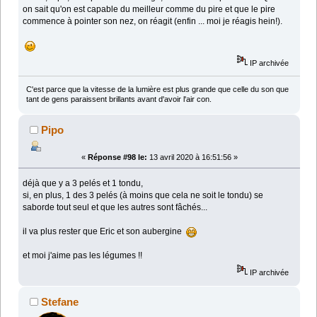
on sait qu'on est capable du meilleur comme du pire et que le pire
commence à pointer son nez, on réagit (enfin ... moi je réagis hein!).
IP archivée
C'est parce que la vitesse de la lumière est plus grande que celle du son que
tant de gens paraissent brillants avant d'avoir l'air con.
Pipo
«
Réponse #98 le:
13 avril 2020 à 16:51:56 »
déjà que y a 3 pelés et 1 tondu,
si, en plus, 1 des 3 pelés (à moins que cela ne soit le tondu) se
saborde tout seul et que les autres sont fâchés...
il va plus rester que Eric et son aubergine
et moi j'aime pas les légumes !!
IP archivée
Stefane