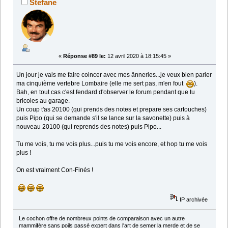
Stefane
«
Réponse #89 le:
12 avril 2020 à 18:15:45 »
Un jour je vais me faire coincer avec mes ânneries...je veux bien parier
ma cinquième vertebre Lombaire (elle me sert pas, m'en fout
).
Bah, en tout cas c'est fendard d'observer le forum pendant que tu
bricoles au garage.
Un coup t'as 20100 (qui prends des notes et prepare ses cartouches)
puis Pipo (qui se demande s'il se lance sur la savonette) puis à
nouveau 20100 (qui reprends des notes) puis Pipo...
Tu me vois, tu me vois plus...puis tu me vois encore, et hop tu me vois
plus !
On est vraiment Con-Finés !
IP archivée
Le cochon offre de nombreux points de comparaison avec un autre
mammifère sans poils passé expert dans l'art de semer la merde et de se