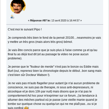
«
Réponse #97 le:
13 avril 2020 à 16:44:57 »
C'est moi le suivant Pipo !
Je comprends très bien le fond de ta pensé 20100....neanmoins je vais
y mettre un très gros (mais alors très gros) bémol.
Je vais être concis parce que je suis plus à l'aise comme ça et qu'au
final tu as déjà tout dit (et au passage ta video ne pose aucun
probleme).
Je pense que le "fouteur de merde" n'est pas le bonze ou Eddie mais
Burt (oui, reprenez bien la chronologie depuis le début...bon sang mais
c'est bien sûr Docteur Watson !).
Je ne vais pas m'auto flageller pour autant (je n'ai aucun probleme de
conscience, ne suis pas de therapie, ni sous anti-depresseurs, ni
alcoolique et je dors 10h par nuit) mais disons que je n'ai pas le
comportement Ad hoc pour m'exprimer sur ce forum...j'ai tendance à
allumer des mèches partout où je passe (une vieille manie quand je
tombe sur quelque chose ou quelqu'un qui ne me plaît pas...ou si je
suis confiné
)