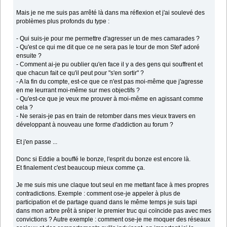
Mais je ne me suis pas arrêté là dans ma réflexion et j'ai soulevé des
problèmes plus profonds du type :
- Qui suis-je pour me permettre d'agresser un de mes camarades ?
- Qu'est ce qui me dit que ce ne sera pas le tour de mon Stef' adoré
ensuite ?
- Comment ai-je pu oublier qu'en face il y a des gens qui souffrent et
que chacun fait ce qu'il peut pour "s'en sortir" ?
- A la fin du compte, est-ce que ce n'est pas moi-même que j'agresse
en me leurrant moi-même sur mes objectifs ?
- Qu'est-ce que je veux me prouver à moi-même en agissant comme
cela ?
- Ne serais-je pas en train de retomber dans mes vieux travers en
développant à nouveau une forme d'addiction au forum ?
Et j'en passe ...
Donc si Eddie a bouffé le bonze, l'esprit du bonze est encore là.
Et finalement c'est beaucoup mieux comme ça.
Je me suis mis une claque tout seul en me mettant face à mes propres
contradictions. Exemple : comment ose-je appeler à plus de
participation et de partage quand dans le même temps je suis tapi
dans mon arbre prêt à sniper le premier truc qui coïncide pas avec mes
convictions ? Autre exemple : comment ose-je me moquer des réseaux