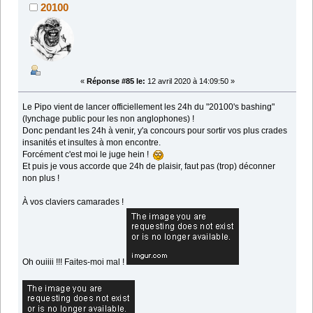
20100
«
Réponse #85 le:
12 avril 2020 à 14:09:50 »
Le Pipo vient de lancer officiellement les 24h du "20100's bashing"
(lynchage public pour les non anglophones) !
Donc pendant les 24h à venir, y'a concours pour sortir vos plus crades
insanités et insultes à mon encontre.
Forcément c'est moi le juge hein !
Et puis je vous accorde que 24h de plaisir, faut pas (trop) déconner
non plus !
À vos claviers camarades !
Oh ouiiii !!! Faites-moi mal !