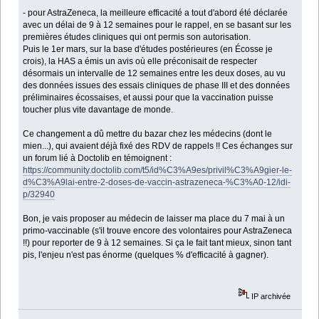
- pour AstraZeneca, la meilleure efficacité a tout d'abord été déclarée
avec un délai de 9 à 12 semaines pour le rappel, en se basant sur les
premières études cliniques qui ont permis son autorisation.
Puis le 1er mars, sur la base d'études postérieures (en Écosse je
crois), la HAS a émis un avis où elle préconisait de respecter
désormais un intervalle de 12 semaines entre les deux doses, au vu
des données issues des essais cliniques de phase III et des données
préliminaires écossaises, et aussi pour que la vaccination puisse
toucher plus vite davantage de monde.
Ce changement a dû mettre du bazar chez les médecins (dont le
mien...), qui avaient déjà fixé des RDV de rappels !! Ces échanges sur
un forum lié à Doctolib en témoignent :
https://community.doctolib.com/t5/id%C3%A9es/privil%C3%A9gier-le-
d%C3%A9lai-entre-2-doses-de-vaccin-astrazeneca-%C3%A0-12/idi-
p/32940
Bon, je vais proposer au médecin de laisser ma place du 7 mai à un
primo-vaccinable (s'il trouve encore des volontaires pour AstraZeneca
!!) pour reporter de 9 à 12 semaines. Si ça le fait tant mieux, sinon tant
pis, l'enjeu n'est pas énorme (quelques % d'efficacité à gagner).
IP archivée