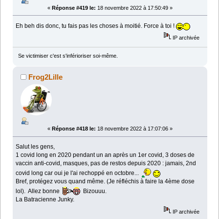
«
Réponse #419 le:
18 novembre 2022 à 17:50:49 »
Eh beh dis donc, tu fais pas les choses à moitié. Force à toi !
IP archivée
Se victimiser c'est s'inférioriser soi-même.
Frog2Lille
«
Réponse #418 le:
18 novembre 2022 à 17:07:06 »
Salut les gens,
1 covid long en 2020 pendant un an après un 1er covid, 3 doses de
vaccin anti-covid, masques, pas de restos depuis 2020 : jamais, 2nd
covid long car oui je l'ai rechoppé en octobre...
Bref, protégez vous quand même. (Je réfléchis à faire la 4ème dose
lol). Allez bonne
Bizouuu.
La Batracienne Junky.
IP archivée