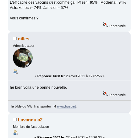
L'efficacité des vaccins c'est comme ça : Pfizer= 95% Moderna= 94%
Astrazeneca= 74% Janssen= 67%
Vous confirmez ?
IP archivée
gilles
Administrateur
«
Réponse #408 le:
28 avril 2021 à 12:05:56 »
hé bien voila une bonne nouvelle.
IP archivée
la bible du VW Transporter T4
www.buspirit
.
Lavandula2
Membre de l'association
«
Réponse #407 le:
27 avril 2021 à 13:26:33 »