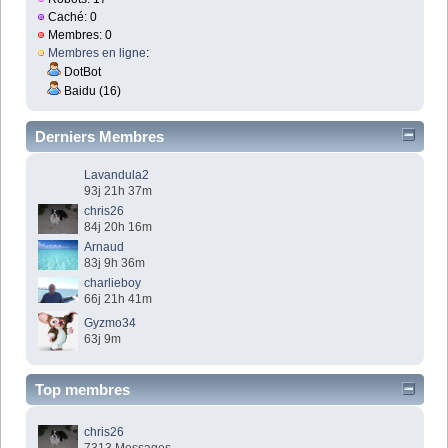
Caché: 0
Membres: 0
Membres en ligne
:
DotBot
Baidu (16)
Derniers Membres
Lavandula2
93j 21h 37m
chris26
84j 20h 16m
Arnaud
83j 9h 36m
charlieboy
66j 21h 41m
Gyzmo34
63j 9m
Top membres
chris26