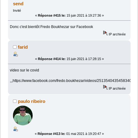
send
Invité
«
Réponse #415 le:
15 juin 2021 à 19:27:36 »
Donc c'est bientôt Fredo Boukhezar sur Facebook
IP archivée
farid
«
Réponse #414 le:
15 juin 2021 à 17:28:15 »
video sur le covid
,,,https://www.facebook.com/fredo.boukhezar/videos/2513540435458340
IP archivée
paulo ribeiro
«
Réponse #413 le:
01 mai 2021 à 19:20:47 »