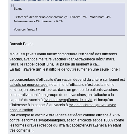
Salut,
L'efficacité des vaccins c'est comme ça : Pfizer= 95% Moderna= 94%
Astrazeneca= 74% Janssen= 67%
Vous confirmez ?
Bonsoir Paulo,
Moi aussi j'avais voulu mieux comprendre l'efficacité des différents
vaccins, avant de me faire vacciner (par AstraZeneca début mars,
j'aurai le rappel début juin), j'ai passé un moment à ça...
En fait il s'avère qu'il est difficile de tout résumer en une seule ligne !
Le pourcentage d'efficacité d'un vaccin
dépend du critère sur lequel est
calculé ce pourcentage
, notamment l'efficacité n'est pas la même
lorsque, en observant les cas dans un groupe de patients vaccinés
comparativement à un groupe de non vaccinés, on s'attache à la
capacité du vaccin à
éviter les symptômes de covid
, et lorsqu'on
s'intéresse à la capacité du vaccin à
éviter les formes graves avec
hospitalisation
.
Par exemple le vaccin AstraZeneca est décrit comme efficace à 76%
contre les formes symptomatiques, et son efficacité est de 100% contre
les formes graves (c'est ce qui m'a fait accepter AstraZeneca en étant
très contente !).