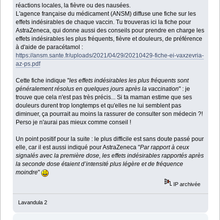
réactions locales, la fièvre ou des nausées.
L'agence française du médicament (ANSM) diffuse une fiche sur les
effets indésirables de chaque vaccin. Tu trouveras ici la fiche pour
AstraZeneca, qui donne aussi des conseils pour prendre en charge les
effets indésirables les plus fréquents, fièvre et douleurs, de préférence
à d'aide de paracétamol :
https://ansm.sante.fr/uploads/2021/04/29/20210429-fiche-ei-vaxzevria-
az-ps.pdf
Cette fiche indique "
les effets indésirables les plus fréquents sont
généralement résolus en quelques jours après la vaccination
" : je
trouve que cela n'est pas très précis... Si ta maman estime que ses
douleurs durent trop longtemps et qu'elles ne lui semblent pas
diminuer, ça pourrait au moins la rassurer de consulter son médecin ?!
Perso je n'aurai pas mieux comme conseil !
Un point positif pour la suite : le plus difficile est sans doute passé pour
elle, car il est aussi indiqué pour AstraZeneca "
Par rapport à ceux
signalés avec la première dose, les effets indésirables rapportés après
la seconde dose étaient d’intensité plus légère et de fréquence
moindre
"
IP archivée
Lavandula 2