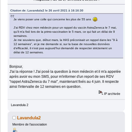
Citation de: Lavandula2 le 26 avril 2021 à 16:16:30
Je viens poser une colle qui concerne les plus de 55 ans
.
J'ai RDV chez mon médecin pour un rappel du vaccin AstraZeneca le 7 mai,
qu'il m'a fixé lors de la primo-vaccination le 5 mars, ce qui fait un délai de 9
semaines.
Je me souviens que, début mars, la HAS préconisait un rappel dans les "9 à
12 semaines", et je me demande si, sur la base de nouvelles données
d'efficacité, il n'est pas aujourd'hui demandé de respecter strictement un
délai de 12 semaines.
Bonjour,
J'ai la réponse ! J'ai posé la question à mon médecin et il m'a appelée
après avoir eu mon SMS, pour m'informer d'un report de ses RDV
"rappel AstraZeneca du 7 mai", maintenant fixés au 4 juin. Il respecte
ainsi l'intervalle de 12 semaines en question.
IP archivée
Lavandula 2
Lavandula2
Membre de l'association