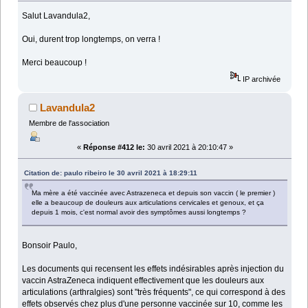
Salut Lavandula2,
Oui, durent trop longtemps, on verra !
Merci beaucoup !
IP archivée
Lavandula2
Membre de l'association
«
Réponse #412 le:
30 avril 2021 à 20:10:47 »
Citation de: paulo ribeiro le 30 avril 2021 à 18:29:11
Ma mère a été vaccinée avec Astrazeneca et depuis son vaccin ( le premier )
elle a beaucoup de douleurs aux articulations cervicales et genoux, et ça
depuis 1 mois, c'est normal avoir des symptômes aussi longtemps ?
Bonsoir Paulo,
Les documents qui recensent les effets indésirables après injection du
vaccin AstraZeneca indiquent effectivement que les douleurs aux
articulations (arthralgies) sont "très fréquents", ce qui correspond à des
effets observés chez plus d'une personne vaccinée sur 10, comme les