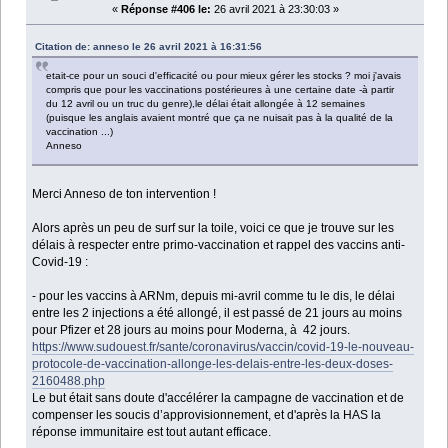
«
Réponse #406 le:
26 avril 2021 à 23:30:03 »
Citation de: anneso le 26 avril 2021 à 16:31:56
etait-ce pour un souci d'efficacité ou pour mieux gérer les stocks ? moi j'avais
compris que pour les vaccinations postérieures à une certaine date -à partir
du 12 avril ou un truc du genre),le délai était allongée à 12 semaines
(puisque les anglais avaient montré que ça ne nuisait pas à la qualité de la
vaccination ...)
Anneso
Merci Anneso de ton intervention !
Alors après un peu de surf sur la toile, voici ce que je trouve sur les
délais à respecter entre primo-vaccination et rappel des vaccins anti-
Covid-19 :
- pour les vaccins à ARNm, depuis mi-avril comme tu le dis, le délai
entre les 2 injections a été allongé, il est passé de 21 jours au moins
pour Pfizer et 28 jours au moins pour Moderna, à 42 jours.
https://www.sudouest.fr/sante/coronavirus/vaccin/covid-19-le-nouveau-
protocole-de-vaccination-allonge-les-delais-entre-les-deux-doses-
2160488.php
Le but était sans doute d'accélérer la campagne de vaccination et de
compenser les soucis d’approvisionnement, et d'après la HAS la
réponse immunitaire est tout autant efficace.