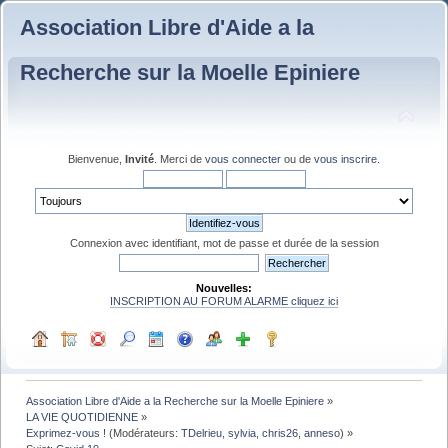
Association Libre d'Aide a la
Recherche sur la Moelle Epiniere
Bienvenue,
Invité
. Merci de
vous connecter
ou de
vous inscrire
.
Connexion avec identifiant, mot de passe et durée de la session
Nouvelles:
INSCRIPTION AU FORUM ALARME cliquez ici
Association Libre d'Aide a la Recherche sur la Moelle Epiniere
»
LA VIE QUOTIDIENNE
»
Exprimez-vous !
(Modérateurs:
TDelrieu
,
sylvia
,
chris26
,
anneso
) »