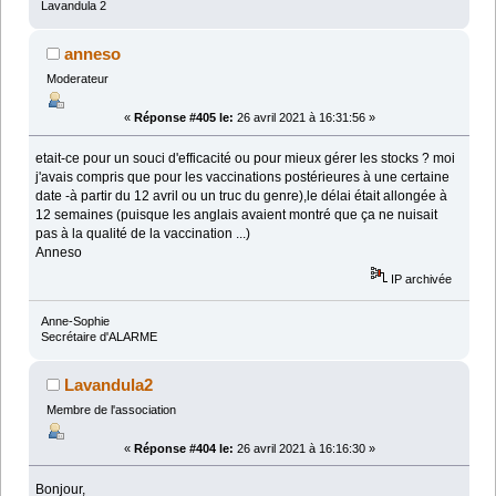
Lavandula 2
anneso
Moderateur
«
Réponse #405 le:
26 avril 2021 à 16:31:56 »
etait-ce pour un souci d'efficacité ou pour mieux gérer les stocks ? moi
j'avais compris que pour les vaccinations postérieures à une certaine
date -à partir du 12 avril ou un truc du genre),le délai était allongée à
12 semaines (puisque les anglais avaient montré que ça ne nuisait
pas à la qualité de la vaccination ...)
Anneso
IP archivée
Anne-Sophie
Secrétaire d'ALARME
Lavandula2
Membre de l'association
«
Réponse #404 le:
26 avril 2021 à 16:16:30 »
Bonjour,