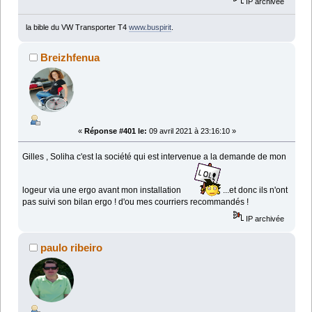
IP archivée
la bible du VW Transporter T4
www.buspirit
.
Breizhfenua
«
Réponse #401 le:
09 avril 2021 à 23:16:10 »
Gilles , Soliha c'est la société qui est intervenue a la demande de mon
logeur via une ergo avant mon installation
...et donc ils n'ont
pas suivi son bilan ergo ! d'ou mes courriers recommandés !
IP archivée
paulo ribeiro