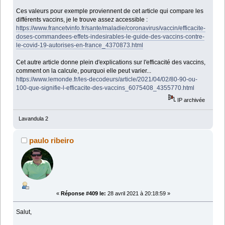
Ces valeurs pour exemple proviennent de cet article qui compare les
différents vaccins, je le trouve assez accessible :
https://www.francetvinfo.fr/sante/maladie/coronavirus/vaccin/efficacite-
doses-commandees-effets-indesirables-le-guide-des-vaccins-contre-
le-covid-19-autorises-en-france_4370873.html
Cet autre article donne plein d'explications sur l'efficacité des vaccins,
comment on la calcule, pourquoi elle peut varier...
https://www.lemonde.fr/les-decodeurs/article/2021/04/02/80-90-ou-
100-que-signifie-l-efficacite-des-vaccins_6075408_4355770.html
IP archivée
Lavandula 2
paulo ribeiro
«
Réponse #409 le:
28 avril 2021 à 20:18:59 »
Salut,