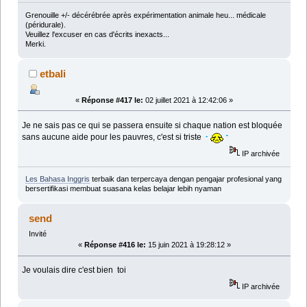
Grenouille +/- décérébrée après expérimentation animale heu... médicale
(péridurale).
Veuillez l'excuser en cas d'écrits inexacts...
Merki.
etbali
«
Réponse #417 le:
02 juillet 2021 à 12:42:06 »
Je ne sais pas ce qui se passera ensuite si chaque nation est bloquée
sans aucune aide pour les pauvres, c'est si triste
IP archivée
Les Bahasa Inggris
terbaik dan terpercaya dengan pengajar profesional yang
bersertifikasi membuat suasana kelas belajar lebih nyaman
send
Invité
«
Réponse #416 le:
15 juin 2021 à 19:28:12 »
Je voulais dire c'est bien toi
IP archivée