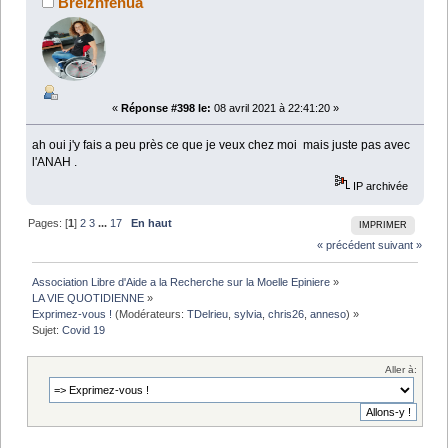
Breizhfenua
«
Réponse #398 le:
08 avril 2021 à 22:41:20 »
ah oui j'y fais a peu près ce que je veux chez moi mais juste pas avec
l'ANAH .
IP archivée
Pages: [
1
]
2
3
...
17
En haut
IMPRIMER
« précédent
suivant »
Association Libre d'Aide a la Recherche sur la Moelle Epiniere
»
LA VIE QUOTIDIENNE
»
Exprimez-vous !
(Modérateurs:
TDelrieu
,
sylvia
,
chris26
,
anneso
) »
Sujet:
Covid 19
Aller à: