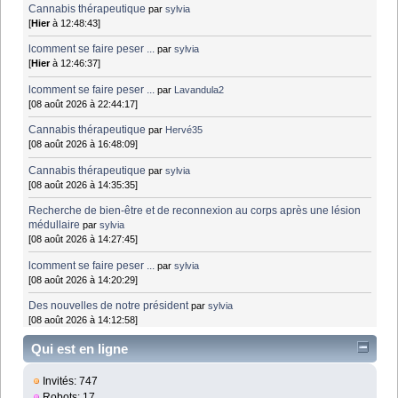
Cannabis thérapeutique
par
sylvia
[
Hier
à 12:48:43]
lcomment se faire peser ...
par
sylvia
[
Hier
à 12:46:37]
lcomment se faire peser ...
par
Lavandula2
[08 août 2026 à 22:44:17]
Cannabis thérapeutique
par
Hervé35
[08 août 2026 à 16:48:09]
Cannabis thérapeutique
par
sylvia
[08 août 2026 à 14:35:35]
Recherche de bien-être et de reconnexion au corps après une lésion
médullaire
par
sylvia
[08 août 2026 à 14:27:45]
lcomment se faire peser ...
par
sylvia
[08 août 2026 à 14:20:29]
Des nouvelles de notre président
par
sylvia
[08 août 2026 à 14:12:58]
Qui est en ligne
Invités: 747
Robots: 17