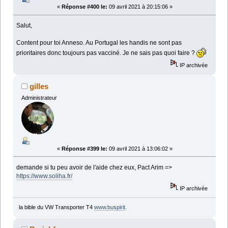
«
Réponse #400 le:
09 avril 2021 à 20:15:06 »
Salut,
Content pour toi Anneso. Au Portugal les handis ne sont pas
prioritaires donc toujours pas vacciné. Je ne sais pas quoi faire ?
IP archivée
gilles
Administrateur
«
Réponse #399 le:
09 avril 2021 à 13:06:02 »
demande si tu peu avoir de l'aide chez eux, Pact Arim =>
https://www.soliha.fr/
IP archivée
la bible du VW Transporter T4
www.buspirit
.