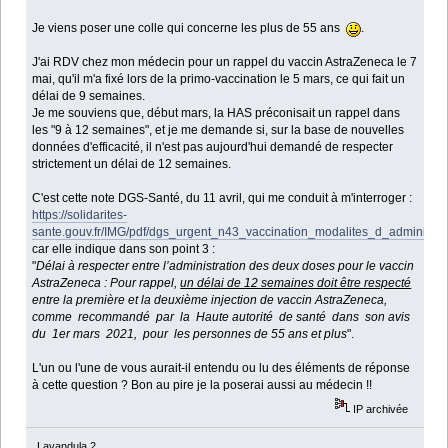
Je viens poser une colle qui concerne les plus de 55 ans
.
J'ai RDV chez mon médecin pour un rappel du vaccin AstraZeneca le 7
mai, qu'il m'a fixé lors de la primo-vaccination le 5 mars, ce qui fait un
délai de 9 semaines.
Je me souviens que, début mars, la HAS préconisait un rappel dans
les "9 à 12 semaines", et je me demande si, sur la base de nouvelles
données d'efficacité, il n'est pas aujourd'hui demandé de respecter
strictement un délai de 12 semaines.
C'est cette note DGS-Santé, du 11 avril, qui me conduit à m'interroger :
https://solidarites-
sante.gouv.fr/IMG/pdf/dgs_urgent_n43_vaccination_modalites_d_administra
car elle indique dans son point 3 :
"
Délai à respecter entre l’administration des deux doses pour le vaccin
AstraZeneca : Pour rappel,
un délai de 12 semaines doit être respecté
entre la première et la deuxième injection de vaccin AstraZeneca,
comme recommandé par la Haute autorité de santé dans son avis
du 1er mars 2021, pour les personnes de 55 ans et plus
".
L'un ou l'une de vous aurait-il entendu ou lu des éléments de réponse
à cette question ? Bon au pire je la poserai aussi au médecin !!
IP archivée
Lavandula 2