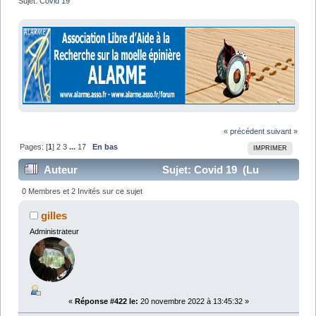
Sujet:
Covid 19
« précédent
suivant »
Pages: [
1
]
2
3
...
17
En bas
IMPRIMER
Auteur
Sujet: Covid 19 (Lu
247151 fois)
0 Membres et 2 Invités sur ce sujet
gilles
Administrateur
«
Réponse #422 le:
20 novembre 2022 à 13:45:32 »