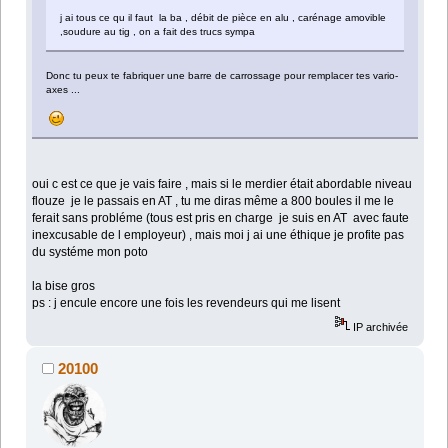
j ai tous ce qu il faut la ba , débit de pièce en alu , carénage amovible
,soudure au tig , on a fait des trucs sympa
Donc tu peux te fabriquer une barre de carrossage pour remplacer tes vario-
axes ...
oui c est ce que je vais faire , mais si le merdier était abordable niveau
flouze je le passais en AT , tu me diras même a 800 boules il me le
ferait sans probléme (tous est pris en charge je suis en AT avec faute
inexcusable de l employeur) , mais moi j ai une éthique je profite pas
du systéme mon poto
la bise gros
ps : j encule encore une fois les revendeurs qui me lisent
IP archivée
20100