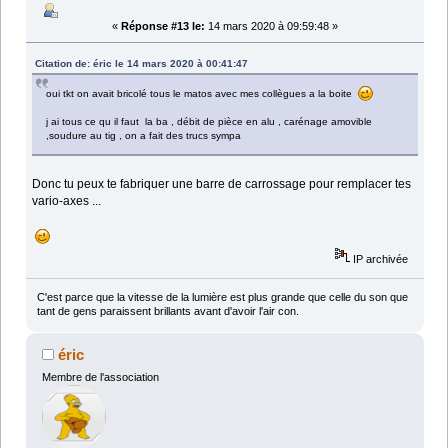
«
Réponse #13 le:
14 mars 2020 à 09:59:48 »
Citation de: éric le 14 mars 2020 à 00:41:47
oui tkt on avait bricolé tous le matos avec mes collègues a la boite
j ai tous ce qu il faut la ba , débit de pièce en alu , carénage amovible
,soudure au tig , on a fait des trucs sympa
Donc tu peux te fabriquer une barre de carrossage pour remplacer tes
vario-axes ...
IP archivée
C'est parce que la vitesse de la lumière est plus grande que celle du son que
tant de gens paraissent brillants avant d'avoir l'air con.
éric
Membre de l'association