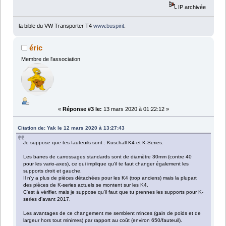
IP archivée
la bible du VW Transporter T4
www.buspirit
.
éric
Membre de l'association
«
Réponse #3 le:
13 mars 2020 à 01:22:12 »
Citation de: Yak le 12 mars 2020 à 13:27:43
Je suppose que tes fauteuils sont : Kuschall K4 et K-Series.
Les barres de carrossages standards sont de diamètre 30mm (contre 40
pour les vario-axes), ce qui implique qu'il te faut changer également les
supports droit et gauche.
Il n'y a plus de pièces détachées pour les K4 (trop anciens) mais la plupart
des pièces de K-series actuels se montent sur les K4.
C'est à vérifier, mais je suppose qu'il faut que tu prennes les supports pour K-
series d'avant 2017.
Les avantages de ce changement me semblent minces (gain de poids et de
largeur hors tout minimes) par rapport au coût (environ 650/fauteuil).