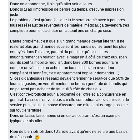
Donc on abandonne, il n'a qu'à aller voir ailleurs...
Donc si tu as l'impression de perdre du temps, c'est une impression
juste.
Le problème c'est qu'une fois que tu te seras cramé avec à peu près
tous les réseaux de revendeurs de matériel médical, ça deviendra très
compliqué pour toi d'acheter un fauteuil pris en charge sécu.
L'autre problème, c'est que si un grand ménage devait être fait, il ne
resterait plus grand monde et ce sont les handis qui seraient les plus
ennuyés dans l'histoire, partant du principe qu'ils sont très
majoritairement en relation avec le magasin à côté de chez eux. (ben
oui, ils sont "à mobilité réduite", donc faire 300 bornes pour faire
équiper un véhicule ou acheter un fauteuil chez un revendeur
compétent et honnête, c'est apparemment trop leur demander ...)
Si ces gigantesques réseaux devaient fermer ne serait-ce que 50% de
leurs magasins, on verrait monter une bronca générale de handis qui
ne peuvent pas acheter de fauteuil à côté de chez eux.
C'est contre-productif pour la proximité de l'offre et la concurrence en
général. La sécu n'en veut pas car elle contredirait alors sa mission de
service public qui lui impose d'assurer une offre la plus large possible
sur tout le territoire.
Donc on laisse faire, même si on est au courant, c'est un exemple
typique de pis-aller.
Rien de bien joli joli donc ! J'arrête avant qu'Éric ne se tire une bastos
de désespoir.