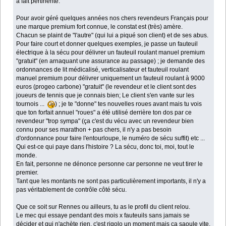
à fait pertinente.
Pour avoir géré quelques années nos chers revendeurs Français pour
une marque premium fort connue, le constat est (très) amère.
Chacun se plaint de "l'autre" (qui lui a piqué son client) et de ses abus.
Pour faire court et donner quelques exemples, je passe un fauteuil
électrique à la sécu pour délivrer un fauteuil roulant manuel premium
"gratuit" (en arnaquant une assurance au passage) ; je demande des
ordonnances de lit médicalisé, verticalisateur et fauteuil roulant
manuel premium pour délivrer uniquement un fauteuil roulant à 9000
euros (progeo carbone) "gratuit" (le revendeur et le client sont des
joueurs de tennis que je connais bien; Le client s'en vante sur les
tournois ...
) ; je te "donne" tes nouvelles roues avant mais tu vois
que ton forfait annuel "roues" a été utilisé derrière ton dos par ce
revendeur "trop sympa" (ça c'est du vécu avec un revendeur bien
connu pour ses marathon + pas chers, il n'y a pas besoin
d'ordonnance pour faire l'entourloupe, le numéro de sécu suffit) etc ...
Qui est-ce qui paye dans l'histoire ? La sécu, donc toi, moi, tout le
monde.
En fait, personne ne dénonce personne car personne ne veut tirer le
premier.
Tant que les montants ne sont pas particulièrement importants, il n'y a
pas véritablement de contrôle côté sécu.
Que ce soit sur Rennes ou ailleurs, tu as le profil du client relou.
Le mec qui essaye pendant des mois x fauteuils sans jamais se
décider et qui n'achète rien, c'est rigolo un moment mais ça saoule vite.