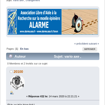
Sujet:
vario axe , changement 
« précédent
suivant »
Pages: [
1
]
En bas
IMPRIMER
Auteur
Sujet: vario axe ,
changement (Lu 34605 fois)
0 Membres et 2 Invités sur ce sujet
20100
«
Réponse #22 le:
14 mars 2020 à 22:21:21 »