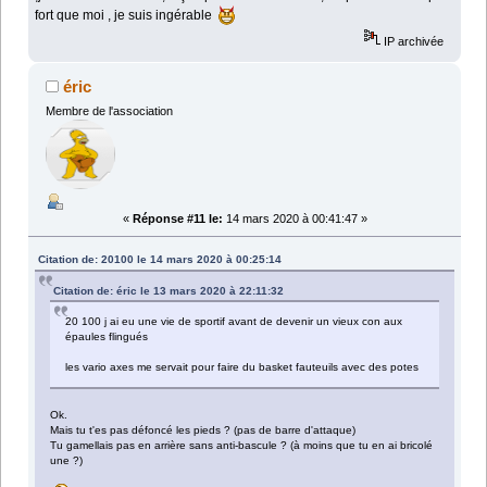
fort que moi , je suis ingérable
IP archivée
éric
Membre de l'association
«
Réponse #11 le:
14 mars 2020 à 00:41:47 »
Citation de: 20100 le 14 mars 2020 à 00:25:14
Citation de: éric le 13 mars 2020 à 22:11:32
20 100 j ai eu une vie de sportif avant de devenir un vieux con aux
épaules flingués
les vario axes me servait pour faire du basket fauteuils avec des potes
Ok.
Mais tu t'es pas défoncé les pieds ? (pas de barre d'attaque)
Tu gamellais pas en arrière sans anti-bascule ? (à moins que tu en ai bricolé
une ?)