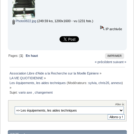
Photo0822.jpg
(249.59 ko, 1200x1600 - vu 1231 fois.)
IP archivée
Pages: [
1
]
En haut
IMPRIMER
« précédent
suivant »
Association Libre d'Aide a la Recherche sur la Moelle Epiniere
»
LA VIE QUOTIDIENNE
»
Les équipements, les aides techniques
(Modérateurs:
sylvia
,
chris26
,
anneso
)
»
Sujet:
vario axe , changement 
Aller à: