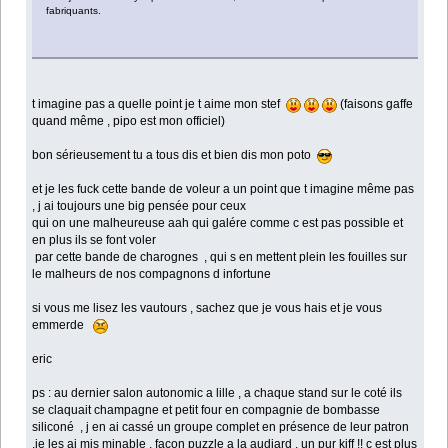
fabriquants.
t imagine pas a quelle point je t aime mon stef
(faisons gaffe
quand même , pipo est mon officiel)
bon sérieusement tu a tous dis et bien dis mon poto
et je les fuck cette bande de voleur a un point que t imagine même pas
, j ai toujours une big pensée pour ceux
qui on une malheureuse aah qui galére comme c est pas possible et
en plus ils se font voler
par cette bande de charognes , qui s en mettent plein les fouilles sur
le malheurs de nos compagnons d infortune
si vous me lisez les vautours , sachez que je vous hais et je vous
emmerde
eric
ps : au dernier salon autonomic a lille , a chaque stand sur le coté ils
se claquait champagne et petit four en compagnie de bombasse
siliconé , j en ai cassé un groupe complet en présence de leur patron
,je les ai mis minable , façon puzzle a la audiard , un pur kiff !! c est plus