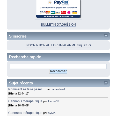
BULLETIN D'ADHÉSION
S'inscrire
INSCRIPTION AU FORUM ALARME cliquez ici
Recherche rapide
Sujet récents
lcomment se faire peser ...
par
Lavandula2
[
Hier
à 22:44:17]
Cannabis thérapeutique
par
Hervé35
[
Hier
à 16:48:09]
Cannabis thérapeutique
par
sylvia