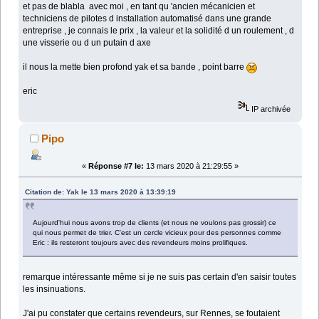
et pas de blabla avec moi , en tant qu 'ancien mécanicien et
techniciens de pilotes d installation automatisé dans une grande
entreprise , je connais le prix , la valeur et la solidité d un roulement , d
une visserie ou d un putain d axe
il nous la mette bien profond yak et sa bande , point barre
eric
IP archivée
Pipo
«
Réponse #7 le:
13 mars 2020 à 21:29:55 »
Citation de: Yak le 13 mars 2020 à 13:39:19
Aujourd'hui nous avons trop de clients (et nous ne voulons pas grossir) ce
qui nous permet de trier. C'est un cercle vicieux pour des personnes comme
Eric : ils resteront toujours avec des revendeurs moins prolifiques.
remarque intéressante même si je ne suis pas certain d'en saisir toutes
les insinuations.
J'ai pu constater que certains revendeurs, sur Rennes, se foutaient