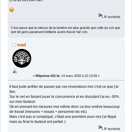
Et tu as très bien fait !
IP archivée
C'est parce que la vitesse de la lumière est plus grande que celle du son que
tant de gens paraissent brillants avant d'avoir l'air con.
mad
«
Réponse #21 le:
14 mars 2020 à 22:13:59 »
Il faut juste arrêter de passer par ces revendeurs moi c'est ce que j'ai
fais.
Sur le net en faisant jouer la concurrence et en discutant j'ai eu -30%
sur mon fauteuil.
Ok en prenant les mesures moi même donc ca leur enlève beaucoup
de travail (mesures + essais + personnel etc etc).
Mais c'est pas si compliqué, c'était une première pour moi j'ai flippé
mais au final le fauteuil est parfait :)
IP archivée