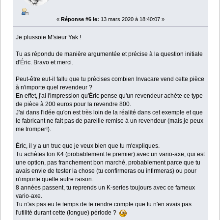
«
Réponse #6 le:
13 mars 2020 à 18:40:07 »
Je plussoie M'sieur Yak !
Tu as répondu de manière argumentée et précise à la question initiale
d'Éric. Bravo et merci.
Peut-être eut-il fallu que tu précises combien Invacare vend cette pièce
à n'importe quel revendeur ?
En effet, j'ai l'impression qu'Éric pense qu'un revendeur achète ce type
de pièce à 200 euros pour la revendre 800.
J'ai dans l'idée qu'on est très loin de la réalité dans cet exemple et que
le fabricant ne fait pas de pareille remise à un revendeur (mais je peux
me tromper!).
Éric, il y a un truc que je veux bien que tu m'expliques.
Tu achètes ton K4 (probablement le premier) avec un vario-axe, qui est
une option, pas franchement bon marché, probablement parce que tu
avais envie de tester la chose (tu confirmeras ou infirmeras) ou pour
n'importe quelle autre raison.
8 années passent, tu reprends un K-series toujours avec ce fameux
vario-axe.
Tu n'as pas eu le temps de te rendre compte que tu n'en avais pas
l'utilité durant cette (longue) période ?