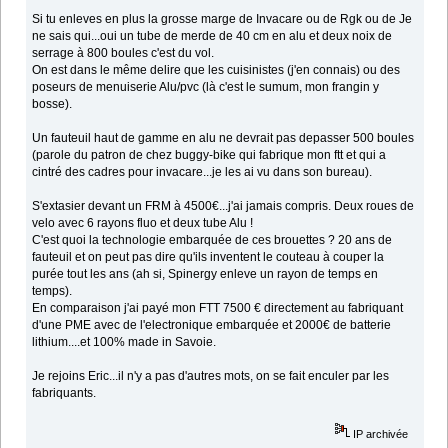
Si tu enleves en plus la grosse marge de Invacare ou de Rgk ou de Je
ne sais qui...oui un tube de merde de 40 cm en alu et deux noix de
serrage à 800 boules c'est du vol.
On est dans le même delire que les cuisinistes (j'en connais) ou des
poseurs de menuiserie Alu/pvc (là c'est le sumum, mon frangin y
bosse).
Un fauteuil haut de gamme en alu ne devrait pas depasser 500 boules
(parole du patron de chez buggy-bike qui fabrique mon ftt et qui a
cintré des cadres pour invacare...je les ai vu dans son bureau).
S'extasier devant un FRM à 4500€...j'ai jamais compris. Deux roues de
velo avec 6 rayons fluo et deux tube Alu !
C'est quoi la technologie embarquée de ces brouettes ? 20 ans de
fauteuil et on peut pas dire qu'ils inventent le couteau à couper la
purée tout les ans (ah si, Spinergy enleve un rayon de temps en
temps).
En comparaison j'ai payé mon FTT 7500 € directement au fabriquant
d'une PME avec de l'electronique embarquée et 2000€ de batterie
lithium....et 100% made in Savoie.
Je rejoins Eric...il n'y a pas d'autres mots, on se fait enculer par les
fabriquants.
IP archivée