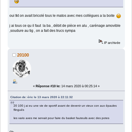
oui tkt on avait bricolé tous le matos avec mes collègues a la boite
j ai tous ce qu il faut la ba , débit de pièce en alu , carénage amovible
,soudure au tig , on a fait des trucs sympa
IP archivée
20100
«
Réponse #10 le:
14 mars 2020 à 00:25:14 »
Citation de: éric le 13 mars 2020 à 22:11:32
20 100 j ai eu une vie de sportif avant de devenir un vieux con aux épaules
flingués
les vario axes me servait pour faire du basket fauteuils avec des potes