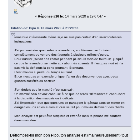
«
Réponse #16 le:
14 mars 2020 à 19:07:47 »
Citation de: Pipo le 13 mars 2020 à 21:29:55
remarque intéressante même si je ne suis pas certain d'en saisir toutes les
insinuations.
J'ai pu constater que certains revendeurs, sur Rennes, se foutaient
complètement de vendre des fauteuils à plusieurs milliers d'euros.
Pour illustrer, j'ai fait des essais pendant plusieurs mois de fauteuils, jusqu'à
ce que le revendeur se mette aux abonnés absents. Il n'est pas mort et n'a
pas mis la clef sous la porte pourtant. Étonnant.
C'est moi qui ai perdu du temps au final.
Et ce n'est pas un exemple unique, j'ai eu des déconvenues avec deux
grosses sociétés du secteur.
J'en déduis que le marché n'est pas sain.
Un marché sain devrait conduire à ce que de telles "défaillances" conduisent
à la disparition des mauvais ou indélicats.
J'ai l'impression que quelques uns se partagent le gâteau sans se mettre en
danger les uns et les autres et cela se fait pour moi au détriment des clients.
Mon analyse est peut-être simpliste et erronée mais ta phrase me conforte
dans mon idée.
Détrompes-toi mon bon Pipo, ton analyse est (malheureusement) tout