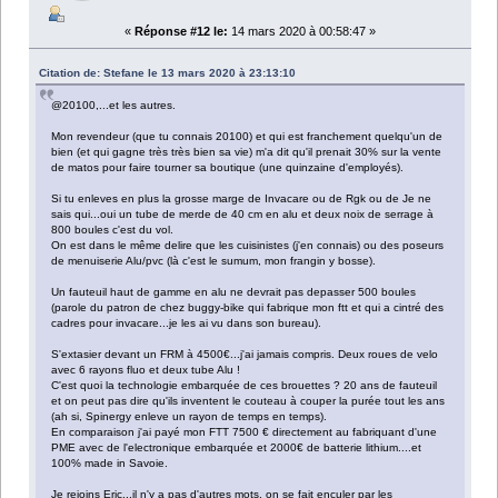
«
Réponse #12 le:
14 mars 2020 à 00:58:47 »
Citation de: Stefane le 13 mars 2020 à 23:13:10
@20100,...et les autres.
Mon revendeur (que tu connais 20100) et qui est franchement quelqu'un de
bien (et qui gagne très très bien sa vie) m'a dit qu'il prenait 30% sur la vente
de matos pour faire tourner sa boutique (une quinzaine d'employés).
Si tu enleves en plus la grosse marge de Invacare ou de Rgk ou de Je ne
sais qui...oui un tube de merde de 40 cm en alu et deux noix de serrage à
800 boules c'est du vol.
On est dans le même delire que les cuisinistes (j'en connais) ou des poseurs
de menuiserie Alu/pvc (là c'est le sumum, mon frangin y bosse).
Un fauteuil haut de gamme en alu ne devrait pas depasser 500 boules
(parole du patron de chez buggy-bike qui fabrique mon ftt et qui a cintré des
cadres pour invacare...je les ai vu dans son bureau).
S'extasier devant un FRM à 4500€...j'ai jamais compris. Deux roues de velo
avec 6 rayons fluo et deux tube Alu !
C'est quoi la technologie embarquée de ces brouettes ? 20 ans de fauteuil
et on peut pas dire qu'ils inventent le couteau à couper la purée tout les ans
(ah si, Spinergy enleve un rayon de temps en temps).
En comparaison j'ai payé mon FTT 7500 € directement au fabriquant d'une
PME avec de l'electronique embarquée et 2000€ de batterie lithium....et
100% made in Savoie.
Je rejoins Eric...il n'y a pas d'autres mots, on se fait enculer par les