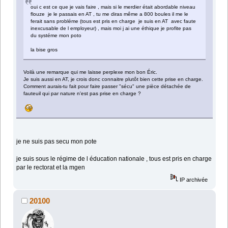
oui c est ce que je vais faire , mais si le merdier était abordable niveau
flouze je le passais en AT , tu me diras même a 800 boules il me le
ferait sans probléme (tous est pris en charge je suis en AT avec faute
inexcusable de l employeur) , mais moi j ai une éthique je profite pas
du systéme mon poto
la bise gros
Voilà une remarque qui me laisse perplexe mon bon Éric.
Je suis aussi en AT, je crois donc connaitre plutôt bien cette prise en charge.
Comment aurais-tu fait pour faire passer "sécu" une pièce détachée de
fauteuil qui par nature n'est pas prise en charge ?
je ne suis pas secu mon pote
je suis sous le régime de l éducation nationale , tous est pris en charge
par le rectorat et la mgen
IP archivée
20100