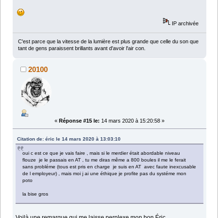
IP archivée
C'est parce que la vitesse de la lumière est plus grande que celle du son que
tant de gens paraissent brillants avant d'avoir l'air con.
20100
«
Réponse #15 le:
14 mars 2020 à 15:20:58 »
Citation de: éric le 14 mars 2020 à 13:03:10
oui c est ce que je vais faire , mais si le merdier était abordable niveau
flouze je le passais en AT , tu me diras même a 800 boules il me le ferait
sans probléme (tous est pris en charge je suis en AT avec faute inexcusable
de l employeur) , mais moi j ai une éthique je profite pas du systéme mon
poto
la bise gros
Voilà une remarque qui me laisse perplexe mon bon Éric.