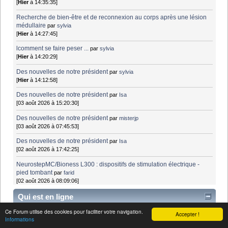
[
Hier
à 14:35:35]
Recherche de bien-être et de reconnexion au corps après une lésion
médullaire
par
sylvia
[
Hier
à 14:27:45]
lcomment se faire peser ...
par
sylvia
[
Hier
à 14:20:29]
Des nouvelles de notre président
par
sylvia
[
Hier
à 14:12:58]
Des nouvelles de notre président
par
Isa
[03 août 2026 à 15:20:30]
Des nouvelles de notre président
par
misterjp
[03 août 2026 à 07:45:53]
Des nouvelles de notre président
par
Isa
[02 août 2026 à 17:42:25]
NeurostepMC/Bioness L300 : dispositifs de stimulation électrique -
pied tombant
par
farid
[02 août 2026 à 08:09:06]
Qui est en ligne
Ce Forum utilise des cookies pour faciliter votre navigation.
Accepter !
Invités: 683
Informations
Robots: 15