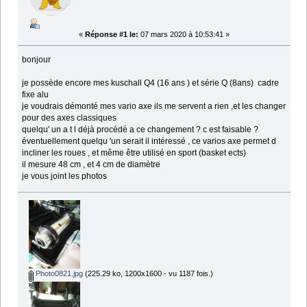
«
Réponse #1 le:
07 mars 2020 à 10:53:41 »
bonjour
je possède encore mes kuschall Q4 (16 ans ) et série Q (8ans) cadre
fixe alu
je voudrais démonté mes vario axe ils me servent a rien ,et les changer
pour des axes classiques
quelqu' un a t l déjà procédé a ce changement ? c est faisable ?
éventuellement quelqu 'un serait il intéressé , ce varios axe permet d
incliner les roues , et même être utilisé en sport (basket ects)
il mesure 48 cm , et 4 cm de diamètre
je vous joint les photos
Photo0821.jpg
(225.29 ko, 1200x1600 - vu 1187 fois.)