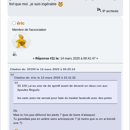
fort que moi , je suis ingérable
IP archivée
éric
Membre de l'association
«
Réponse #11 le:
14 mars 2020 à 00:41:47 »
Citation de: 20100 le 14 mars 2020 à 00:25:14
Citation de: éric le 13 mars 2020 à 22:11:32
20 100 j ai eu une vie de sportif avant de devenir un vieux con aux
épaules flingués
les vario axes me servait pour faire du basket fauteuils avec des potes
Ok.
Mais tu t'es pas défoncé les pieds ? (pas de barre d'attaque)
Tu gamellais pas en arrière sans anti-bascule ? (à moins que tu en ai bricolé
une ?)