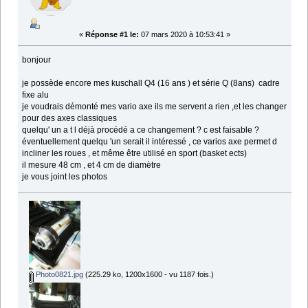
«
Réponse #1 le:
07 mars 2020 à 10:53:41 »
bonjour
je possède encore mes kuschall Q4 (16 ans ) et série Q (8ans) cadre
fixe alu
je voudrais démonté mes vario axe ils me servent a rien ,et les changer
pour des axes classiques
quelqu' un a t l déjà procédé a ce changement ? c est faisable ?
éventuellement quelqu 'un serait il intéressé , ce varios axe permet d
incliner les roues , et même être utilisé en sport (basket ects)
il mesure 48 cm , et 4 cm de diamètre
je vous joint les photos
Photo0821.jpg
(225.29 ko, 1200x1600 - vu 1187 fois.)