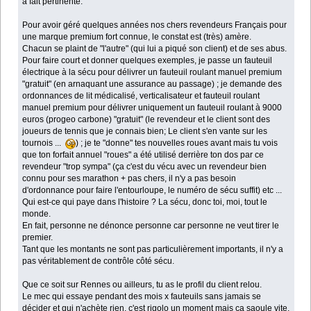
à fait pertinente.
Pour avoir géré quelques années nos chers revendeurs Français pour
une marque premium fort connue, le constat est (très) amère.
Chacun se plaint de "l'autre" (qui lui a piqué son client) et de ses abus.
Pour faire court et donner quelques exemples, je passe un fauteuil
électrique à la sécu pour délivrer un fauteuil roulant manuel premium
"gratuit" (en arnaquant une assurance au passage) ; je demande des
ordonnances de lit médicalisé, verticalisateur et fauteuil roulant
manuel premium pour délivrer uniquement un fauteuil roulant à 9000
euros (progeo carbone) "gratuit" (le revendeur et le client sont des
joueurs de tennis que je connais bien; Le client s'en vante sur les
tournois ...
) ; je te "donne" tes nouvelles roues avant mais tu vois
que ton forfait annuel "roues" a été utilisé derrière ton dos par ce
revendeur "trop sympa" (ça c'est du vécu avec un revendeur bien
connu pour ses marathon + pas chers, il n'y a pas besoin
d'ordonnance pour faire l'entourloupe, le numéro de sécu suffit) etc ...
Qui est-ce qui paye dans l'histoire ? La sécu, donc toi, moi, tout le
monde.
En fait, personne ne dénonce personne car personne ne veut tirer le
premier.
Tant que les montants ne sont pas particulièrement importants, il n'y a
pas véritablement de contrôle côté sécu.
Que ce soit sur Rennes ou ailleurs, tu as le profil du client relou.
Le mec qui essaye pendant des mois x fauteuils sans jamais se
décider et qui n'achète rien, c'est rigolo un moment mais ça saoule vite.