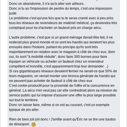
Donc on abandonne, il n'a qu'à aller voir ailleurs...
Donc si tu as l'impression de perdre du temps, c'est une impression
juste.
Le problème c'est qu'une fois que tu te seras cramé avec à peu près
tous les réseaux de revendeurs de matériel médical, ça deviendra très
compliqué pour toi d'acheter un fauteuil pris en charge sécu.
L'autre problème, c'est que si un grand ménage devait être fait, il ne
resterait plus grand monde et ce sont les handis qui seraient les plus
ennuyés dans l'histoire, partant du principe qu'ils sont très
majoritairement en relation avec le magasin à côté de chez eux. (ben
oui, ils sont "à mobilité réduite", donc faire 300 bornes pour faire
équiper un véhicule ou acheter un fauteuil chez un revendeur
compétent et honnête, c'est apparemment trop leur demander ...)
Si ces gigantesques réseaux devaient fermer ne serait-ce que 50% de
leurs magasins, on verrait monter une bronca générale de handis qui
ne peuvent pas acheter de fauteuil à côté de chez eux.
C'est contre-productif pour la proximité de l'offre et la concurrence en
général. La sécu n'en veut pas car elle contredirait alors sa mission de
service public qui lui impose d'assurer une offre la plus large possible
sur tout le territoire.
Donc on laisse faire, même si on est au courant, c'est un exemple
typique de pis-aller.
Rien de bien joli joli donc ! J'arrête avant qu'Éric ne se tire une bastos
de désespoir.