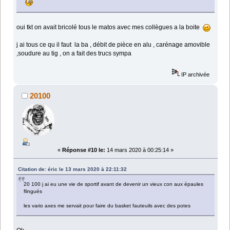
oui tkt on avait bricolé tous le matos avec mes collègues a la boite
j ai tous ce qu il faut la ba , débit de pièce en alu , carénage amovible
,soudure au tig , on a fait des trucs sympa
IP archivée
20100
«
Réponse #10 le:
14 mars 2020 à 00:25:14 »
Citation de: éric le 13 mars 2020 à 22:11:32
20 100 j ai eu une vie de sportif avant de devenir un vieux con aux épaules
flingués
les vario axes me servait pour faire du basket fauteuils avec des potes