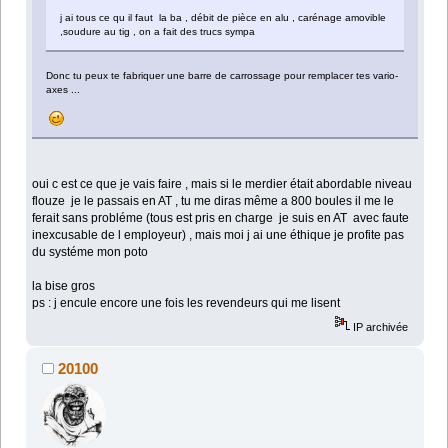
j ai tous ce qu il faut la ba , débit de pièce en alu , carénage amovible
,soudure au tig , on a fait des trucs sympa
Donc tu peux te fabriquer une barre de carrossage pour remplacer tes vario-
axes ...
oui c est ce que je vais faire , mais si le merdier était abordable niveau
flouze je le passais en AT , tu me diras même a 800 boules il me le
ferait sans probléme (tous est pris en charge je suis en AT avec faute
inexcusable de l employeur) , mais moi j ai une éthique je profite pas
du systéme mon poto
la bise gros
ps : j encule encore une fois les revendeurs qui me lisent
IP archivée
20100