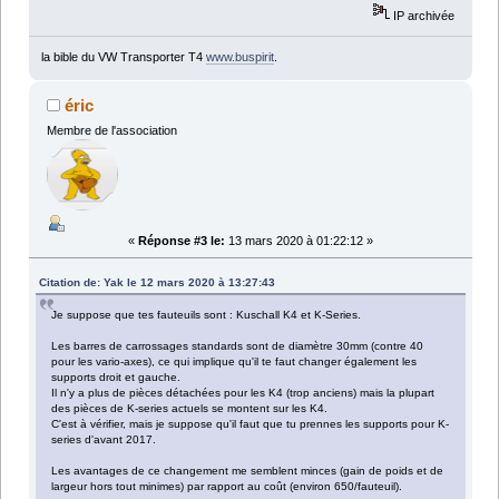
IP archivée
la bible du VW Transporter T4
www.buspirit
.
éric
Membre de l'association
«
Réponse #3 le:
13 mars 2020 à 01:22:12 »
Citation de: Yak le 12 mars 2020 à 13:27:43
Je suppose que tes fauteuils sont : Kuschall K4 et K-Series.
Les barres de carrossages standards sont de diamètre 30mm (contre 40
pour les vario-axes), ce qui implique qu'il te faut changer également les
supports droit et gauche.
Il n'y a plus de pièces détachées pour les K4 (trop anciens) mais la plupart
des pièces de K-series actuels se montent sur les K4.
C'est à vérifier, mais je suppose qu'il faut que tu prennes les supports pour K-
series d'avant 2017.
Les avantages de ce changement me semblent minces (gain de poids et de
largeur hors tout minimes) par rapport au coût (environ 650/fauteuil).