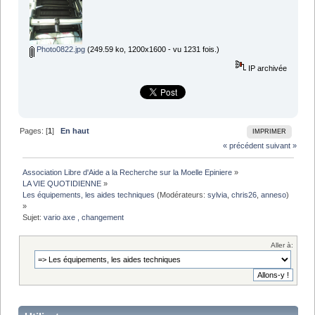
Photo0822.jpg
(249.59 ko, 1200x1600 - vu 1231 fois.)
IP archivée
Pages: [
1
]
En haut
IMPRIMER
« précédent
suivant »
Association Libre d'Aide a la Recherche sur la Moelle Epiniere
»
LA VIE QUOTIDIENNE
»
Les équipements, les aides techniques
(Modérateurs:
sylvia
,
chris26
,
anneso
)
»
Sujet:
vario axe , changement 
Aller à: