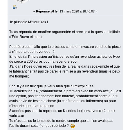
«
Réponse #6 le:
13 mars 2020 à 18:40:07 »
Je plussoie M'sieur Yak !
Tu as répondu de manière argumentée et précise à la question initiale
d'Éric. Bravo et merci.
Peut-être eut-il fallu que tu précises combien Invacare vend cette pièce
à n'importe quel revendeur ?
En effet, j'ai l'impression qu'Éric pense qu'un revendeur achète ce type
de pièce à 200 euros pour la revendre 800.
J'ai dans l'idée qu'on est très loin de la réalité dans cet exemple et que
le fabricant ne fait pas de pareille remise à un revendeur (mais je peux
me tromper!).
Éric, il y a un truc que je veux bien que tu m'expliques.
Tu achètes ton K4 (probablement le premier) avec un vario-axe, qui est
une option, pas franchement bon marché, probablement parce que tu
avais envie de tester la chose (tu confirmeras ou infirmeras) ou pour
n'importe quelle autre raison.
8 années passent, tu reprends un K-series toujours avec ce fameux
vario-axe.
Tu n'as pas eu le temps de te rendre compte que tu n'en avais pas
l'utilité durant cette (longue) période ?