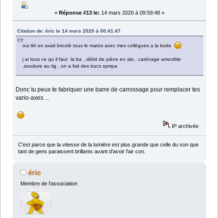
«
Réponse #13 le:
14 mars 2020 à 09:59:48 »
Citation de: éric le 14 mars 2020 à 00:41:47
oui tkt on avait bricolé tous le matos avec mes collègues a la boite
j ai tous ce qu il faut la ba , débit de pièce en alu , carénage amovible
,soudure au tig , on a fait des trucs sympa
Donc tu peux te fabriquer une barre de carrossage pour remplacer tes
vario-axes ...
IP archivée
C'est parce que la vitesse de la lumière est plus grande que celle du son que
tant de gens paraissent brillants avant d'avoir l'air con.
éric
Membre de l'association