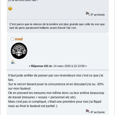
Et tu as très bien fait !
IP archivée
C'est parce que la vitesse de la lumière est plus grande que celle du son que
tant de gens paraissent brillants avant d'avoir l'air con.
mad
«
Réponse #21 le:
14 mars 2020 à 22:13:59 »
Il faut juste arrêter de passer par ces revendeurs moi c'est ce que j'ai
fais.
Sur le net en faisant jouer la concurrence et en discutant j'ai eu -30%
sur mon fauteuil.
Ok en prenant les mesures moi même donc ca leur enlève beaucoup
de travail (mesures + essais + personnel etc etc).
Mais c'est pas si compliqué, c'était une première pour moi j'ai flippé
mais au final le fauteuil est parfait :)
IP archivée