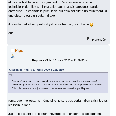
et pas de blabla avec moi , en tant qu 'ancien mécanicien et
techniciens de pilotes d installation automatisé dans une grande
entreprise , je connais le prix , la valeur et la solidité d un roulement , d
une visserie ou d un putain d axe
il nous la mette bien profond yak et sa bande , point barre
eric
IP archivée
Pipo
«
Réponse #7 le:
13 mars 2020 à 21:29:55 »
Citation de: Yak le 13 mars 2020 à 13:39:19
Aujourd'hui nous avons trop de clients (et nous ne voulons pas grossir) ce
qui nous permet de trier. C'est un cercle vicieux pour des personnes comme
Eric : ils resteront toujours avec des revendeurs moins prolifiques.
remarque intéressante même si je ne suis pas certain d'en saisir toutes
les insinuations.
J'ai pu constater que certains revendeurs, sur Rennes, se foutaient