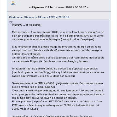
«
Réponse #12 le:
14 mars 2020 à 00:58:47 »
Citation de: Stefane le 13 mars 2020 à 23:13:10
@20100,...et les autres.
Mon revendeur (que tu connais 20100) et qui est franchement quelqu'un de
bien (et qui gagne très très bien sa vie) m'a dit qu'il prenait 30% sur la vente
de matos pour faire tourner sa boutique (une quinzaine d'employés).
Si tu enleves en plus la grosse marge de Invacare ou de Rgk ou de Je ne
sais qui...oui un tube de merde de 40 cm en alu et deux noix de serrage à
800 boules c'est du vol.
On est dans le même delire que les cuisinistes (j'en connais) ou des poseurs
de menuiserie Alu/pvc (là c'est le sumum, mon frangin y bosse).
Un fauteuil haut de gamme en alu ne devrait pas depasser 500 boules
(parole du patron de chez buggy-bike qui fabrique mon ftt et qui a cintré des
cadres pour invacare...je les ai vu dans son bureau).
S'extasier devant un FRM à 4500€...j'ai jamais compris. Deux roues de velo
avec 6 rayons fluo et deux tube Alu !
C'est quoi la technologie embarquée de ces brouettes ? 20 ans de fauteuil
et on peut pas dire qu'ils inventent le couteau à couper la purée tout les ans
(ah si, Spinergy enleve un rayon de temps en temps).
En comparaison j'ai payé mon FTT 7500 € directement au fabriquant d'une
PME avec de l'electronique embarquée et 2000€ de batterie lithium....et
100% made in Savoie.
Je rejoins Eric...il n'y a pas d'autres mots, on se fait enculer par les