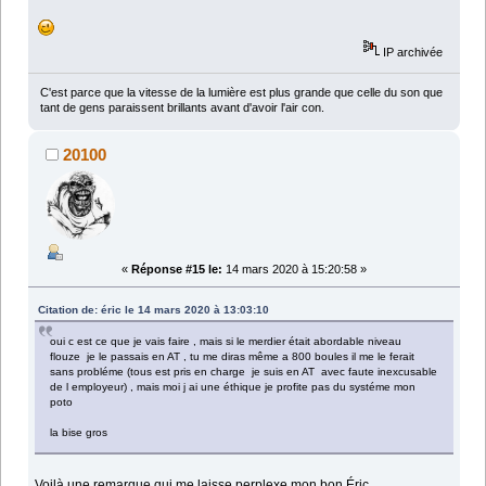
IP archivée
C'est parce que la vitesse de la lumière est plus grande que celle du son que
tant de gens paraissent brillants avant d'avoir l'air con.
20100
«
Réponse #15 le:
14 mars 2020 à 15:20:58 »
Citation de: éric le 14 mars 2020 à 13:03:10
oui c est ce que je vais faire , mais si le merdier était abordable niveau
flouze je le passais en AT , tu me diras même a 800 boules il me le ferait
sans probléme (tous est pris en charge je suis en AT avec faute inexcusable
de l employeur) , mais moi j ai une éthique je profite pas du systéme mon
poto
la bise gros
Voilà une remarque qui me laisse perplexe mon bon Éric.