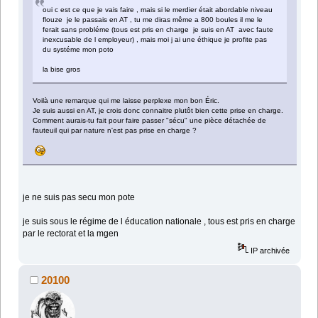
oui c est ce que je vais faire , mais si le merdier était abordable niveau
flouze je le passais en AT , tu me diras même a 800 boules il me le
ferait sans probléme (tous est pris en charge je suis en AT avec faute
inexcusable de l employeur) , mais moi j ai une éthique je profite pas
du systéme mon poto
la bise gros
Voilà une remarque qui me laisse perplexe mon bon Éric.
Je suis aussi en AT, je crois donc connaitre plutôt bien cette prise en charge.
Comment aurais-tu fait pour faire passer "sécu" une pièce détachée de
fauteuil qui par nature n'est pas prise en charge ?
je ne suis pas secu mon pote
je suis sous le régime de l éducation nationale , tous est pris en charge
par le rectorat et la mgen
IP archivée
20100