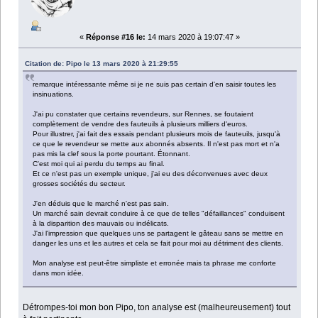
«
Réponse #16 le:
14 mars 2020 à 19:07:47 »
Citation de: Pipo le 13 mars 2020 à 21:29:55
remarque intéressante même si je ne suis pas certain d'en saisir toutes les
insinuations.
J'ai pu constater que certains revendeurs, sur Rennes, se foutaient
complètement de vendre des fauteuils à plusieurs milliers d'euros.
Pour illustrer, j'ai fait des essais pendant plusieurs mois de fauteuils, jusqu'à
ce que le revendeur se mette aux abonnés absents. Il n'est pas mort et n'a
pas mis la clef sous la porte pourtant. Étonnant.
C'est moi qui ai perdu du temps au final.
Et ce n'est pas un exemple unique, j'ai eu des déconvenues avec deux
grosses sociétés du secteur.
J'en déduis que le marché n'est pas sain.
Un marché sain devrait conduire à ce que de telles "défaillances" conduisent
à la disparition des mauvais ou indélicats.
J'ai l'impression que quelques uns se partagent le gâteau sans se mettre en
danger les uns et les autres et cela se fait pour moi au détriment des clients.
Mon analyse est peut-être simpliste et erronée mais ta phrase me conforte
dans mon idée.
Détrompes-toi mon bon Pipo, ton analyse est (malheureusement) tout