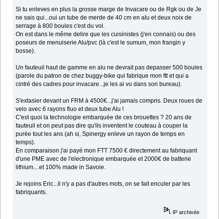
Si tu enleves en plus la grosse marge de Invacare ou de Rgk ou de Je
ne sais qui...oui un tube de merde de 40 cm en alu et deux noix de
serrage à 800 boules c'est du vol.
On est dans le même delire que les cuisinistes (j'en connais) ou des
poseurs de menuiserie Alu/pvc (là c'est le sumum, mon frangin y
bosse).
Un fauteuil haut de gamme en alu ne devrait pas depasser 500 boules
(parole du patron de chez buggy-bike qui fabrique mon ftt et qui a
cintré des cadres pour invacare...je les ai vu dans son bureau).
S'extasier devant un FRM à 4500€...j'ai jamais compris. Deux roues de
velo avec 6 rayons fluo et deux tube Alu !
C'est quoi la technologie embarquée de ces brouettes ? 20 ans de
fauteuil et on peut pas dire qu'ils inventent le couteau à couper la
purée tout les ans (ah si, Spinergy enleve un rayon de temps en
temps).
En comparaison j'ai payé mon FTT 7500 € directement au fabriquant
d'une PME avec de l'electronique embarquée et 2000€ de batterie
lithium....et 100% made in Savoie.
Je rejoins Eric...il n'y a pas d'autres mots, on se fait enculer par les
fabriquants.
IP archivée