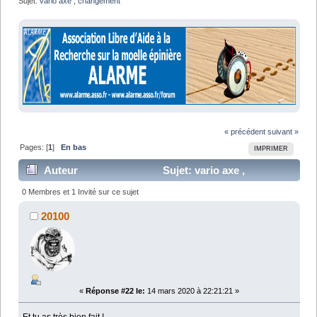
Sujet:
vario axe , changement 
« précédent
suivant »
Pages: [
1
]
En bas
IMPRIMER
Auteur
Sujet: vario axe ,
changement (Lu 34575 fois)
0 Membres et 1 Invité sur ce sujet
20100
«
Réponse #22 le:
14 mars 2020 à 22:21:21 »