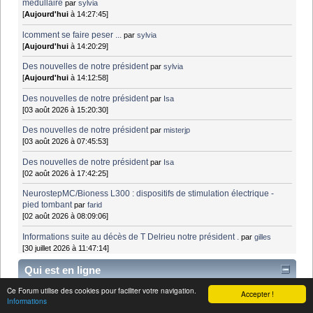
médullaire
par
sylvia
[
Aujourd'hui
à 14:27:45]
lcomment se faire peser ...
par
sylvia
[
Aujourd'hui
à 14:20:29]
Des nouvelles de notre président
par
sylvia
[
Aujourd'hui
à 14:12:58]
Des nouvelles de notre président
par
Isa
[03 août 2026 à 15:20:30]
Des nouvelles de notre président
par
misterjp
[03 août 2026 à 07:45:53]
Des nouvelles de notre président
par
Isa
[02 août 2026 à 17:42:25]
NeurostepMC/Bioness L300 : dispositifs de stimulation électrique -
pied tombant
par
farid
[02 août 2026 à 08:09:06]
Informations suite au décès de T Delrieu notre président .
par
gilles
[30 juillet 2026 à 11:47:14]
Qui est en ligne
Ce Forum utilise des cookies pour faciliter votre navigation.
Accepter !
Invités: 620
Informations
Robots: 10