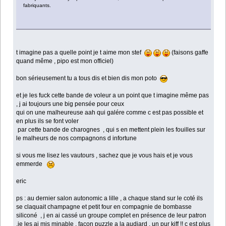
fabriquants.
t imagine pas a quelle point je t aime mon stef
(faisons gaffe
quand même , pipo est mon officiel)
bon sérieusement tu a tous dis et bien dis mon poto
et je les fuck cette bande de voleur a un point que t imagine même pas
, j ai toujours une big pensée pour ceux
qui on une malheureuse aah qui galére comme c est pas possible et
en plus ils se font voler
par cette bande de charognes , qui s en mettent plein les fouilles sur
le malheurs de nos compagnons d infortune
si vous me lisez les vautours , sachez que je vous hais et je vous
emmerde
eric
ps : au dernier salon autonomic a lille , a chaque stand sur le coté ils
se claquait champagne et petit four en compagnie de bombasse
siliconé , j en ai cassé un groupe complet en présence de leur patron
,je les ai mis minable , façon puzzle a la audiard , un pur kiff !! c est plus