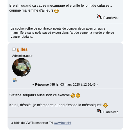
Breizh, quand ça cause mecanique elle vrille le joint de culasse...
comme ma femme d'ailleurs
IP archivée
Le cochon offre de nombreux points de comparaison avec un autre
mammifère sans poils passé expert dans l'art de semer la merde et de se
vautrer dedans.
gilles
Administrateur
«
Réponse #98 le:
03 mars 2020 à 12:36:43 »
Stefane, toujours aussi bon ce sketch!!
Katell, désolé , je m'emporte quand c'est de la mécanique!!!
IP archivée
la bible du VW Transporter T4
www.buspirit
.