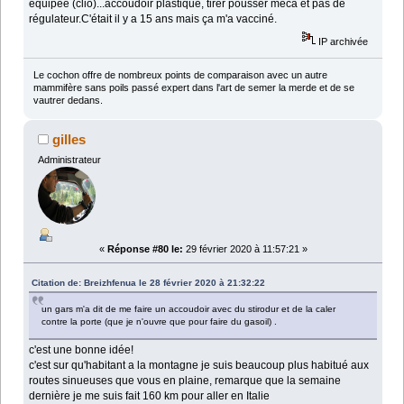
équipée (clio)...accoudoir plastique, tirer pousser méca et pas de
régulateur.C'était il y a 15 ans mais ça m'a vacciné.
IP archivée
Le cochon offre de nombreux points de comparaison avec un autre
mammifère sans poils passé expert dans l'art de semer la merde et de se
vautrer dedans.
gilles
Administrateur
«
Réponse #80 le:
29 février 2020 à 11:57:21 »
Citation de: Breizhfenua le 28 février 2020 à 21:32:22
un gars m'a dit de me faire un accoudoir avec du stirodur et de la caler
contre la porte (que je n'ouvre que pour faire du gasoil) .
c'est une bonne idée!
c'est sur qu'habitant a la montagne je suis beaucoup plus habitué aux
routes sinueuses que vous en plaine, remarque que la semaine
dernière je me suis fait 160 km pour aller en Italie