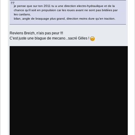
je pense que sur ton 2011 tu a une direction electro-hydraulique et de la
chance qu'il soit en propulsion car les roues avant ne sont pas bridées par
les cardans,
bilan, angle de braquage plus grand, direction moins dure qu'en traction.
Reviens Breizh, n'ais pas peur !!!
C'est juste une blague de mecano...sacré Gilles !