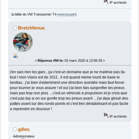
IP archivée
la bible du VW Transporter T4
www.buspirit
.
Breizhfenua
«
Réponse #94 le:
02 mars 2020 à 13:06:39 »
j'en sais rien les gars , ça c'est un domaine que je ne maitrise pas du
tout ! mon Viano est de 2011 , il est quand meme lourd de base le
bestiau , j'ai bien évidemment une direction assistée mais faut forcer
pour tourner je vous assure ! et oui j'ai bien fais surgonfler les pneus
mais pas trop non plus ....c'est un véhicule a propulsion et je crois que
c'est pas top si on sur gonfle trop les pneus avant ... j'ai deja glissé des
pattes avant sur des ronds points et c'est tres déstabilisant et pas facile
a reprendre en douceur !
IP archivée
gilles
Administrateur