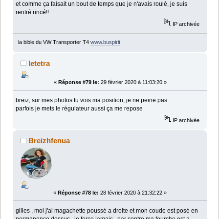
et comme ça faisait un bout de temps que je n'avais roulé, je suis
rentré rincé!!
IP archivée
la bible du VW Transporter T4
www.buspirit
.
letetra
«
Réponse #79 le:
29 février 2020 à 11:03:20 »
breiz, sur mes photos tu vois ma position, je ne peine pas
parfois je mets le régulateur aussi ça me repose
IP archivée
Breizhfenua
«
Réponse #78 le:
28 février 2020 à 21:32:22 »
gilles , moi j'ai magachette poussé a droite et mon coude est posé en
permanence dessus , je force jamais , par contre ma fourche est a