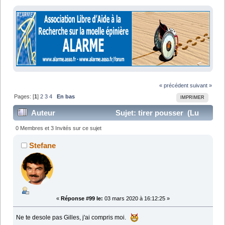
« précédent
suivant »
Pages: [
1
]
2
3
4
En bas
IMPRIMER
Auteur
Sujet: tirer pousser (Lu
54669 fois)
0 Membres et 3 Invités sur ce sujet
Stefane
«
Réponse #99 le:
03 mars 2020 à 16:12:25 »
Ne te desole pas Gilles, j'ai compris moi.