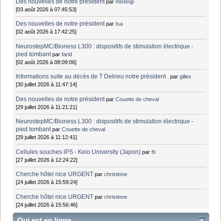
Des nouvelles de notre président
par
misterjp
[03 août 2026 à 07:45:53]
Des nouvelles de notre président
par
Isa
[02 août 2026 à 17:42:25]
NeurostepMC/Bioness L300 : dispositifs de stimulation électrique -
pied tombant
par
farid
[02 août 2026 à 08:09:06]
Informations suite au décès de T Delrieu notre président .
par
gilles
[30 juillet 2026 à 11:47:14]
Des nouvelles de notre président
par
Couette de cheval
[29 juillet 2026 à 11:21:21]
NeurostepMC/Bioness L300 : dispositifs de stimulation électrique -
pied tombant
par
Couette de cheval
[29 juillet 2026 à 11:12:41]
Cellules souches iPS - Keio University (Japon)
par
fti
[27 juillet 2026 à 12:24:22]
Cherche hôtel nice URGENT
par
christinne
[24 juillet 2026 à 15:59:24]
Cherche hôtel nice URGENT
par
christinne
[24 juillet 2026 à 15:56:46]
Qui est en ligne