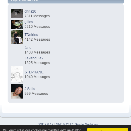
chris26
7311 Messages
gilles
5210 Messages
TDelrieu
4142 Messages
farid
1408 Messages
Lavandula2
1325 Messages
STEPHANE
1040 Messages
J.Solis
999 Messages
SMF 2.0.19
|
SMF © 2017
,
Simple Machines
Simple Audio Video Embedder
Ce Forum utilise des cookies pour faciliter votre navigation.