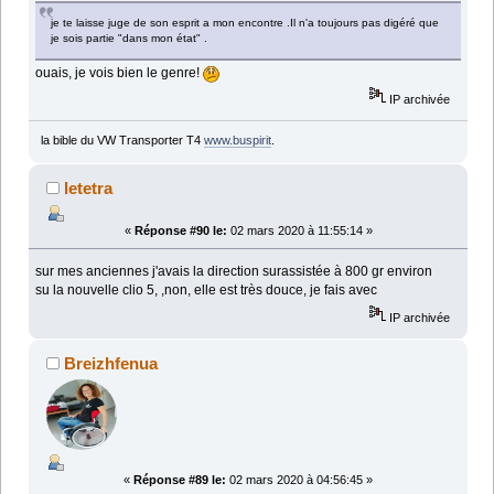
je te laisse juge de son esprit a mon encontre .Il n'a toujours pas digéré que
je sois partie "dans mon état" .
ouais, je vois bien le genre!
IP archivée
la bible du VW Transporter T4
www.buspirit
.
letetra
«
Réponse #90 le:
02 mars 2020 à 11:55:14 »
sur mes anciennes j'avais la direction surassistée à 800 gr environ
su la nouvelle clio 5, ,non, elle est très douce, je fais avec
IP archivée
Breizhfenua
«
Réponse #89 le:
02 mars 2020 à 04:56:45 »