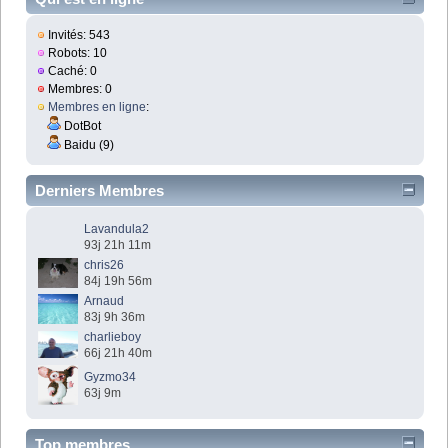
Invités: 543
Robots: 10
Caché: 0
Membres: 0
Membres en ligne
:
DotBot
Baidu (9)
Derniers Membres
Lavandula2
93j 21h 11m
chris26
84j 19h 56m
Arnaud
83j 9h 36m
charlieboy
66j 21h 40m
Gyzmo34
63j 9m
Top membres