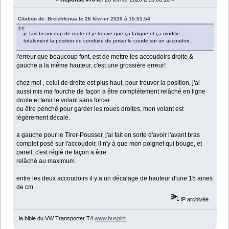
Citation de: Breizhfenua le 28 février 2020 à 15:51:54
je fais beaucoup de route et je trouve que ça fatigue et ça modifie
totalement la position de conduite de poser le coude sur un accoudoir .
l'erreur que beaucoup font, est de mettre les accoudoirs droite &
gauche a la même hauteur, c'est une grossière erreur!
chez moi , celui de droite est plus haut, pour trouver la position, j'ai
aussi mis ma fourche de façon a être complètement relâché en ligne
droite et tenir le volant sans forcer
ou être penché pour garder les roues droites, mon volant est
légèrement décalé.
a gauche pour le Tirer-Pousser, j'ai fait en sorte d'avoir l'avant bras
complet posé sur l'accoudoir, il n'y à que mon poignet qui bouge, et
pareil, c'est réglé de façon a être
relâché au maximum.
entre les deux accoudoirs il y a un décalage de hauteur d'une 15 aines
de cm.
IP archivée
la bible du VW Transporter T4
www.buspirit
.