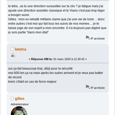
le tetra , as tu une direction surassitée sur ta clio ? je fatigue mais j'ai
ajuste une direction assistée classique et le Viano c'est pas trop léger
a bouger aussi .
Gilles : mon ex retraité militaire clame que j'ai une vie de loisir ... donc
entre autres c'est moi qui fait tous les suivis de nos momes ... je te
laisse juge de son esprit a mon encontre .Il n'a toujours pas digéré que
je sois partie "dans mon état" .
IP archivée
letetra
«
Réponse #88 le:
01 mars 2020 à 12:30:42 »
oui ça fait beaucoup trop, déjà pour la sécurité
moi 600 km ça va mais après les suées arrivent et je veux pas battre
de record
breiz c'était un cas de force majeur
IP archivée
gilles
Administrateur