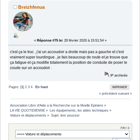
Breizhfenua
«
Réponse #75 le:
28 février 2020 à 15:51:54 »
c'est ça le truc , j'ai un accoudoir a droite mais pas a gauche et c'est
vraiment super lourdingue , je fais beaucoup de route et je trouve que
ça fatigue et ça modifie totalement la position de conduite de poser le
coude sur un accoudoir .
IP archivée
Pages: [
1
]
2
3
4
En haut
IMPRIMER
« précédent
suivant »
Association Libre d'Aide a la Recherche sur la Moelle Epiniere
»
LA VIE QUOTIDIENNE
»
Les équipements, les aides techniques
»
Voiture et déplacements
»
Sujet:
tirer pousser
Aller à: