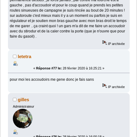
gauche , pas d'accoudoir et pour le coup quand je prends les petites
routes sinueuses de campagne je suis rincée au bout de 20 minutes !
sur autoroute c'est mieux mais il y a un moment ou parfois je suis en
régulateur et je soutien mon bras gauche avec mon bras droit le temps
de me garer ...ça craint quoi ! un gars m'a dit de me faire un accoudoir
avec du stirodur et de la caler contre la porte (que je n'ouvre que pour
faire du gasoil) .
IP archivée
letetra
«
Réponse #77 le:
28 février 2020 à 16:25:21 »
pour moi les accoudoirs me gene donc je fais sans
IP archivée
gilles
Administrateur
«
Réponse #76 le:
28 février 2020 à 16:00:18 »