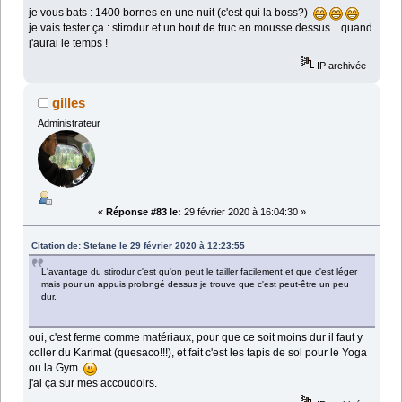
je vous bats : 1400 bornes en une nuit (c'est qui la boss?)
je vais tester ça : stirodur et un bout de truc en mousse dessus ...quand
j'aurai le temps !
IP archivée
gilles
Administrateur
«
Réponse #83 le:
29 février 2020 à 16:04:30 »
Citation de: Stefane le 29 février 2020 à 12:23:55
L'avantage du stirodur c'est qu'on peut le tailler facilement et que c'est léger
mais pour un appuis prolongé dessus je trouve que c'est peut-être un peu
dur.
oui, c'est ferme comme matériaux, pour que ce soit moins dur il faut y
coller du Karimat (quesaco!!!), et fait c'est les tapis de sol pour le Yoga
ou la Gym.
j'ai ça sur mes accoudoirs.