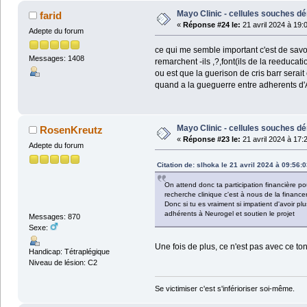
Mayo Clinic - cellules souches dé
farid
«
Réponse #24 le:
21 avril 2024 à 19:
Adepte du forum
ce qui me semble important c'est de savoi
Messages: 1408
remarchent -ils ,?,font(ils de la reeduca
ou est que la guerison de cris barr serait 
quand a la gueguerre entre adherents d'AL
Mayo Clinic - cellules souches dé
RosenKreutz
«
Réponse #23 le:
21 avril 2024 à 17:
Adepte du forum
Citation de: slhoka le 21 avril 2024 à 09:56:0
On attend donc ta participation financière po
recherche clinique c'est à nous de la financer
Donc si tu es vraiment si impatient d'avoir p
adhérents à Neurogel et soutien le projet
Messages: 870
Sexe:
Une fois de plus, ce n'est pas avec ce t
Handicap: Tétraplégique
Niveau de lésion: C2
Se victimiser c'est s'inférioriser soi-même.