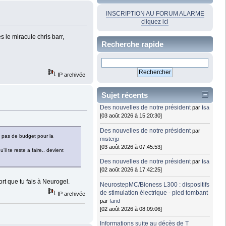
INSCRIPTION AU FORUM ALARME
cliquez ici
s le miracule chris barr,
Recherche rapide
IP archivée
Sujet récents
Des nouvelles de notre président
par
Isa
[03 août 2026 à 15:20:30]
Des nouvelles de notre président
par
 a pas de budget pour la
misterjp
[03 août 2026 à 07:45:53]
l te reste a faire.. devient
Des nouvelles de notre président
par
Isa
[02 août 2026 à 17:42:25]
rt que tu fais à Neurogel.
NeurostepMC/Bioness L300 : dispositifs
de stimulation électrique - pied tombant
IP archivée
par
farid
[02 août 2026 à 08:09:06]
Informations suite au décès de T