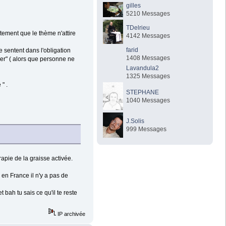
gilles
5210 Messages
TDelrieu
ctement que le thème n'attire
4142 Messages
farid
 sentent dans l'obligation
1408 Messages
her" ( alors que personne ne
Lavandula2
1325 Messages
" .
STEPHANE
1040 Messages
J.Solis
999 Messages
rapie de la graisse activée.
 en France il n'y a pas de
bah tu sais ce qu'il te reste
IP archivée