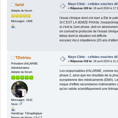
Mayo Clinic - cellules souches dé
farid
«
Réponse #20 le:
18 avril 2024 à 17:
Adepte du forum
l'essai clinique dont cris barr a Ete le pa
Messages: 1408
SI C'EST LA 3EMZE PHASe ,l'essaiclinique
si c'est la 1ere phase ,doit on absolumen
on connait le protocole de l'essaii cliniq
tetras dont la situation est difficile
excusez mo,n impatience (20 ans d'atten
Mayo Clinic - cellules souches dé
TDelrieu
«
Réponse #19 le:
18 avril 2024 à 11:
Président d'ALARME
Administrateur
Les responsables d'ALARME, comme toujours
Adepte du forum
phase 2, ainsi que les résultats de la ph
européenne des médicaments (EMA). Les p
risque d'effets secondaires indésirables o
qu'on valide scientifiquement une thérap
Messages: 4142
Sexe:
Handicap: Tétraplégique
Niveau de lésion: C6-C7