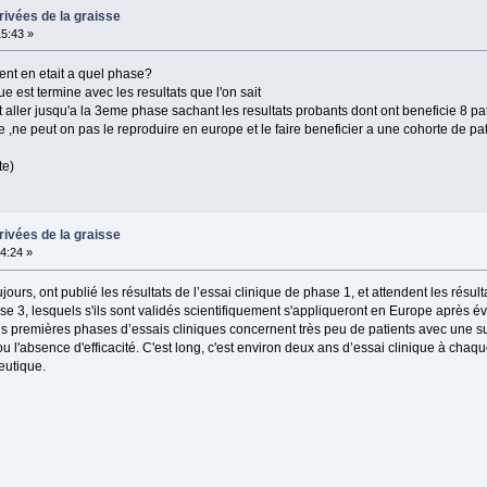
rivées de la graisse
15:43 »
tient en etait a quel phase?
 est termine avec les resultats que l'on sait
t aller jusqu'a la 3eme phase sachant les resultats probants dont ont beneficie 8 pa
ue ,ne peut on pas le reproduire en europe et le faire beneficier a une cohorte de p
te)
rivées de la graisse
14:24 »
, ont publié les résultats de l’essai clinique de phase 1, et attendent les résulta
ase 3, lesquels s'ils sont validés scientifiquement s'appliqueront en Europe après é
remières phases d’essais cliniques concernent très peu de patients avec une sur
u l'absence d'efficacité. C'est long, c'est environ deux ans d’essai clinique à chaqu
eutique.