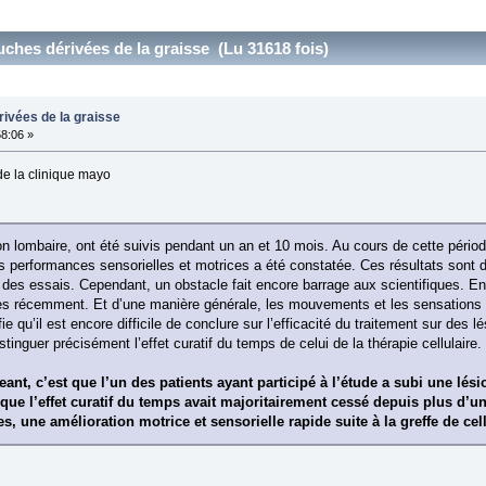
uches dérivées de la graisse (Lu 31618 fois)
rivées de la graisse
58:06 »
e de la clinique mayo
ion lombaire, ont été suivis pendant un an et 10 mois. Au cours de cette péri
s performances sensorielles et motrices a été constatée. Ces résultats sont
e des essais. Cependant, un obstacle fait encore barrage aux scientifiques. En e
ès récemment. Et d’une manière générale, les mouvements et les sensations 
fie qu’il est encore difficile de conclure sur l’efficacité du traitement sur des 
stinguer précisément l’effet curatif du temps de celui de la thérapie cellulaire.
ant, c’est que l’un des patients ayant participé à l’étude a subi une lési
 que l’effet curatif du temps avait majoritairement cessé depuis plus d’un
s, une amélioration motrice et sensorielle rapide suite à la greffe de ce