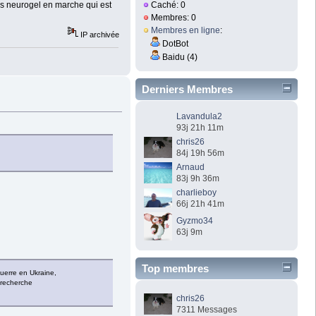
Caché: 0
ns neurogel en marche qui est
Membres: 0
Membres en ligne
:
IP archivée
DotBot
Baidu (4)
Derniers Membres
Lavandula2
93j 21h 11m
chris26
84j 19h 56m
Arnaud
83j 9h 36m
charlieboy
66j 21h 41m
Gyzmo34
63j 9m
Top membres
guerre en Ukraine,
a recherche
chris26
7311 Messages