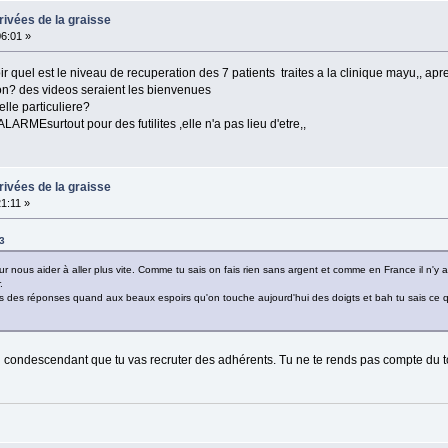
rivées de la graisse
06:01 »
r quel est le niveau de recuperation des 7 patients traites a la clinique mayu,, apre
tion? des videos seraient les bienvenues
elle particuliere?
ARMEsurtout pour des futilites ,elle n'a pas lieu d'etre,,
rivées de la graisse
21:11 »
3
ur nous aider à aller plus vite. Comme tu sais on fais rien sans argent et comme en France il n'y
.
lus des réponses quand aux beaux espoirs qu'on touche aujourd'hui des doigts et bah tu sais ce qu'i
on condescendant que tu vas recruter des adhérents. Tu ne te rends pas compte du to