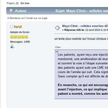
Pages: [
1
]
En bas
Auteur
Sujet: Mayo Clinic - cellules so
0 Membres et 1 Invité sur ce sujet
Mayo Clinic - cellules souches dé
farid
«
Réponse #25 le:
22 avril 2024 à 10:
Adepte du forum
un texte plus realiste sur l'essai cliniqu
Messages: 1408
Citer
Les patients, ayant reçu une inject
mentionné, une amélioration de leur
et ouvrent la voie à l’étape suivant
des patients ayant subi une LME tr
cours de l’année qui suit. Cela signi
Sans compter qu’il est difficile de di
En revanche, ce qui est encourage
avant l’injection, ce qui implique
patient a montré, comme les autre