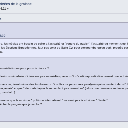
rivées de la graisse
54:11 »
3
5:30
, les médias ont besoin de coller a l'actualité et "vendre du papier", l'actualité du moment c'est 
s et les élections Européennes, faut pas sortir de Saint-Cyr pour comprendre qu'un petit progrès su
as.
es médiatiques pour pouvoir dire ca ?
ux lésions médullaire n’intéresse pas les médias parce qu'il m'a été rapporté directement que le th
rédacs reçoivent même des tombereaux d'insultes de personnes paralysés qui se sentent dans l'obl
n jamais" et que " de toute façon ils ne veulent pas remarcher" ( alors que personne ne force p
mais lol...)
rendre que la rubrique " politique international " ce n'est pas la rubrique " Santé " .
êcher le progrès que je sache ?