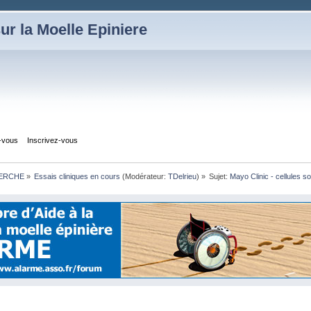
ur la Moelle Epiniere
z-vous
Inscrivez-vous
HERCHE
»
Essais cliniques en cours
(Modérateur:
TDelrieu
) »
Sujet:
Mayo Clinic - cellules s