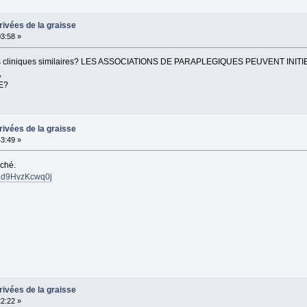
rivées de la graisse
03:58 »
ssais cliniques similaires? LES ASSOCIATIONS DE PARAPLEGIQUES PEUVENT INIT
,
E?
rivées de la graisse
43:49 »
rché.
ALd9HvzKcwq0j
rivées de la graisse
22:22 »