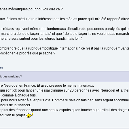
ganes médiatiques pour pouvoir dire ca ?
e aux lésions médullaire n’intéresse pas les médias parce qu'il m'a été rapporté dire
les rédacs reçoivent même des tombereaux d'insultes de personnes paralysés qui se
 marchera de toute façon jamais" et que " de toute façon ils ne veulent pas remarc
rche sera surtout pour les futures handi, mais lol...)
comprendre que la rubrique " politique international " ce n'est pas la rubrique " Santé 
 empêcher le progrès que je sache ?
:49
iques similaires?
aire Neurogel en France. Et avec presque le même matériaux.
r qui sont ok pour lancer un essai clinique sur 20 personnes avec Neurogel et la thé
s, comme à chaque fois.
e pour nous aider à aller plus vite. Comme tu sais on fais rien sans argent et comme
 nous de la financer.
ir plus des réponses quand aux beaux espoirs qu'on touche aujourd'hui des doigts et 
 soutien le projet