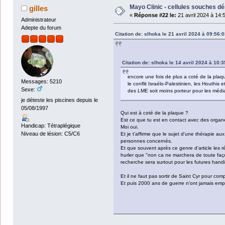
Mayo Clinic - cellules souches dé
gilles
«
Réponse #22 le:
21 avril 2024 à 14:
Administrateur
Adepte du forum
Citation de: slhoka le 21 avril 2024 à 09:56:0
Citation de: slhoka le 14 avril 2024 à 10:3
encore une fois de plus a coté de la plaque
Messages: 5210
le conflit Israélo-Palestinien, les Houthi
Sexe:
des LME soit moins porteur pour les médi
je déteste les piscines depuis le
05/08/1997
Qui est à coté de la plaque ?
Est ce que tu est en contact avec des organ
Handicap: Tétraplégique
Moi oui.
Niveau de lésion: C5/C6
Et je t'affirme que le sujet d'une thérapie a
personnes concernés.
Et que souvent après ce genre d'article les 
hurler que "non ca ne marchera de toute faço
recherche sera surtout pour les futures handi, 
Et il ne faut pas sortir de Saint Cyr pour comp
Et puis 2000 ans de guerre n'ont jamais emp