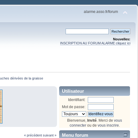
alarme.asso.fr/forum
Nouvelles:
INSCRIPTION AU FORUM ALARME cliquez ici
ouches dérivées de la graisse 
Utilisateur
Identifiant:
Mot de passe:
Bienvenue,
Invité
. Merci de
vous
connecter
ou de
vous inscrire
.
Menu forum
« précédent
suivant »