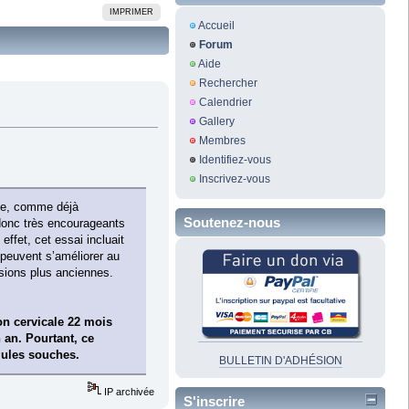
IMPRIMER
Accueil
Forum
Aide
Rechercher
Calendrier
Gallery
Membres
Identifiez-vous
Inscrivez-vous
ode, comme déjà
Soutenez-nous
 donc très encourageants
ffet, cet essai incluait
peuvent s’améliorer au
lésions plus anciennes.
on cervicale 22 mois
 an. Pourtant, ce
llules souches.
BULLETIN D'ADHÉSION
IP archivée
S'inscrire