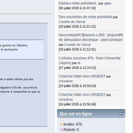
Delrieu notre président .
par
gilles
[30 juillet 2026 à 11:47:14]
Des nouvelles de notre président
par
Couette de cheval
[29 juillet 2026 à 11:21:21]
NeurostepMC/Bioness L300 : dispositifs
de stimulation électrique - pied tombant
par
Couette de cheval
la guerre en Ukraine,
[29 juillet 2026 à 11:12:41]
r la recherche
Cellules souches iPS - Keio University
(Japon)
par
fti
[27 juillet 2026 à 12:24:22]
Cherche hôtel nice URGENT
par
ème n'attire même pas les
christinne
[24 juillet 2026 à 15:59:24]
igation d’écrire pour leurs
ersonne à remarcher et que la
Cherche hôtel nice URGENT
par
christinne
[24 juillet 2026 à 15:56:46]
Qui est en ligne
Invités: 470
Robots: 5