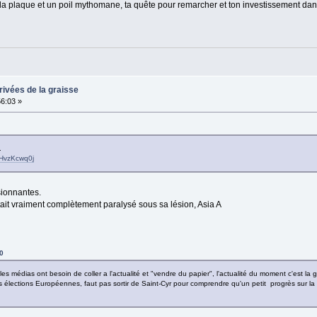
 la plaque et un poil mythomane, ta quête pour remarcher et ton investissement da
rivées de la graisse
56:03 »
.
HvzKcwq0j
sionnantes.
 était vraiment complètement paralysé sous sa lésion, Asia A
0
es médias ont besoin de coller a l'actualité et "vendre du papier", l'actualité du moment c'est la 
t les élections Européennes, faut pas sortir de Saint-Cyr pour comprendre qu'un petit progrès sur l