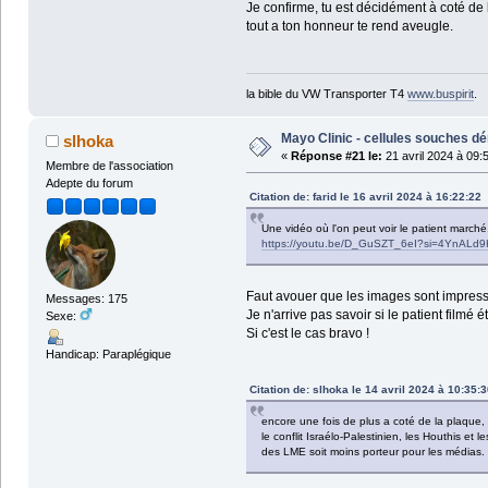
Je confirme, tu est décidément à coté de
tout a ton honneur te rend aveugle.
la bible du VW Transporter T4
www.buspirit
.
Mayo Clinic - cellules souches dé
slhoka
«
Réponse #21 le:
21 avril 2024 à 09:
Membre de l'association
Adepte du forum
Citation de: farid le 16 avril 2024 à 16:22:22
Une vidéo où l'on peut voir le patient marché
https://youtu.be/D_GuSZT_6eI?si=4YnALd9
Faut avouer que les images sont impres
Messages: 175
Je n'arrive pas savoir si le patient filmé
Sexe:
Si c'est le cas bravo !
Handicap: Paraplégique
Citation de: slhoka le 14 avril 2024 à 10:35:3
encore une fois de plus a coté de la plaque, l
le conflit Israélo-Palestinien, les Houthis e
des LME soit moins porteur pour les médias.