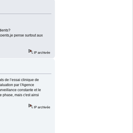
tients?
atoents,je pense surtout aux
IP archivée
ts de l’essai clinique de
valuation par l'Agence
veillance constante et le
e phase, mais c'est ainsi
IP archivée