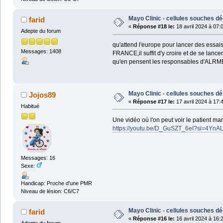
Mayo Clinic - cellules souches dé
farid
«
Réponse #18 le:
18 avril 2024 à 07:
Adepte du forum
qu'attend l'europe pour lancer des e
Messages: 1408
FRANCE,il suffit d'y croire et de se lancer
qu'en pensent les responsables d'ALRM
Mayo Clinic - cellules souches dé
Jojos89
«
Réponse #17 le:
17 avril 2024 à 17:
Habitué
Une vidéo où l'on peut voir le patient ma
https://youtu.be/D_GuSZT_6eI?si=4Yn
Messages: 16
Sexe:
Handicap: Proche d'une PMR
Niveau de lésion: C6/C7
Mayo Clinic - cellules souches dé
farid
«
Réponse #16 le:
16 avril 2024 à 16: