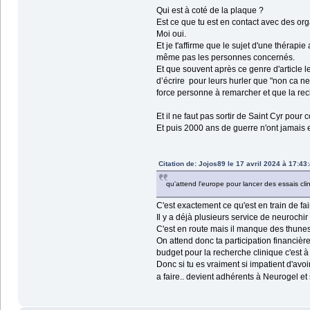
Qui est à coté de la plaque ?
Est ce que tu est en contact avec des or
Moi oui.
Et je t'affirme que le sujet d'une thérapi
même pas les personnes concernés.
Et que souvent après ce genre d'article 
d’écrire pour leurs hurler que "non ca ne
force personne à remarcher et que la reche
Et il ne faut pas sortir de Saint Cyr pour 
Et puis 2000 ans de guerre n'ont jamais
Citation de: Jojos89 le 17 avril 2024 à 17:43
qu'attend l'europe pour lancer des essais clin
C'est exactement ce qu'est en train de f
Il y a déjà plusieurs service de neurochi
C'est en route mais il manque des thune
On attend donc ta participation financièr
budget pour la recherche clinique c'est à
Donc si tu es vraiment si impatient d'avo
a faire.. devient adhérents à Neurogel et