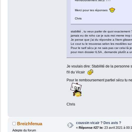
Remboursement sécu ???
Merci pour tes réponses
Chris
stabilité , tu veux parler de quoi exactement ?
jamais eu de roho car je suis moi meme trop i
Je pense que j'ai du répondre a l'item gliss
Le cout tu le trouveras selon les modèles sur
Pour le tarif sécu je ne sais pas car celui là 
pour mon dossier ILSA , demande plutôt a u
Je voulais dire: Stabilité de la personne
t'il du Vicair
Pour le remboursement partiel sécu tu ne
Chris
coussin vicair ? Des avis ?
Breizhfenua
«
Réponse #27 le:
23 avril 2021 à 00:
Adepte du forum