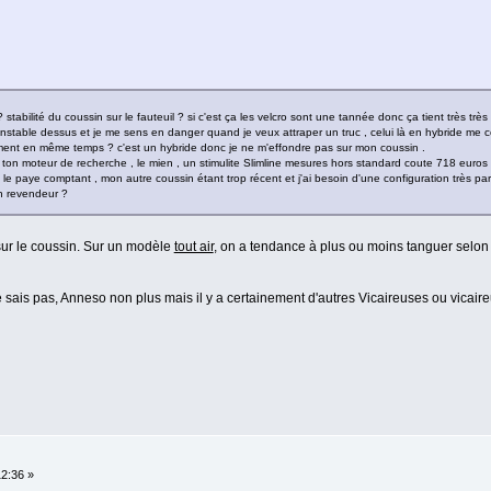
 stabilité du coussin sur le fauteuil ? si c'est ça les velcro sont une tannée donc ça tient très très 
nstable dessus et je me sens en danger quand je veux attraper un truc , celui là en hybride me co
ement en même temps ? c'est un hybride donc je ne m'effondre pas sur mon coussin .
 ton moteur de recherche , le mien , un stimulite Slimline mesures hors standard coute 718 euros 
je le paye comptant , mon autre coussin étant trop récent et j'ai besoin d'une configuration très par
n revendeur ?
 sur le coussin. Sur un modèle
tout air
, on a tendance à plus ou moins tanguer selo
 sais pas, Anneso non plus mais il y a certainement d'autres Vicaireuses ou vicair
12:36 »