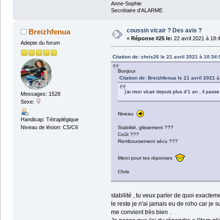
Anne-Sophie
Secrétaire d'ALARME
coussin vicair ? Des avis ?
Breizhfenua
«
Réponse #25 le:
22 avril 2021 à 18:
Adepte du forum
Citation de: chris26 le 21 avril 2021 à 10:34:
Bonjour
Citation de: Breizhfenua le 21 avril 2021 
j'ai mon vicair depuis plus d'1 an , il passe
Messages: 1528
Sexe:
Niveau
Handicap: Tétraplégique
Niveau de lésion: C5/C6
Stabilité, glissement ???
Coût ???
Remboursement sécu ???
Merci pour tes réponses
Chris
stabilité , tu veux parler de quoi exacteme
le reste je n'ai jamais eu de roho car je
me convient très bien .