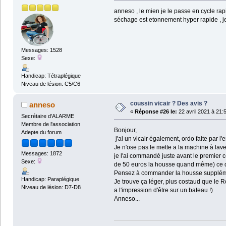
anneso , le mien je le passe en cycle rap
séchage est etonnement hyper rapide , je d
Messages: 1528
Sexe:
Handicap: Tétraplégique
Niveau de lésion: C5/C6
coussin vicair ? Des avis ?
anneso
«
Réponse #26 le:
22 avril 2021 à 21:
Secrétaire d'ALARME
Membre de l'association
Bonjour,
Adepte du forum
j'ai un vicair également, ordo faite par 
Je n'ose pas le mette a la machine à laver m
Messages: 1872
je l'ai commandé juste avant le premier c
Sexe:
de 50 euros la housse quand même) ce qui
Pensez à commander la housse supplément
Handicap: Paraplégique
Je trouve ça léger, plus costaud que le R
Niveau de lésion: D7-D8
a l'impression d'être sur un bateau !)
Anneso...