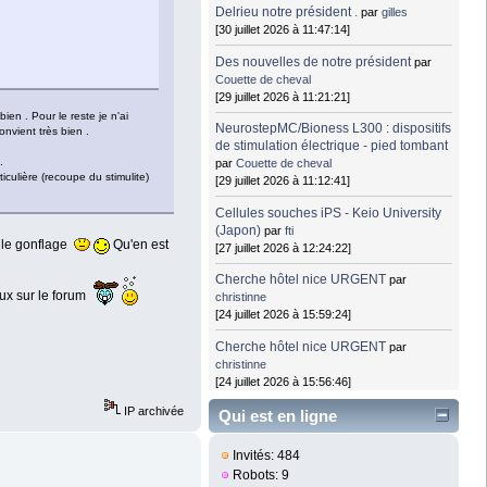
Delrieu notre président .
par
gilles
[30 juillet 2026 à 11:47:14]
Des nouvelles de notre président
par
Couette de cheval
[29 juillet 2026 à 11:21:21]
bien . Pour le reste je n'ai
NeurostepMC/Bioness L300 : dispositifs
nvient très bien .
de stimulation électrique - pied tombant
.
par
Couette de cheval
ticulière (recoupe du stimulite)
[29 juillet 2026 à 11:12:41]
Cellules souches iPS - Keio University
(Japon)
par
fti
n le gonflage
Qu'en est
[27 juillet 2026 à 12:24:22]
Cherche hôtel nice URGENT
par
eux sur le forum
christinne
[24 juillet 2026 à 15:59:24]
Cherche hôtel nice URGENT
par
christinne
[24 juillet 2026 à 15:56:46]
IP archivée
Qui est en ligne
Invités: 484
Robots: 9