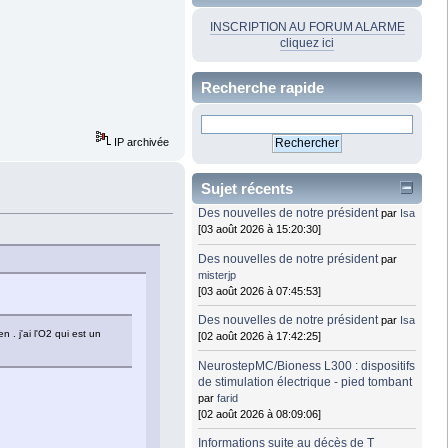
INSCRIPTION AU FORUM ALARME
cliquez ici
Recherche rapide
IP archivée
Sujet récents
Des nouvelles de notre président
par
Isa
[03 août 2026 à 15:20:30]
Des nouvelles de notre président
par
misterjp
[03 août 2026 à 07:45:53]
Des nouvelles de notre président
par
Isa
n . j'ai l'O2 qui est un
[02 août 2026 à 17:42:25]
NeurostepMC/Bioness L300 : dispositifs
de stimulation électrique - pied tombant
par
farid
[02 août 2026 à 08:09:06]
Informations suite au décès de T