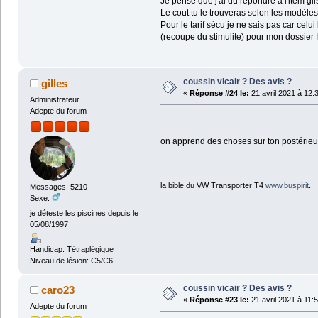
Je pense que j'ai du répondre a l'item g
Le cout tu le trouveras selon les modèles
Pour le tarif sécu je ne sais pas car celui
(recoupe du stimulite) pour mon dossier
coussin vicair ? Des avis ?
gilles
«
Réponse #24 le:
21 avril 2021 à 12:
Administrateur
Adepte du forum
on apprend des choses sur ton postérieu
la bible du VW Transporter T4
www.buspirit
.
Messages: 5210
Sexe:
je déteste les piscines depuis le
05/08/1997
Handicap: Tétraplégique
Niveau de lésion: C5/C6
coussin vicair ? Des avis ?
caro23
«
Réponse #23 le:
21 avril 2021 à 11:
Adepte du forum