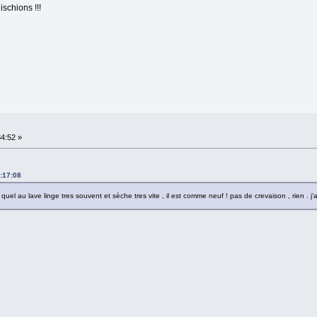
ischions !!!
34:52 »
0:17:08
l quel au lave linge tres souvent et sèche tres vite , il est comme neuf ! pas de crevaison , rien . j'a