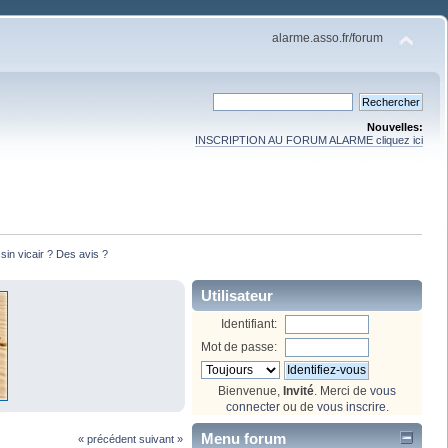
alarme.asso.fr/forum
Nouvelles:
INSCRIPTION AU FORUM ALARME cliquez ici
sin vicair ? Des avis ?
Utilisateur
Identifiant:
Mot de passe:
Bienvenue,
Invité
. Merci de
vous
connecter
ou de
vous inscrire
.
Menu forum
« précédent
suivant »