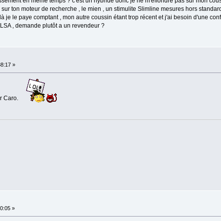
lissement en même temps ? c'est un hybride donc je ne m'effondre pas sur mon cous
 sur ton moteur de recherche , le mien , un stimulite Slimline mesures hors standar
 là je le paye comptant , mon autre coussin étant trop récent et j'ai besoin d'une conf
 ILSA , demande plutôt a un revendeur ?
38:17 »
r Caro.
50:05 »