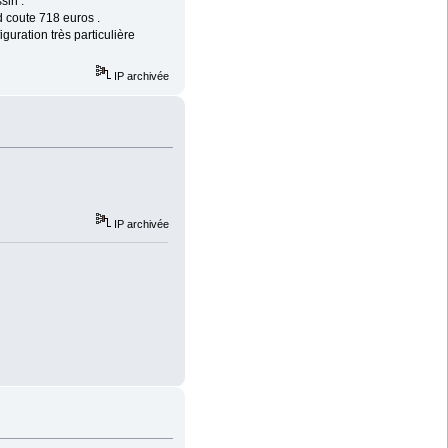
sin .
d coute 718 euros .
iguration très particulière
IP archivée
IP archivée