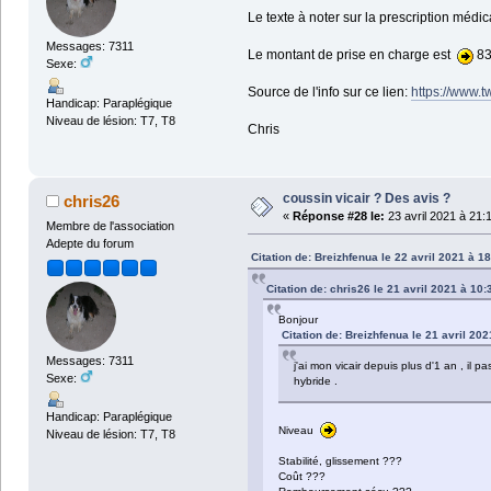
Le texte à noter sur la prescription médi
Messages: 7311
Le montant de prise en charge est
83
Sexe:
Source de l'info sur ce lien:
https://www.t
Handicap: Paraplégique
Niveau de lésion: T7, T8
Chris
coussin vicair ? Des avis ?
chris26
«
Réponse #28 le:
23 avril 2021 à 21:
Membre de l'association
Adepte du forum
Citation de: Breizhfenua le 22 avril 2021 à 1
Citation de: chris26 le 21 avril 2021 à 10:
Bonjour
Citation de: Breizhfenua le 21 avril 20
Messages: 7311
j'ai mon vicair depuis plus d'1 an , il p
Sexe:
hybride .
Handicap: Paraplégique
Niveau
Niveau de lésion: T7, T8
Stabilité, glissement ???
Coût ???