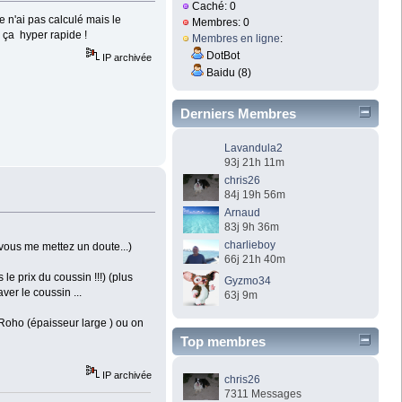
Caché: 0
e n'ai pas calculé mais le
Membres: 0
e ça hyper rapide !
Membres en ligne
:
DotBot
IP archivée
Baidu (8)
Derniers Membres
Lavandula2
93j 21h 11m
chris26
84j 19h 56m
Arnaud
83j 9h 36m
charlieboy
 vous me mettez un doute...)
66j 21h 40m
e prix du coussin !!!) (plus
Gyzmo34
er le coussin ...
63j 9m
 Roho (épaisseur large ) ou on
Top membres
IP archivée
chris26
7311 Messages