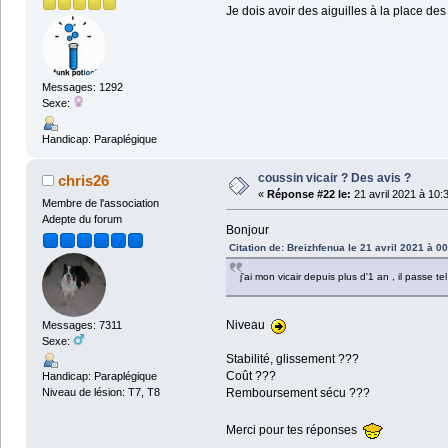
Je dois avoir des aiguilles à la place des 
Messages: 1292
Sexe:
Handicap: Paraplégique
coussin vicair ? Des avis ?
chris26
«
Réponse #22 le:
21 avril 2021 à 10:
Membre de l'association
Adepte du forum
Bonjour
Citation de: Breizhfenua le 21 avril 2021 à 0
j'ai mon vicair depuis plus d'1 an , il passe te
Niveau
Messages: 7311
Sexe:
Stabilité, glissement ???
Coût ???
Handicap: Paraplégique
Niveau de lésion: T7, T8
Remboursement sécu ???
Merci pour tes réponses