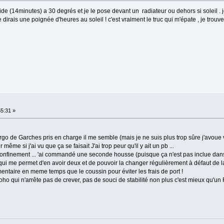
ide (14minutes) a 30 degrés et je le pose devant un radiateur ou dehors si soleil . j
irais une poignée d'heures au soleil ! c'est vraiment le truc qui m'épate , je trouv
55:31 »
l'ergo de Garches pris en charge il me semble (mais je ne suis plus trop sûre j'avoue
ême si j'ai vu que ça se faisait J'ai trop peur qu'il y ait un pb ...
onfinement ... 'ai commandé une seconde housse (puisque ça n'est pas inclue dans l
 me permet d'en avoir deux et de pouvoir la changer régulièrement à défaut de lav
aire en meme temps que le coussin pour éviter les frais de port !
oho qui n'arrête pas de crever, pas de souci de stabilité non plus c'est mieux qu'un