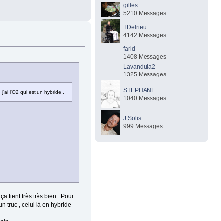
gilles
5210 Messages
TDelrieu
4142 Messages
farid
1408 Messages
Lavandula2
1325 Messages
STEPHANE
 j'ai l'O2 qui est un hybride .
1040 Messages
J.Solis
999 Messages
ça tient très très bien . Pour
n truc , celui là en hybride