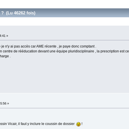
 ? (Lu 46262 fois)
4:41 »
 je n'y ai pas accès car AME récente , je paye donc comptant .
n centre de rééducation devant une équipe pluridisciplinaire , la prescription est c
harge .
45:56 »
sin Vicair, il faut y inclure le coussin de dossier
!