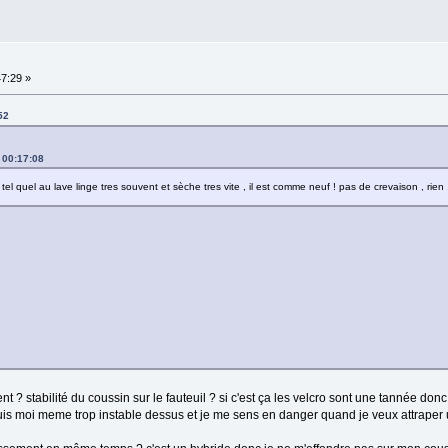
47:29 »
52
à 00:17:08
 tel quel au lave linge tres souvent et sèche tres vite , il est comme neuf ! pas de crevaison , rien .
nt ? stabilité du coussin sur le fauteuil ? si c'est ça les velcro sont une tannée donc 
 suis moi meme trop instable dessus et je me sens en danger quand je veux attraper u