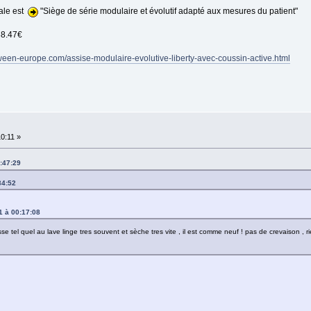
cale est
"Siège de série modulaire et évolutif adapté aux mesures du patient"
8.47€
ween-europe.com/assise-modulaire-evolutive-liberty-avec-coussin-active.html
10:11 »
8:47:29
34:52
21 à 00:17:08
asse tel quel au lave linge tres souvent et sèche tres vite , il est comme neuf ! pas de crevaison , rie