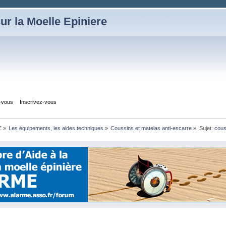
ur la Moelle Epiniere
z-vous
Inscrivez-vous
E
»
Les équipements, les aides techniques
»
Coussins et matelas anti-escarre
»
Sujet:
cous