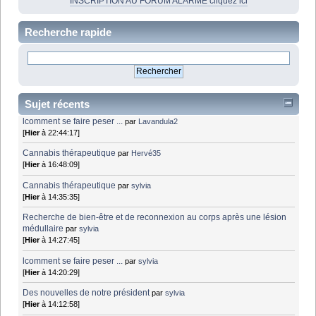
INSCRIPTION AU FORUM ALARME cliquez ici
Recherche rapide
Sujet récents
lcomment se faire peser ...
par
Lavandula2
[
Hier
à 22:44:17]
Cannabis thérapeutique
par
Hervé35
[
Hier
à 16:48:09]
Cannabis thérapeutique
par
sylvia
[
Hier
à 14:35:35]
Recherche de bien-être et de reconnexion au corps après une lésion
médullaire
par
sylvia
[
Hier
à 14:27:45]
lcomment se faire peser ...
par
sylvia
[
Hier
à 14:20:29]
Des nouvelles de notre président
par
sylvia
[
Hier
à 14:12:58]