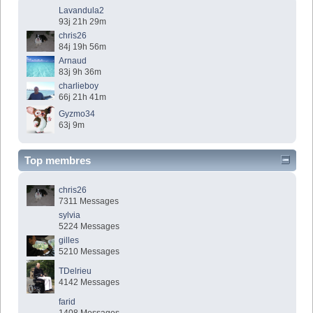
Lavandula2
93j 21h 29m
chris26
84j 19h 56m
Arnaud
83j 9h 36m
charlieboy
66j 21h 41m
Gyzmo34
63j 9m
Top membres
chris26
7311 Messages
sylvia
5224 Messages
gilles
5210 Messages
TDelrieu
4142 Messages
farid