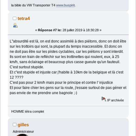
la bible du VW Transporter T4
www.buspirit
.
tetra4
«
Réponse #7 le:
28 juillet 2019 à 18:30:28 »
L"absurdité est là, on est donc assimilé à des piétons, donc on doit être
sur les trottoirs qui sont, la plupart du temps inaccessible. Et donc on
ne doit pas être sur les pistes cyclables, car les piétons y sont interdit.
Ils sont en train de refléchir sur les trottinettes qui roulent, eux, à 25
km/h, sans éclairage et beaucoup plus casse gueule qu'un fauteuil.
C'est surtout stupide.
Et c"est stupide et injuste car j'habite à 10km de la belgique et là c'est
12 ????
C'est pas pour 2 km/h mais pour le principe et contre l' injustice
Et pour faire chier les gens sur la route, j'essaie surtout de pas géner et
pas envie de me prendre une bagnole ;-)
IP archivée
HOMME tétra complet
gilles
Administrateur