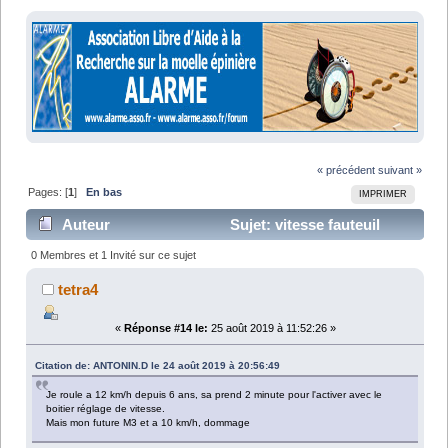
« précédent
suivant »
Pages: [
1
]
En bas
IMPRIMER
Auteur
Sujet: vitesse fauteuil
électrique (Lu 16028 fois)
0 Membres et 1 Invité sur ce sujet
tetra4
«
Réponse #14 le:
25 août 2019 à 11:52:26 »
Citation de: ANTONIN.D le 24 août 2019 à 20:56:49
Je roule a 12 km/h depuis 6 ans, sa prend 2 minute pour l'activer avec le
boitier réglage de vitesse.
Mais mon future M3 et a 10 km/h, dommage