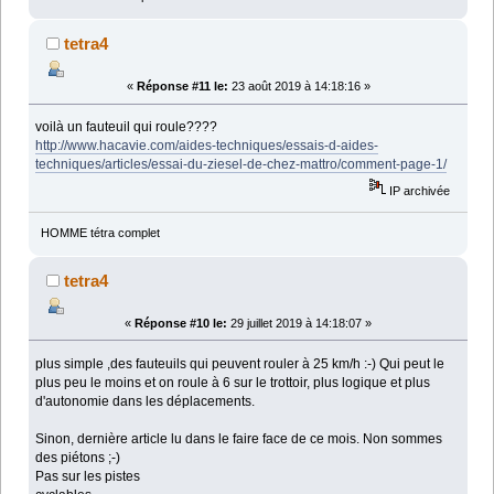
tetra4
«
Réponse #11 le:
23 août 2019 à 14:18:16 »
voilà un fauteuil qui roule????
http://www.hacavie.com/aides-techniques/essais-d-aides-
techniques/articles/essai-du-ziesel-de-chez-mattro/comment-page-1/
IP archivée
HOMME tétra complet
tetra4
«
Réponse #10 le:
29 juillet 2019 à 14:18:07 »
plus simple ,des fauteuils qui peuvent rouler à 25 km/h :-) Qui peut le
plus peu le moins et on roule à 6 sur le trottoir, plus logique et plus
d'autonomie dans les déplacements.
Sinon, dernière article lu dans le faire face de ce mois. Non sommes
des piétons ;-)
Pas sur les pistes