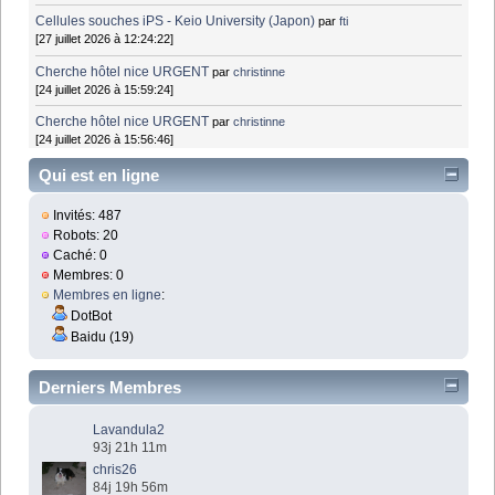
Cellules souches iPS - Keio University (Japon)
par
fti
[27 juillet 2026 à 12:24:22]
Cherche hôtel nice URGENT
par
christinne
[24 juillet 2026 à 15:59:24]
Cherche hôtel nice URGENT
par
christinne
[24 juillet 2026 à 15:56:46]
Qui est en ligne
Invités: 487
Robots: 20
Caché: 0
Membres: 0
Membres en ligne
:
DotBot
Baidu (19)
Derniers Membres
Lavandula2
93j 21h 11m
chris26
84j 19h 56m