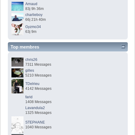
Arnaud
83j 9h 36m
charlieboy
66j 21h 40m
Gyzmo34
63j 9m
Top membres
chris26
7311 Messages
gilles
5210 Messages
TDelrieu
4142 Messages
farid
1408 Messages
Lavandula2
1325 Messages
STEPHANE
1040 Messages