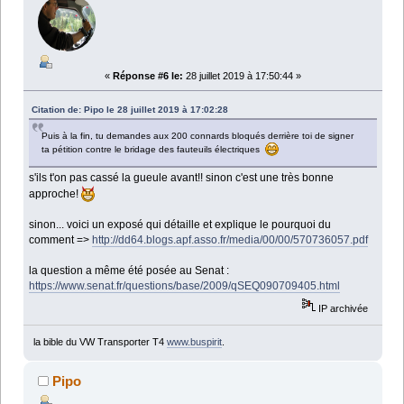
«
Réponse #6 le:
28 juillet 2019 à 17:50:44 »
Citation de: Pipo le 28 juillet 2019 à 17:02:28
Puis à la fin, tu demandes aux 200 connards bloqués derrière toi de signer
ta pétition contre le bridage des fauteuils électriques
s'ils t'on pas cassé la gueule avant!! sinon c'est une très bonne
approche!
sinon... voici un exposé qui détaille et explique le pourquoi du
comment =>
http://dd64.blogs.apf.asso.fr/media/00/00/570736057.pdf
la question a même été posée au Senat :
https://www.senat.fr/questions/base/2009/qSEQ090709405.html
IP archivée
la bible du VW Transporter T4
www.buspirit
.
Pipo