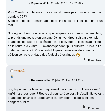
«
Réponse #5 le:
28 juillet 2019 à 17:02:28 »
Pour 2 km/h de différence, tu vas quand même pas nous en chier une
pendule ????
Si on te le débride, t’es capable de te finir alors c’est peut être pas plus
mal.
Sinon, pour bien montrer aux bipèdes que c’est chiant un fauteuil lent,
tu prends une route bien encombrée , un vendredi soir par exemple
quand les gens sont pressés de rentrer chez eux, tu te mets au milieu
de la route, à dix km/h. Tu avances pendant plusieurs km. Puis à la fin,
tu demandes aux 200 connards bloqués derrière toi de signer ta
pétition contre le bridage des fauteuils électriques
IP archivée
tetra4
«
Réponse #4 le:
28 juillet 2019 à 12:12:11 »
oui, ils peuvent le faire techniquement mais interdit En France c'est 10
km/H mais pourquoi ? Règle qui pourrait évoluer . Et c'est limite vexant
quand des enfants te largue avec leur overboard et qui sont des
dangers publics
IP archivée