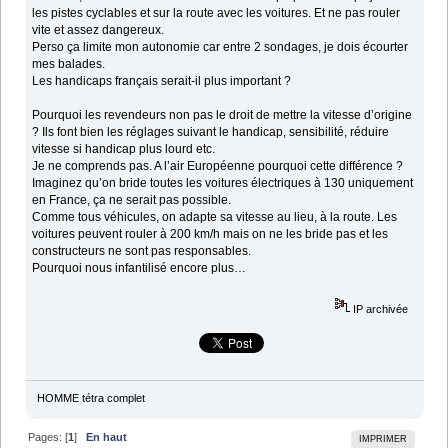
les pistes cyclables et sur la route avec les voitures. Et ne pas rouler
vite et assez dangereux.
Perso ça limite mon autonomie car entre 2 sondages, je dois écourter
mes balades.
Les handicaps français serait-il plus important ?
Pourquoi les revendeurs non pas le droit de mettre la vitesse d’origine
? Ils font bien les réglages suivant le handicap, sensibilité, réduire
vitesse si handicap plus lourd etc.
Je ne comprends pas. A l’air Européenne pourquoi cette différence ?
Imaginez qu’on bride toutes les voitures électriques à 130 uniquement
en France, ça ne serait pas possible.
Comme tous véhicules, on adapte sa vitesse au lieu, à la route. Les
voitures peuvent rouler à 200 km/h mais on ne les bride pas et les
constructeurs ne sont pas responsables.
Pourquoi nous infantilisé encore plus…
IP archivée
HOMME tétra complet
Pages: [
1
]
En haut
IMPRIMER