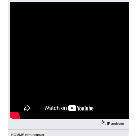
IP archivée
HOMME tétra complet