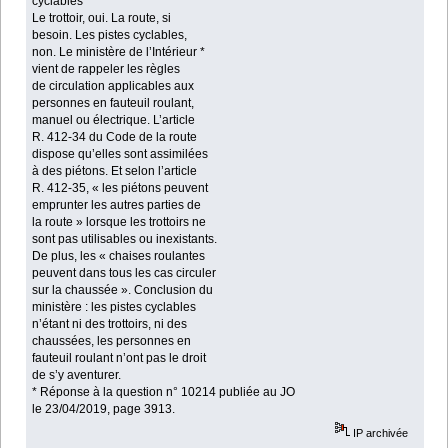
cyclables
Le trottoir, oui. La route, si
besoin. Les pistes cyclables,
non. Le ministère de l’Intérieur *
vient de rappeler les règles
de circulation applicables aux
personnes en fauteuil roulant,
manuel ou électrique. L’article
R. 412-34 du Code de la route
dispose qu’elles sont assimilées
à des piétons. Et selon l’article
R. 412-35, « les piétons peuvent
emprunter les autres parties de
la route » lorsque les trottoirs ne
sont pas utilisables ou inexistants.
De plus, les « chaises roulantes
peuvent dans tous les cas circuler
sur la chaussée ». Conclusion du
ministère : les pistes cyclables
n’étant ni des trottoirs, ni des
chaussées, les personnes en
fauteuil roulant n’ont pas le droit
de s’y aventurer.
* Réponse à la question n° 10214 publiée au JO
le 23/04/2019, page 3913.
IP archivée