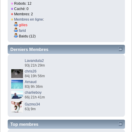
Robots: 12
Caché: 0
Membres: 2
Membres en ligne
:
gilles
farid
Baidu (12)
Derniers Membres
Lavandula2
93j 21h 29m
chris26
84j 19h 56m
Arnaud
83j 9h 36m
charlieboy
66j 21h 41m
Gyzmo34
63j 9m
Top membres