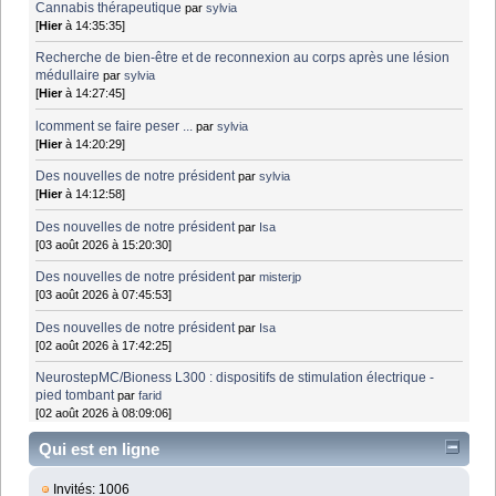
Cannabis thérapeutique
par
sylvia
[
Hier
à 14:35:35]
Recherche de bien-être et de reconnexion au corps après une lésion
médullaire
par
sylvia
[
Hier
à 14:27:45]
lcomment se faire peser ...
par
sylvia
[
Hier
à 14:20:29]
Des nouvelles de notre président
par
sylvia
[
Hier
à 14:12:58]
Des nouvelles de notre président
par
Isa
[03 août 2026 à 15:20:30]
Des nouvelles de notre président
par
misterjp
[03 août 2026 à 07:45:53]
Des nouvelles de notre président
par
Isa
[02 août 2026 à 17:42:25]
NeurostepMC/Bioness L300 : dispositifs de stimulation électrique -
pied tombant
par
farid
[02 août 2026 à 08:09:06]
Qui est en ligne
Invités: 1006