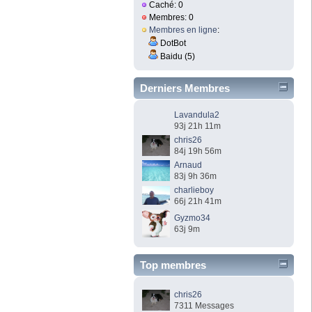
Caché: 0
Membres: 0
Membres en ligne
:
DotBot
Baidu (5)
Derniers Membres
Lavandula2
93j 21h 11m
chris26
84j 19h 56m
Arnaud
83j 9h 36m
charlieboy
66j 21h 41m
Gyzmo34
63j 9m
Top membres
chris26
7311 Messages