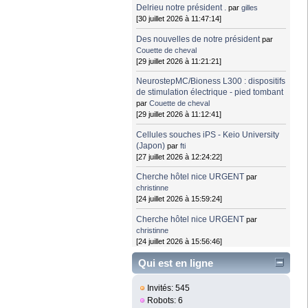
Delrieu notre président .
par
gilles
[30 juillet 2026 à 11:47:14]
Des nouvelles de notre président
par
Couette de cheval
[29 juillet 2026 à 11:21:21]
NeurostepMC/Bioness L300 : dispositifs
de stimulation électrique - pied tombant
par
Couette de cheval
[29 juillet 2026 à 11:12:41]
Cellules souches iPS - Keio University
(Japon)
par
fti
[27 juillet 2026 à 12:24:22]
Cherche hôtel nice URGENT
par
christinne
[24 juillet 2026 à 15:59:24]
Cherche hôtel nice URGENT
par
christinne
[24 juillet 2026 à 15:56:46]
Qui est en ligne
Invités: 545
Robots: 6