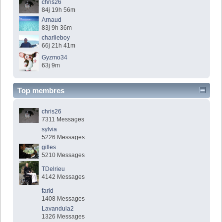
chris26
84j 19h 56m
Arnaud
83j 9h 36m
charlieboy
66j 21h 41m
Gyzmo34
63j 9m
Top membres
chris26
7311 Messages
sylvia
5226 Messages
gilles
5210 Messages
TDelrieu
4142 Messages
farid
1408 Messages
Lavandula2
1326 Messages