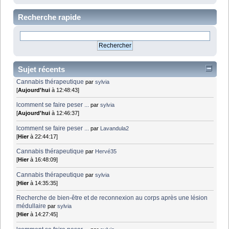
Recherche rapide
Sujet récents
Cannabis thérapeutique
par
sylvia
[
Aujourd'hui
à 12:48:43]
lcomment se faire peser ...
par
sylvia
[
Aujourd'hui
à 12:46:37]
lcomment se faire peser ...
par
Lavandula2
[
Hier
à 22:44:17]
Cannabis thérapeutique
par
Hervé35
[
Hier
à 16:48:09]
Cannabis thérapeutique
par
sylvia
[
Hier
à 14:35:35]
Recherche de bien-être et de reconnexion au corps après une lésion
médullaire
par
sylvia
[
Hier
à 14:27:45]