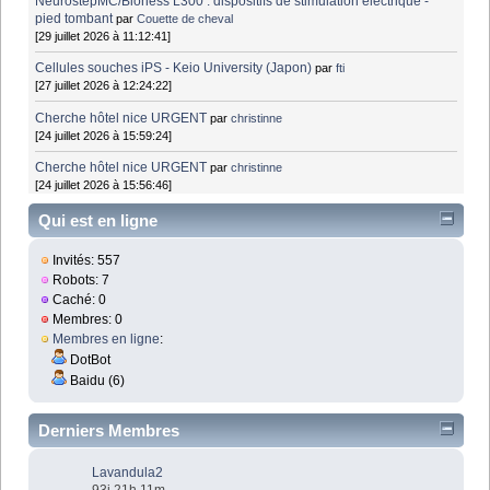
NeurostepMC/Bioness L300 : dispositifs de stimulation électrique -
pied tombant
par
Couette de cheval
[29 juillet 2026 à 11:12:41]
Cellules souches iPS - Keio University (Japon)
par
fti
[27 juillet 2026 à 12:24:22]
Cherche hôtel nice URGENT
par
christinne
[24 juillet 2026 à 15:59:24]
Cherche hôtel nice URGENT
par
christinne
[24 juillet 2026 à 15:56:46]
Qui est en ligne
Invités: 557
Robots: 7
Caché: 0
Membres: 0
Membres en ligne
:
DotBot
Baidu (6)
Derniers Membres
Lavandula2
93j 21h 11m