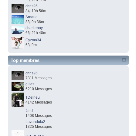
chris26
84j 19h 56m
Arnaud
83j 9h 36m
charlieboy
66j 21h 40m
Gyzmo34
63j 9m
Top membres
chris26
7311 Messages
gilles
5210 Messages
TDelrieu
4142 Messages
farid
1408 Messages
Lavandula2
1325 Messages