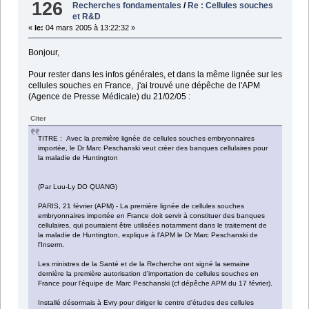
126
Recherches fondamentales
/
Re : Cellules souches
et R&D
«
le:
04 mars 2005 à 13:22:32 »
Bonjour,
Pour rester dans les infos générales, et dans la même lignée sur les
cellules souches en France, j'ai trouvé une dépêche de l'APM
(Agence de Presse Médicale) du 21/02/05 :
Citer
TITRE : Avec la première lignée de cellules souches embryonnaires
importée, le Dr Marc Peschanski veut créer des banques cellulaires pour
la maladie de Huntington
(Par Luu-Ly DO QUANG)
PARIS, 21 février (APM) - La première lignée de cellules souches
embryonnaires importée en France doit servir à constituer des banques
cellulaires, qui pourraient être utilisées notamment dans le traitement de
la maladie de Huntington, explique à l'APM le Dr Marc Peschanski de
l'Inserm.
Les ministres de la Santé et de la Recherche ont signé la semaine
dernière la première autorisation d'importation de cellules souches en
France pour l'équipe de Marc Peschanski (cf dépêche APM du 17 février).
Installé désormais à Evry pour diriger le centre d'études des cellules