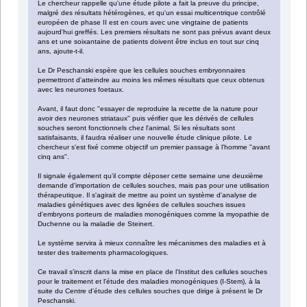
Le chercheur rappelle qu'une étude pilote a fait la preuve du principe,
malgré des résultats hétérogènes, et qu'un essai multicentrique contrôlé
européen de phase II est en cours avec une vingtaine de patients
aujourd'hui greffés. Les premiers résultats ne sont pas prévus avant deux
ans et une soixantaine de patients doivent être inclus en tout sur cinq
ans, ajoute-t-il.
Le Dr Peschanski espère que les cellules souches embryonnaires
permettront d'atteindre au moins les mêmes résultats que ceux obtenus
avec les neurones foetaux.
Avant, il faut donc "essayer de reproduire la recette de la nature pour
avoir des neurones striataux" puis vérifier que les dérivés de cellules
souches seront fonctionnels chez l'animal. Si les résultats sont
satisfaisants, il faudra réaliser une nouvelle étude clinique pilote. Le
chercheur s'est fixé comme objectif un premier passage à l'homme "avant
cinq ans".
Il signale également qu'il compte déposer cette semaine une deuxième
demande d'importation de cellules souches, mais pas pour une utilisation
thérapeutique. Il s'agirait de mettre au point un système d'analyse de
maladies génétiques avec des lignées de cellules souches issues
d'embryons porteurs de maladies monogéniques comme la myopathie de
Duchenne ou la maladie de Steinert.
Le système servira à mieux connaître les mécanismes des maladies et à
tester des traitements pharmacologiques.
Ce travail s'inscrit dans la mise en place de l'Institut des cellules souches
pour le traitement et l'étude des maladies monogéniques (I-Stem), à la
suite du Centre d'étude des cellules souches que dirige à présent le Dr
Peschanski.