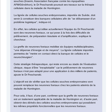
souches (Inserm, Association française contre les myopathies
AFM/Généthon), le Dr Peschanski poursuit ses travaux sur la thérapie
cellulaire dans la maladie de Huntington.
La lignée de cellules souches embryonnaires, importée de Suède, doit
servir à constituer des banques cellulaires afin de "se débarrasser d'un
problème logistique", indique-t-il.
En effet, les cellules qu'utilise actuellement l'équipe du Dr Peschanski
sont des neurones foetaux, ce qui pose à la fois des difficultés de
prélèvement, de préparation tissulaire et d'amplification, explique le
chercheur.
La greffe de neurones foetaux mobilise six équipes multidisciplinaires,
"une dépense d'énergie et de moyens". La lignée cellulaire importée
permettra de "mettre en contact direct la banque de cellules et le
neurochirurgien".
Cette stratégie thérapeutique, qui reste encore au stade de l'évaluation
clinique, risque d'être "inexploitable" car le prélèvement de neurones
foetaux n'est pas adapté pour une application à des milliers de patients,
ajoute le Dr Peschanski.
L'objectif est de vérifier que les cellules souches embryonnaires vont
pouvoir remplacer les neurones foetaux chez les patients atteints de la
maladie de Huntington.
Pour cela, il faut, d'une part, confirmer que la greffe de neurones foetaux
est un traitement applicable de la maladie de Huntington et, d'autre part,
obtenir des dérivés des cellules souches embryonnaires qui possèdent
les mêmes propriétés fonctionnelles que les neurones foetaux.