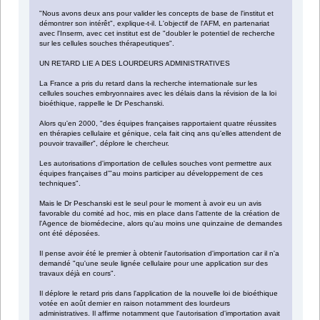
"Nous avons deux ans pour valider les concepts de base de l'institut et
démontrer son intérêt", explique-t-il. L'objectif de l'AFM, en partenariat
avec l'Inserm, avec cet institut est de "doubler le potentiel de recherche
sur les cellules souches thérapeutiques".
UN RETARD LIE A DES LOURDEURS ADMINISTRATIVES
La France a pris du retard dans la recherche internationale sur les
cellules souches embryonnaires avec les délais dans la révision de la loi
bioéthique, rappelle le Dr Peschanski.
Alors qu'en 2000, "des équipes françaises rapportaient quatre réussites
en thérapies cellulaire et génique, cela fait cinq ans qu'elles attendent de
pouvoir travailler", déplore le chercheur.
Les autorisations d'importation de cellules souches vont permettre aux
équipes françaises d'"au moins participer au développement de ces
techniques".
Mais le Dr Peschanski est le seul pour le moment à avoir eu un avis
favorable du comité ad hoc, mis en place dans l'attente de la création de
l'Agence de biomédecine, alors qu'au moins une quinzaine de demandes
ont été déposées.
Il pense avoir été le premier à obtenir l'autorisation d'importation car il n'a
demandé "qu'une seule lignée cellulaire pour une application sur des
travaux déjà en cours".
Il déplore le retard pris dans l'application de la nouvelle loi de bioéthique
votée en août dernier en raison notamment des lourdeurs
administratives. Il affirme notamment que l'autorisation d'importation avait