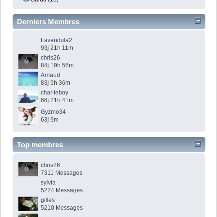
Derniers Membres
Lavandula2
93j 21h 11m
chris26
84j 19h 56m
Arnaud
83j 9h 36m
charlieboy
66j 21h 41m
Gyzmo34
63j 9m
Top membres
chris26
7311 Messages
sylvia
5224 Messages
gilles
5210 Messages