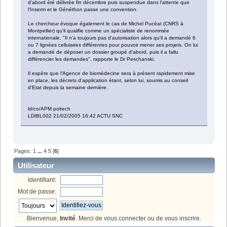
d'abord été délivrée fin décembre puis suspendue dans l'attente que
l'Inserm et le Généthon passe une convention.
Le chercheur évoque également le cas de Michel Pucéat (CNRS à
Montpellier) qu'il qualifie comme un spécialiste de renommée
internationale. "Il n'a toujours pas d'autorisation alors qu'il a demandé 6
ou 7 lignées cellulaires différentes pour pouvoir mener ses projets. On lui
a demandé de déposer un dossier groupé d'abord, puis il a fallu
différencier les demandes", rapporte le Dr Peschanski.
Il espère que l'Agence de biomédecine sera à présent rapidement mise
en place, les décrets d'application étant, selon lui, soumis au conseil
d'Etat depuis la semaine dernière.
ld/co/APM polrech
LDIBL002 21/02/2005 16:42 ACTU SNC
Pages:
1
...
4
5
[
6
]
Utilisateur
Identifiant:
Mot de passe:
Bienvenue,
Invité
. Merci de
vous connecter
ou de
vous inscrire
.