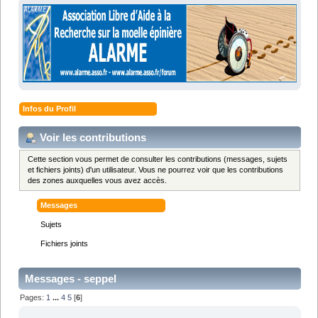
Infos du Profil
Voir les contributions
Cette section vous permet de consulter les contributions (messages, sujets
et fichiers joints) d'un utilisateur. Vous ne pourrez voir que les contributions
des zones auxquelles vous avez accès.
Messages
Sujets
Fichiers joints
Messages - seppel
Pages:
1
...
4
5
[
6
]